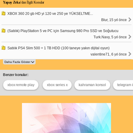
Yapay Zeka
’dan İlgili Konular
XBOX 360 20 gb HD yi 120 ve 250 ye YÜKSELTME...
Blur, 15 yıl önce
(Satılık) PlayStation 5 ve PC için Samsung 980 Pro SSD ve Soğutucu
Turk.Navy, 5 yıl önce
Satılık PS4 Slim 500 + 1 TB HDD (100 taneye yakın dijital oyun)
valentine71, 6 yıl önce
Benzer konular:
xbox remote play
xbox series x
kahraman konsol
telegram i