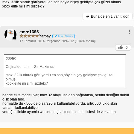
max. 32lik olarak görüyordu en son,böyle bişey geldiyse çok güzel olmuş.
xbox elite mi s mi sizdeki?
Buna gelen
1 yanıtı gör.
emre1393
Yarbay
Konu Sahibi
17 Temmuz 2014 Perşembe 20:42:12 (10486 mesaj)
0
quote:
Orijinalden alıntı: Sir Maximus
max. 32lik olarak görüyordu en son,böyle bişey geldiyse çok güzel
olmuş.
xbox elite mi s mi sizdeki?
bende elite modeli var, max 32 olayı usb den bağlanırsa, benim dediğim dahili
disk olan hdd.
normalde disk 500 de olsa 320 si kullanılabiliyordu, artık 500 lük diskin
tamamı kullanılabiliyor.
verdiğim linkte uyumlu western digital modellerinin listesi de var zaten.