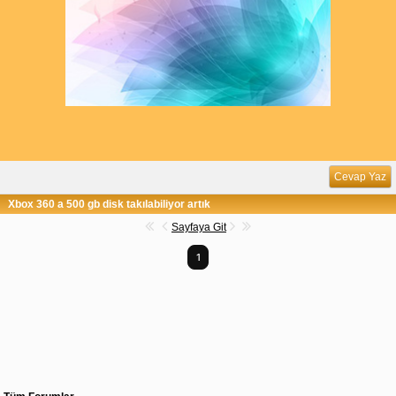
Cevap Yaz
Xbox 360 a 500 gb disk takılabiliyor artık
Sayfaya Git
1