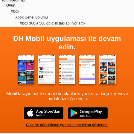
Tüm Forumlar
Oyun
Xbox
Xbox Genel Bölümü
Xbox 360 a 500 gb disk takılabiliyor artık
DH Mobil uygulaması ile devam
edin.
Mobil tarayıcınız ile mümkün olanların yanı sıra, birçok yeni ve
faydalı özelliğe erişin.
Gizle ve güncelleme çıkana kadar tekrar gösterme.