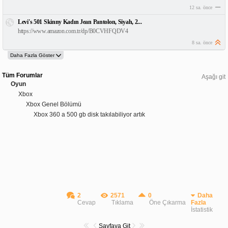
12 sa. önce
Levi's 501 Skinny Kadın Jean Pantolon, Siyah, 2...
https://www.amazon.com.tr/dp/B0CVHFQDV4
8 sa. önce
Tüm Forumlar
Aşağı git
Oyun
Xbox
Xbox Genel Bölümü
Xbox 360 a 500 gb disk takılabiliyor artık
2
2571
0
Daha
Cevap
Tıklama
Öne Çıkarma
Fazla
İstatistik
Sayfaya Git