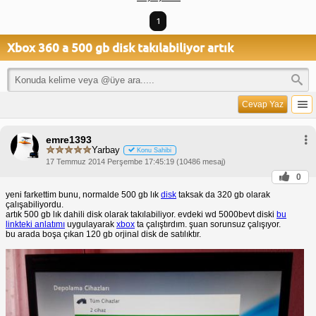
1
Xbox 360 a 500 gb disk takılabiliyor artık
Cevap Yaz
emre1393
Yarbay
Konu Sahibi
17 Temmuz 2014 Perşembe 17:45:19 (10486 mesaj)
0
yeni farkettim bunu, normalde 500 gb lık
disk
taksak da 320 gb olarak
çalışabiliyordu.
artık 500 gb lık dahili disk olarak takılabiliyor. evdeki wd 5000bevt diski
bu
linkteki anlatımı
uygulayarak
xbox
ta çalıştırdım. şuan sorunsuz çalışıyor.
bu arada boşa çıkan 120 gb orjinal disk de satılıktır.