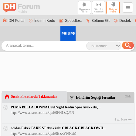
Uygulama
Teknoloji
Giriş ve
ile Aç
Haberleri
Kayıt
DH Portal
İndirim Kodu
Speedtest
Bölüme Git
Destek
Sıcak Fırsatlarda Tıklananlar
Gizle
Editörün Seçtiği Fırsatlar
PUMA BELLA DONNA DayINight Kadın Spor Ayakkabı,...
https://www.amazon.com.tr/dp/B0FH1ZQJ4N
8 sa. önce
adidas Erkek PARK ST Ayakkabı CBLACK/CBLACK/OWH...
https://www.amazon.com.tr/dp/B0BZRYNN5M