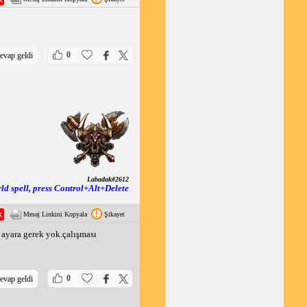
|
|
0
evap geldi
Labadak#2612
rld spell, press Control+Alt+Delete
Mesaj Linkini Kopyala
Şikayet
 ayara gerek yok.çalışması
|
|
0
evap geldi