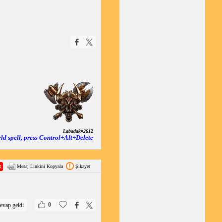
Labadak#2612
rld spell, press Control+Alt+Delete
Mesaj Linkini Kopyala
Şikayet
|
|
0
evap geldi