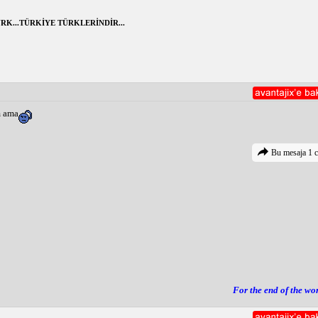
RK...TÜRKİYE TÜRKLERİNDİR...
m ama
Bu mesaja 1 c
For the end of the wo