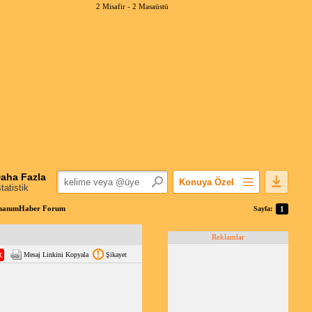
2 Misafir -
2 Masaüstü
aha Fazla
Konuya Özel
statistik
Favorilerime Ekle
DonanımHaber Forum
Sayfa:
1
Konuyu Açandan
Reklamlar
Popüler Mesajlar
Mesaj Linkini Kopyala
Şikayet
Linkli Mesajlar
Yazdır
E-Posta Aboneliği
Konuyu Gizle