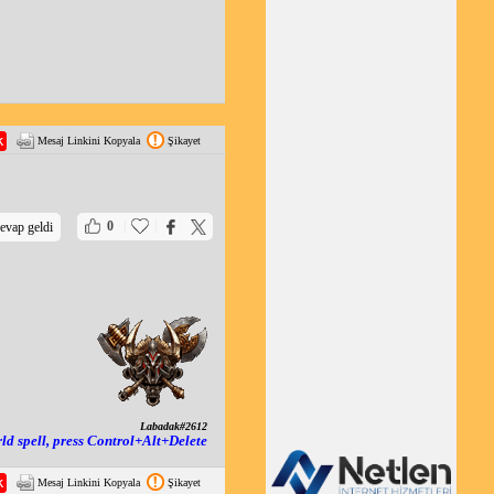
Mesaj Linkini Kopyala
Şikayet
|
|
0
evap geldi
Labadak#2612
rld spell, press Control+Alt+Delete
Mesaj Linkini Kopyala
Şikayet