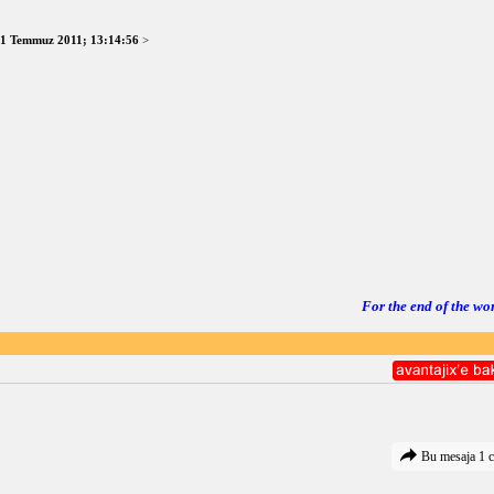
1 Temmuz 2011; 13:14:56
>
For the end of the wo
Bu mesaja 1 c