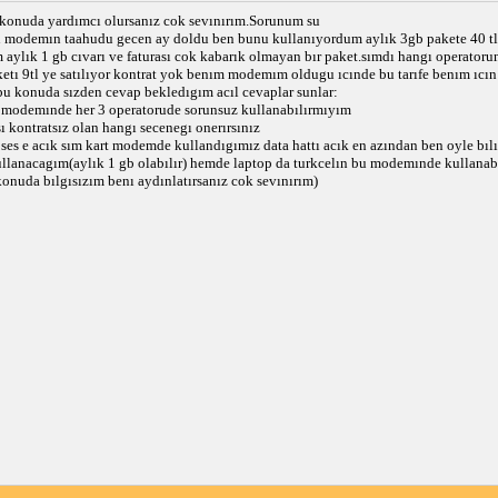
 konuda yardımcı olursanız cok sevınırım.Sorunum su
wın modemın taahudu gecen ay doldu ben bunu kullanıyordum aylık 3gb pakete 40 t
 aylık 1 gb cıvarı ve faturası cok kabarık olmayan bır paket.sımdı hangı operator
etı 9tl ye satılıyor kontrat yok benım modemım oldugu ıcınde bu tarıfe benım ıcı
bu konuda sızden cevap bekledıgım acıl cevaplar sunlar:
bu modemınde her 3 operatorude sorunsuz kullanabılırmıyım
 kontratsız olan hangı secenegı onerırsınız
 ses e acık sım kart modemde kullandıgımız data hattı acık en azından ben oyle b
llanacagım(aylık 1 gb olabılır) hemde laptop da turkcelın bu modemınde kullanab
konuda bılgısızım benı aydınlatırsanız cok sevınırım)