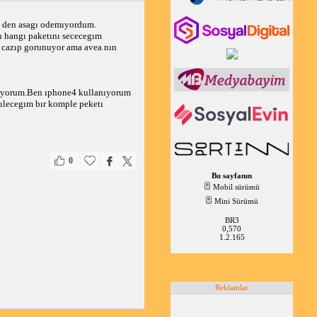
l den asagı odemıyordum.
un hangı paketını sececegım
n cazıp gorunuyor ama avea nın
ılıyorum.Ben ıphone4 kullanıyorum
ılecegım bır komple peketı
|
|
0
Bu sayfanın
Mobil sürümü
Mini Sürümü
BR3
0,570
1.2.165
Reklamlar