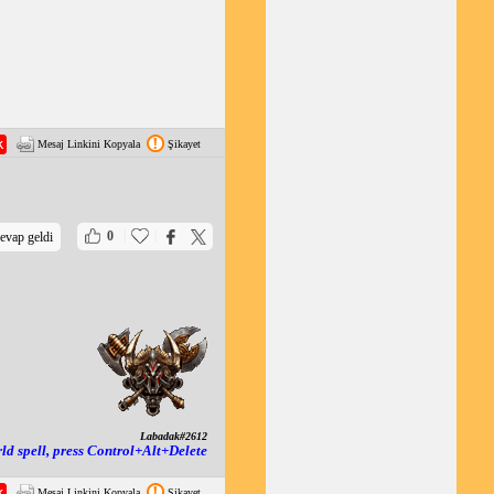
Mesaj Linkini Kopyala
Şikayet
|
|
0
evap geldi
Labadak#2612
rld spell, press Control+Alt+Delete
Mesaj Linkini Kopyala
Şikayet