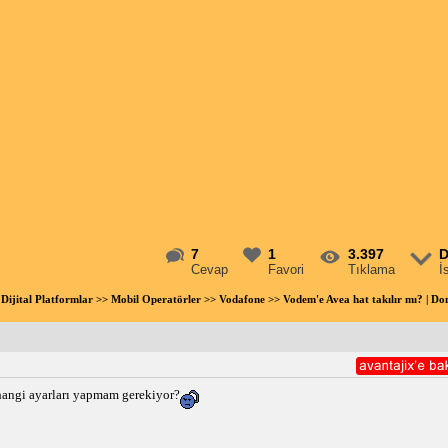
7
1
3.397
D
Cevap
Favori
Tıklama
İ
Dijital Platformlar
>>
Mobil Operatörler
>>
Vodafone
>> Vodem'e Avea hat takılır mı? | 
 hangi ayarları yapmam gerekiyor?