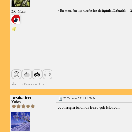
< Bu mesaj bu kişi tarafından değiştirildi
Labadak
--
2
391 Mesaj
_____________________________
Tüm Başarılarını Gör
DEMİRCİEFE
20 Temmuz 2011 21:38:04
Yarbay
evet.araştır forumda konu çok işlenedi.