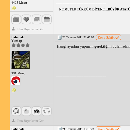
_____________________________
4425 Mesaj
NE MUTLU TÜRKÜM DİYENE....BÜYÜK ATATÜ
Tüm Başarılarını Gör
Labadak
20 Temmuz 2011 21:45:02
Konu Sahibi
Yüzbaşı
Hangi ayarları yapmam gerektiğini bulamadı
391 Mesaj
_____________________________
Tüm Başarılarını Gör
Labadak
21 Temmuz 2011 13:13:23
Konu Sahibi