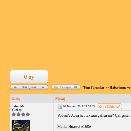
0 oy
Öne Çıkar
Cevapla
Tüm Forumlar
>>
Haberleşme ve 
Giriş
Mesaj
Labadak
20 Temmuz 2011 21:35:03
Konu Sahibi
Yüzbaşı
Vodem'e Avea hat taksam çalışır mı? Çalışırsa
Marka
Huawei
e160e