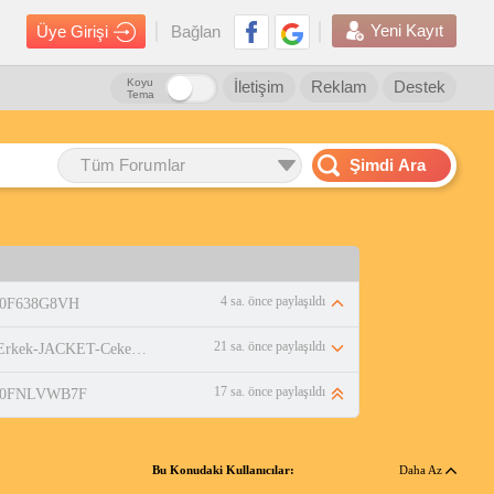
Yeni Kayıt
Üye Girişi
Bağlan
Koyu
İletişim
Reklam
Destek
Tema
Tüm Forumlar
Şimdi Ara
4 sa. önce paylaşıldı
/B0F638G8VH
21 sa. önce paylaşıldı
https://www.amazon.com.tr/adidas-Erkek-JACKET-Ceket-WHITE/dp/B0DPBMQX1P
17 sa. önce paylaşıldı
p/B0FNLVWB7F
Bu Konudaki Kullanıcılar:
Daha Az