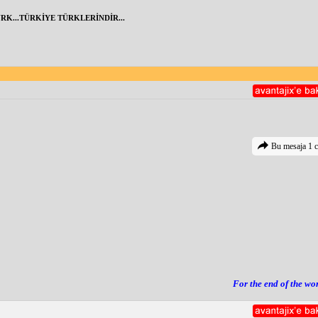
RK...TÜRKİYE TÜRKLERİNDİR...
Bu mesaja 1 c
For the end of the wo