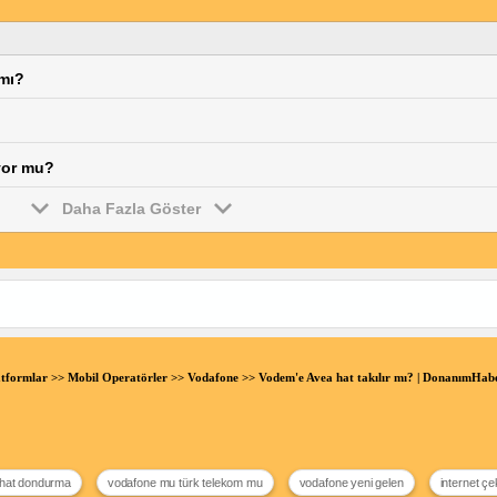
rmı?
yor mu?
Daha Fazla Göster
atformlar
>>
Mobil Operatörler
>>
Vodafone
>> Vodem'e Avea hat takılır mı? | DonanımHa
 hat dondurma
vodafone mu türk telekom mu
vodafone yeni gelen
internet ç