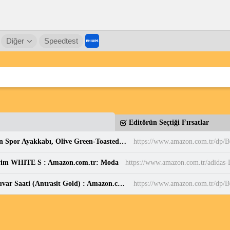
Diğer
Speedtest
Editörün Seçtiği Fırsatlar
PUMA Puma Smash 3.0 Etiqueta Unisex Yetişkin Spor Ayakkabı, Olive Green-Toasted Almond, 37 : Amazon.com.tr: Moda
https://www.amazon.com.tr/dp
yim WHITE S : Amazon.com.tr: Moda
Sessiz, Cam Yüzeyli, Metal halkalı, Dekoratif Duvar Saati (Antrasit Gold) : Amazon.com.tr: Ev ve Yaşam
https://www.amazon.com.tr/d