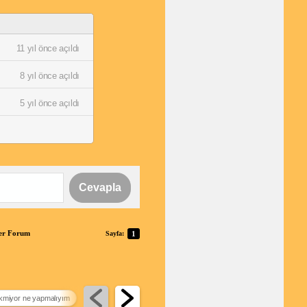
11 yıl önce açıldı
8 yıl önce açıldı
5 yıl önce açıldı
Cevapla
ber Forum
Sayfa:
1
ekmiyor ne yapmalıyım
türk telekom 5 g kapatma
wifi araması nedir
vodafone m