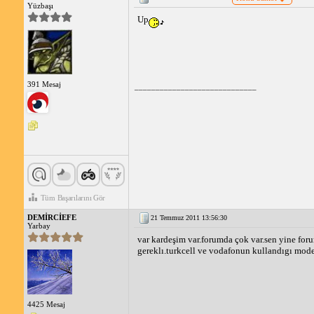
Yüzbaşı
Up
391 Mesaj
_____________________________
Tüm Başarılarını Gör
DEMİRCİEFE
21 Temmuz 2011 13:56:30
Yarbay
var kardeşim var.forumda çok var.sen yine foru
gereklı.turkcell ve vodafonun kullandıgı mode
4425 Mesaj