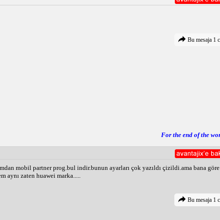
Bu mesaja 1 c
For the end of the wo
mdan mobil partner prog.bul indir.bunun ayarları çok yazıldı çizildi.ama bana göre
m aynı zaten huawei marka.....
Bu mesaja 1 c