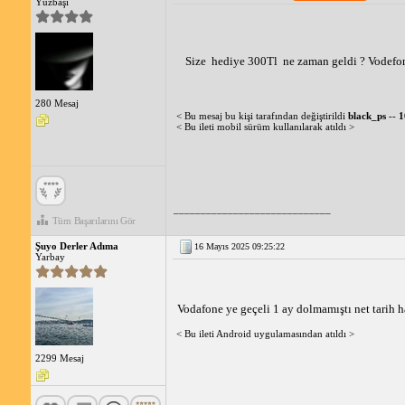
Yüzbaşı
Size  hediye 300Tl  ne zaman geldi ? Vodefon
280 Mesaj
< Bu mesaj bu kişi tarafından değiştirildi
black_ps
--
1
< Bu ileti mobil sürüm kullanılarak atıldı >
_____________________________
Tüm Başarılarını Gör
Şuyo Derler Adıma
16 Mayıs 2025 09:25:22
Yarbay
Vodafone ye geçeli 1 ay dolmamıştı net tarih
< Bu ileti Android uygulamasından atıldı >
2299 Mesaj