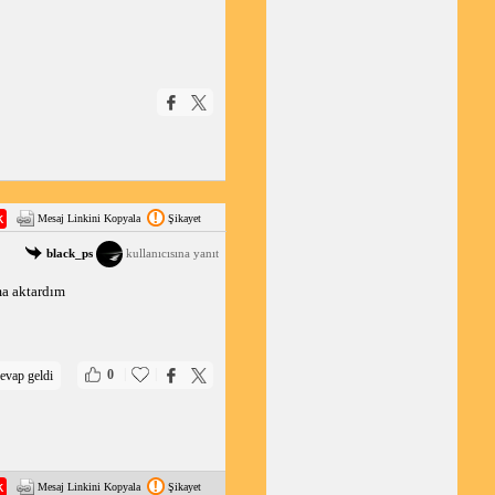
Mesaj Linkini Kopyala
Şikayet
black_ps
kullanıcısına yanıt
ma aktardım
|
|
0
evap geldi
Mesaj Linkini Kopyala
Şikayet