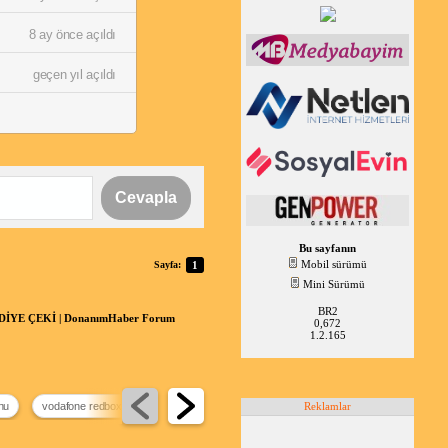
8 ay önce açıldı
geçen yıl açıldı
Cevapla
Bu sayfanın
Mobil sürümü
Sayfa:
1
Mini Sürümü
BR2
YE ÇEKİ | DonanımHaber Forum
0,672
1.2.165
Reklamlar
nu
vodafone redbox
tarife karşılaştırma
mobil veri çekmiyor
internet 