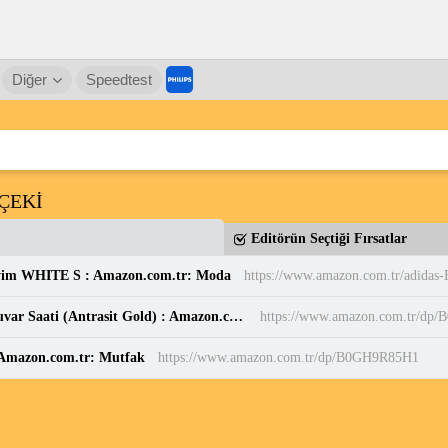
Diğer
Speedtest
ÇEKİ
Editörün Seçtiği Fırsatlar
yim WHITE S : Amazon.com.tr: Moda
Sessiz, Cam Yüzeyli, Metal halkalı, Dekoratif Duvar Saati (Antrasit Gold) : Amazon.com.tr: Ev ve Yaşam
https://www.amazon.com.tr/d
: Amazon.com.tr: Mutfak
https://www.amazon.com.tr/dp/B0GH9R85H1