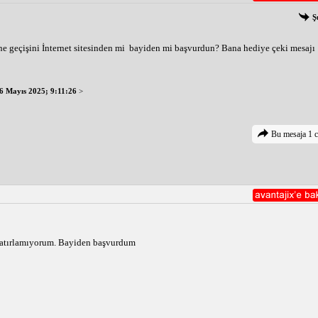
Ş
e geçişini İnternet sitesinden mi  bayiden mi başvurdun? Bana hediye çeki mesajı 
6 Mayıs 2025; 9:11:26
>
Bu mesaja 1 c
 hatırlamıyorum. Bayiden başvurdum