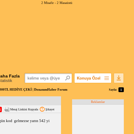
2 Misafir -
2 Masaüstü
aha Fazla
Konuya Özel
statistik
Favorilerime Ekle
0TL HEDİYE ÇEKİ | DonanımHaber Forum
Sayfa:
1
Konuyu Açandan
Reklamlar
Popüler Mesajlar
Mesaj Linkini Kopyala
Şikayet
Linkli Mesajlar
Yazdır
ün kod  gelmezse yarın 542 yi 
E-Posta Aboneliği
Konuyu Gizle