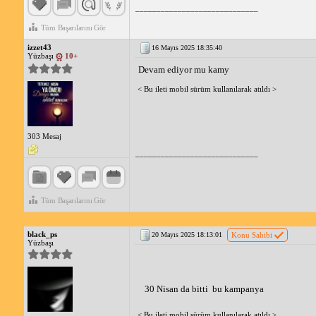
_____________________________
Tüm Başarılarını Gör
izzet43
16 Mayıs 2025 18:35:40
Yüzbaşı
10+
Devam ediyor mu kamy
< Bu ileti mobil sürüm kullanılarak atıldı >
303 Mesaj
_____________________________
Tüm Başarılarını Gör
black_ps
20 Mayıs 2025 18:13:01
Konu Sahibi
Yüzbaşı
30 Nisan da bitti  bu kampanya 
< Bu ileti mobil sürüm kullanılarak atıldı >