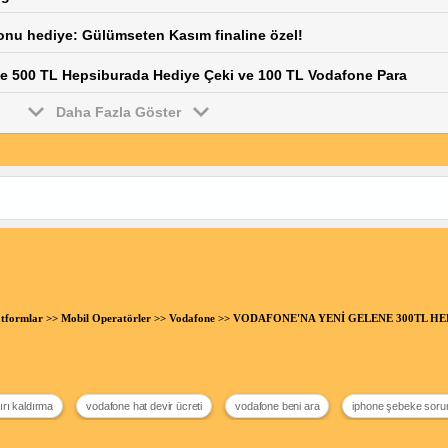
onu hediye: Gülümseten Kasım finaline özel!
 500 TL Hepsiburada Hediye Çeki ve 100 TL Vodafone Para
Daha Fazla Göster
atformlar
>>
Mobil Operatörler
>>
Vodafone
>> VODAFONE'NA YENİ GELENE 300TL HEDİ
ırı kaldırma
vodafone hat devir ücreti
vodafone beni ara
iphone şebeke soru