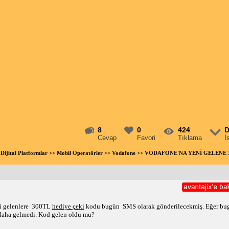
8
0
424
D
Cevap
Favori
Tıklama
İ
Dijital Platformlar
>>
Mobil Operatörler
>>
Vodafone
>> VODAFONE'NA YENİ GELENE 30
i gelenlere  300TL 
hediye çeki
 kodu bugün  SMS olarak gönderilecekmiş. Eğer bug
 daha gelmedi. Kod gelen oldu mu? 