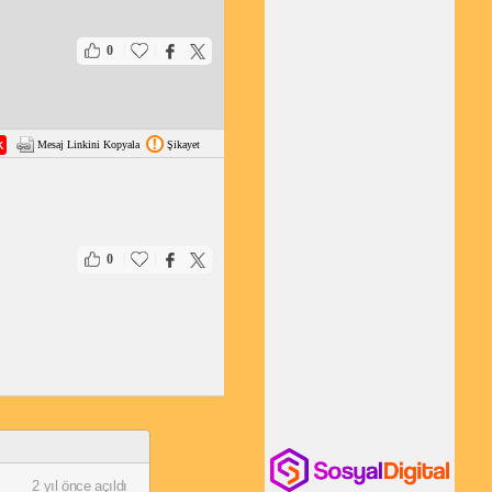
|
|
0
Mesaj Linkini Kopyala
Şikayet
|
|
0
2 yıl önce açıldı