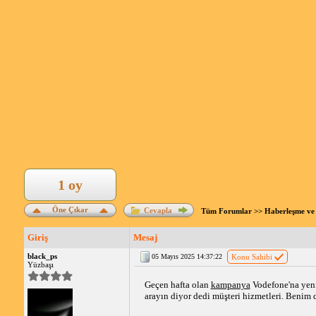
1 oy
Öne Çıkar
Cevapla
Tüm Forumlar
>>
Haberleşme ve 
Giriş
Mesaj
black_ps
05 Mayıs 2025 14:37:22
Konu Sahibi
Yüzbaşı
Geçen hafta olan 
kampanya
 Vodefone'na yen
arayın diyor dedi müşteri hizmetleri. Benim