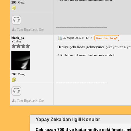
280 Mesaj
_____________________________
Tüm Başarılarını Gör
black_ps
25 Mayıs 2025 11:47:12
Konu Sahibi
Yüzbaşı
Hediye çeki kodu gelmeyince Şikayetvar 'a yaz
< Bu ileti mobil sürüm kullanılarak atıldı >
280 Mesaj
_____________________________
Tüm Başarılarını Gör
Yapay Zeka’dan İlgili Konular
Çek kazan 700 tl ye kadar hediye çeki fırsatı -