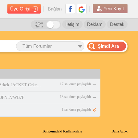
Yeni Kayıt
Üye Girişi
Bağlan
Koyu
İletişim
Reklam
Destek
Tema
Tüm Forumlar
Şimdi Ara
17 sa. önce paylaşıldı
https://www.amazon.com.tr/adidas-Erkek-JACKET-Ceket-WHITE/dp/B0DPBMQX1P
13 sa. önce paylaşıldı
p/B0FNLVWB7F
1 sa. önce paylaşıldı
Bu Konudaki Kullanıcılar:
Daha Az