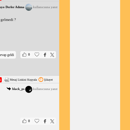
uyo Derler Adıma
kullanıcısına yanıt
 gelmedi ?
|
|
0
evap geldi
Mesaj Linkini Kopyala
Şikayet
black_ps
kullanıcısına yanıt
|
|
0