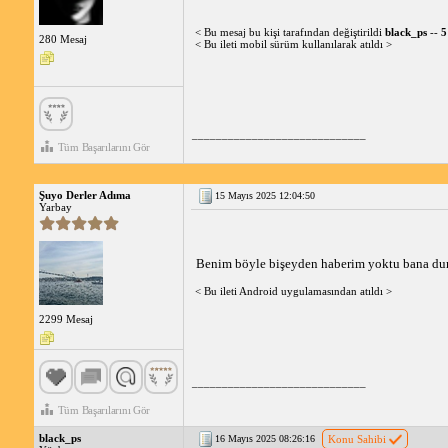
< Bu mesaj bu kişi tarafından değiştirildi
black_ps
--
5
280 Mesaj
< Bu ileti mobil sürüm kullanılarak atıldı >
_____________________________
Tüm Başarılarını Gör
Şuyo Derler Adıma
15 Mayıs 2025 12:04:50
Yarbay
Benim böyle bişeyden haberim yoktu bana dur
< Bu ileti Android uygulamasından atıldı >
2299 Mesaj
_____________________________
Tüm Başarılarını Gör
black_ps
16 Mayıs 2025 08:26:16
Konu Sahibi