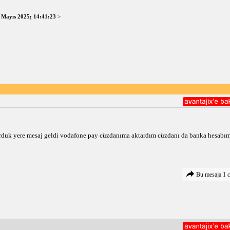
 Mayıs 2025; 14:41:23
>
duk yere mesaj geldi vodafone pay cüzdanıma aktardım cüzdanı da banka hesabı
Bu mesaja 1 c