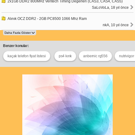
2x1Gb DDR2 800MHz Veritech Timing Değerleri (CAS3, CAS4, CAS5)
SaLoVoLa, 18 yıl önce
Alınık OCZ DDR2 - 2GB PC8500 1066 Mhz Ram
nkA, 10 yıl önce
Benzer konular:
kaçak telefon fiyat listesi
ps4 kırık
anbernic rg556
nutrivigo