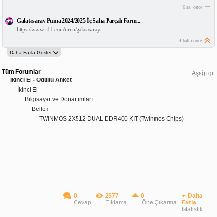
6 sa. önce
Galatasaray Puma 2024/2025 İç Saha Parçalı Form...
https://www.n11.com/urun/galatasaray...
4 hafta önce
Tüm Forumlar
Aşağı git
İkinci El - Ödüllü Anket
İkinci El
Bilgisayar ve Donanımları
Bellek
TWINMOS 2X512 DUAL DDR400 KIT (Twinmos Chips)
0
2577
0
Daha
Cevap
Tıklama
Öne Çıkarma
Fazla
İstatistik