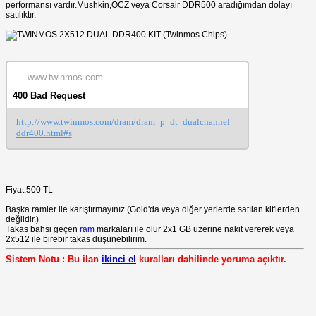
performansı vardır.Mushkin,OCZ veya Corsair DDR500 aradığımdan dolayı
satılıktır.
www.twinmos.com
400 Bad Request
http://www.twinmos.com/dram/dram_p_dt_dualchannel_
ddr400.html#s
Fiyat:500 TL
Başka ramler ile karıştırmayınız.(Gold'da veya diğer yerlerde satılan kit'lerden
değildir.)
Takas bahsi geçen
ram
markaları ile olur 2x1 GB üzerine nakit vererek veya
2x512 ile birebir takas düşünebilirim.
Sistem Notu : Bu ilan
ikinci el
kuralları dahilinde yoruma açıktır.