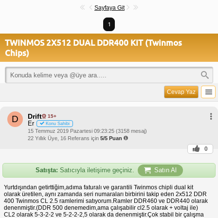
Sayfaya Git
1
TWINMOS 2X512 DUAL DDR400 KIT (Twinmos
Chips)
Cevap Yaz
Drift
15+
D
Er
Konu Sahibi
15 Temmuz 2019 Pazartesi 09:23:25 (3158 mesaj)
22 Yıllık Üye, 16 Referans için
5/5 Puan
0
Satışta:
Satıcıyla iletişime geçiniz.
Satın Al
Yurtdışından getirttiğim,adıma faturalı ve garantili Twinmos chipli dual kit
olarak üretilen, aynı zamanda seri numaraları birbirini takip eden 2x512 DDR
400 Twinmos CL 2.5 ramlerimi satıyorum.Ramler DDR460 ve DDR440 olarak
denenmiştir.(DDR 500 denemedim,ama çalışabilir cl2.5 olarak + voltaj ile)
CL2 olarak 5-3-2-2 ve 5-2-2-2,5 olarak da denenmiştir.Çok stabil bir çalışma