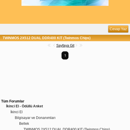
Cevap Yaz
TWINMOS 2X512 DUAL DDR400 KIT (Twinmos Chips)
Sayfaya Git
1
Tüm Forumlar
İkinci El - Ödüllü Anket
İkinci El
Bilgisayar ve Donanımları
Bellek
TWINMOS 2X512 DUAL DDR400 KIT (Twinmos Chips)