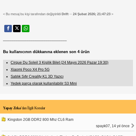
< Bu mesaj bu kişi tarafından değiştirildi
Drift
--
24 Şubat 2026; 21:47:23
>
______________________________
Bu kullanıcının dükkanına eklenen son 4 ürün
Cirque Du Soleil 3 Kişilik Bilet (24 Mayıs 2026 Pazar 19:30)
Xiaomi Poco X4 Pro 5G
Satılık Sıfır Creality K1 3D Yazıcı
Yedek parça olarak kullanilabilir S3 Mini
Yapay Zeka
’dan İlgili Konular
Kingston 2GB DDR2 800 Mhz CL6 Ram
spayk07, 14 yıl önce