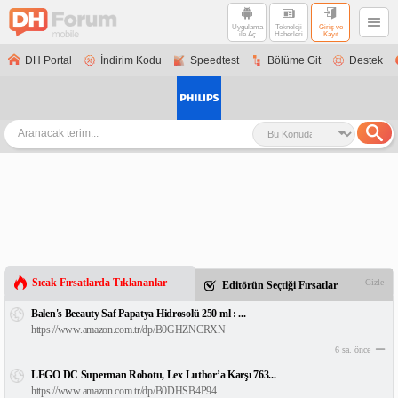
Uygulama
Teknoloji
Giriş ve
ile Aç
Haberleri
Kayıt
DH Portal
İndirim Kodu
Speedtest
Bölüme Git
Destek
Sıcak Fırsatlarda Tıklananlar
Gizle
Editörün Seçtiği Fırsatlar
Balen's Beeauty Saf Papatya Hidrosolü 250 ml : ...
https://www.amazon.com.tr/dp/B0GHZNCRXN
6 sa. önce
LEGO DC Superman Robotu, Lex Luthor’a Karşı 763...
https://www.amazon.com.tr/dp/B0DHSB4P94