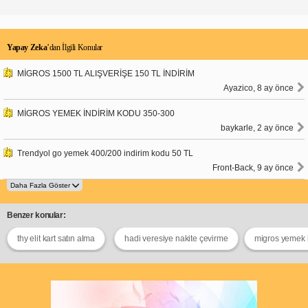
Yapay Zeka
’dan İlgili Konular
MİGROS 1500 TL ALIŞVERİŞE 150 TL İNDİRİM
Ayazico, 8 ay önce
MİGROS YEMEK İNDİRİM KODU 350-300
baykarle, 2 ay önce
Trendyol go yemek 400/200 indirim kodu 50 TL
Front-Back, 9 ay önce
Benzer konular:
thy elit kart satın alma
hadi veresiye nakite çevirme
migros yemek