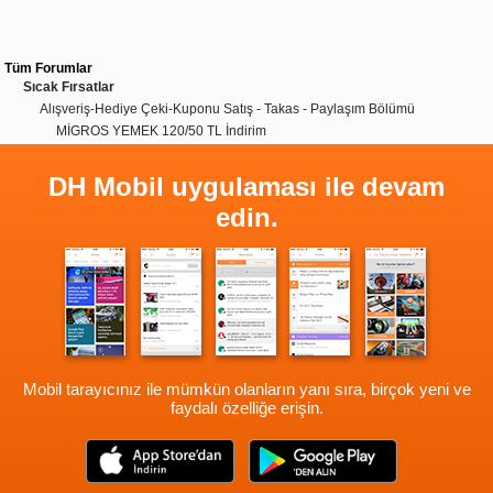
Tüm Forumlar
Sıcak Fırsatlar
Alışveriş-Hediye Çeki-Kuponu Satış - Takas - Paylaşım Bölümü
MİGROS YEMEK 120/50 TL İndirim
DH Mobil uygulaması ile devam
edin.
Mobil tarayıcınız ile mümkün olanların yanı sıra, birçok yeni ve
faydalı özelliğe erişin.