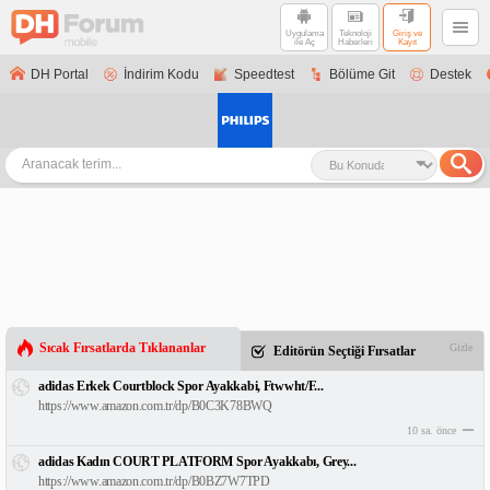
Uygulama
Teknoloji
Giriş ve
ile Aç
Haberleri
Kayıt
DH Portal
İndirim Kodu
Speedtest
Bölüme Git
Destek
Sıcak Fırsatlarda Tıklananlar
Gizle
Editörün Seçtiği Fırsatlar
adidas Erkek Courtblock Spor Ayakkabi, Ftwwht/F...
https://www.amazon.com.tr/dp/B0C3K78BWQ
10 sa. önce
adidas Kadın COURT PLATFORM Spor Ayakkabı, Grey...
https://www.amazon.com.tr/dp/B0BZ7W7TPD