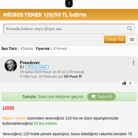
1
MİGROS YEMEK 120/50 TL İndirim
Cevap Yaz
İlan Türü :
#Satılık
Yiyecek :
#Yemek
Freedıver
Er
Konu Sahibi
04 Şubat 2024 Pazar 16:45:32 (278 mesaj)
9 Yıllık Üye, 16 Referans için
5/5 Puan
0
Satışta:
Satıcıyla iletişime geçiniz.
Satın Al
120/50
Migros Yemek
üzerinden vereceğiniz 120 lira ve üzeri siparişlerinizde
kullanabileceğiniz
50 lira indirim
.
Vereceğiniz 120 liralık yemek siparişiniz, bana ödediğiniz rakamla beraber 70