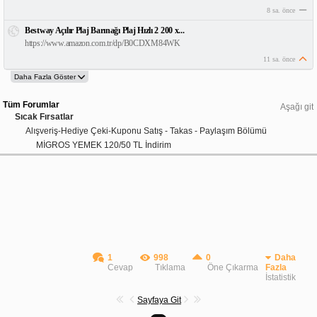
8 sa. önce
Bestway Açılır Plaj Barınağı Plaj Hızlı 2 200 x...
https://www.amazon.com.tr/dp/B0CDXM84WK
11 sa. önce
Tüm Forumlar
Aşağı git
Sıcak Fırsatlar
Alışveriş-Hediye Çeki-Kuponu Satış - Takas - Paylaşım Bölümü
MİGROS YEMEK 120/50 TL İndirim
1
998
0
Daha
Cevap
Tıklama
Öne Çıkarma
Fazla
İstatistik
Sayfaya Git