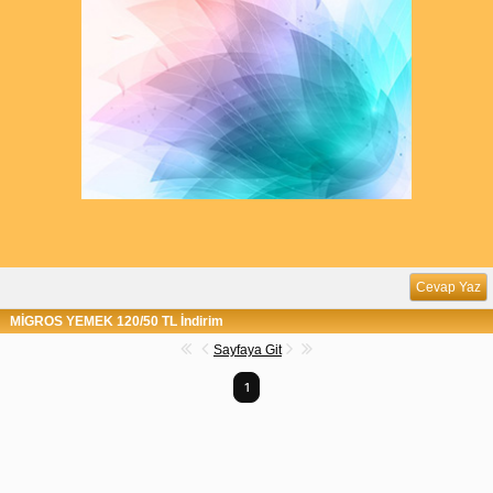
Cevap Yaz
MİGROS YEMEK 120/50 TL İndirim
Sayfaya Git
1