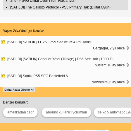
Sifu - PS4/5 Dijital Oyun (Tüm Haklarıyla)
[SATILDI] The Callisto Protocol - PS5 Primary Hak (Dijital Oyun)
Yapay Zeka
’dan İlgili Konular
[SATILDI] SATILIK | FC25 | PS5 Sec ve PS4 Pri Hakkı
Gargagar, 2 yıl önce
[SATILDI] [SATILIK] Ghost of Yötei (Türkçe) | PS5 Sec Hak | 1000 TL
busterr, 10 ay önce
[SATILDI] Satılık PS5 SEC Battlefield 6
Newresim, 6 ay önce
Benzer konular:
amerikadan getir
abound kullanıcı yorumları
seiko 5 automatic 1970