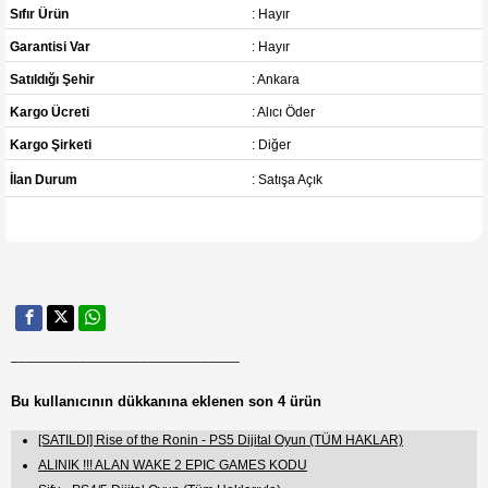
Sıfır Ürün
: Hayır
Garantisi Var
: Hayır
Satıldığı Şehir
: Ankara
Kargo Ücreti
: Alıcı Öder
Kargo Şirketi
: Diğer
İlan Durum
: Satışa Açık
______________________________
Bu kullanıcının dükkanına eklenen son 4 ürün
[SATILDI] Rise of the Ronin - PS5 Dijital Oyun (TÜM HAKLAR)
ALINIK !!! ALAN WAKE 2 EPIC GAMES KODU