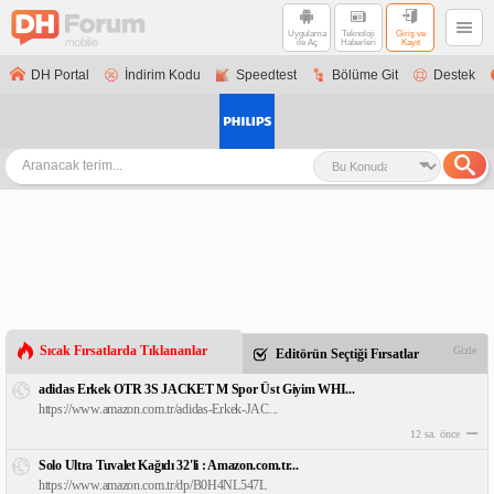
Uygulama
Teknoloji
Giriş ve
ile Aç
Haberleri
Kayıt
DH Portal
İndirim Kodu
Speedtest
Bölüme Git
Destek
Sıcak Fırsatlarda Tıklananlar
Gizle
Editörün Seçtiği Fırsatlar
adidas Erkek OTR 3S JACKET M Spor Üst Giyim WHI...
https://www.amazon.com.tr/adidas-Erkek-JAC...
12 sa. önce
Solo Ultra Tuvalet Kağıdı 32'li : Amazon.com.tr...
https://www.amazon.com.tr/dp/B0H4NL547L