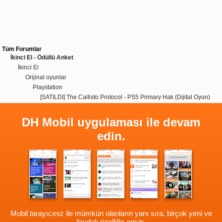
Tüm Forumlar
İkinci El - Ödüllü Anket
İkinci El
Orijinal oyunlar
Playstation
[SATILDI] The Callisto Protocol - PS5 Primary Hak (Dijital Oyun)
DH Mobil uygulaması ile devam
edin.
Mobil tarayıcınız ile mümkün olanların yanı sıra, birçok yeni ve
faydalı özelliğe erişin.