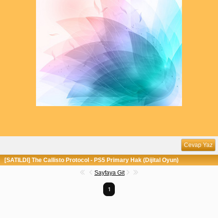
Cevap Yaz
[SATILDI] The Callisto Protocol - PS5 Primary Hak (Dijital Oyun)
Sayfaya Git
1