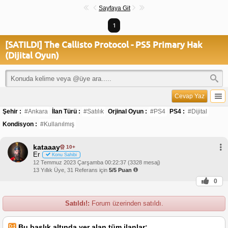
Sayfaya Git
1
[SATILDI] The Callisto Protocol - PS5 Primary Hak
(Dijital Oyun)
Cevap Yaz
Şehir :
#Ankara
İlan Türü :
#Satılık
Orjinal Oyun :
#PS4
PS4 :
#Dijital
Kondisyon :
#Kullanılmış
kataaay
10+
Er
Konu Sahibi
12 Temmuz 2023 Çarşamba 00:22:37 (3328 mesaj)
13 Yıllık Üye, 31 Referans için
5/5 Puan
0
Satıldı!:
Forum üzerinden satıldı.
Bu başlık altında yer alan tüm ilanlar;