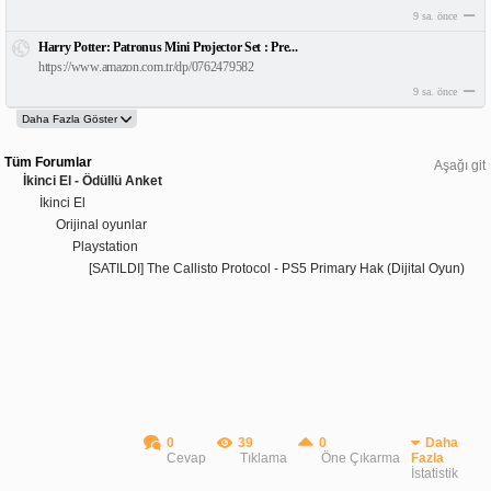
9 sa. önce
Harry Potter: Patronus Mini Projector Set : Pre...
https://www.amazon.com.tr/dp/0762479582
9 sa. önce
Tüm Forumlar
Aşağı git
İkinci El - Ödüllü Anket
İkinci El
Orijinal oyunlar
Playstation
[SATILDI] The Callisto Protocol - PS5 Primary Hak (Dijital Oyun)
0
39
0
Daha
Cevap
Tıklama
Öne Çıkarma
Fazla
İstatistik