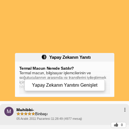
Yapay Zekanın Yanıtı
Termal Macun Nerede Satılır?
Termal macun, bilgisayar işlemcilerinin ve
soğutucularının arasında ısı transferini iyileştirmek
için kullanılan bir malzemedir. Termal macun,
Yapay Zekanın Yanıtını
Genişlet
bilgisayar mağazalarından, elektronik
mağazalarından ve çevrimiçi perakendecilerden
temin edilebilir.
Bilgisayar Mağazaları
Bilgisayar mağazaları
Yerel bilgisayar mağazaları genellikle termal macun
Muhibbi-
stoklar. Çeşitli markalarda ve boyutlarda termal
M
Binbaşı
macun seçenekleri arasından seçim yapabilirsiniz.
Uzman personel, ihtiyaçlarınız için en uygun termal
05 Aralık 2011 Pazartesi 11:28:49 (4977 mesaj)
macunu seçmenize yardımcı olabilir.
0
Elektronik Mağazaları
Elektronik mağazaları