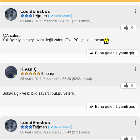
LucidEresbos
Teğmen
Konu Sahibi
05 Aralık 2011 Pazartesi 12:42:51 (2711 mesaj)
0
@Arcatera
Yok öyle iyi bir şey lazım değil zaten. Eski PC için kullancam
Buna gelen
1 yanıtı gör.
Kıvan Ç
Binbaşı
05 Aralık 2011 Pazartesi 14:36:20 (5266 mesaj)
0
Sokağa çık ve bi bilgisayarcı bul.Bu yeterli.
Buna gelen
1 yanıtı gör.
LucidEresbos
Teğmen
Konu Sahibi
05 Aralık 2011 Pazartesi 17:53:43 (2711 mesaj)
0