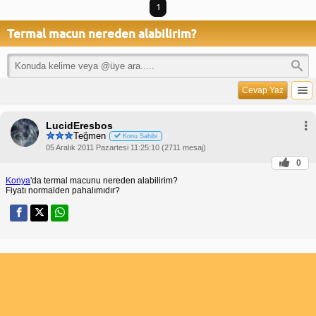
1
Termal macun nereden alabilirim?
Cevap Yaz
LucidEresbos
Teğmen
Konu Sahibi
05 Aralık 2011 Pazartesi 11:25:10 (2711 mesaj)
0
Konya
'da termal macunu nereden alabilirim?
Fiyatı normalden pahalımıdır?