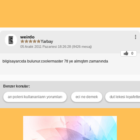
weirdo
Yarbay
05 Aralık 2011 Pazartesi 18:26:28 (8426 mesaj)
0
bilgisayarcıda bulunur.coolermaster 7tl ye almıştım zamanında
Benzer konular:
arı poleni kullananların yorumları
eci ne demek
dut lekesi kıyafette