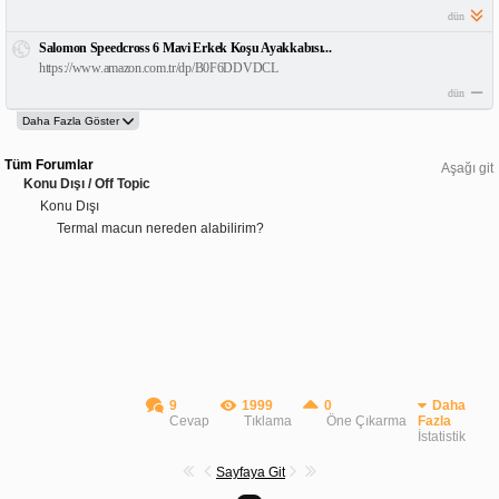
dün
Salomon Speedcross 6 Mavi Erkek Koşu Ayakkabısı...
https://www.amazon.com.tr/dp/B0F6DDVDCL
dün
Tüm Forumlar
Aşağı git
Konu Dışı / Off Topic
Konu Dışı
Termal macun nereden alabilirim?
9
1999
0
Daha
Cevap
Tıklama
Öne Çıkarma
Fazla
İstatistik
Sayfaya Git