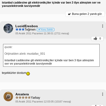
istanbul caddesine git elektronikçiler içinde var ben 3 tlye almıştım ser ve
Best Buy ve Fry's gibi büyük elektronik mağazaları
yavuzelektronik tavsiyemdir
da genellikle termal macun satar. Bu mağazalar,
termal macun dahil olmak üzere bilgisayar
Buna gelen
2 yanıtı gör.
bileşenlerinin geniş bir yelpazesini sunar.
Çevrimiçi Perakendeciler
Çevrimiçi perakendeciler
Amazon, Newegg ve TigerDirect gibi çevrimiçi
perakendeciler, farklı markalardan ve boyutlardan
LucidEresbos
çok çeşitli termal macunlar sunar. Çevrimiçi
Teğmen
Konu Sahibi
alışverişin rahatlığının yanı sıra, çevrimiçi
05 Aralık 2011 Pazartesi 11:38:01 (2711 mesaj)
perakendeciler genellikle mağaza içi alışverişlerden
0
daha düşük fiyatlar sunar.
{Termal macun nerede satılır}
quote:
Yukarıda belirtildiği üzere, termal macun
aşağıdakilerden satın alınabilir:
Orijinalden alıntı: mustafax_001
İhtiyaçlarınıza en uygun termal macunu bulmak için
farklı seçenekleri keşfetmenizi tavsiye ederiz.
istanbul caddesine git elektronikçiler içinde var ben 3 tlye almıştım
ser ve yavuzelektronik tavsiyemdir
teşekkürler dostum
Arcatera
Yarbay
05 Aralık 2011 Pazartesi 12:03:05 (10167 mesaj)