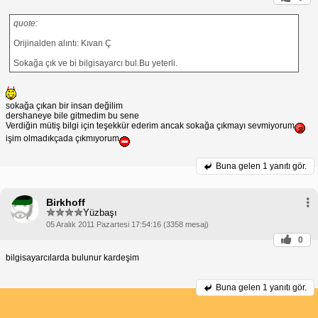
quote:
Orijinalden alıntı: Kıvan Ç
Sokağa çık ve bi bilgisayarcı bul.Bu yeterli.
sokağa çıkan bir insan değilim
dershaneye bile gitmedim bu sene
Verdiğin mütiş bilgi için teşekkür ederim ancak sokağa çıkmayı sevmiyorum
işim olmadıkçada çıkmıyorum
Buna gelen
1 yanıtı gör.
Birkhoff
Yüzbaşı
05 Aralık 2011 Pazartesi 17:54:16 (3358 mesaj)
0
bilgisayarcılarda bulunur kardeşim
Buna gelen
1 yanıtı gör.