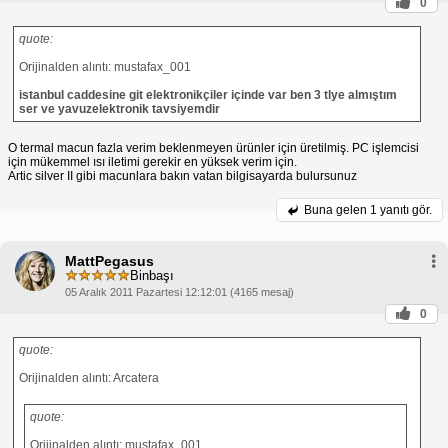
0
quote:
Orijinalden alıntı: mustafax_001
istanbul caddesine git elektronikçiler içinde var ben 3 tlye almıştım
ser ve yavuzelektronik tavsiyemdir
O termal macun fazla verim beklenmeyen ürünler için üretilmiş. PC işlemcisi
için mükemmel ısı iletimi gerekir en yüksek verim için.
Artic silver II gibi macunlara bakın vatan bilgisayarda bulursunuz
Buna gelen
1 yanıtı gör.
MattPegasus
Binbaşı
05 Aralık 2011 Pazartesi 12:12:01 (4165 mesaj)
0
quote:
Orijinalden alıntı: Arcatera
quote:
Orijinalden alıntı: mustafax_001