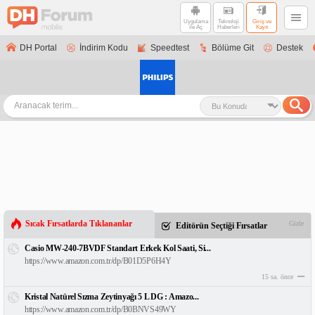
Uygulama
Teknoloji
Giriş ve
ile Aç
Haberleri
Kayıt
DH Portal
İndirim Kodu
Speedtest
Bölüme Git
Destek
Sıcak Fırsatlarda Tıklananlar
Gizle
Editörün Seçtiği Fırsatlar
Casio MW-240-7BVDF Standart Erkek Kol Saati, Si...
https://www.amazon.com.tr/dp/B01D5P6H4Y
15 sa. önce
Kristal Natürel Sızma Zeytinyağı 5 L DG : Amazo...
https://www.amazon.com.tr/dp/B0BNVS49WY