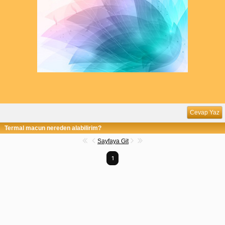
Cevap Yaz
Termal macun nereden alabilirim?
Sayfaya Git
1