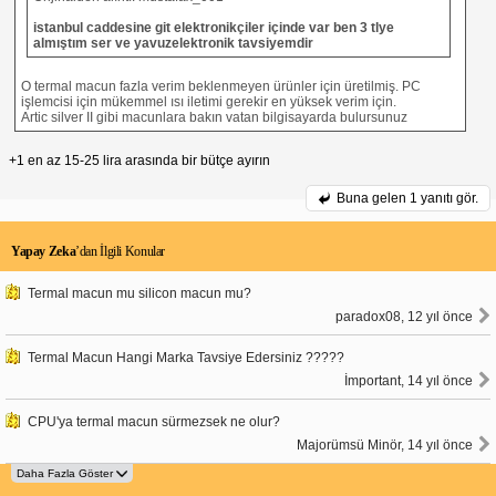
istanbul caddesine git elektronikçiler içinde var ben 3 tlye
almıştım ser ve yavuzelektronik tavsiyemdir
O termal macun fazla verim beklenmeyen ürünler için üretilmiş. PC
işlemcisi için mükemmel ısı iletimi gerekir en yüksek verim için.
Artic silver II gibi macunlara bakın vatan bilgisayarda bulursunuz
+1 en az 15-25 lira arasında bir bütçe ayırın
Buna gelen
1 yanıtı gör.
Yapay Zeka
’dan İlgili Konular
Termal macun mu silicon macun mu?
paradox08, 12 yıl önce
Termal Macun Hangi Marka Tavsiye Edersiniz ?????
İmportant, 14 yıl önce
CPU'ya termal macun sürmezsek ne olur?
Majorümsü Minör, 14 yıl önce