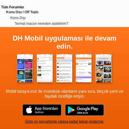
Tüm Forumlar
Konu Dışı / Off Topic
Konu Dışı
Termal macun nereden alabilirim?
DH Mobil uygulaması ile devam
edin.
Mobil tarayıcınız ile mümkün olanların yanı sıra, birçok yeni ve
faydalı özelliğe erişin.
Gizle ve güncelleme çıkana kadar tekrar gösterme.