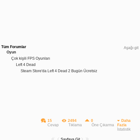
Tüm Forumlar
Aşağı git
Oyun
Çok kişili FPS Oyunları
Left 4 Dead
Steam Store'da Left 4 Dead 2 Bugün Ücretsiz
15
2494
0
Daha
Cevap
Tıklama
Öne Çıkarma
Fazla
İstatistik
Sayfaya Git