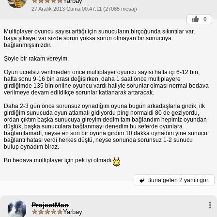
Yarbay
27 Aralık 2013 Cuma 00:47:11 (27085 mesaj)
0
Multiplayer oyuncu sayısı arttığı için sunucuların birçoğunda sıkıntılar var,
baya şikayet var sizde sorun yoksa sorun olmayan bir sunucuya
bağlanmışsınızdır.
Şöyle bir rakam vereyim.
Oyun ücretsiz verilmeden önce multiplayer oyuncu sayısı hafta içi 6-12 bin,
hafta sonu 9-16 bin arası değişirken, daha 1 saat önce multiplayere
girdiğimde 135 bin online oyuncu vardı haliyle sorunlar olması normal bedava
verilmeye devam edildikçe sorunlar katlanarak artaracak.
Daha 2-3 gün önce sorunsuz oynadığım oyuna bugün arkadaşlarla girdik, ilk
girdiğim sunucuda oyun atlamalı gidiyordu ping normaldi 80 de geziyordu,
ordan çıktım başka sunucuya gireyim dedim tam bağlandım hepimiz oyundan
düştük, başka sunuculara bağlanmayı denedim bu seferde oyunlara
bağlanılamadı, neyse en son bir oyuna girdim 10 dakka oynadım yine sunucu
bağlantı hatası verdi herkes düştü, neyse sonunda sorunsuz 1-2 sunucu
bulup oynadım biraz.
Bu bedava multiplayer için pek iyi olmadı
Buna gelen
2 yanıtı gör.
ProjectMan
Yarbay