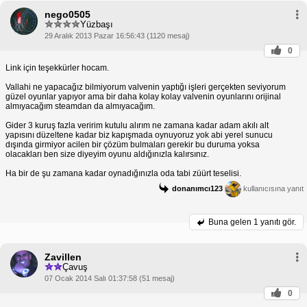
nego0505
Yüzbaşı
29 Aralık 2013 Pazar 16:56:43 (1120 mesaj)
0
Link için teşekkürler hocam.
Vallahi ne yapacağız bilmiyorum valvenin yaptığı işleri gerçekten seviyorum
güzel oyunlar yapıyor ama bir daha kolay kolay valvenin oyunlarını orijinal
almıyacağım steamdan da almıyacağım.
Gider 3 kuruş fazla veririm kutulu alırım ne zamana kadar adam akılı alt
yapısını düzeltene kadar biz kapışmada oynuyoruz yok abi yerel sunucu
dışında girmiyor acilen bir çözüm bulmaları gerekir bu duruma yoksa
olacakları ben size diyeyim oyunu aldığınızla kalırsınız.
Ha bir de şu zamana kadar oynadığınızla oda tabi züürt teselisi.
donanımcı123
kullanıcısına yanıt
Buna gelen
1 yanıtı gör.
Zavillen
Çavuş
07 Ocak 2014 Salı 01:37:58 (51 mesaj)
0