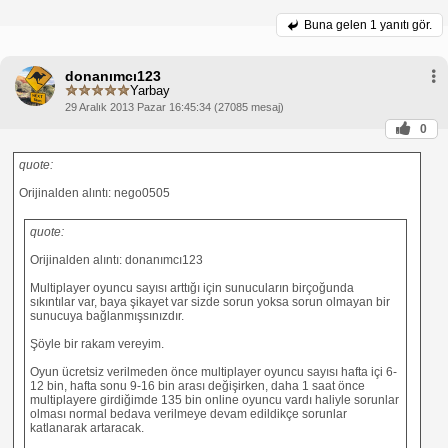
Buna gelen
1 yanıtı gör.
donanımcı123
Yarbay
29 Aralık 2013 Pazar 16:45:34 (27085 mesaj)
0
quote:
Orijinalden alıntı: nego0505
quote:
Orijinalden alıntı: donanımcı123
Multiplayer oyuncu sayısı arttığı için sunucuların birçoğunda
sıkıntılar var, baya şikayet var sizde sorun yoksa sorun olmayan bir
sunucuya bağlanmışsınızdır.
Şöyle bir rakam vereyim.
Oyun ücretsiz verilmeden önce multiplayer oyuncu sayısı hafta içi 6-
12 bin, hafta sonu 9-16 bin arası değişirken, daha 1 saat önce
multiplayere girdiğimde 135 bin online oyuncu vardı haliyle sorunlar
olması normal bedava verilmeye devam edildikçe sorunlar
katlanarak artaracak.