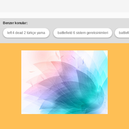
Benzer konular:
left 4 dead 2 türkçe yama
battlefield 6 sistem gereksinimleri
battlef