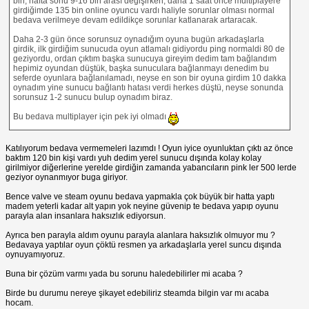
bin, hafta sonu 9-16 bin arası değişirken, daha 1 saat önce multiplayere
girdiğimde 135 bin online oyuncu vardı haliyle sorunlar olması normal
bedava verilmeye devam edildikçe sorunlar katlanarak artaracak.
Daha 2-3 gün önce sorunsuz oynadığım oyuna bugün arkadaşlarla
girdik, ilk girdiğim sunucuda oyun atlamalı gidiyordu ping normaldi 80 de
geziyordu, ordan çıktım başka sunucuya gireyim dedim tam bağlandım
hepimiz oyundan düştük, başka sunuculara bağlanmayı denedim bu
seferde oyunlara bağlanılamadı, neyse en son bir oyuna girdim 10 dakka
oynadım yine sunucu bağlantı hatası verdi herkes düştü, neyse sonunda
sorunsuz 1-2 sunucu bulup oynadım biraz.
Bu bedava multiplayer için pek iyi olmadı
Katılıyorum bedava vermemeleri lazımdı ! Oyun iyice oyunluktan çıktı az önce
baktım 120 bin kişi vardı yuh dedim yerel sunucu dışında kolay kolay
girilmiyor diğerlerine yerelde girdiğin zamanda yabancıların pink ler 500 lerde
geziyor oynanmıyor buga giriyor.
Bence valve ve steam oyunu bedava yapmakla çok büyük bir hatta yaptı
madem yeterli kadar alt yapın yok neyine güvenip te bedava yapıp oyunu
parayla alan insanlara haksızlık ediyorsun.
Ayrıca ben parayla aldım oyunu parayla alanlara haksızlık olmuyor mu ?
Bedavaya yaptılar oyun çöktü resmen ya arkadaşlarla yerel suncu dışında
oynuyamıyoruz.
Buna bir çözüm varmı yada bu sorunu haledebilirler mi acaba ?
Birde bu durumu nereye şikayet edebiliriz steamda bilgin var mı acaba
hocam.