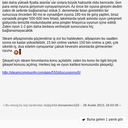
tabi daha yüksek fiyatla alanlar var onlara büyük haksızlık oldu bencede, ben
para verip oyuna giriyorum oynayamıyorum. Az önce bir oyuna gireyim dedim
zaten ilk seferde bağlanamaz olduk 3. denemede falan girebildim bir
sunucuya önceden 80 ms le oynadığım oyuna 180 ms ile giriş yaptım, biraz
oynadıdk pingler 500-600 lere fırladı, takımlarda iyiydi aslında oyun çekişmeli
gidiyordu temizlik modundaydık ama pingler fırlayınca oyunun içine edildi.
Zaten oyun 1-2 gün daha bedava verilseydi sunuculara hiç
bağlanamayacaktık.
Steam altyapısınıda güçlendirse iş zor bu haldeyken, altyapısını bu saatten
sonra ne kadar yükseltebilir, 15 bin online varken 150 bin online a çıktı, çok
sıkıntılı iş, dua edelim oynayanlar çabuk hevesini alsınlarda girmesinler
oyuna.
Şikayet için steam forumlarına konu açılabilir, zaten bu konu ile ilgili birçok
şikayet konusu açılmış. Herkes lag ve oyun kalitesi konusunda şikayetçi.
http://steamcommunity.com/app/550/discussions/0/
< Bu mesaj bu kişi tarafından değiştirildi
donanımcı123
--
29 Aralık 2013; 16:53:36
>
Buna gelen
1 yanıtı gör.