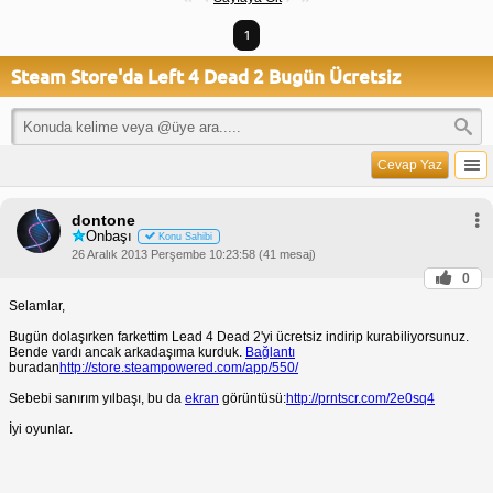
1
Steam Store'da Left 4 Dead 2 Bugün Ücretsiz
Cevap Yaz
dontone
Onbaşı
Konu Sahibi
26 Aralık 2013 Perşembe 10:23:58 (41 mesaj)
0
Selamlar,
Bugün dolaşırken farkettim Lead 4 Dead 2'yi ücretsiz indirip kurabiliyorsunuz.
Bende vardı ancak arkadaşıma kurduk.
Bağlantı
buradan
http://store.steampowered.com/app/550/
Sebebi sanırım yılbaşı, bu da
ekran
görüntüsü:
http://prntscr.com/2e0sq4
İyi oyunlar.