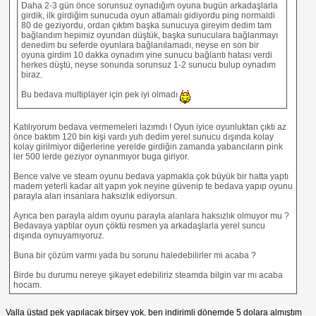
Daha 2-3 gün önce sorunsuz oynadığım oyuna bugün arkadaşlarla
girdik, ilk girdiğim sunucuda oyun atlamalı gidiyordu ping normaldi
80 de geziyordu, ordan çıktım başka sunucuya gireyim dedim tam
bağlandım hepimiz oyundan düştük, başka sunuculara bağlanmayı
denedim bu seferde oyunlara bağlanılamadı, neyse en son bir
oyuna girdim 10 dakka oynadım yine sunucu bağlantı hatası verdi
herkes düştü, neyse sonunda sorunsuz 1-2 sunucu bulup oynadım
biraz.
Bu bedava multiplayer için pek iyi olmadı
Katılıyorum bedava vermemeleri lazımdı ! Oyun iyice oyunluktan çıktı az
önce baktım 120 bin kişi vardı yuh dedim yerel sunucu dışında kolay
kolay girilmiyor diğerlerine yerelde girdiğin zamanda yabancıların pink
ler 500 lerde geziyor oynanmıyor buga giriyor.
Bence valve ve steam oyunu bedava yapmakla çok büyük bir hatta yaptı
madem yeterli kadar alt yapın yok neyine güvenip te bedava yapıp oyunu
parayla alan insanlara haksızlık ediyorsun.
Ayrıca ben parayla aldım oyunu parayla alanlara haksızlık olmuyor mu ?
Bedavaya yaptılar oyun çöktü resmen ya arkadaşlarla yerel suncu
dışında oynuyamıyoruz.
Buna bir çözüm varmı yada bu sorunu haledebilirler mi acaba ?
Birde bu durumu nereye şikayet edebiliriz steamda bilgin var mı acaba
hocam.
Valla üstad pek yapılacak birşey yok, ben indirimli dönemde 5 dolara almıştım