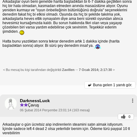
Arkadaşlar oyun beni genelde harita başladıktan bi 6-7 dakika geçtikten sonra
hiç bir hata olmadan, kasmadan etmeden anında masaüstüne atıyor. Oyunu
yeniden kurmayı ve "oyun önbelleğinin bütünlüğünü doğrula" seçeneklerini
denedim fakat hiç bi etkisi olmadı. Oyunda da hiç bi şekilde takılma yok,
arkadaşlarla heves ettik oynayalım diye ama beni sürekli oyundan atınca
hevesimiz kursağımızda kaldı. Bu sorun hakkında fikri olan veya yaşayıp
çözebilen biri varsa yardım edebilirse çok sevinirim. Teşekkür ederim
şimdiden.
Hatta bunu yazdıktan sonra tekrar denedim artık 1 dakika içinde (harita
başladıktan sonra) atıyor. Bi sürü şey denedim insaf ya.
< Bu mesaj bu kişi tarafından değiştirildi
Zavillen
--
7 Ocak 2014; 2:17:30
>
Buna gelen
1 yanıtı gör.
DarknessLuck
Çavuş
06 Şubat 2014 Perşembe 23:01:14 (163 mesaj)
0
Arkadaşlar o gün ücretsiz alıp indirenlerin steamini satın almak istiyorum.
İçinde sadece left 4 dead 2 olsa yeterlidir benim için. Ödeme türü paypal 10 tl
verebilirim