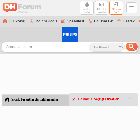
Uygulama
Teknoloji
Giriş ve
ile Aç
Haberleri
Kayıt
DH Portal
İndirim Kodu
Speedtest
Bölüme Git
Destek
Gizle
Editörün Seçtiği Fırsatlar
Sıcak Fırsatlarda Tıklananlar