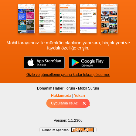
Mobil tarayıcınız ile mümkün olanların yanı sıra, birçok yeni ve
faydalı özelliğe erişin.
Gizle ve güncelleme çıkana kadar tekrar gösterme.
Donanım Haber Forum - Mobil Sürüm
Hakkımızda
|
Yukarı
Uygulama ile Aç
Tam sürüm için Tıklayınız
Version: 1.1.2306
Donanım Sponsoru: