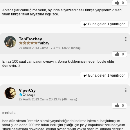
0
Arkadaşlar cahilliğime verin, oyunda altyazıları nasıl türkçe yapıyoruz ? Menü
falan türkçe fakat altyazılar ingilizce.
Buna gelen
1 yanıtı gör.
TehErozbey
Yarbay
27 Aralık 2013 Cuma 17:47:50 (3683 mesaj)
0
En az 100 saat campaign oynayın. Sonra kicklenince neden böyle oldu
demeyin. ;)
Buna gelen
1 yanıtı gör.
ViperCry
Onbaşı
27 Aralık 2013 Cuma 20:13:49 (46 mesaj)
0
merhaba;
ben dün steam ücretsiz olarak yayınladığında indirme işlemini başlatmıştım
fakat şuan daha 200 mb falan indi işim çıktığı için pc yi kapatmak zorundaydım
şimdi başlatsam downloadı oyunu oynar mıyım yoksa satın mı almam gerekir