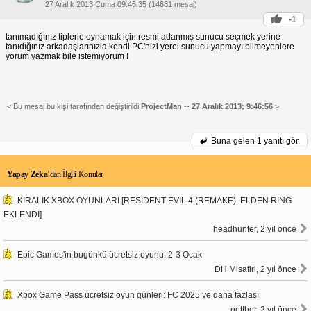
27 Aralık 2013 Cuma 09:46:35 (14681 mesaj)
-1
tanımadığınız tiplerle oynamak için resmi adanmış sunucu seçmek yerine
tanıdığınız arkadaşlarınızla kendi PC'nizi yerel sunucu yapmayı bilmeyenlere
yorum yazmak bile istemiyorum !
< Bu mesaj bu kişi tarafından değiştirildi
ProjectMan
--
27 Aralık 2013; 9:46:56
>
Buna gelen
1 yanıtı gör.
Yapay Zeka
’dan İlgili Konular
KİRALIK XBOX OYUNLARI [RESİDENT EVİL 4 (REMAKE), ELDEN RİNG
EKLENDİ]
headhunter, 2 yıl önce
Epic Games'in bugünkü ücretsiz oyunu: 2-3 Ocak
DH Misafiri, 2 yıl önce
Xbox Game Pass ücretsiz oyun günleri: FC 2025 ve daha fazlası
notther, 2 yıl önce