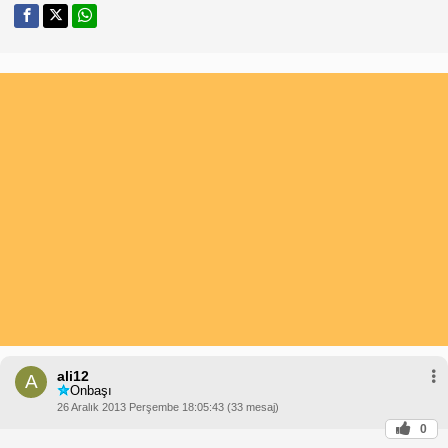
ali12
A
Onbaşı
26 Aralık 2013 Perşembe 18:05:43 (33 mesaj)
0