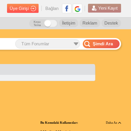
Yeni Kayıt
Üye Girişi
Bağlan
Koyu
İletişim
Reklam
Destek
Tema
Tüm Forumlar
Şimdi Ara
Bu Konudaki Kullanıcılar:
Daha Az