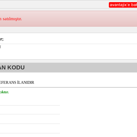
atılmıştır.
r;
U
AN KODU
EFERANS İLANIDIR
ıktır.