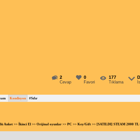
2
0
177
D
Cevap
Favori
Tıklama
İ
eam
Kondisyon
#Sıfır
llü Anket
>>
İkinci El
>>
Orijinal oyunlar
>>
PC
>>
Key/Gift
>> [SATILDI] STEAM 2000 T