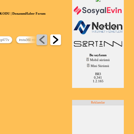
KODU | DonanımHaber Forum
rg477v
insta360 mic pro
en pahalı mouse
Bu sayfanın
Mobil sürümü
Mini Sürümü
BR3
0,341
1.2.165
Reklamlar