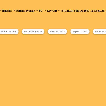
>
İkinci El
>>
Orijinal oyunlar
>>
PC
>>
Key/Gift
>> [SATILDI] STEAM 2000 TL CÜZDAN 
merikadan getir
nutrivigor mama
steam konsol
logitech g304
anbernic 