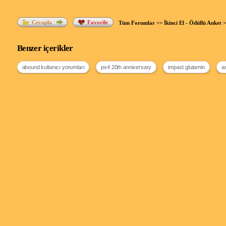
Cevapla
Favorile
Tüm Forumlar
>>
İkinci El - Ödüllü Anket
>
Benzer içerikler
abound kullanıcı yorumları
ps4 20th anniversary
impact glutamin
a