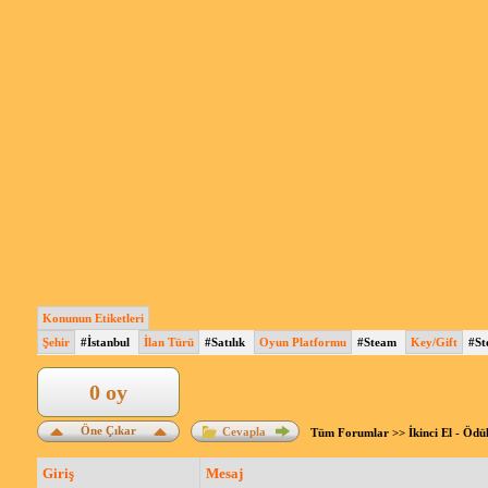
Konunun Etiketleri
Şehir
#İstanbul
İlan Türü
#Satılık
Oyun Platformu
#Steam
Key/Gift
#St
0 oy
Öne Çıkar
Cevapla
Tüm Forumlar
>>
İkinci El - Ödü
Giriş
Mesaj