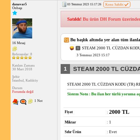
danavar5
03 Temmuz 2023 15:17:26
Konu Sahibi
Onbaşı
Satıldı!
Bu ürün DH Forum üzerinden s
Bu başlık altında yer alan tüm ilanla
16 Mesaj
STEAM 2000 TL CÜZDAN KOD
1
Referanslar: 8
3 Temmuz 2023 15:17
Katılım Zamanı
1
STEAM 2000 TL CÜZD
30 Mart 2018
Şehir
İstanbul, Kadıköy
STEAM 2000 TL CÜZDAN KODU (TR) R
Durum
Forumda değil
Sistem Notu : Bu ilan her türlü yoruma aç
1 Not
2000 TL
Fiyat
:
: 1
Miktar
: Evet
Sıfır Ürün