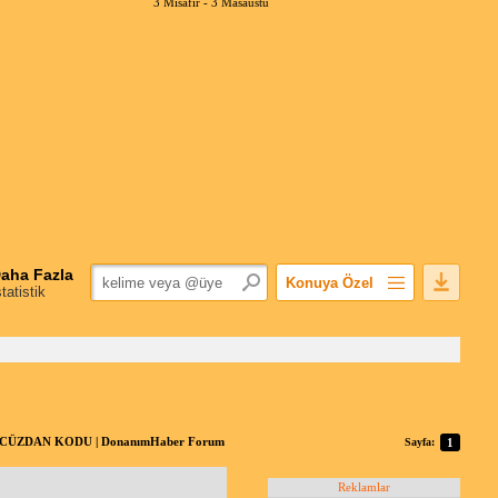
3 Misafir -
3 Masaüstü
aha Fazla
Konuya Özel
statistik
Favorilerime Ekle
Konuyu Açandan
Popüler Mesajlar
Linkli Mesajlar
Yazdır
L CÜZDAN KODU | DonanımHaber Forum
Sayfa:
1
E-Posta Aboneliği
Konuyu Gizle
Reklamlar