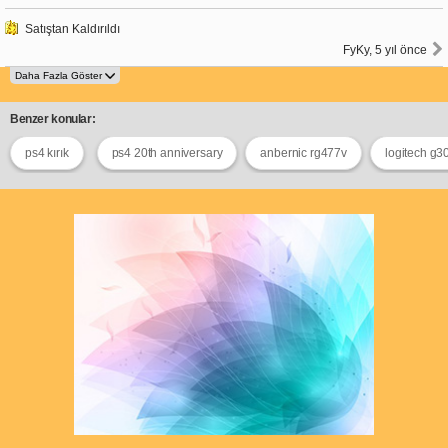
Satıştan Kaldırıldı
FyKy, 5 yıl önce
Benzer konular:
ps4 kırık
ps4 20th anniversary
anbernic rg477v
logitech g3