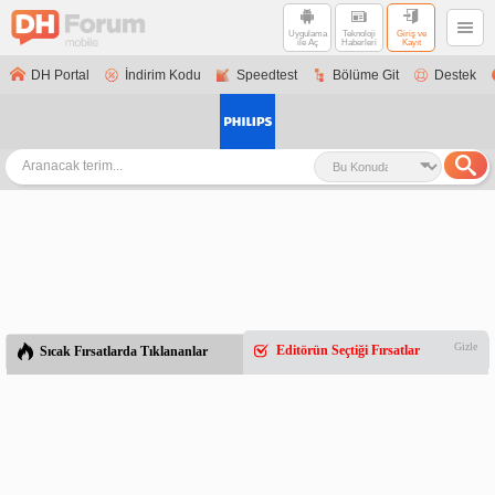
Uygulama
Teknoloji
Giriş ve
ile Aç
Haberleri
Kayıt
DH Portal
İndirim Kodu
Speedtest
Bölüme Git
Destek
Gizle
Editörün Seçtiği Fırsatlar
Sıcak Fırsatlarda Tıklananlar