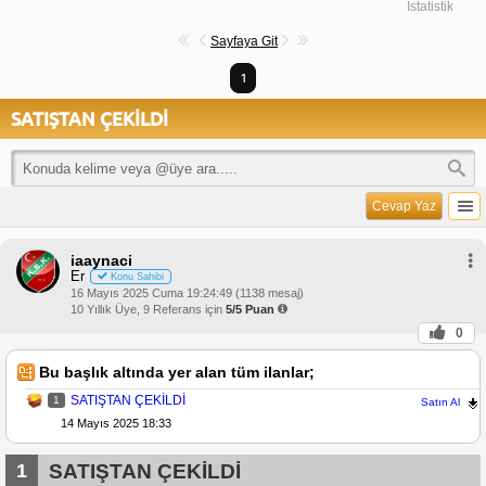
İstatistik
Sayfaya Git
1
SATIŞTAN ÇEKİLDİ
Cevap Yaz
iaaynaci
Er
Konu Sahibi
16 Mayıs 2025 Cuma 19:24:49 (1138 mesaj)
10 Yıllık Üye, 9 Referans için
5/5 Puan
0
Bu başlık altında yer alan tüm ilanlar;
SATIŞTAN ÇEKİLDİ
1
Satın Al
14 Mayıs 2025 18:33
1
SATIŞTAN ÇEKİLDİ