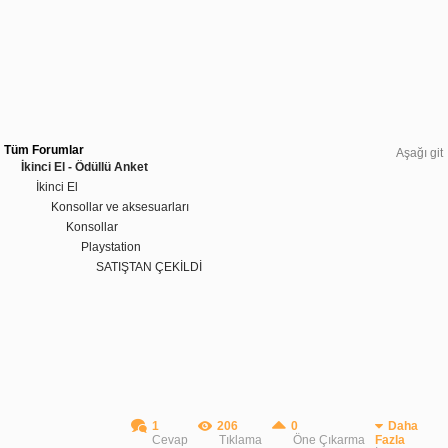
Tüm Forumlar
Aşağı git
İkinci El - Ödüllü Anket
İkinci El
Konsollar ve aksesuarları
Konsollar
Playstation
SATIŞTAN ÇEKİLDİ
1
206
0
Daha
Cevap
Tıklama
Öne Çıkarma
Fazla