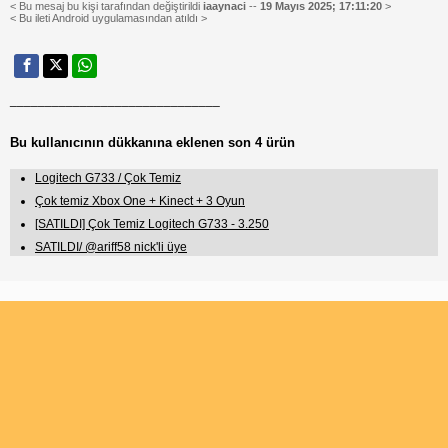
< Bu mesaj bu kişi tarafından değiştirildi
iaaynaci
--
19 Mayıs 2025; 17:11:20
>
< Bu ileti Android uygulamasından atıldı >
______________________________
Bu kullanıcının dükkanına eklenen son 4 ürün
Logitech G733 / Çok Temiz
Çok temiz Xbox One + Kinect + 3 Oyun
[SATILDI] Çok Temiz Logitech G733 - 3.250
SATILDI/ @ariff58 nick'li üye