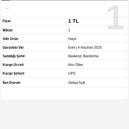
1
....
1 TL
Fiyat
:
Miktar
: 1
Sıfır Ürün
: Hayır
Garantisi Var
: Evet | 4 Haziran 2025
Satıldığı Şehir
: Balıkesir, Bandırma
Kargo Ücreti
: Alıcı Öder
Kargo Şirketi
: UPS
İlan Durum
: Satışa Açık