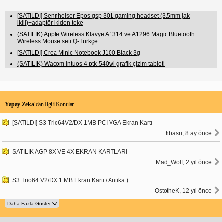
[SATILDI] Sennheiser Epos gsp 301 gaming headset (3.5mm jak
ikili)+adaptör ikiden teke
(SATILIK) Apple Wireless Klavye A1314 ve A1296 Magic Bluetooth
Wireless Mouse seti Q-Türkçe
[SATILDI] Crea Minic Notebook J100 Black 3g
(SATILIK) Wacom intuos 4 ptk-540wl grafik çizim tableti
Yapay Zeka
’dan İlgili Konular
[SATILDI] S3 Trio64V2/DX 1MB PCI VGA Ekran Kartı
hbasri, 8 ay önce
SATILIK AGP 8X VE 4X EKRAN KARTLARI
Mad_Wolf, 2 yıl önce
S3 Trio64 V2/DX 1 MB Ekran Kartı / Antika:)
OstotheK, 12 yıl önce