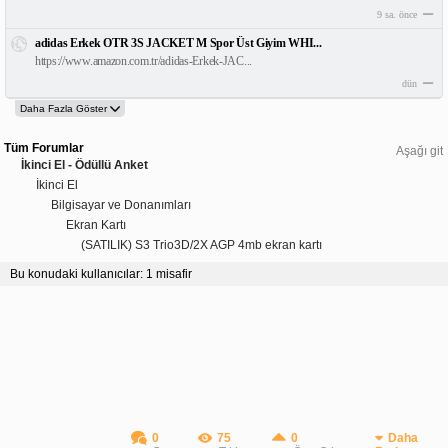
9 sa. önce
adidas Erkek OTR 3S JACKET M Spor Üst Giyim WHI...
https://www.amazon.com.tr/adidas-Erkek-JAC...
dün
Tüm Forumlar
Aşağı git
İkinci El - Ödüllü Anket
İkinci El
Bilgisayar ve Donanımları
Ekran Kartı
(SATILIK) S3 Trio3D/2X AGP 4mb ekran kartı
Bu konudaki kullanıcılar: 1 misafir
0
75
0
Daha