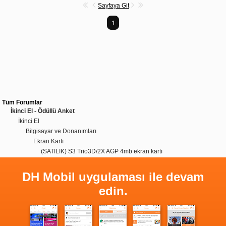
Sayfaya Git
1
Tüm Forumlar
İkinci El - Ödüllü Anket
İkinci El
Bilgisayar ve Donanımları
Ekran Kartı
(SATILIK) S3 Trio3D/2X AGP 4mb ekran kartı
DH Mobil uygulaması ile devam
edin.