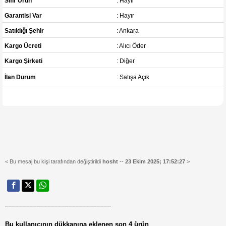
Sıfır Ürün
: Hayır
Garantisi Var
: Hayır
Satıldığı Şehir
: Ankara
Kargo Ücreti
: Alıcı Öder
Kargo Şirketi
: Diğer
İlan Durum
: Satışa Açık
< Bu mesaj bu kişi tarafından değiştirildi
hosht
--
23 Ekim 2025; 17:52:27
>
______________________________
Bu kullanıcının dükkanına eklenen son 4 ürün