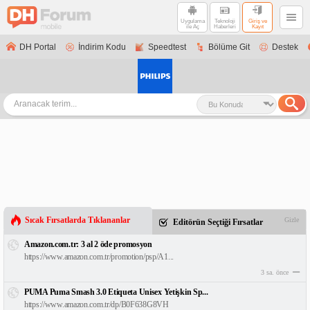
Uygulama
Teknoloji
Giriş ve
ile Aç
Haberleri
Kayıt
DH Portal
İndirim Kodu
Speedtest
Bölüme Git
Destek
Sıcak Fırsatlarda Tıklananlar
Gizle
Editörün Seçtiği Fırsatlar
Amazon.com.tr: 3 al 2 öde promosyon
https://www.amazon.com.tr/promotion/psp/A1...
3 sa. önce
PUMA Puma Smash 3.0 Etiqueta Unisex Yetişkin Sp...
https://www.amazon.com.tr/dp/B0F638G8VH