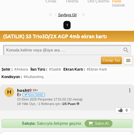
Cevap
Tıklama
Öne Çıkarma
Fazla
İstatistik
Sayfaya Git
1
(SATILIK) S3 Trio3D/2X AGP 4mb ekran kartı
Cevap Yaz
Şehir :
#Ankara
İlan Türü :
#Satılık
Ekran Kartı :
#Ekran Kartı
Kondisyon :
#Kullanılmış
hosht
15+
H
Er
Konu Sahibi
23 Ekim 2025 Perşembe 17:51:02 (32 mesaj)
18 Yıllık Üye, -1 Referans için
-1/5 Puan
0
Satışta:
Satıcıyla iletişime geçiniz.
Satın Al