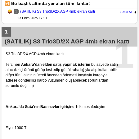
Bu başlık altında yer alan tüm ilanlar;
(SATILIK) S3 Trio3D/2X AGP 4mb ekran kartı
1
Satın Al
23 Ekim 2025 17:51
1
1
(SATILIK) S3 Trio3D/2X AGP 4mb ekran kartı
S3 Trio3D/2X AGP 4mb ekran kartı
Tercihen
Ankara'dan elden satış yapmak isterim
bu sayede satın
alacak kişi ürünü görüp test edip gönül rahatlığıyla alıp kullanabilir
diğer türlü alıcının ücreti önceden ödemesi kaydıyla kargoyla
adrese gönderilir.( kargo yüzünden oluşabilecek sorunlardan
sorumlu değilim)
Ankara'da Gata'nın Basınevleri girişine
1dk mesafedeyim.
Fiyat 1000 TL