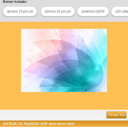
Benzer konular:
iphone 15 pro yd
iphone 16 pro yd
anbernic rg556
s24 ultr
Cevap Yaz
(SATILIK) S3 Trio3D/2X AGP 4mb ekran kartı