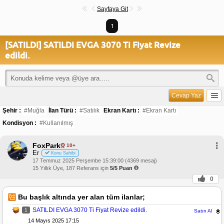
Sayfaya Git
1
[SATILDI] SATILDI EVGA 3070 Ti Fiyat Revize
edildi.
Cevap Yaz
Şehir :
#Muğla
İlan Türü :
#Satılık
Ekran Kartı :
#Ekran Kartı
Kondisyon :
#Kullanılmış
FoxPark
10+
Er
Konu Sahibi
17 Temmuz 2025 Perşembe 15:39:00 (4369 mesaj)
15 Yıllık Üye, 187 Referans için
5/5 Puan
0
Bu başlık altında yer alan tüm ilanlar;
SATILDI EVGA 3070 Ti Fiyat Revize edildi.
1
Satın Al
14 Mayıs 2025 17:15