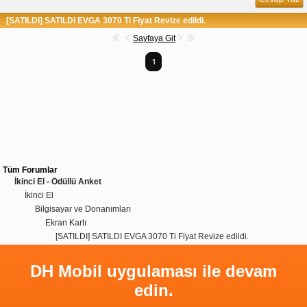
[SATILDI] SATILDI EVGA 3070 Ti Fiyat Revize edildi.
Sayfaya Git
1
Tüm Forumlar
İkinci El - Ödüllü Anket
İkinci El
Bilgisayar ve Donanımları
Ekran Kartı
[SATILDI] SATILDI EVGA 3070 Ti Fiyat Revize edildi.
DH Mobil uygulaması ile devam
edin.