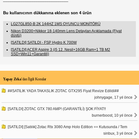
Bu kullanıcının dükkanına eklenen son 4 ürün
LG27GL850-B 2K 144HZ 1MS OYUNCU MONİTÖRÜ
Nikon D3200+Nikkor 18-140mm Lens Detayları Açıklamada (Fiyat
düştü)
[SATILDI] SATILDI - FSP Hydro K 700W
[SATILDI] ACER Aspire 3 (i5 12. Nesil+16GB Ram+1 TB M2
SSD+Win11+Garantili)
Yapay Zeka
’dan İlgili Konular
##SATILIK YADA TAKASLIK ZOTAC GTX295 Fiyat Revize Edildi##
johnygage, 17 yıl önce
[SATILDI] ZOTAC GTX 780 AMP! (GARANTİLİ) ŞOK FİYAT!!
burnerboost, 10 yıl önce
[SATILDI] [Satılık] Zotac Rtx 3080 Amp Holo Edition == Kutusunda / Tem
sinbux, 3 yıl önce