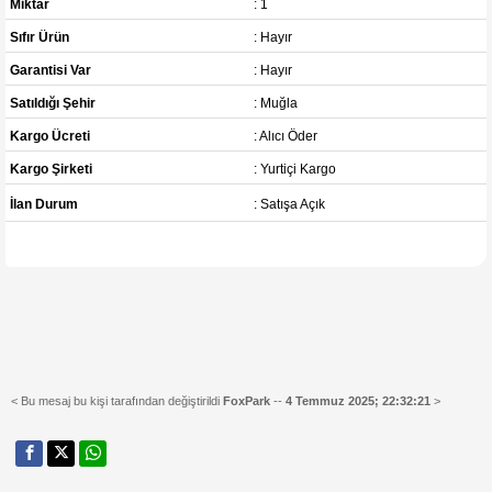
Miktar
: 1
Sıfır Ürün
: Hayır
Garantisi Var
: Hayır
Satıldığı Şehir
: Muğla
Kargo Ücreti
: Alıcı Öder
Kargo Şirketi
: Yurtiçi Kargo
İlan Durum
: Satışa Açık
< Bu mesaj bu kişi tarafından değiştirildi
FoxPark
--
4 Temmuz 2025; 22:32:21
>
______________________________