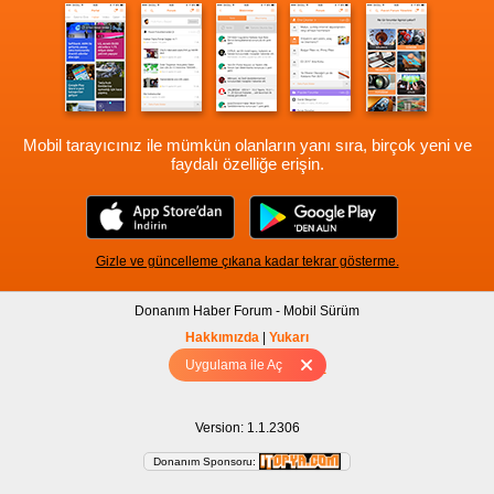
Mobil tarayıcınız ile mümkün olanların yanı sıra, birçok yeni ve
faydalı özelliğe erişin.
Gizle ve güncelleme çıkana kadar tekrar gösterme.
Donanım Haber Forum - Mobil Sürüm
Hakkımızda
|
Yukarı
Uygulama ile Aç
Tam sürüm için Tıklayınız
Version: 1.1.2306
Donanım Sponsoru: