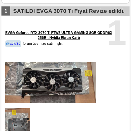
1
SATILDI EVGA 3070 Ti Fiyat Revize edildi.
1
EVGA Geforce RTX 3070 Ti FTW3 ULTRA GAMING 8GB GDDR6X
256Bit Nvidia Ekran Kartı
@
aytg35
forum üyemize satılmıştır.