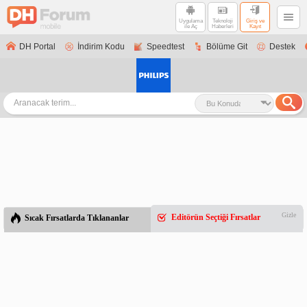
Uygulama
Teknoloji
Giriş ve
ile Aç
Haberleri
Kayıt
DH Portal
İndirim Kodu
Speedtest
Bölüme Git
Destek
Gizle
Editörün Seçtiği Fırsatlar
Sıcak Fırsatlarda Tıklananlar