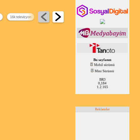
16k televizyon
steam konsol
Bu sayfanın
Mobil sürümü
Mini Sürümü
BR3
0,184
1.2.165
Reklamlar