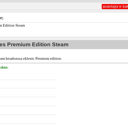
r;
m Edition Steam
es Premium Edition Steam
eam hesabınıza eklenir. Premium edition.
ıktır.