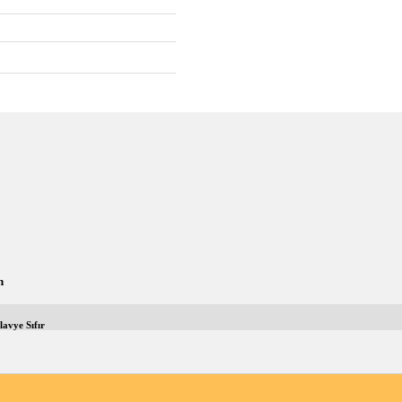
n
avye Sıfır