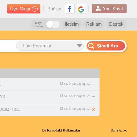
Yeni Kayıt
Üye Girişi
Bağlan
Koyu
İletişim
Reklam
Destek
Tema
Tüm Forumlar
Şimdi Ara
13 sa. önce paylaşıldı
X
13 sa. önce paylaşıldı
LY3
13 sa. önce paylaşıldı
/B0G8274RDF
Bu Konudaki Kullanıcılar:
Daha Az