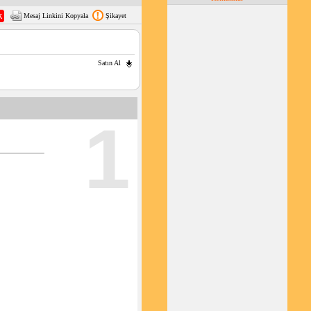
Mesaj Linkini Kopyala
Şikayet
Satın Al
1