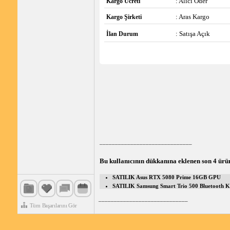
: Alıcı Öder
Kargo Ücreti
: Aras Kargo
Kargo Şirketi
: Satışa Açık
İlan Durum
______________________________
Bu kullanıcının dükkanına eklenen son 4 ürü
SATILIK Asus RTX 5080 Prime 16GB GPU
SATILIK Samsung Smart Trio 500 Bluetooth Kl
_____________________________
Tüm Başarılarını Gör