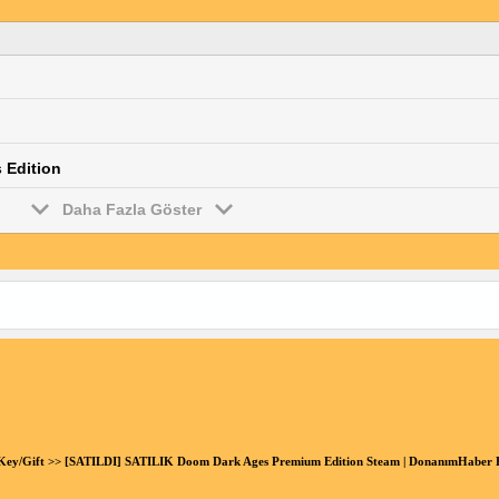
s Edition
Daha Fazla Göster
Key/Gift
>> [SATILDI] SATILIK Doom Dark Ages Premium Edition Steam | DonanımHaber