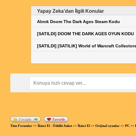
Yapay Zeka’dan İlgili Konular
Alınık Doom The Dark Ages Steam Kodu
[SATILDI] DOOM THE DARK AGES OYUN KODU
[SATILDI] [SATILIK] World of Warcraft Collector
Cevapla
Favorile
Tüm Forumlar
>>
İkinci El - Ödüllü Anket
>>
İkinci El
>>
Orijinal oyunlar
>>
PC
>>