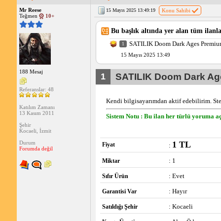
Mr Reese
15 Mayıs 2025 13:49:19
Konu Sahibi
Teğmen
10+
Bu başlık altında yer alan tüm ilanla
SATILIK Doom Dark Ages Premiu
1
15 Mayıs 2025 13:49
188 Mesaj
1
SATILIK Doom Dark Ag
Referanslar: 48
Kendi bilgisayarımdan aktif edebilirim. St
Katılım Zamanı
13 Kasım 2011
Sistem Notu : Bu ilan her türlü yoruma aç
Şehir
Kocaeli, İzmit
1 TL
Durum
Fiyat
:
Forumda değil
: 1
Miktar
: Evet
Sıfır Ürün
: Hayır
Garantisi Var
: Kocaeli
Satıldığı Şehir