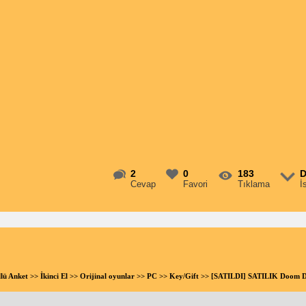
2
0
183
D
Cevap
Favori
Tıklama
İ
llü Anket
>>
İkinci El
>>
Orijinal oyunlar
>>
PC
>>
Key/Gift
>> [SATILDI] SATILIK Doom Da