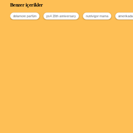
Benzer içerikler
delamore parfüm
ps4 20th anniversary
nutrivigor mama
amerikadan