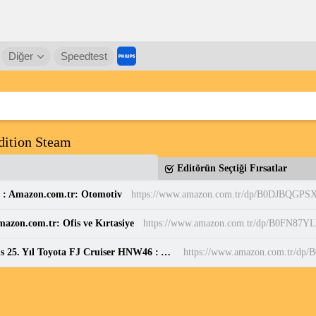
Diğer
Speedtest
ition Steam
Editörün Seçtiği Fırsatlar
 : Amazon.com.tr: Otomotiv
https://www.amazon.com.tr/dp/B0DJBQGPS
mazon.com.tr: Ofis ve Kırtasiye
https://www.amazon.com.tr/dp/B0FN87Y
HOT WHEELS Premium 2026 Fast And Furious 25. Yıl Toyota FJ Cruiser HNW46 : Amazon.com.tr: Oyuncak
https://www.amazon.com.tr/dp