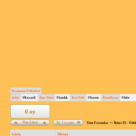
Konunun Etiketleri
Şehir
#Kocaeli
İlan Türü
#Satılık
Key/Gift
#Steam
Kondisyon
#Sıfır
0 oy
Öne Çıkar
Cevapla
Tüm Forumlar
>>
İkinci El - Ödü
Giriş
Mesaj