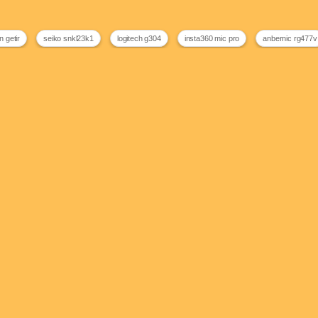
 getir
seiko snkl23k1
logitech g304
insta360 mic pro
anbernic rg477v