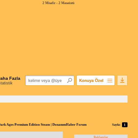
2 Misafir -
2 Masaüstü
aha Fazla
Konuya Özel
statistik
Favorilerime Ekle
Konuyu Açandan
Popüler Mesajlar
Linkli Mesajlar
Yazdır
rk Ages Premium Edition Steam | DonanımHaber Forum
Sayfa:
1
E-Posta Aboneliği
Konuyu Gizle
Reklamlar