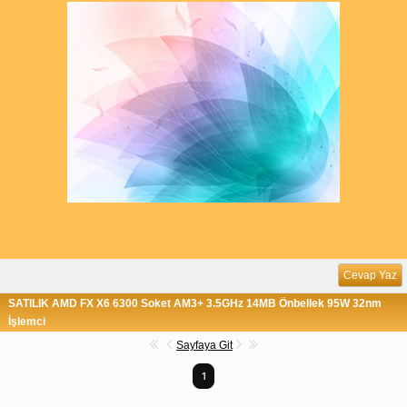
Cevap Yaz
SATILIK AMD FX X6 6300 Soket AM3+ 3.5GHz 14MB Önbellek 95W 32nm
İşlemci
Sayfaya Git
1