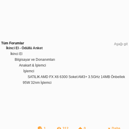
Tüm Forumlar
Aşağı git
İkinci El - Ödüllü Anket
İkinci El
Bilgisayar ve Donanımları
Anakart & İşlemci
İşlemci
SATILIK AMD FX X6 6300 Soket AM3+ 3.5GHz 14MB Önbellek
95W 32nm İşlemci
1
312
0
Daha