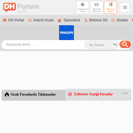
Uygulama
Teknoloji
Giriş ve
ile Aç
Haberleri
Kayıt
DH Portal
İndirim Kodu
Speedtest
Bölüme Git
Destek
Gizle
Editörün Seçtiği Fırsatlar
Sıcak Fırsatlarda Tıklananlar