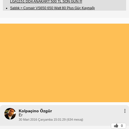
LGA1151 DD4 ANAKART 500 TL SON GÜN !!!
Satılık > Corsair VS650 650 Watt 80 Plus Güç Kaynağı
Kolpaçino Özgür
Er
30 Mart 2016 Çarşamba 15:01:29 (634 mesaj)
0