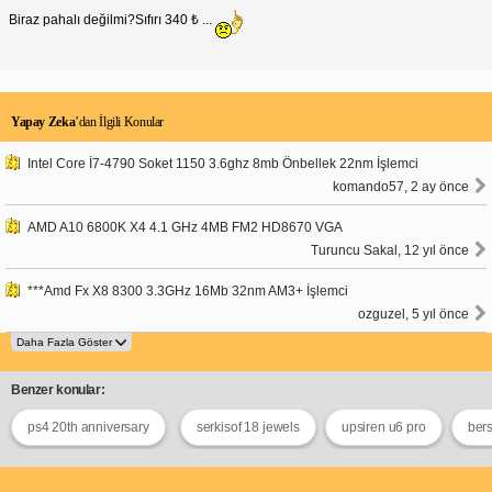
Biraz pahalı değilmi?Sıfırı 340 ₺ ...
Yapay Zeka
’dan İlgili Konular
Intel Core İ7-4790 Soket 1150 3.6ghz 8mb Önbellek 22nm İşlemci
komando57, 2 ay önce
AMD A10 6800K X4 4.1 GHz 4MB FM2 HD8670 VGA
Turuncu Sakal, 12 yıl önce
***Amd Fx X8 8300 3.3GHz 16Mb 32nm AM3+ İşlemci
ozguzel, 5 yıl önce
Benzer konular:
ps4 20th anniversary
serkisof 18 jewels
upsiren u6 pro
ber