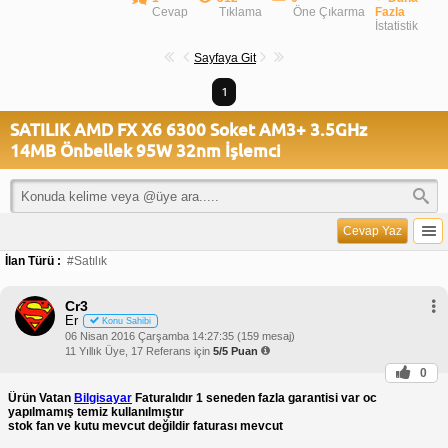
Cevap
Tıklama
Öne Çıkarma
Fazla
İstatistik
Sayfaya Git
1
SATILIK AMD FX X6 6300 Soket AM3+ 3.5GHz
14MB Önbellek 95W 32nm İşlemci
Cevap Yaz
İlan Türü :
#Satılık
Cr3
Er
Konu Sahibi
06 Nisan 2016 Çarşamba 14:27:35 (159 mesaj)
11 Yıllık Üye, 17 Referans için
5/5 Puan
0
Ürün Vatan
Bilgisayar
Faturalıdır 1 seneden fazla garantisi var oc
yapılmamış temiz kullanılmıştır
stok fan ve kutu mevcut değildir faturası mevcut