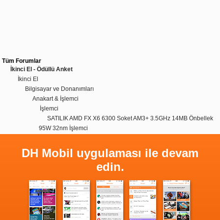
Tüm Forumlar
İkinci El - Ödüllü Anket
İkinci El
Bilgisayar ve Donanımları
Anakart & İşlemci
İşlemci
SATILIK AMD FX X6 6300 Soket AM3+ 3.5GHz 14MB Önbellek
95W 32nm İşlemci
DH Mobil uygulaması ile devam
edin.