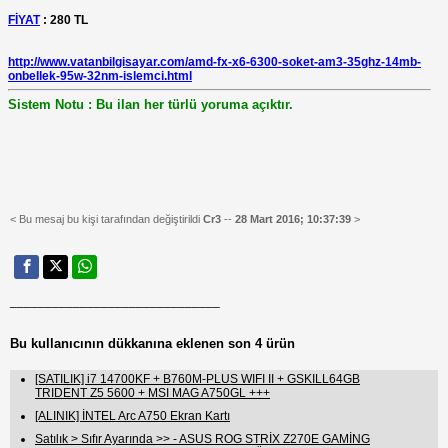
FİYAT
: 280 TL
http://www.vatanbilgisayar.com/amd-fx-x6-6300-soket-am3-35ghz-14mb-
onbellek-95w-32nm-islemci.html
Sistem Notu : Bu ilan her türlü yoruma açıktır.
< Bu mesaj bu kişi tarafından değiştirildi
Cr3
--
28 Mart 2016; 10:37:39
>
______________________________
Bu kullanıcının dükkanına eklenen son 4 ürün
[SATILIK] i7 14700KF + B760M-PLUS WIFI II + GSKILL64GB
TRIDENT Z5 5600 + MSI MAG A750GL +++
[ALINIK] İNTEL Arc A750 Ekran Kartı
Satılık > Sıfır Ayarında >> - ASUS ROG STRİX Z270E GAMİNG