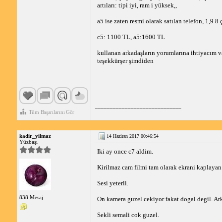
artıları: tipi iyi, ram i yüksek,,
a5 ise zaten resmi olarak satılan telefon, 1,9 8
c5: 1100 TL, a5:1600 TL
kullanan arkadaşların yorumlarına ihtiyacım va
teşekkürşer şimdiden
_____________________________
Tüm Başarılarını Gör
kadir_yilmaz
14 Haziran 2017 00:46:54
Yüzbaşı
Iki ay once c7 aldim.
Kirilmaz cam filmi tam olarak ekrani kaplaya
Sesi yeterli.
838 Mesaj
On kamera guzel cekiyor fakat dogal degil. Ar
Sekli semali cok guzel.