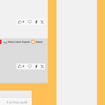
|
|
0
Mesaj Linkini Kopyala
Şikayet
|
|
0
6 yıl önce açıldı