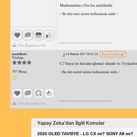
Muhtemelen c5'te bu sekildedir.
< Bu ileti mini sürüm kullanılarak atıldı >
_____________________________
Tüm Başarılarını Gör
awsedrzxc
14 Haziran 2017 09:21:10
Konu Sahibi
Yüzbaşı
C7 baya iyi hocam işlemci olarak vs. O yüzde
797 Mesaj
< Bu ileti mobil sürüm kullanılarak atıldı >
_____________________________
Tüm Başarılarını Gör
Yapay Zeka’dan İlgili Konular
2020 OLED TAVSİYE - LG CX mi? SONY A8 mi?