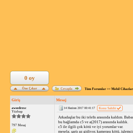
0 oy
Öne Çıkar
Cevapla
Tüm Forumlar
>>
Mobil Cihazlar
Giriş
Mesaj
awsedrzxc
14 Haziran 2017 00:41:17
Konu Sahibi
Yüzbaşı
Arkadaşlar bu iki telefn arasında kaldım. Bab
bu bağlamda c5 ve a(2017) arasında kaldık.
797 Mesaj
c5 ile ilgili çok kötü ve iyi yorumlar var.
mesela; şarjı az gidiyor, kamerası kötü, işlem