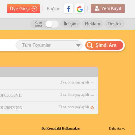
Yeni Kayıt
Üye Girişi
Bağlan
Koyu
İletişim
Reklam
Destek
Tema
Tüm Forumlar
Şimdi Ara
2 sa. önce paylaşıldı
5 sa. önce paylaşıldı
/B0F638G8VH
23 sa. önce paylaşıldı
p/B0G26N7D9N
Bu Konudaki Kullanıcılar:
Daha Az