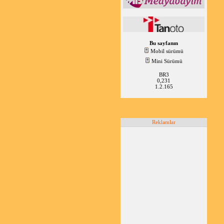
Bu sayfanın
Mobil sürümü
Mini Sürümü
BR3
0,231
1.2.165
Reklamlar