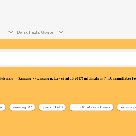
Daha Fazla Göster
lefonları
>>
Samsung
>> samsung galaxy c5 mi a5(2017) mi almalıyım ? | DonanımHaber F
ox
samsung a07
galaxy z fold 8
one ui 8.5 alacak telefonlar
samsung s2