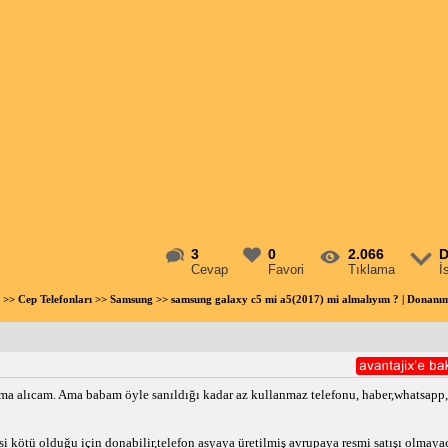
3
0
2.066
D
Cevap
Favori
Tıklama
İ
>>
Cep Telefonları
>>
Samsung
>> samsung galaxy c5 mi a5(2017) mi almalıyım ? | Donan
ama alıcam. Ama babam öyle sanıldığı kadar az kullanmaz telefonu, haber,whatsapp
cisi kötü olduğu için donabilir,telefon asyaya üretilmiş avrupaya resmi satışı olmay