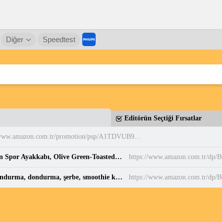
Diğer
Speedtest
Editörün Seçtiği Fırsatlar
https://www.amazon.com.tr/promotion/psp/A1TDVUB9EQDUFY
PUMA Puma Smash 3.0 Etiqueta Unisex Yetişkin Spor Ayakkabı, Olive Green-Toasted Almond, 37 : Amazon.com.tr: Moda
https://www.amazon.com.tr/dp
Ninja CREAMi 7-in-1 Dondurma Makinesi | Dondurma, dondurma, şerbe, smoothie kaseleri ve smoothie için 7 program, toplam 1,4 l kapasiteli 2 kavanoz : Amazon.com.tr
https://www.amazon.com.tr/d