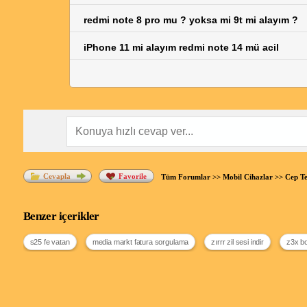
redmi note 8 pro mu ? yoksa mi 9t mi alayım ?
iPhone 11 mi alayım redmi note 14 mü acil
Cevapla
Favorile
Tüm Forumlar
>>
Mobil Cihazlar
>>
Cep Te
Benzer içerikler
s25 fe vatan
media markt fatura sorgulama
zırrr zil sesi indir
z3x b