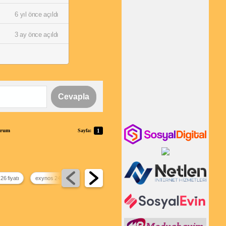
6 yıl önce açıldı
3 ay önce açıldı
Cevapla
orum
Sayfa:
1
6 fiyatı
exynos 2400 vs snapdragon 8 gen 3