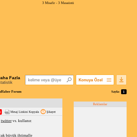
3 Misafir -
3 Masaüstü
aha Fazla
Konuya Özel
statistik
Favorilerime Ekle
ımHaber Forum
Sayfa:
1
Konuyu Açandan
Reklamlar
Popüler Mesajlar
Mesaj Linkini Kopyala
Şikayet
Linkli Mesajlar
,
twitter
vs. kullanır.
Yazdır
E-Posta Aboneliği
acak büyük ihtimalle
Konuyu Gizle