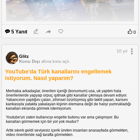
5 Yanıt
0
10 yıl
Glitz
Konu Dışı
altına konu açtı.
YouTube'da Türk kanallarını engellemek
istiyorum. Nasıl yaparım?
Merhaba arkadaşlar, biliyorsunuz ASELSAN ülkemizin en büyük savunma
sanayii kuruluşlarından birisi ve 25 Eylül'de Ankara'daki tesisinde bizleri
Merhaba arkadaşlar, önerilen içeriği (konumum) usa, uk yaptım hala
ağırlayacak. Birçok savunma sanayii meraklısı gitmek isteyecektir bu
önerilenlerde yapyap orpuç ışıtmak gibi kanallar çıkmaya devam ediyor.
yüzden konuyu açıyorum özellikle Ankara'da okuyan üniversiteli
Yabancının yaptığını çalan, zihinsel özürlüymüş gibi taklit yapan, karısını
arkadaşlarımız için.
kankasıyla yatakta yakalayan kişinin elemana değil de halıyı yumrukladığı
kanalları ekranda görmek istemiyorum.
Öncelikle 18 yaşından büyük olmanız gerekiyor.
Tek gün ve 6 seans var telefonda rezervasyon yaptırdığınızda bilgi
Youtube'un zaten kullanıcıyı engelle butonu var ama çalışmıyor. Bu
vereceklerdir. (Ben saat 10da gireceğim)
kanalları görmemek için bir yol yok mudur?
Ayrıca geziye katılanlara nacizane hediyeler verilecek. (İçeriğini bilmiyorum
kalem ajanda anahtarlık gibi şeyler heralde gidince göreceğiz)
Artık sıkıntı geldi seviyesiz içerik üreten insanları anasayfada görmekten,
Ayrıntılı bilgi ve telefon numaraları aşağıdaki sayfada;
video önerileride sağ tarafta görmekten.