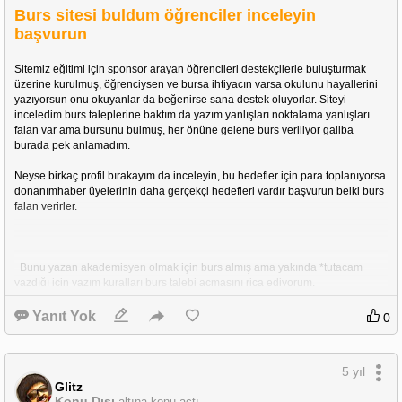
Burs sitesi buldum öğrenciler inceleyin
başvurun
Sitemiz eğitimi için sponsor arayan öğrencileri destekçilerle buluşturmak 
üzerine kurulmuş, öğrenciysen ve bursa ihtiyacın varsa okulunu hayallerini 
yazıyorsun onu okuyanlar da beğenirse sana destek oluyorlar. Siteyi 
inceledim burs taleplerine baktım da yazım yanlışları noktalama yanlışları 
falan var ama bursunu bulmuş, her önüne gelene burs veriliyor galiba 
burada pek anlamadım.
Neyse birkaç profil bırakayım da inceleyin, bu hedefler için para toplanıyorsa 
donanımhaber üyelerinin daha gerçekçi hedefleri vardır başvurun belki burs 
falan verirler.
  Bunu yazan akademisyen olmak için burs almış ama yakında *tutacam 
yazdığı için yazım kuralları burs talebi açmasını rica ediyorum.
Yanıt Yok
0
5 yıl
   Medium'a üye olmak bedava zaten keşke yazıp gelseydin.
Glitz
Konu Dışı
altına konu açtı.