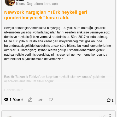
Konu Dışı
altına konu açtı.
NewYork Yargıçları ''Türk heykeli geri
gönderilmeyecek'' kararı aldı.
Sevgili arkadaşlar Amerika'da bir yargıç 100 yıllık süre dolduğu için artık 
Siteyi eklemeyi unutmuşum link: 
ülkenizden yasadışı yollarla kaçırılan tarihi eserleri artık size vermeyeceğiz 
demiş ve heykelciği bize vermeyi reddetmişler. Süre 2017 yılında dolmuş. 
Müze 100 yıllık süre dolana kadar geri isteyebileceğimizi göz önünde 
bulunduracak şekilde kaydetmiş ancak süre bitince bu kendi envanterlerine 
almışlar. Bu kararı yargı içtihatı olarak görüp Osmanlı döneminde gerek 
padişah eliyle verilmiş gerek kaçırılmış eserleri geri vermeme konusunda 
diretebilirler büyük ihtimalle de vermezler.  
Başlığı ''Bakanlık Türkiye'den kaçırılan heykeli istemeyi unuttu'' şeklinde 
açacaktım ama malum silivri soğuk.
ucurtmaprojesi.com
nafter
Uçurtma Projesi
Haberin linki:
Post by Kayra Erdenay | Nafter Social Media 
1 Yanıt
https://ucurtmaprojesi.com
NFT Platform
1
https://app.nafter.io/detail-post/616bcf4da25aa9d83d493
4b1
5 yıl