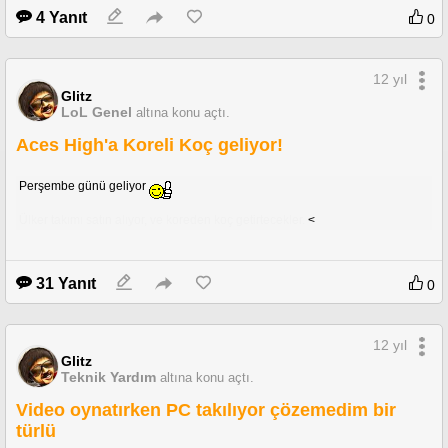
4 Yanıt
0
12 yıl
Glitz
LoL Genel
altına konu açtı.
Aces High'a Koreli Koç geliyor!
Perşembe günü geliyor
Ülker takımı satın alıyor, ve koreden koç getirtecekler.
<
31 Yanıt
0
12 yıl
Glitz
Teknik Yardım
altına konu açtı.
Video oynatırken PC takılıyor çözemedim bir
türlü