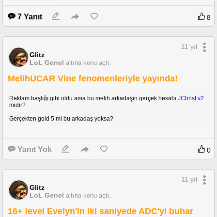
7 Yanıt
8
11 yıl
Glitz
LoL Genel
altına konu açtı.
MelihUCAR Vine fenomenleriyle yayında!
Reklam başlığı gibi oldu ama bu melih arkadaşın gerçek hesabı
JChrist v2
midir?
Gerçekten gold 5 mi bu arkadaş yoksa?
Yanıt Yok
0
11 yıl
Glitz
LoL Genel
altına konu açtı.
16+ level Evelyn'in iki saniyede ADC'yi buhar