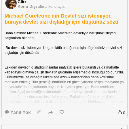
Glitz
Konu Dışı
altına konu açtı.
Michael Coreleone'nin Devlet sizi istemiyor,
buraya devlet sizi dışladığı için düştünüz sözü
Baba filminde Michael Coreleone Amerikan devletiyle barışmak isteyen 
İtalyanlara hitaben;
-Bu devlet sizi istemiyor. İllegale kötü olduğunuz için düşmediniz, devlet sizi 
dışladığı için düştünüz.
Eskiden devletin dışladığı insanlar mafyatik işlere bulaşırdı ya da mahalle 
kabadayısı olmaya çalışır devletin gücünün erişemediği boşluğu doldururdu. 
Günümüzde ise örneğin ülkemizde azınlık haklarından daha kötüsüne 
mahkum edilmiş Türk gençliği ömrünün en güzel yıllarını sosyal medyada ya 
da youtube'da başkalarının hayatını izleyerek geçiriyor. Buna mahkum 
ediliyor. Aşağıda verdiğim videodaki bölümü izleyin dostlar tam da içerisinde 
bulunduğumuz durumun tespitini yapmış. Farketmediğimiz bir şeyi bize 
gösteriyor, o da devletin bizi dışlamış olduğu gerçeği. Muhtemelen internetin 
olmadığı bir dönemde yaşasaydık youtube'da ömrünü geçiren Türk gençleri 
ülkenin gerçek sahibinin kendileri olduğunu farkedebilirdi ancak durum bu 
Yanıt Yok
0
şekilde malesef.