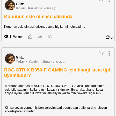
Glitz
Konu Dışı
altına konu açtı.
Konunun eski olması hakkında
Konunun eski olması hakkında ama hiç tahmin etmezdim.
Beni linçlemeden önce bilmenizi isterim ki video ile bağlantım yok ekşi 
1 Yanıt
0
sözlükten gördüm sadece paylaşmak istedim.
Ekşi sözlükte gördüm hatta başlığa gitmek isteyenler için de ekleyeyim başlık 
bu arkadaşlar: türk pasaportu ile tiktok çeken çift
9 yıl
Glitz
Teknik Yardım
altına konu açtı.
ROG STRIX B350-F GAMING için hangi kasa tipi
uyumludur?
Merhaba arkadaşlar ASUS ROG STRIX B350-F GAMING anakart aldım,
eski bilgisayarımı kullandığım kasaya sığmıyor. Bu anakart hangi kasa
tipiyle uyumludur full tower mi almalıyım yoksa mini tower'a sığar mı?
Kimse cevap vermemiş ben vereyim bari googledan gelip yardım isteyen
arkadaşlara istinaden: