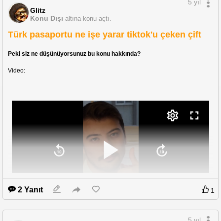
5 yıl
Glitz
Konu Dışı
altına konu açtı.
Türk pasaportu ne işe yarar tiktok'u çeken çift
Peki siz ne düşünüyorsunuz bu konu hakkında?
Video: 
2 Yanıt
1
5 yıl