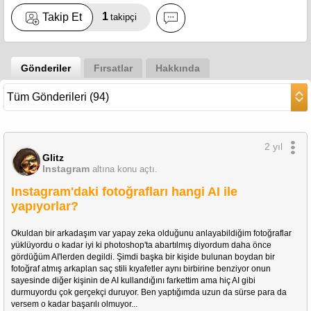
1
Takip Et
takipçi
Gönderiler
Fırsatlar
Hakkında
2 yıl
Glitz
Instagram
altına konu açtı.
Instagram'daki fotoğrafları hangi AI ile
yapıyorlar?
Okuldan bir arkadaşım var yapay zeka olduğunu anlayabildiğim fotoğraflar 
yüklüyordu o kadar iyi ki photoshop'ta abartılmış diyordum daha önce 
gördüğüm AI'lerden degildi. Şimdi başka bir kişide bulunan boydan bir 
fotoğraf atmış arkaplan saç stili kıyafetler aynı birbirine benziyor onun 
sayesinde diğer kişinin de AI kullandığını farkettim ama hiç AI gibi 
durmuyordu çok gerçekçi duruyor. Ben yaptığımda uzun da sürse para da 
versem o kadar başarılı olmuyor... 