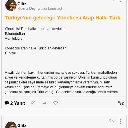
Glitz
Konu Dışı
altına konu açtı.
Türkiye'nin geleceği: Yöneticisi Arap Halkı Türk
hyperallergic
Yöneticisi Türk halkı arap olan devletler:
Tolunoğulları 
A Turkish Idol Will Not Be Repatriated, New 
Memlüklüler
York Judge Rules
Yöneticisi arap halkı Türk olan devletler:
https://hyperallergic.com/681768/a-turkish-idol-will-not-
Türkiye
be-repatriated-new-york-judge-rules/
Misafir denilen kavim her girdiği mahalleye çöküyor, Türkleri mahalleden 
atıyor ve kendilerine kurtarılmış bölge yaratıyor. Ülkenin kurucu topluluğu 
başımızdakiler sayesinde sesini çıkartamıyor tepki veremiyor. Misafir 
kavimler bu şekilde üremeye ve güçlenmeye devam ederse sonumuz 
gettolara sıkışmış bir Türk varlığı. Gelecekte azınlık olacağız tebrik ederim.
2 Yanıt
0
5 yıl
Glitz