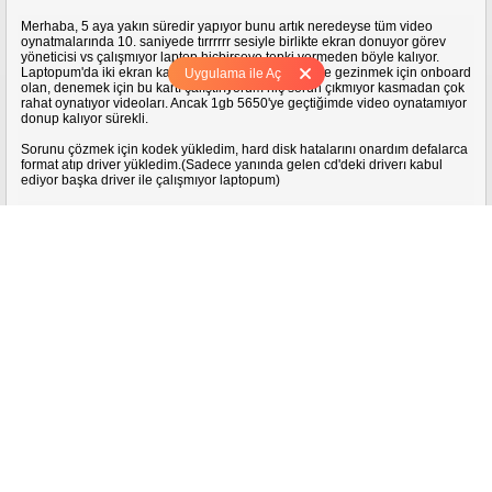
Merhaba, 5 aya yakın süredir yapıyor bunu artık neredeyse tüm video
oynatmalarında 10. saniyede tırrrrrr sesiyle birlikte ekran donuyor görev
yöneticisi vs çalışmıyor laptop hiçbirşeye tepki vermeden böyle kalıyor.
Laptopum'da iki ekran kartı var birisi 64mb internette gezinmek için onboard
Uygulama ile Aç
olan, denemek için bu kartı çalıştırıyorum hiç sorun çıkmıyor kasmadan çok
rahat oynatıyor videoları. Ancak 1gb 5650'ye geçtiğimde video oynatamıyor
donup kalıyor sürekli.
Sorunu çözmek için kodek yükledim, hard disk hatalarını onardım defalarca
format atıp driver yükledim.(Sadece yanında gelen cd'deki driverı kabul
ediyor başka driver ile çalışmıyor laptopum)
Sorun km player ve bs player'de oldu başka oynatıcıda denemedim. .flv
.mkv uzantılarını kullanıyorum. .flv oynattıklarım 200-300mb oluyor onboard
64lük kart 2gb .mkv oynatırken kasmıyor problem çıkartmıyor ama 1gb'lik
5650 300mblik .flv bile oynatamıyor takılma yapıyor.
Bunun nedeni nedir nasıl çözerim teşekkürler.
8 Yanıt
0
12 yıl
Glitz
Konu Dışı
altına konu açtı.
Fitness Salonuna Protein Tozu Almaya Gittim
[Dayak yedim]