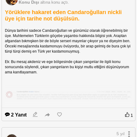
Konu Dışı
altına konu açtı.
Yörüklere hakaret eden Candaroğulları nickli
üye için tarihe not düşülsün.
Dünya tarihini sadece Candaroğulları ve günümüz olarak öğrenebilmiş bir 
üye. Muhtemelen Türklerin göçebe yaşantısı hakkında bilgisi yok. Araptan 
afgandan bıkmışken bir de böyle serseri mayınlar çıkıyor ya ne diyeyim ben. 
Önceki mesajlarında kastamonuyu övüyordu, bir arap gelmiş de bura çok iyi 
türqi türqi demiş en Türk yer kastamonuymuş.
Ek: Bu mesaj akdeniz ve ege bölgesinde çıkan yangınlar ile ilgili konu 
sonucunda söylendi, çıkan yangınların bu kişiyi mutlu ettiğini düşünüyorum 
ama kanıtlayamam.
2 Yanıt
1
5 yıl