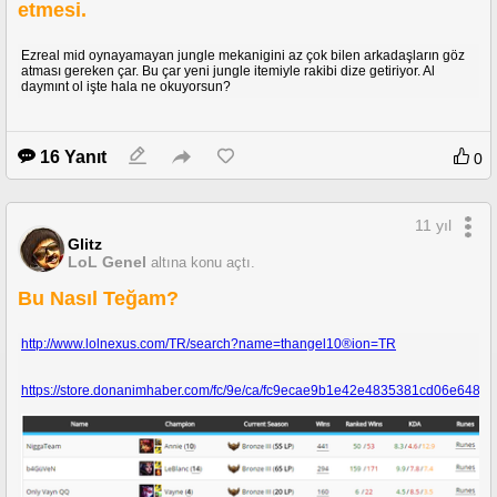
etmesi.
Ezreal mid oynayamayan jungle mekanigini az çok bilen arkadaşların göz
atması gereken çar. Bu çar yeni jungle itemiyle rakibi dize getiriyor. Al
daymınt ol işte hala ne okuyorsun?
16 Yanıt
0
11 yıl
Glitz
LoL Genel
altına konu açtı.
Bu Nasıl Teğam?
http://www.lolnexus.com/TR/search?name=thangel10®ion=TR
https://store.donanimhaber.com/fc/9e/ca/fc9ecae9b1e42e4835381cd06e6483