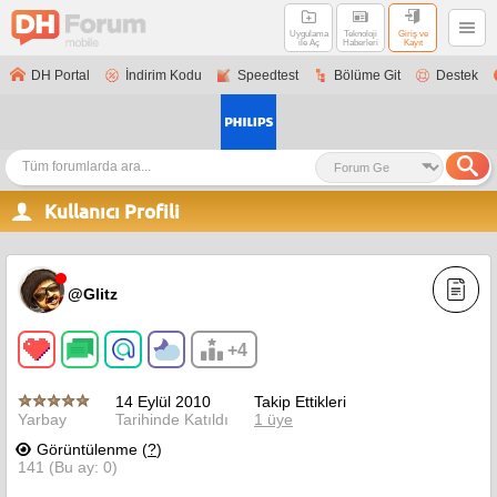
Uygulama
Teknoloji
Giriş ve
ile Aç
Haberleri
Kayıt
DH Portal
İndirim Kodu
Speedtest
Bölüme Git
Destek
Kullanıcı Profili
@Glitz
+4
14 Eylül 2010
Takip Ettikleri
Yarbay
Tarihinde Katıldı
1 üye
Görüntülenme (
?
)
141 (Bu ay: 0)