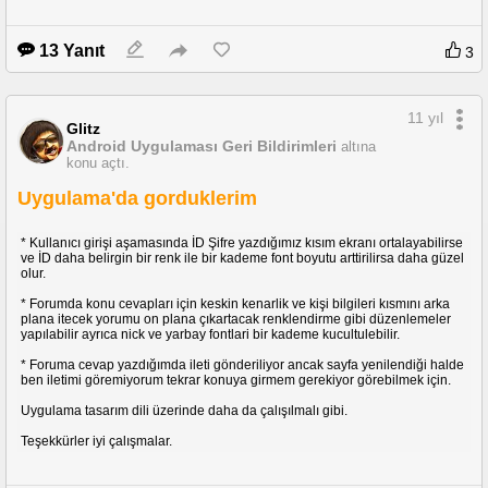
ASELSAN KAPILARINI HALKIMIZA AÇIYOR
13 Yanıt
3
11 yıl
Glitz
Android Uygulaması Geri Bildirimleri
altına
konu açtı.
Uygulama'da gorduklerim
* Kullanıcı girişi aşamasında İD Şifre yazdığımız kısım ekranı ortalayabilirse
ve İD daha belirgin bir renk ile bir kademe font boyutu arttirilirsa daha güzel
olur.
* Forumda konu cevapları için keskin kenarlik ve kişi bilgileri kısmını arka
plana itecek yorumu on plana çıkartacak renklendirme gibi düzenlemeler
yapılabilir ayrıca nick ve yarbay fontlari bir kademe kucultulebilir.
* Foruma cevap yazdığımda ileti gönderiliyor ancak sayfa yenilendiği halde
ben iletimi göremiyorum tekrar konuya girmem gerekiyor görebilmek için.
Uygulama tasarım dili üzerinde daha da çalışılmalı gibi.
Teşekkürler iyi çalışmalar.