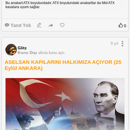
Bu anakart ATX boyutundadır. ATX boyutundaki anakartlar da Mid ATX
kasalara uyum sağlar.
Yanıt Yok
0
9 yıl
Glitz
Konu Dışı
altına konu açtı.
ASELSAN KAPILARINI HALKIMIZA AÇIYOR (25
Eylül ANKARA)