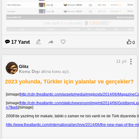
17 Yanıt
0
11 yıl
Glitz
Konu Dışı
altına konu açtı.
2023 yolunda, Türkler için yalanlar ve gerçekler?
Sonuç: ACE + 5 surrender ile kazandık oyunu
[simage]
http://cdn.theatlantic.com/assets/media/img/posts/2014/06/Magazine
https://forum.donanimhaber.com/images/upfiles/981497/86b49a9f-c468-4cca-
ef60699e460e.PNG
[simage]
http://cdn.theatlantic.com/static/newsroom/img/mt/2014/06/GoldbergL
n7fkw6
[/simage]
2008'de yazılmış bir makale, tabiki o zaman ne isis vardi ne de Türk diyarında ö
http://www.theatlantic.com/international/archive/2014/06/the-new-map-of-the-m