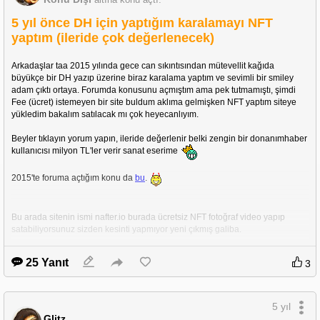
5 yıl önce DH için yaptığım karalamayı NFT
yaptım (ileride çok değerlenecek)
   Gelecek ay bir kampanya daha bekliyor ve C1'e ulaşmasını temenni 
ediyoruz.
Arkadaşlar taa 2015 yılında gece can sıkıntısından mütevellit kağıda 
büyükçe bir DH yazıp üzerine biraz karalama yaptım ve sevimli bir smiley 
adam çıktı ortaya. Forumda konusunu açmıştım ama pek tutmamıştı, şimdi 
Fee (ücret) istemeyen bir site buldum aklıma gelmişken NFT yaptım siteye 
yükledim bakalım satılacak mı çok heyecanlıyım.
Beyler tıklayın yorum yapın, ileride değerlenir belki zengin bir donanımhaber 
kullanıcısı milyon TL'ler verir sanat eserime 
   Daha hayırlı bir iş olamazdı :)
2015'te foruma açtığım konu da 
bu
. 
Bu arada sitenin ismi nafter.io burada ücretsiz NFT fotoğraf video yapıp 
satabiliyorsunuz sizden kesinti yapmıyor yeni çıkmış galiba.
25 Yanıt
3
  Oha.
5 yıl
Glitz