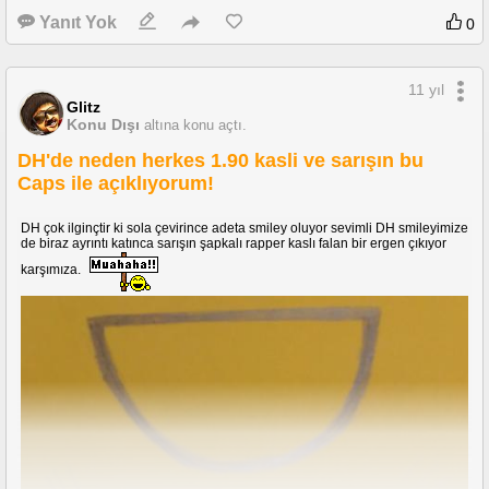
Yanıt Yok
0
11 yıl
Glitz
Konu Dışı
altına konu açtı.
DH'de neden herkes 1.90 kasli ve sarışın bu
Caps ile açıklıyorum!
DH çok ilginçtir ki sola çevirince adeta smiley oluyor sevimli DH smileyimize
de biraz ayrıntı katınca sarışın şapkalı rapper kaslı falan bir ergen çıkıyor
karşımıza.