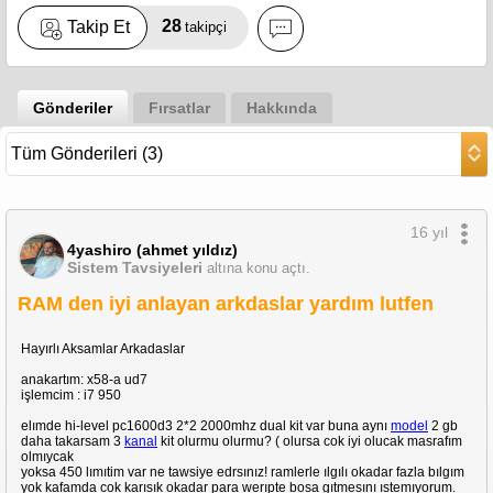
28
Takip Et
takipçi
Gönderiler
Fırsatlar
Hakkında
16 yıl
4yashiro (ahmet yıldız)
Sistem Tavsiyeleri
altına konu açtı.
RAM den iyi anlayan arkdaslar yardım lutfen
Hayırlı Aksamlar Arkadaslar
anakartım: x58-a ud7
işlemcim : i7 950
elımde hi-level pc1600d3 2*2 2000mhz dual kit var buna aynı
model
2 gb
daha takarsam 3
kanal
kit olurmu olurmu? ( olursa cok iyi olucak masrafım
olmıycak
yoksa 450 lımıtim var ne tawsiye edrsınız! ramlerle ılgılı okadar fazla bılgım
yok kafamda cok karısık okadar para werıpte bosa gıtmesını ıstemıyorum.