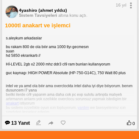
16 yıl
4yashiro (ahmet yıldız)
Sistem Tavsiyeleri
altına konu açtı.
1000tl anakart ve işlemci
s.aleykum arkadaslar
bu rakam 800 de ola bılır ama 1000 tlyı gecmesın
suan
hd 5850 ekrankartı //
Hİ-LEVEL 2gb x2 2000 mhz ddr3 cl9 ram bunları kullanıyorum
guc kaynagı :HIGH POWER Absolute (HP-750-G14C), 750 Watt 80 plus
intel ve ya amd ola bılır ama overclockta intel daha iyi diye bılıyorum. benım
dusuncem i7 yana
beilki ilerde crfr yaparım ama daha cok pc exp sulotu artırıpta malıyetı
artırmanın anlamı yok ozellıkle overclocu sorunsuz yapmak istedigim bir
anakart
istiyorum
bu sıstemı ozzellıkle oyun ıcın topluyorum.
yardım
we tawsıyelerınız ıcın
sımdıden tessekur ederim
13 Yanıt
0