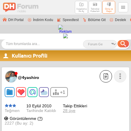
Uygulama
Teknoloji
Giriş ve
ile Aç
Haberleri
Kayıt
DH Portal
İndirim Kodu
Speedtest
Bölüme Git
Destek
Kullanıcı Profili
@4yashiro
+1
10 Eylül 2010
Takip Ettikleri
Teğmen
Tarihinde Katıldı
28 üye
Görüntülenme (
?
)
2227 (Bu ay: 2)