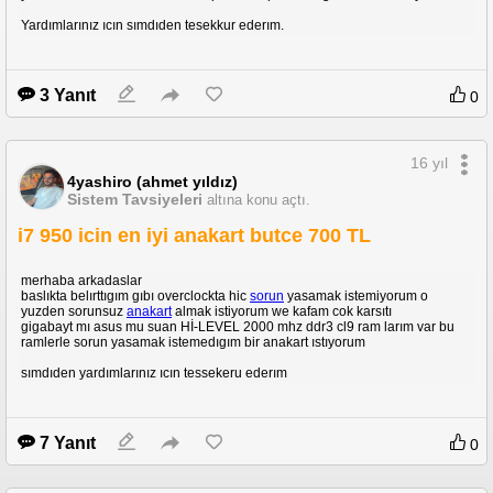
Yardımlarınız ıcın sımdıden tesekkur ederım.
3 Yanıt
0
16 yıl
4yashiro (ahmet yıldız)
Sistem Tavsiyeleri
altına konu açtı.
i7 950 icin en iyi anakart butce 700 TL
merhaba arkadaslar
baslıkta belırttıgım gıbı overclockta hic
sorun
yasamak istemiyorum o
yuzden sorunsuz
anakart
almak istiyorum we kafam cok karsıtı
gigabayt mı asus mu suan Hİ-LEVEL 2000 mhz ddr3 cl9 ram larım var bu
ramlerle sorun yasamak istemedıgım bir anakart ıstıyorum
sımdıden yardımlarınız ıcın tessekeru ederım
7 Yanıt
0