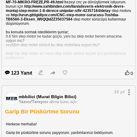
MF-70-MIKRO-FREZE,PR-49.html
frezeyi cnc ye dönüştürmek istiyorum.
bunun için
http://www.sahibinden.com/ilan/alisveris-elektronik-devre-
montaj-step-motor-1-8-derece-unipolar-sifir-42357164/detay
step motoru
ve
http://urun.gittigidiyor.com/CNC-step-motor-surucusu-Toshiba-
TB6560-3-Eksen_W0QQidZZ35037584
step motor sürücüyü kullanmayı
düşünüyorum.
bu konuda sormak istediklerim şunlar;
0.6 Nm step motor ne kadar güçlü, yani bu step motor benim amacıma
uygun mu?
seçtiğim step motor sürücü bu step motorlara uygun mu?
değil ise step motor ve / veya step motor sürücü seçimi için yardımlarınızı
bekliyorum.
şimdiden herkese teşekkürler!
123 Yanıt
0
16 yıl
mbbilici (Murat Bilgin Bilici)
Yazıcı/Tarayıcı
altına konu açtı.
Garip Bir Püskürtme Sorunu
Herkese merhaba!
Garip bir püskürtme sorunu yaşıyorum. yardımlarınızı bekliyorum.