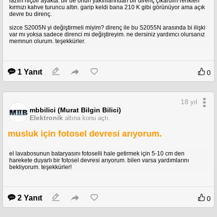
lazım hiçbir ayakta. bir de onun yakınlarından bir direnç çıkardım renkleri
kırmızı kahve turuncu altın. garip keldi bana 210 K gibi görünüyor ama açık
devre bu direnç.
sizce S2005N yi değiştirmeli miyim? direnç ile bu S2055N arasında bi ilişki
var mı yoksa sadece direnci mi değiştireyim. ne dersiniz yardımcı olursanız
memnun olurum. teşekkürler.
1 Yanıt
0
18 yıl
mbbilici (Murat Bilgin Bilici)
Elektronik
altına konu açtı.
musluk için fotosel devresi arıyorum.
el lavabosunun bataryasını fotoselli hale getirmek için 5-10 cm den
harekete duyarlı bir fotosel devresi arıyorum. bilen varsa yardımlarını
bekliyorum. teşekkürler!
2 Yanıt
0