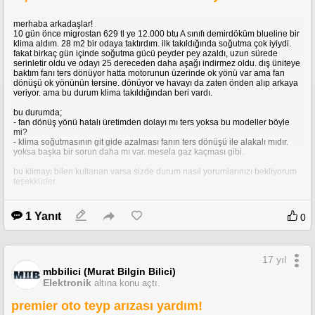
merhaba arkadaşlar!
10 gün önce migrostan 629 tl ye 12.000 btu A sınıfı demirdöküm blueline bir
klima aldım. 28 m2 bir odaya taktırdım. ilk takıldığında soğutma çok iyiydi.
fakat birkaç gün içinde soğutma gücü peyder pey azaldı, uzun sürede
serinletir oldu ve odayı 25 dereceden daha aşağı indirmez oldu. dış üniteye
baktım fanı ters dönüyor hatta motorunun üzerinde ok yönü var ama fan
dönüşü ok yönünün tersine. dönüyor ve havayı da zaten önden alıp arkaya
veriyor. ama bu durum klima takıldığından beri vardı.
bu durumda;
- fan dönüş yönü hatalı üretimden dolayı mı ters yoksa bu modeller böyle
mi?
- klima soğutmasının git gide azalması fanın ters dönüşü ile alakalı mıdır.
yoksa başka bir sorun daha mı var. mesela gaz kaçması gibi.
bu klimayı bilen kullanan varsa sizde durum nasıl yorumlarınızı bekliyorum
teşekkürler.
1 Yanıt
0
17 yıl
mbbilici (Murat Bilgin Bilici)
Elektronik
altına konu açtı.
premier oto teyp arızası yardım!