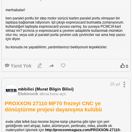
merhabalar!
ben paralel portlu bir step motor sürücü kartını paralel portu olmayan bir
laptopa bağlamak istiyorum. lpt çıkışlı expresscard bulmakta zorlanıyorum.
kullandığım laptopta expresscard yuvası varmış. bu yuvaya PCMCIA kart
olmaz mı? pcmcia yı expresscard a çeviren adaptörle kullanmak mümkün
olur mu. veya usb yi paralel porta çeviren usb çeviriciler var ama hep yazıcı
için diyor.
bu konuda ne yapabilirim, yardımlarınızı bekliyorum teşekkürler.
Yanıt Yok
0
15 yıl
mbbilici (Murat Bilgin Bilici)
Elektronik
altına konu açtı.
PROXXON 27110 MF70 frezeyi CNC ye
dönüştürme projesi dayanışma kulübü
evde ufak tefek bazı kesme biçme kalıp çıkarma gibi işler için yeri
geldiğinde sert ahşap, bakır, alüminyum, pertinaks, mika, plastik vb.
materyalleri işlemek için
http://proxxonmagaza.com/PROXXON-27110-