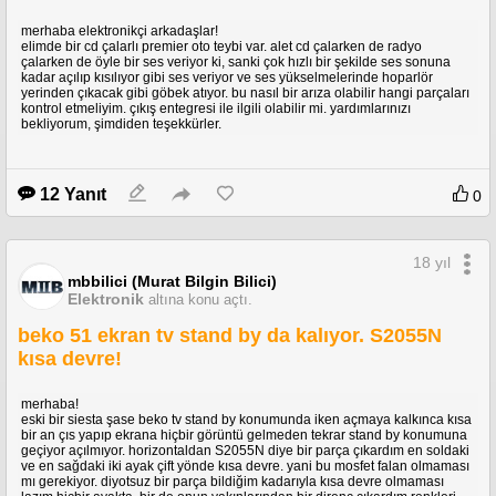
merhaba elektronikçi arkadaşlar!
elimde bir cd çalarlı premier oto teybi var. alet cd çalarken de radyo
çalarken de öyle bir ses veriyor ki, sanki çok hızlı bir şekilde ses sonuna
kadar açılıp kısılıyor gibi ses veriyor ve ses yükselmelerinde hoparlör
yerinden çıkacak gibi göbek atıyor. bu nasıl bir arıza olabilir hangi parçaları
kontrol etmeliyim. çıkış entegresi ile ilgili olabilir mi. yardımlarınızı
bekliyorum, şimdiden teşekkürler.
12 Yanıt
0
18 yıl
mbbilici (Murat Bilgin Bilici)
Elektronik
altına konu açtı.
beko 51 ekran tv stand by da kalıyor. S2055N
kısa devre!
merhaba!
eski bir siesta şase beko tv stand by konumunda iken açmaya kalkınca kısa
bir an çıs yapıp ekrana hiçbir görüntü gelmeden tekrar stand by konumuna
geçiyor açılmıyor. horizontaldan S2055N diye bir parça çıkardım en soldaki
ve en sağdaki iki ayak çift yönde kısa devre. yani bu mosfet falan olmaması
mı gerekiyor. diyotsuz bir parça bildiğim kadarıyla kısa devre olmaması