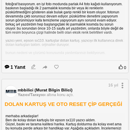
fotoğraf basıyorum. en iyi foto modunda parlak A4 foto kağıdı kullanıyorum.
baskının başladığı ilk 2 parmaklık kısımda bir veya iki renklerin
püskürtmediğini gösteren alak bulak garip renkli bir kısım oluyor. fotonun
devamında çıktı sorunsuz devam ediyor. püskürtme denetimi yapıyorum
sorun görünmüyor kafa temizleme yapıyorum aynı sorund evam ediyor.
birkaç a4 yazdırdım hep başlangıçtaki iki parmaklık kısımda bu sorun
oluyor. bu sorundan önce 10-15 sayfa a4 yazdırdım, onlarda böyle değil de
tüm resim boyunca çizgi halinde belli olan eksik renk belirtileri vardı.
yazıcı yeni, epson sx110. kartuşlar dolan kartuş. yazıcıyı ilk kullanınca direk
dolan kartuşları taktım. orjinaller duruyor.
bunun nedeni ve çözümü konusunda yardımlarınızı bekliyorum.
1 Yanıt
0
16 yıl
mbbilici (Murat Bilgin Bilici)
Yazıcı/Tarayıcı
altına konu açtı.
DOLAN KARTUŞ VE OTO RESET ÇİP GERÇEĞİ
merhaba arkadaşlar!
Ben de kolay dolan kartuşlu bir epson sx110 yazıcı aldım.
Güzel, baskı ve tarama kalitesi harika. Kartuş doldurma da kolay evet ama
bu konuda perde arkası bir handikap var. Aşağıda açıkladım. İncelemenizi