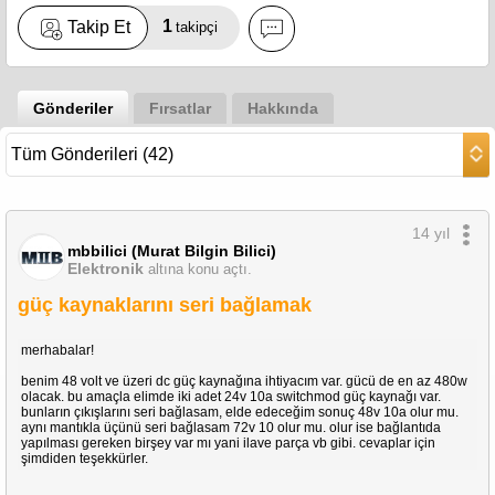
1
Takip Et
takipçi
Gönderiler
Fırsatlar
Hakkında
14 yıl
mbbilici (Murat Bilgin Bilici)
Elektronik
altına konu açtı.
güç kaynaklarını seri bağlamak
merhabalar!
benim 48 volt ve üzeri dc güç kaynağına ihtiyacım var. gücü de en az 480w
olacak. bu amaçla elimde iki adet 24v 10a switchmod güç kaynağı var.
bunların çıkışlarını seri bağlasam, elde edeceğim sonuç 48v 10a olur mu.
aynı mantıkla üçünü seri bağlasam 72v 10 olur mu. olur ise bağlantıda
yapılması gereken birşey var mı yani ilave parça vb gibi. cevaplar için
şimdiden teşekkürler.