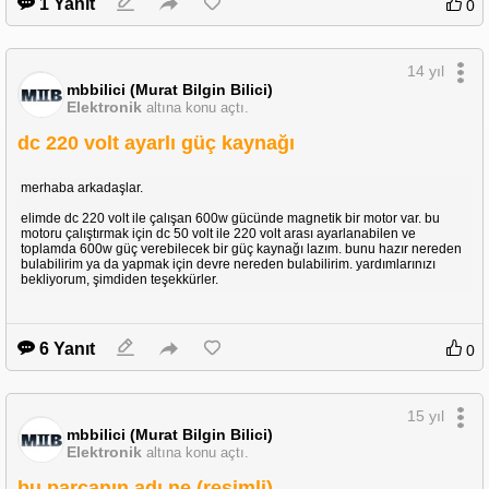
1 Yanıt
0
14 yıl
mbbilici (Murat Bilgin Bilici)
Elektronik
altına konu açtı.
dc 220 volt ayarlı güç kaynağı
merhaba arkadaşlar.
elimde dc 220 volt ile çalışan 600w gücünde magnetik bir motor var. bu
motoru çalıştırmak için dc 50 volt ile 220 volt arası ayarlanabilen ve
toplamda 600w güç verebilecek bir güç kaynağı lazım. bunu hazır nereden
bulabilirim ya da yapmak için devre nereden bulabilirim. yardımlarınızı
bekliyorum, şimdiden teşekkürler.
6 Yanıt
0
15 yıl
mbbilici (Murat Bilgin Bilici)
Elektronik
altına konu açtı.
bu parçanın adı ne (resimli)