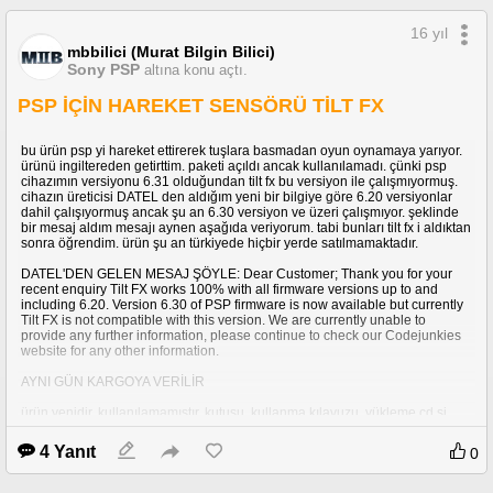
16 yıl
mbbilici (Murat Bilgin Bilici)
Sony PSP
altına konu açtı.
PSP İÇİN HAREKET SENSÖRÜ TİLT FX
bu ürün psp yi hareket ettirerek tuşlara basmadan oyun oynamaya yarıyor.
ürünü ingiltereden getirttim. paketi açıldı ancak kullanılamadı. çünki psp
cihazımın versiyonu 6.31 olduğundan tilt fx bu versiyon ile çalışmıyormuş.
cihazın üreticisi DATEL den aldığım yeni bir bilgiye göre 6.20 versiyonlar
dahil çalışıyormuş ancak şu an 6.30 versiyon ve üzeri çalışmıyor. şeklinde
bir mesaj aldım mesajı aynen aşağıda veriyorum. tabi bunları tilt fx i aldıktan
sonra öğrendim. ürün şu an türkiyede hiçbir yerde satılmamaktadır.
DATEL'DEN GELEN MESAJ ŞÖYLE: Dear Customer; Thank you for your
recent enquiry Tilt FX works 100% with all firmware versions up to and
including 6.20. Version 6.30 of PSP firmware is now available but currently
Tilt FX is not compatible with this version. We are currently unable to
provide any further information, please continue to check our Codejunkies
website for any other information.
AYNI GÜN KARGOYA VERİLİR
ürün yenidir, kullanılamamıştır. kutusu, kullanma kılavuzu, yükleme cd si,
lisans anahtarı vardır. hiçbir sorunu yoktur. yukarıda anlattığım versiyon
nedeniyle kullanamadığımdan dolayı satıyorum.
4 Yanıt
0
gittigidiyor ilan no: 29613096
sahibinden ilan no: 29439362