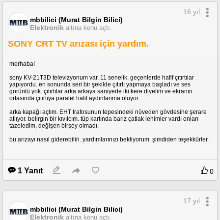
16 yıl
mbbilici (Murat Bilgin Bilici)
Elektronik
altına konu açtı.
SONY CRT TV arızası için yardım.
merhaba!
sony KV-21T3D televizyonum var. 11 senelik. geçenlerde hafif çıtırtılar
yapıyordu. en sonunda seri bir şekilde çıtırtı yapmaya başladı ve ses
görüntü yok. çıtırtılar arka arkaya saniyede iki kere diyelim ve ekranın
ortasında çıtırtıya paralel hafif aydınlanma oluyor.
arka kapağı açtım. EHT trafosunun tepesindeki nüveden gövdesine şerare
atlıyor. belirgin bir kıvılcım. tüp kartında bariz çatlak lehimler vardı onları
tazeledim, değişen birşey olmadı.
bu arızayı nasıl giderebiliri. yardımlarınızı bekliyorum. şimdiden teşekkürler.
1 Yanıt
0
17 yıl
mbbilici (Murat Bilgin Bilici)
Elektronik
altına konu açtı.