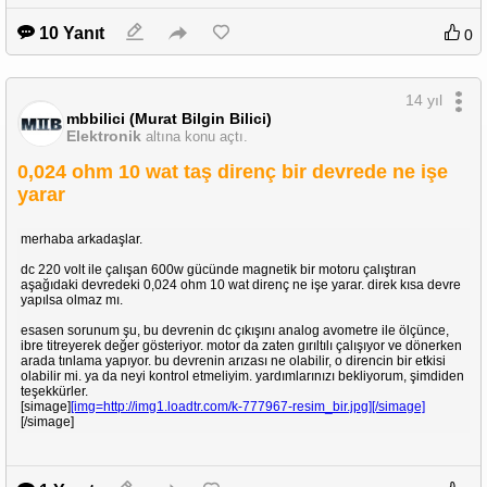
10 Yanıt
0
14 yıl
mbbilici (Murat Bilgin Bilici)
Elektronik
altına konu açtı.
0,024 ohm 10 wat taş direnç bir devrede ne işe
yarar
merhaba arkadaşlar.
dc 220 volt ile çalışan 600w gücünde magnetik bir motoru çalıştıran
aşağıdaki devredeki 0,024 ohm 10 wat direnç ne işe yarar. direk kısa devre
yapılsa olmaz mı.
esasen sorunum şu, bu devrenin dc çıkışını analog avometre ile ölçünce,
ibre titreyerek değer gösteriyor. motor da zaten gırıltılı çalışıyor ve dönerken
arada tınlama yapıyor. bu devrenin arızası ne olabilir, o direncin bir etkisi
olabilir mi. ya da neyi kontrol etmeliyim. yardımlarınızı bekliyorum, şimdiden
teşekkürler.
[simage]
[img=http://img1.loadtr.com/k-777967-resim_bir.jpg][/simage]
[/simage]