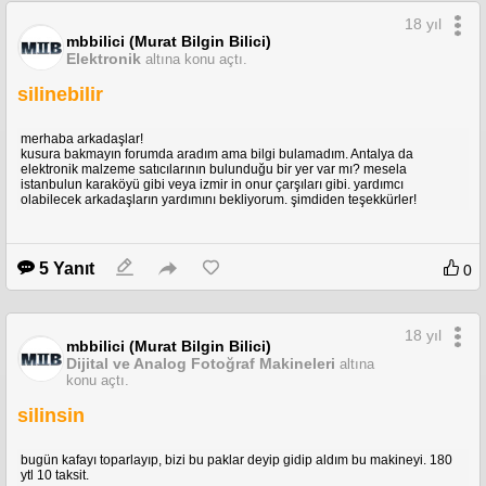
18 yıl
mbbilici (Murat Bilgin Bilici)
Elektronik
altına konu açtı.
silinebilir
merhaba arkadaşlar!
kusura bakmayın forumda aradım ama bilgi bulamadım. Antalya da
elektronik malzeme satıcılarının bulunduğu bir yer var mı? mesela
istanbulun karaköyü gibi veya izmir in onur çarşıları gibi. yardımcı
olabilecek arkadaşların yardımını bekliyorum. şimdiden teşekkürler!
5 Yanıt
0
18 yıl
mbbilici (Murat Bilgin Bilici)
Dijital ve Analog Fotoğraf Makineleri
altına
konu açtı.
silinsin
bugün kafayı toparlayıp, bizi bu paklar deyip gidip aldım bu makineyi. 180
ytl 10 taksit.