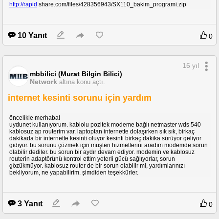
http://rapid
share.com/files/428356943/SX110_bakim_programi.zip
10 Yanıt
0
16 yıl
mbbilici (Murat Bilgin Bilici)
Network
altına konu açtı.
internet kesinti sorunu için yardım
öncelikle merhaba!
uydunet kullanıyorum. kablolu pozitek modeme bağlı netmaster wds 540
kablosuz ap routerim var. laptoptan internette dolaşırken sık sık, birkaç
dakikada bir internette kesinti oluyor kesinti birkaç dakika sürüyor geliyor
gidiyor. bu sorunu çözmek için müşteri hizmetlerini aradım modemde sorun
olabilir dediler. bu sorun bir aydır devam ediyor. modemin ve kablosuz
routerin adaptörünü kontrol ettim yeterli gücü sağlıyorlar, sorun
gözükmüyor. kablosuz router de bir sorun olabilir mi, yardımlarınızı
bekliyorum, ne yapabilirim. şimdiden teşekkürler.
3 Yanıt
0