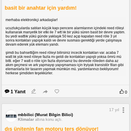
basit bir anahtar için yardım!
merhaba elektronikçi arkadaşlar!
ucuzlukçularda satılan küçük kapı pencere alarmlarının içindeki reed röleyi
kullanarak manyetik bir etki ile 7 wtt lık bir yükü süren basit bir devre yaptım.
bu yedi wattlık yükü günde yaklaşık 50 kez açıp kapatan reed röle 3 yıl
sonra kontakları yapışık kaldı ve devre susması gerektiği yerde çalışmaya
devam ederek yük elemanı yandı.
şimdi bu bahsettiğim reed röleyi bilirsiniz incecik kontakları var. acaba 7
watt lık yük reed röleye fazla mı geldi de kontakları yapıştı yoksa ömrü mü
bitti. eğer 7 watt o röle için fazla diyorsanız bu devrede röleden daha az
akım geçmesi ve ark yapmayıp yapışmaması için tryiyak transistör filan gibi
elemanlarla bir tasarım yapmak mümkün mü. yardımlarınızı bekliyorum!
herkese şimdiden teşekkürler.
1 Yanıt
0
17 yıl
mbbilici (Murat Bilgin Bilici)
Klimalar
altına konu açtı.
dış ünitenin fan motoru ters dönüyor!