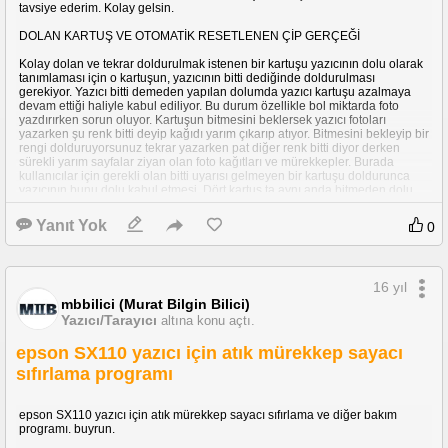
tavsiye ederim. Kolay gelsin.
DOLAN KARTUŞ VE OTOMATİK RESETLENEN ÇİP GERÇEĞİ
Kolay dolan ve tekrar doldurulmak istenen bir kartuşu yazıcının dolu olarak
tanımlaması için o kartuşun, yazıcının bitti dediğinde doldurulması
gerekiyor. Yazıcı bitti demeden yapılan dolumda yazıcı kartuşu azalmaya
devam ettiği haliyle kabul ediliyor. Bu durum özellikle bol miktarda foto
yazdırırken sorun oluyor. Kartuşun bitmesini beklersek yazıcı fotoları
yazarken şu renk bitti deyip kağıdı yarım çıkarıp atıyor. Bitmesini bekleyip bir
rengi dolduruyorsunuz tekrar yazarken pat diğer renk bitti diyor derken
sürekli yarım sayfalar ziyan olan foto kağıtları ve mürekkepler. Burada
kullanıcılar için gerekli olan bitti uyarısı gelmeyen bir kartuşu doldurunca
yazıcının bunu dolu kabul etmesi. Dört kartuş ta aynı anda bitmeden dolu
görünebilmeli. Veya en azından yazıcı kartuş bitme uyarısını fotoyu
yazarken değil yazdırma teşebbüsünde bitti değiştirin demesi gerekir.
Yanıt Yok
0
Sadece siyah metin baskısı alanlar için bu sorun önemli görünmüyor ama
bol miktarda foto yazdırıp ard arda renkli kartuşları doldurması gereken
kullanıcılar için önemli bi sorun bu. Bu tip yazıcı ve kartuşları tercih ederken
16 yıl
bu durumu göz önüne alınız.
mbbilici (Murat Bilgin Bilici)
ayrıca bir de atık mürekkep sayacının dolması meselesi varmış. bu sayaç
Yazıcı/Tarayıcı
altına konu açtı.
dolunca yazıcı bakım gerekiyor uyarısı verip yazdırma yapmıyormuş. onun
çözümünü bari buldum aşağıdaki programla yapılabiliyor resetleme. ama
epson SX110 yazıcı için atık mürekkep sayacı
bir de atık mürekkep süngeri veya tankını da değiştirmeniz veya
sıfırlama programı
boşaltmanız gerekiyormuş.
http://rapid
share.com/files/428356943/SX110_bakim_programi.zip
epson SX110 yazıcı için atık mürekkep sayacı sıfırlama ve diğer bakım
programı. buyrun.