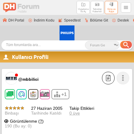
Uygulama
Teknoloji
Giriş ve
ile Aç
Haberleri
Kayıt
DH Portal
İndirim Kodu
Speedtest
Bölüme Git
Destek
Kullanıcı Profili
@mbbilici
+1
27 Haziran 2005
Takip Ettikleri
Binbaşı
Tarihinde Katıldı
0 üye
Görüntülenme (
?
)
190 (Bu ay: 0)