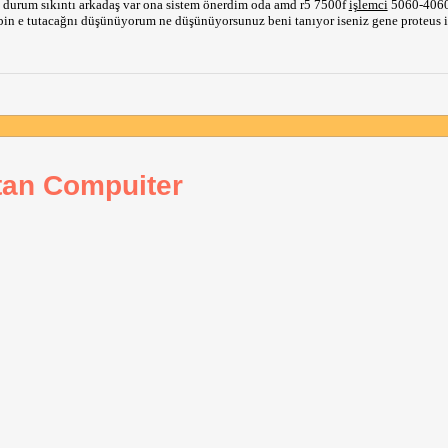
i durum sıkıntı arkadaş var ona sistem önerdim oda amd r5 7500f
işlemci
5060-406
n e tutacağnı düşünüyorum ne düşünüyorsunuz beni tanıyor iseniz gene proteus is
tan Compuiter