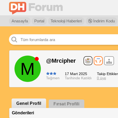
Anasayfa
Portal
Teknoloji Haberleri
İndirim Kodu
@Mrcipher
M
17 Mart 2025
Takip Ettikler
Teğmen
Tarihinde Katıldı
0 üye
Genel Profil
Fırsat Profili
Gönderileri