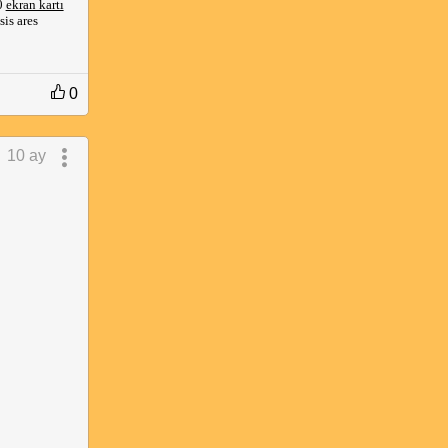
0
ekran kartı
is ares
0
10 ay