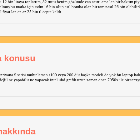
tı 12 bin liraya toplattım, 82 tuttu benim gözümde can acıttı ama lan bir baktım pi
lmuş bu marka için ssdm 16 bin olup asıl bomba olan bir ram nasıl 26 bin olabilir
iyat lan en az 25 bin tl cepte kaldı
a konusu
nrivana S serisi muhtelemen s100 veya 200 dür başka modeli de yok bu laptop ha
il ne yapabilir ne yapacak intel uhd grafik uzun zaman önce 7950x ile bir tartış
 hakkında