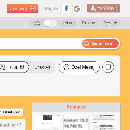
Yeni Kayıt
Üye Girişi
Bağlan
Koyu
İletişim
Reklam
Destek
Tema
Şimdi Ara
Takip Et
1
takipçi
Özel Mesaj
Resimler
Fırsat Ekle
antılar
(0)