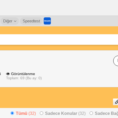
Diğer
Speedtest
i
Görüntülenme
Toplam: 69 (Bu ay: 0)
Tümü
(32)
Sadece Konular
(32)
Sadece Bağl