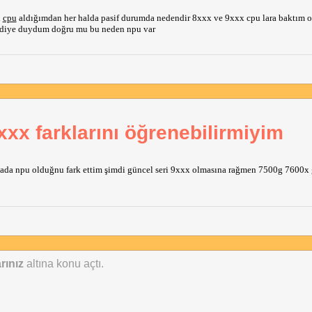
i
cpu
aldığımdan her halda pasif durumda nedendir 8xxx ve 9xxx cpu lara baktım 
k diye duydum doğru mu bu neden npu var
xx farklarını öğrenebilirmiyim
ada npu olduğnu fark ettim şimdi güncel seri 9xxx olmasına rağmen 7500g 7600x 
rınız
altına konu açtı.