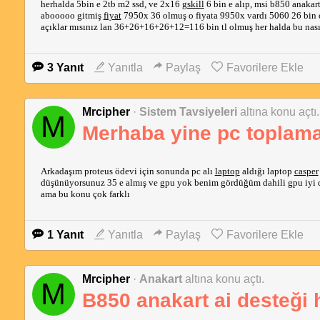
herhalda 5bin e 2tb m2 ssd, ve 2x16
gskill
6 bin e alıp, msi b850 anakar
abooooo gitmiş
fiyat
7950x 36 olmuş o fiyata 9950x vardı 5060 26 bin o
açıklar mısınız lan 36+26+16+26+12=116 bin tl olmuş her halda bu nasıl f
3 Yanıt
Yanıtla
Paylaş
Favorilere Ekle
Mrcipher
·
Sistem Tavsiyeleri
altına konu açtı.
M
Merhaba yine pc toplam
Arkadaşım proteus ödevi için sonunda pc alı
laptop
aldığı laptop
casper
düşünüyorsunuz 35 e almış ve gpu yok benim gördüğüm dahili gpu iyi değ
ama bu konu çok farklı
1 Yanıt
Yanıtla
Paylaş
Favorilere Ekle
Mrcipher
·
Anakart
altına konu açtı.
M
B850 anakart ai desteği