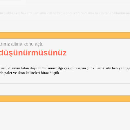
e akla ağır hakaret tartışma kin nefret içerir uyarı cezasına neyin tabi olduğnu öğ
ret var bu kadar katı bir yönetim anlayışınız olduğnu bilmiyordum af edersiniz 
rınız
altına konu açtı.
ı düşünürmüsünüz
 üstü dizaynı falan düşünürmüsünüz ilgi
çekici
tasarım çünkü artık site ben yeni 
a palet ve ikon kaliteleri biraz düşük