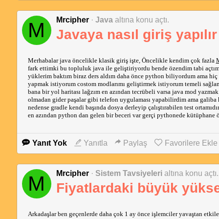
Mrcipher
·
Java
altına konu açtı.
M
Javaya nasıl giriş yapılır
Merhabalar java öncelikle klasik giriş işte, Öncelikle kendim çok fazla
M
fark ettimki bu topluluk java ile geliştiriyordu bende özendim tabi açt
yüklerim baktım biraz ders aldım daha önce python biliyordum ama hiç 
yapmak istiyorum costom modlarımı geliştirmek istiyorum temeli sağlam
bana bir yol haritası lağzım en azından tecrübeli varsa java mod yazmak
olmadan gider paşalar gibi telefon uygulaması yapabilirdim ama galiba 
nedense gradle kendi başında dosya derleyip çalıştırabilen test ortamıdı
en azından python dan gelen bir beceri var gerçi pythonede kütüphane 
Yanıt Yok
Yanıtla
Paylaş
Favorilere Ekle
Mrcipher
·
Sistem Tavsiyeleri
altına konu açtı.
M
Fiyatlardaki büyük yüksel
Arkadaşlar ben geçenlerde daha çok 1 ay önce işlemciler yavaştan etkil