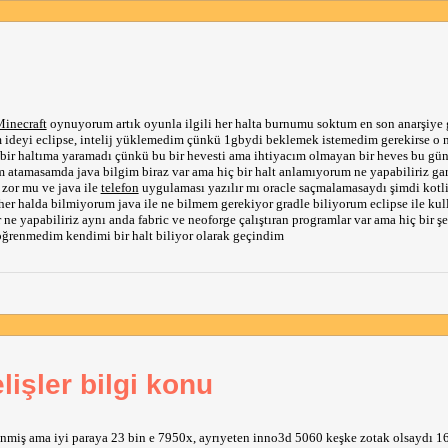
inecraft
oynuyorum artık oyunla ilgili her halta burnumu soktum en son anarşiye
ım ideyi eclipse, intelij yüklemedim çünkü 1gbydi beklemek istemedim gerekirse o 
bir haltıma yaramadı çünkü bu bir hevesti ama ihtiyacım olmayan bir heves bu gü
 atamasamda java bilgim biraz var ama hiç bir halt anlamıyorum ne yapabiliriz ga
 zor mu ve java ile
telefon
uygulaması yazılır mı oracle saçmalamasaydı şimdi kotl
her halda bilmiyorum java ile ne bilmem gerekiyor gradle biliyorum eclipse ile k
r ne yapabiliriz aynı anda fabric ve neoforge çalıştıran programlar var ama hiç bir 
öğrenmedim kendimi bir halt biliyor olarak geçindim
işler bilgi konu
enmiş ama iyi paraya 23 bin e 7950x, ayrıyeten inno3d 5060 keşke zotak olsaydı 16