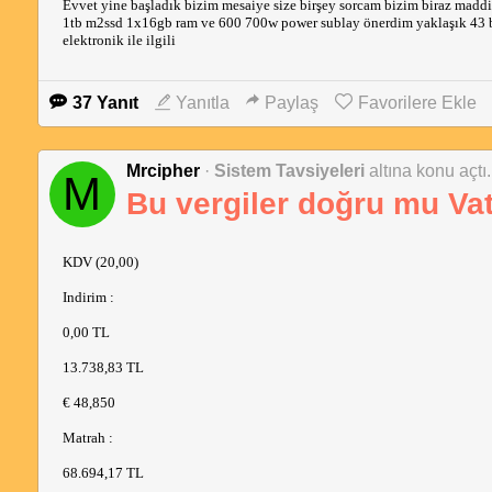
Evvet yine başladık bizim mesaiye size birşey sorcam bizim biraz madd
1tb m2ssd 1x16gb ram ve 600 700w power sublay önerdim yaklaşık 43 bi
elektronik ile ilgili
37 Yanıt
Yanıtla
Paylaş
Favorilere Ekle
Mrcipher
·
Sistem Tavsiyeleri
altına konu açtı.
M
Bu vergiler doğru mu Va
KDV (20,00)
Indirim :
0,00 TL
13.738,83 TL
€ 48,850
Matrah :
68.694,17 TL