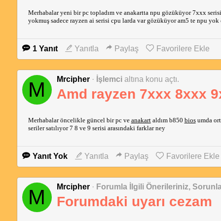
Merhabalar yeni bir pc topladım ve anakartta npu gözüküyor 7xxx seris
yokmuş sadece rayzen ai serisi cpu larda var gözüküyor am5 te npu yo
1 Yanıt
Yanıtla
Paylaş
Favorilere Ekle
Mrcipher
·
İşlemci
altına konu açtı.
M
Amd rayzen 7xxx 8xxx 9x
Merhabalar öncelikle güncel bir pc ve
anakart
aldım b850
bios
umda ort
seriler satılıyor 7 8 ve 9 serisi arasındaki farklar ney
Yanıt Yok
Yanıtla
Paylaş
Favorilere Ekle
Mrcipher
·
Forumla İlgili Önerileriniz, Sorunla
M
Forumdaki uyarı cezam