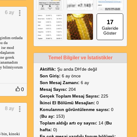
6 ay
17
Galeride
Göster
 girdim ordada
nu da
n ise mod
rdaşlarım
ine gerek
Temel Bilgiler ve İstatistikler
ullanamadım
şey bilmiyorum
Aktiflik:
Şu anda DH'de değil
Son Giriş:
6 ay önce
Son Mesaj Zamanı:
6 ay
0
Mesaj Sayısı:
204
Gerçek Toplam Mesaj Sayısı:
225
İkinci El Bölümü Mesajları:
0
8 ay
Konularının görüntülenme sayısı:
0
(
Bu ay:
153)
Toplam aldığı artı oy sayısı:
14 (
Bu
hafta:
0)
 bin, kinoki
En çok mesaj yazdığı forum bölümü: