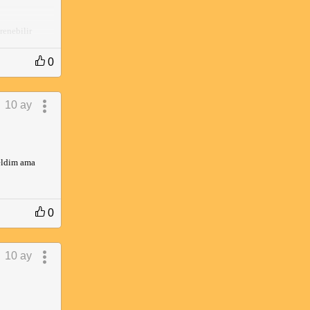
renebilir
ama ana bacı
0
10 ay
geldim ama
0
10 ay