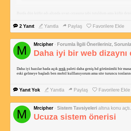
Burda dün küfür adı altında
uyarı
cezasına tabi tutuldum ama küfür deninc
miyim çünkü panelinizden bakacak olursanız gayet makul küfürümsü haka
birine karşı yada her hangi bir ağır hakaretim olmadı
2 Yanıt
Yanıtla
Paylaş
Favorilere Ekle
Mrcipher
·
Forumla İlgili Önerileriniz, Sorunla
M
Daha iyi bir web dizayn
Daha iyi hazılar hada açık
renk
paleti daha geniş hd görünümlü bir masa
eski gelmeye başladı ben mobil kulllanıyorum ama site turuncu tonlarınd
Yanıt Yok
Yanıtla
Paylaş
Favorilere Ekle
Mrcipher
·
Sistem Tavsiyeleri
altına konu açtı.
M
Ucuza sistem önerisi