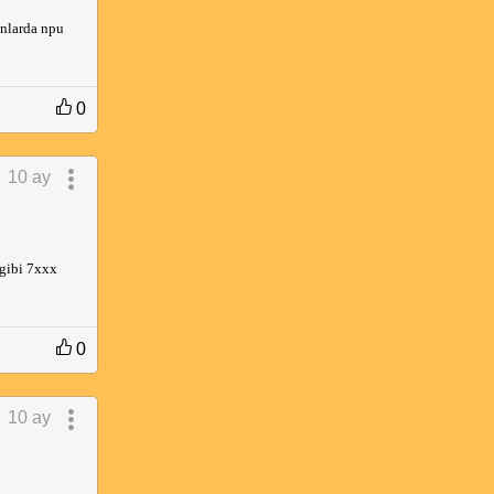
onlarda npu
0
10 ay
gibi 7xxx
0
10 ay