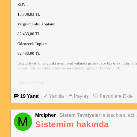
KDV :
13.738,83 TL
Vergiler Dahil Toplam:
82.433,00 TL
Odenecek Toplam:
82.433,00 TL
Doğru fiyatlar mı çünki aynı fiyat vatanda gözüküyor biz ufak indirim f
konusunda tecrübesi olan var mı vatan bilgisayardan toplattık
Ayrıca sistem şu
Tutar
19 Yanıt
Yanıtla
Paylaş
Favorilere Ekle
AMD
100-100000514WOF
Mrcipher
·
Sistem Tavsiyeleri
altına konu açtı.
M
AMD Ryzen™9 7950X Soket AM5 4.5GHz 64MB 170W 5nm İşlemci
Sistemim hakında
1