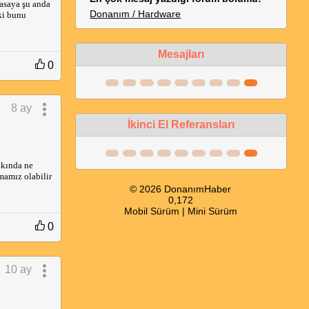
yasaya şu anda
Donanım / Hardware
ki bunu
Mesajları
0
8 ay
İkinci El Referansları
kkında ne
mamız olabilir
© 2026 DonanımHaber
0,172
Mobil Sürüm
|
Mini Sürüm
0
10 ay