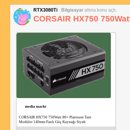
Kulaklık multi platform, fiyat bedava kaçıran üzülür.
RTX3080Ti
·
Bilgisayar
altına konu açtı.
CORSAIR HX750 750Watt 
media markt
CORSAIR HX750 750Watt 80+ Platinum Tam 
Modüler 140mm Fanlı Güç Kaynağı Siyah