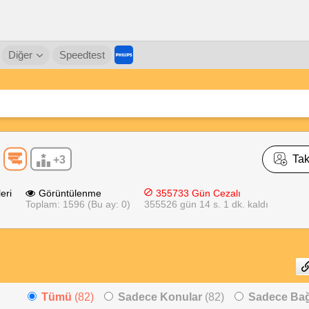
Diğer
Speedtest
Tak
+3
eri
Görüntülenme
355733 Gün Cezalı
Toplam: 1596 (Bu ay: 0)
355526 gün 14 s. 1 dk. kaldı
Tümü
(82)
Sadece Konular
(82)
Sadece Bağl