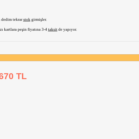
dedim tekrar 
stok
 girmişler.
 kartlara peşin fiyatına 3-4 
taksit
 de yapıyor.
670 TL