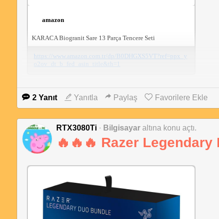
amazon
KARACA Biogranit Sare 13 Parça Tencere Seti
https://www.amazon.com.tr/dp/B0DHGXS5VT?ref=ppx_y
o2ov_dt_b_fed_asin_title&th=1
Fiyat çok iyi.
2 Yanıt
Yanıtla
Paylaş
Favorilere Ekle
Yanlış yere açmışım taşıyamadım, yöneticiler taşırsa sevinirim.
RTX3080Ti
·
Bilgisayar
altına konu açtı.
🔥🔥🔥 Razer Legendary 