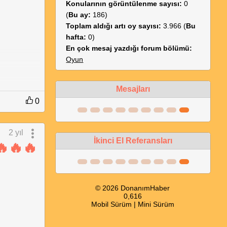
Konularının görüntülenme sayısı:
0
(
Bu ay:
186)
Toplam aldığı artı oy sayısı:
3.966 (
Bu
hafta:
0)
En çok mesaj yazdığı forum bölümü:
Oyun
Mesajları
0
2 yıl
İkinci El Referansları
🔥🔥🔥
© 2026 DonanımHaber
0,616
Mobil Sürüm
|
Mini Sürüm