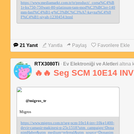
https://www.mediamarkt.com.tr/tr/product/_corsa%C4%B
1r-hx750-750watt-80-platinum-tam-mod%C3%BCler-140
mm-fanl%C4%B1-g%C3%BC%C3%A7-kayna%C4%9
F%C4%B1-siyah-1230454.html
21 Yanıt
Yanıtla
Paylaş
Favorilere Ekle
RTX3080Ti
·
Ev Elektroniği ve Aletleri
altına 
🔥🔥 Seg SCM 10E14 INV 
@migros_tr
Migros
https://www.migros.com.tr/seg-scm-10e14-inv-10kg1400-
devir-camasir-makinesi-p-25c1518?utm_campaign=Dona
nimHaber&utm_medium=referral&utm_source=Donanim