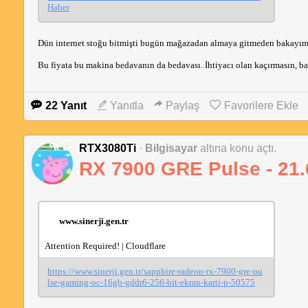
Haber
Dün internet stoğu bitmişti bugün mağazadan almaya gitmeden bakayım 
Bu fiyata bu makina bedavanın da bedavası. İhtiyacı olan kaçırmasın, bazı
22 Yanıt
Yanıtla
Paylaş
Favorilere Ekle
RTX3080Ti
·
Bilgisayar
altına konu açtı.
RX 7900 GRE Pulse - 21.
www.sinerji.gen.tr
Attention Required! | Cloudflare
https://www.sinerji.gen.tr/sapphire-radeon-rx-7900-gre-pu
lse-gaming-oc-16gb-gddr6-256-bit-ekran-karti-p-50575