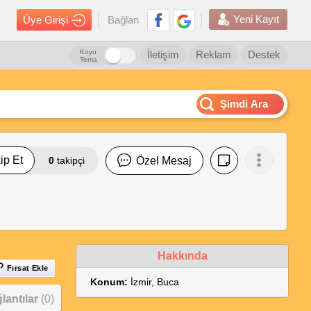
Yeni Kayıt
Üye Girişi
Bağlan
Koyu
İletişim
Reklam
Destek
Tema
Şimdi Ara
ip Et
0
takipçi
Özel Mesaj
Hakkında
Fırsat Ekle
Konum:
İzmir, Buca
antılar
(0)