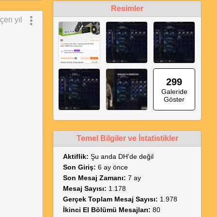
Resimler
çen yıl
299
Galeride
Göster
Temel Bilgiler ve İstatistikler
Aktiflik:
Şu anda DH'de değil
Son Giriş:
6 ay önce
Son Mesaj Zamanı:
7 ay
Mesaj Sayısı:
1.178
Gerçek Toplam Mesaj Sayısı:
1.978
İkinci El Bölümü Mesajları:
80