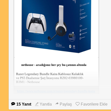
nethouse - aradığınız her şey bu çatının altında
Razer Legendary Bundle Kaira Kablosuz Kulaklık 
ve PS5 Dualsense Şarj İstasyonu RZ82-03980100-
B3M1 - Nethouse
https://www.nethouse.com.tr/razer-legendary-bundle-kaira
-kablosuz-kulaklik-ve-ps5-dualsense-sarj-istasyonu-rz82-
03980100-b3m1?ref=akakce&v=1.59.6
15 Yanıt
Yanıtla
Paylaş
Favorilere Ekle