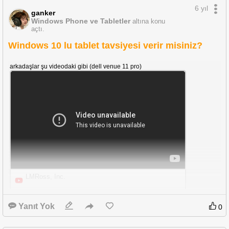
6 yıl
ganker
Windows Phone ve Tabletler
altına konu
açtı.
Windows 10 lu tablet tavsiyesi verir misiniz?
arkadaşlar şu videodaki gibi (dell venue 11 pro)
LMRoss, Inc.
youtube
Venue Pro 11 w/dock and dual monitors
Yanıt Yok
0
https://www.youtube.com/watch?v=zYfhh1rhSMA