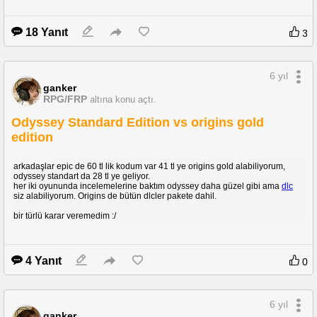
18 Yanıt
3
6 yıl
ganker
RPG/FRP
altına konu açtı.
Odyssey Standard Edition vs origins gold
edition
arkadaşlar epic de 60 tl lik kodum var 41 tl ye origins gold alabiliyorum,
odyssey standart da 28 tl ye geliyor.
her iki oyununda incelemelerine baktım odyssey daha güzel gibi ama
dlc
siz alabiliyorum. Origins de bütün dlcler pakete dahil.
bir türlü karar veremedim :/
4 Yanıt
0
6 yıl
ganker