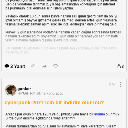
başvurusu çok uzun sürer sen başvurunu iptal et gel bizden başvur dedi.
Ben de vodafone tarifimin 2. yılı başlamasından korktuğum için internet
başvurumun iptal edilmesi için işlem yaptım.
Yaklaşık olarak 10 gün sonra kurye hattımı salı günü getirdi tam da oh iyi
iptal olmamış bayiye gitmeme gerek kalmadı derken ertesi gün ''Numara
taşıma talebiniz zaman aşımı riski ile iptal edilmiştir '' diye bir mesaj geldi.
kuryeci 2 gün içerisinde vodafone hattının kapanıcağını sonrasında turkcell
hattamı takabileceğimi söylemişti 3 gün oldu bir harehet yok sanırım hattı
teslim almama rağmen taşıma işlemi iptal oldu.
Ben şimdi ne yapayım gidip yeni başvuru mu yapayım yoksa biraz daha
bekleyeyim mi?
3 Yanıt
0
6 yıl
ganker
RPG/FRP
altına konu açtı.
cyberpunk-2077 için bir indirim olur mu?
Arkadaşlar oyun bir ara 190 tl ye düşmüştü yine böyle bir
indirim
olur mu?
Birde oyun erişime açıldığında fiyatı artar mı?
Malum durumlardan ötürü alsam mı almasam mı diye kararsızım. Steam