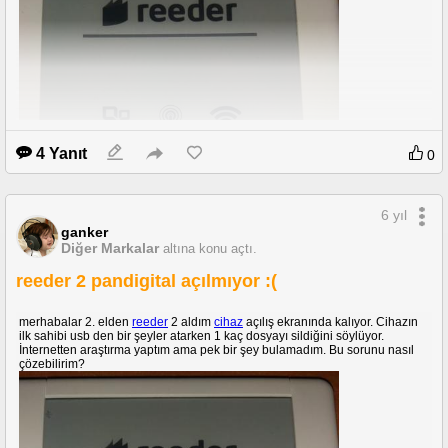
4 Yanıt
0
6 yıl
ganker
Diğer Markalar
altına konu açtı.
reeder 2 pandigital açılmıyor :(
merhabalar 2. elden
reeder
2 aldım
cihaz
açılış ekranında kalıyor. Cihazın
ilk sahibi usb den bir şeyler atarken 1 kaç dosyayı sildiğini söylüyor.
İnternetten araştırma yaptım ama pek bir şey bulamadım. Bu sorunu nasıl
çözebilirim?