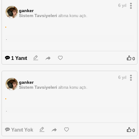
6 yıl
kullanıla bilen bir windows 10 tablet tavsiye edebilir misiniz?
ganker
Sistem Tavsiyeleri
video daki tableti çok araştırdım 0 yok ve 2. elde satan 2-3 lişi falan var.
altına konu açtı.
bu tablete benzer başka tablet modelleri var mıdır?
.
.
1 Yanıt
0
6 yıl
ganker
Sistem Tavsiyeleri
altına konu açtı.
.
.
Yanıt Yok
0