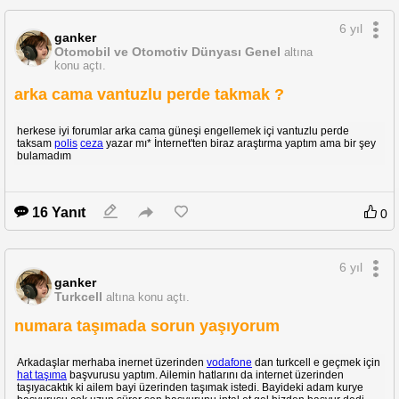
6 yıl
ganker
Otomobil ve Otomotiv Dünyası Genel
altına
konu açtı.
arka cama vantuzlu perde takmak ?
herkese iyi forumlar arka cama güneşi engellemek içi vantuzlu perde
taksam
polis
ceza
yazar mı* İnternet'ten biraz araştırma yaptım ama bir şey
bulamadım
16 Yanıt
0
6 yıl
ganker
Turkcell
altına konu açtı.
numara taşımada sorun yaşıyorum
Arkadaşlar merhaba inernet üzerinden
vodafone
dan turkcell e geçmek için
hat taşıma
başvurusu yaptım. Ailemin hatlarını da internet üzerinden
taşıyacaktık ki ailem bayi üzerinden taşımak istedi. Bayideki adam kurye