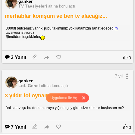
ganker
TV Tavsiyeleri
altına konu açtı.
merhablar komşum ve ben tv alacağız...
3000tl bütçemiz var 4k şubu takintimiz yok kafamizin rahat edeceği
tv
tavsiyesi istiyoruz.
Şimdiden teşekkürler
3 Yanıt
0
7 yıl
ganker
LoL Genel
altına konu açtı.
3 yıldır lol oynamıyorum.
Uygulama ile Aç
üni sınavı şu bu derken araya yığınla şey girdi sizce tekrar başlasam mı?
7 Yanıt
0