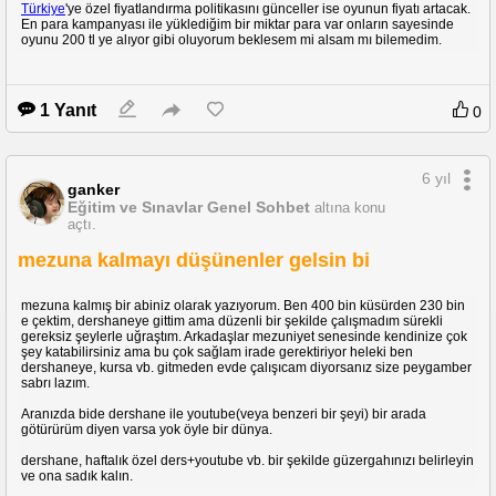
Türkiye
'ye özel fiyatlandırma politikasını günceller ise oyunun fiyatı artacak.
En para kampanyası ile yüklediğim bir miktar para var onların sayesinde
oyunu 200 tl ye alıyor gibi oluyorum beklesem mi alsam mı bilemedim.
1 Yanıt
0
6 yıl
ganker
Eğitim ve Sınavlar Genel Sohbet
altına konu
açtı.
mezuna kalmayı düşünenler gelsin bi
mezuna kalmış bir abiniz olarak yazıyorum. Ben 400 bin küsürden 230 bin
e çektim, dershaneye gittim ama düzenli bir şekilde çalışmadım sürekli
gereksiz şeylerle uğraştım. Arkadaşlar mezuniyet senesinde kendinize çok
şey katabilirsiniz ama bu çok sağlam irade gerektiriyor heleki ben
dershaneye, kursa vb. gitmeden evde çalışıcam diyorsanız size peygamber
sabrı lazım.
Aranızda bide dershane ile youtube(veya benzeri bir şeyi) bir arada
götürürüm diyen varsa yok öyle bir dünya.
dershane, haftalık özel ders+youtube vb. bir şekilde güzergahınızı belirleyin
ve ona sadık kalın.