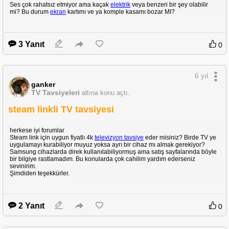
Ses çok rahatsız etmiyor ama kaçak
elektrik
veya benzeri bir şey olabilir
mi? Bu durum
ekran
kartımı ve ya komple kasamı bozar MI?
3 Yanıt
0
6 yıl
ganker
TV Tavsiyeleri
altına konu açtı.
steam linkli TV tavsiyesi
herkese iyi forumlar
Steam link için uygun fiyatlı 4k
televizyon tavsiye
eder misiniz? Birde TV ye
uygulamayı kurabiliyor muyuz yoksa ayrı bir cihaz mı almak gerekiyor?
Samsung cihazlarda direk kullanılabiliyormuş ama satış sayfalarında böyle
bir bilgiye rastlamadım. Bu konularda çok cahilim yardım ederseniz
sevinirim.
Şimdiden teşekkürler.
2 Yanıt
0