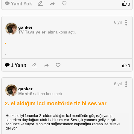
Yanıt Yok
0
6 yıl
ganker
TV Tavsiyeleri
altına konu açtı.
.
.
1 Yanıt
0
6 yıl
ganker
Monitör
altına konu açtı.
2. el aldığım lcd monitörde tiz bi ses var
Herkese iyi forumlar 2. elden aldığım lcd monitörün güç ışığı yanıp
sönerken duyduğum ufak tiz bir ses var. Ses ışık yanınca geliyor, ışık
sönünce kesiliyor. Monitörü düğmesinden kapattığım zaman ise sürekli
geliyor.