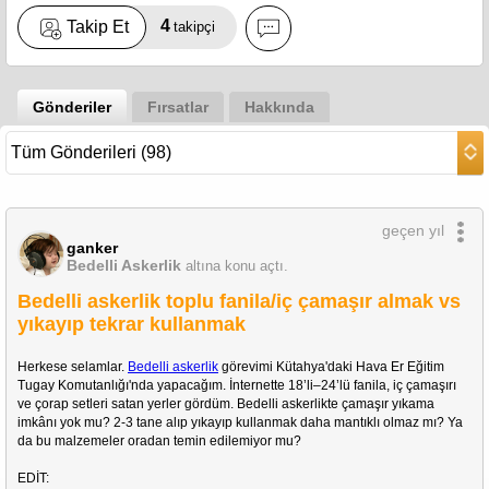
4
Takip Et
takipçi
Gönderiler
Fırsatlar
Hakkında
geçen yıl
ganker
Bedelli Askerlik
altına konu açtı.
Bedelli askerlik toplu fanila/iç çamaşır almak vs
yıkayıp tekrar kullanmak
Herkese selamlar. 
Bedelli askerlik
 görevimi Kütahya'daki Hava Er Eğitim 
Tugay Komutanlığı'nda yapacağım. İnternette 18’li–24’lü fanila, iç çamaşırı 
ve çorap setleri satan yerler gördüm. Bedelli askerlikte çamaşır yıkama 
imkânı yok mu? 2-3 tane alıp yıkayıp kullanmak daha mantıklı olmaz mı? Ya 
da bu malzemeler oradan temin edilemiyor mu?
EDİT: