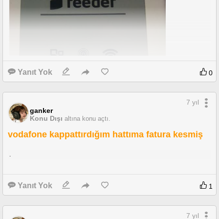
Yanıt Yok
0
7 yıl
ganker
Konu Dışı
altına konu açtı.
vodafone kappattırdığım hattıma fatura kesmiş
.
Yanıt Yok
1
7 yıl