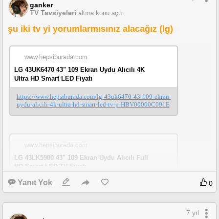
ganker
TV Tavsiyeleri
altına konu açtı.
şu iki tv yi yorumlarmısınız alacağız (lg)
www.hepsiburada.com
LG 43UK6470 43" 109 Ekran Uydu Alıcılı 4K
Ultra HD Smart LED Fiyatı
https://www.hepsiburada.com/lg-43uk6470-43-109-ekran-
uydu-alicili-4k-ultra-hd-smart-led-tv-p-HBV00000C091E
www.hepsiburada.com
LG 43LK5900 43" 109 Ekran Uydu Alıcılı Full
HD Smart LED TV Fiyatı
Yanıt Yok
0
https://www.hepsiburada.com/lg-43lk5900-43-109-ekran-
uydu-alicili-full-hd-smart-led-tv-p-HBV00000C091C?ma
gaza=N%C3%96TRON
7 yıl