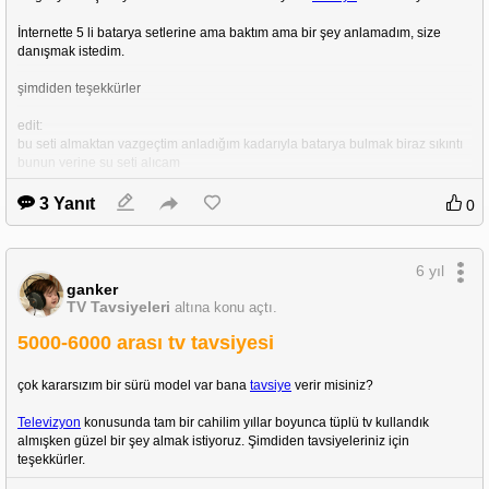
İnternette 5 li batarya setlerine ama baktım ama bir şey anlamadım, size 
danışmak istedim. 
şimdiden teşekkürler 
edit:
bu seti almaktan vazgeçtim anladığım kadarıyla batarya bulmak biraz sıkıntı 
bunun yerine şu seti alıcam
https://tr.banggood.com/Eachine-Novice-II-V2_0-1-2S-2_5-Inch-Toothpick-FP
3 Yanıt
0
V-Racing-Drone-RTF-and-Fly-more-w-or-Flysky-FS-I6-2_4G-or-WT8-Transm
itter-5_8Ghz-40CH-VR009-Goggles-p-1751307.html?akmClientCountry=TR
&cur_warehouse=CN&ID=6275693
6 yıl
ganker
TV Tavsiyeleri
altına konu açtı.
5000-6000 arası tv tavsiyesi
çok kararsızım bir sürü model var bana 
tavsiye
 verir misiniz?
Televizyon
 konusunda tam bir cahilim yıllar boyunca tüplü tv kullandık 
almışken güzel bir şey almak istiyoruz. Şimdiden tavsiyeleriniz için 
teşekkürler.