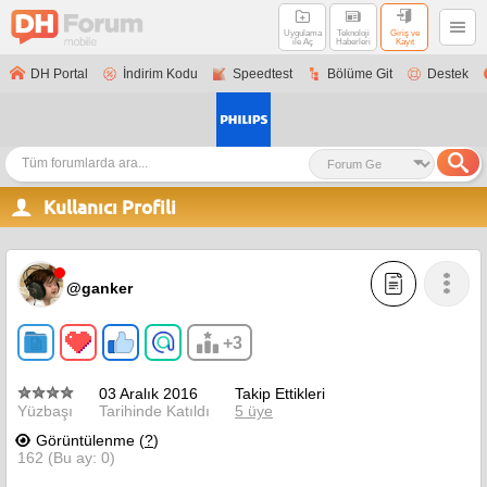
Uygulama
Teknoloji
Giriş ve
ile Aç
Haberleri
Kayıt
DH Portal
İndirim Kodu
Speedtest
Bölüme Git
Destek
Kullanıcı Profili
@ganker
+3
03 Aralık 2016
Takip Ettikleri
Yüzbaşı
Tarihinde Katıldı
5 üye
Görüntülenme (
?
)
162 (Bu ay: 0)