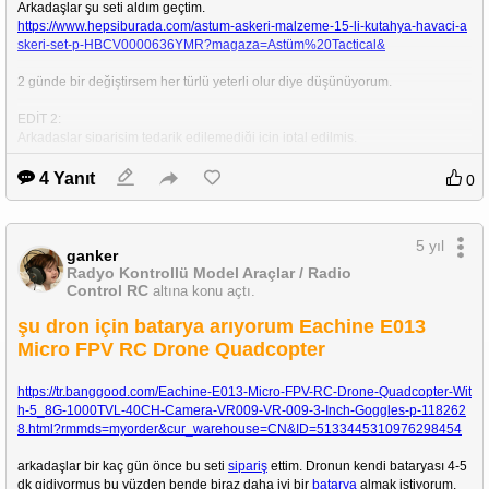
Arkadaşlar şu seti aldım geçtim.
https://www.hepsiburada.com/astum-askeri-malzeme-15-li-kutahya-havaci-a
skeri-set-p-HBCV0000636YMR?magaza=Astüm%20Tactical&
2 günde bir değiştirsem her türlü yeterli olur diye düşünüyorum.
EDİT 2: 
Arkadaşlar siparişim tedarik edilemediği için iptal edilmiş.
Alttaki arkadaşın dediği gibi ihtiyaç halinde direk kantinden vergisiz almak 
daha mantıklı.
4 Yanıt
0
5 yıl
ganker
Radyo Kontrollü Model Araçlar / Radio
Control RC
altına konu açtı.
şu dron için batarya arıyorum Eachine E013
Micro FPV RC Drone Quadcopter
https://tr.banggood.com/Eachine-E013-Micro-FPV-RC-Drone-Quadcopter-Wit
h-5_8G-1000TVL-40CH-Camera-VR009-VR-009-3-Inch-Goggles-p-118262
8.html?rmmds=myorder&cur_warehouse=CN&ID=5133445310976298454
arkadaşlar bir kaç gün önce bu seti 
sipariş
 ettim. Dronun kendi bataryası 4-5 
dk gidiyormuş bu yüzden bende biraz daha iyi bir 
batarya
 almak istiyorum. 