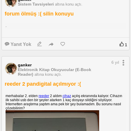
Sistem Tavsiyeleri
altına konu açtı.
forum ölmüş :( silin konuyu
.
Yanıt Yok
1
6 yıl
ganker
Elektronik Kitap Okuyucular (E-Book
Reader)
altına konu açtı.
reeder 2 pandigital açılmıyor :(
merhabalar 2. elden
reeder
2 aldım
cihaz
açılış ekranında kalıyor. Cihazın
ilk sahibi usb den bir şeyler atarken 1 kaç dosyayı sildiğini söylüyor.
İnternetten araştırma yaptım ama pek bir şey bulamadım. Bu sorunu nasıl
çözebilirim?