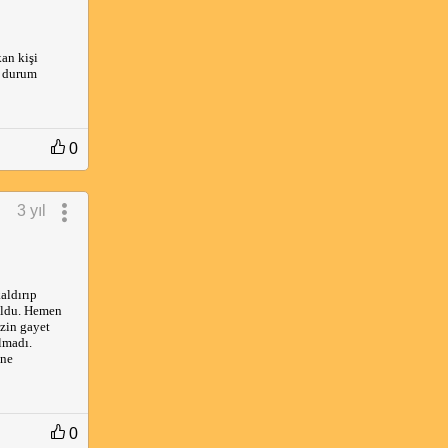
n kişi 
 durum 
0
3 yıl
ldırıp 
oldu. Hemen 
zin gayet 
madı. 
ne 
0