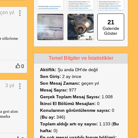
çen yıl
21
Galeride
Göster
 silkeleme 
Temel Bilgiler ve İstatistikler
0
Aktiflik:
Şu anda DH'de değil
Son Giriş:
2 ay önce
Son Mesaj Zamanı:
geçen yıl
3 yıl
Mesaj Sayısı:
977
Gerçek Toplam Mesaj Sayısı:
1.008
İkinci El Bölümü Mesajları:
0
Konularının görüntülenme sayısı:
0
a geri alım 
 marka 
(
Bu ay:
346)
Toplam aldığı artı oy sayısı:
1.133 (
Bu
hafta:
0)
En çok mesaj yazdığı forum bölümü: