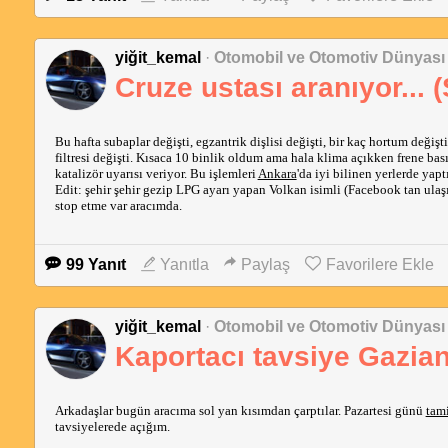
yiğit_kemal
·
Otomobil ve Otomotiv Dünyası
Cruze ustası aranıyor... 
Bu hafta subaplar değişti, egzantrik dişlisi değişti, bir kaç hortum değişti
filtresi değişti. Kısaca 10 binlik oldum ama hala klima açıkken frene basın
katalizör uyarısı veriyor. Bu işlemleri 
Ankara
'da iyi bilinen yerlerde yap
Edit: şehir şehir gezip LPG ayarı yapan Volkan isimli (Facebook tan ulaşı
stop etme var aracımda. 
99 Yanıt
Yanıtla
Paylaş
Favorilere Ekle
yiğit_kemal
·
Otomobil ve Otomotiv Dünyası
Kaportacı tavsiye Gazia
Arkadaşlar bugün aracıma sol yan kısımdan çarptılar. Pazartesi günü 
tami
tavsiyelerede açığım.