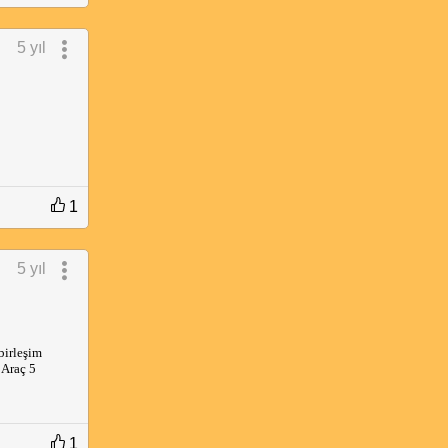
5 yıl
1
5 yıl
irleşim 
Araç 5 
1