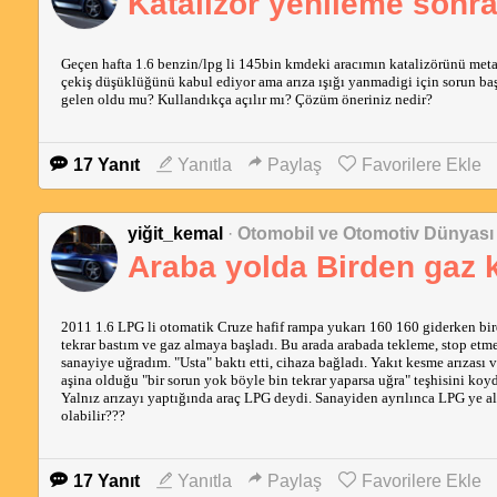
Katalizör yenileme sonr
Geçen hafta 1.6 benzin/lpg li 145bin kmdeki aracımın katalizörünü metal 
çekiş düşüklüğünü kabul ediyor ama arıza ışığı yanmadigi için sorun baş
gelen oldu mu? Kullandıkça açılır mı? Çözüm öneriniz nedir?
17 Yanıt
Yanıtla
Paylaş
Favorilere Ekle
yiğit_kemal
·
Otomobil ve Otomotiv Dünyası
Araba yolda Birden gaz k
2011 1.6 LPG li otomatik Cruze hafif rampa yukarı 160 160 giderken bir
tekrar bastım ve gaz almaya başladı. Bu arada arabada tekleme, stop etm
sanayiye uğradım. "Usta" baktı etti, cihaza bağladı. Yakıt kesme arızası
aşina olduğu "bir sorun yok böyle bin tekrar yaparsa uğra" teşhisini koy
Yalnız arızayı yaptığında araç LPG deydi. Sanayiden ayrılınca LPG ye a
olabilir???
17 Yanıt
Yanıtla
Paylaş
Favorilere Ekle