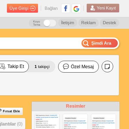
Yeni Kayıt
Üye Girişi
Bağlan
Koyu
İletişim
Reklam
Destek
Tema
Şimdi Ara
Takip Et
1
takipçi
Özel Mesaj
Resimler
Fırsat Ekle
antılar
(0)