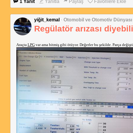
1 Yanıt
Yanıtla
Paylaş
Favorilere Ekle
yiğit_kemal
·
Otomobil ve Otomotiv Dünyası
Regülatör arızası diyebil
Araçta 
LPG
 var ama bitmiş gibi ötüyor. Değerler bu şekilde. Parça değişt