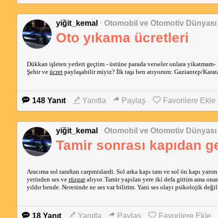
yiğit_kemal
·
Otomobil ve Otomotiv Dünyası
Oto yıkama ücretleri
Dükkan işleten yerleri geçtim - üstüne parada verseler onlara yikatmam-  
Şehir ve 
ücret
 paylaşabilir miyiz? İlk taşı ben atıyorum: Gaziantep/Kara
148 Yanıt
Yanıtla
Paylaş
Favorilere Ekle
yiğit_kemal
·
Otomobil ve Otomotiv Dünyası
Tamir sonrası kapıdan gel
Aracıma sol taraftan carpmislardi. Sol arka kapı tam ve sol ön kapı yarım 
yerinden ses ve 
rüzgar
 alıyor. Tamir yapılan yere iki defa gittim ama onar
yıldır bende. Neresinde ne ses var bilirim. Yani ses olayı psikolojik deği
18 Yanıt
Yanıtla
Paylaş
Favorilere Ekle