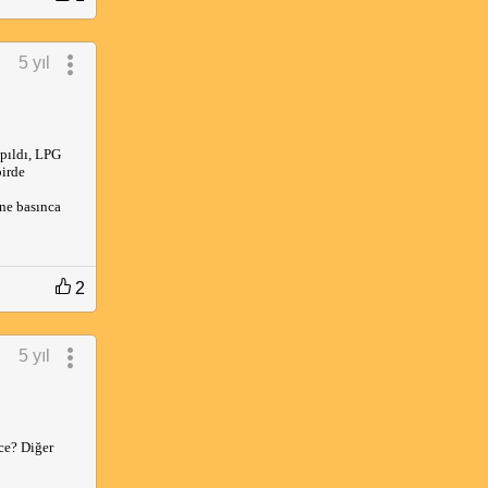
5 yıl
pıldı, LPG 
irde 
ne basınca 
2
5 yıl
e? Diğer 