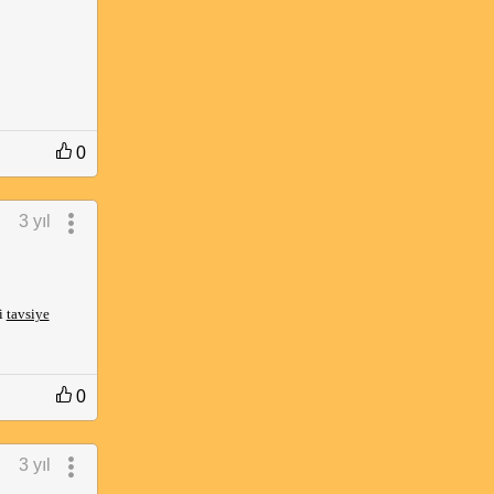
0
3 yıl
i 
tavsiye
0
3 yıl