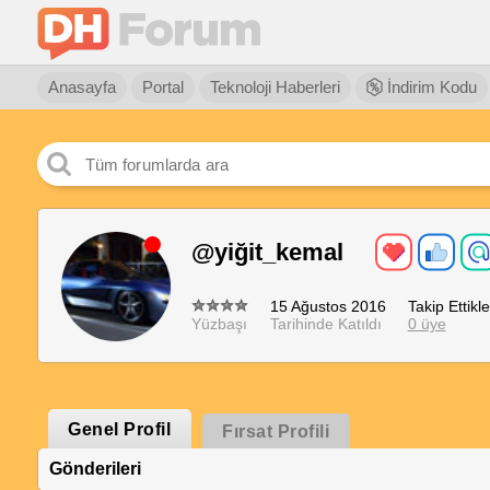
Anasayfa
Portal
Teknoloji Haberleri
İndirim Kodu
@yiğit_kemal
15 Ağustos 2016
Takip Ettikle
Yüzbaşı
Tarihinde Katıldı
0 üye
Genel Profil
Fırsat Profili
Gönderileri