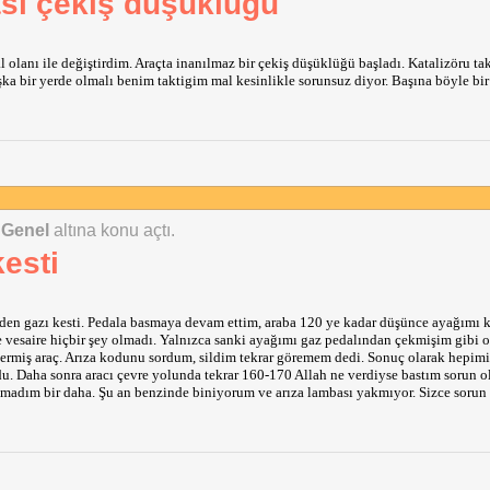
ası çekiş düşüklüğü
olanı ile değiştirdim. Araçta inanılmaz bir çekiş düşüklüğü başladı. Katalizöru taka
ka bir yerde olmalı benim taktigim mal kesinlikle sorunsuz diyor. Başına böyle bir
 Genel
altına konu açtı.
esti
den gazı kesti. Pedala basmaya devam ettim, araba 120 ye kadar düşünce ayağımı ka
e vesaire hiçbir şey olmadı. Yalnızca sanki ayağımı gaz pedalından çekmişim gibi 
 vermiş araç. Arıza kodunu sordum, sildim tekrar göremem dedi. Sonuç olarak hepimi
du. Daha sonra aracı çevre yolunda tekrar 160-170 Allah ne verdiyse bastım sorun ol
lmadım bir daha. Şu an benzinde biniyorum ve arıza lambası yakmıyor. Sizce sorun 