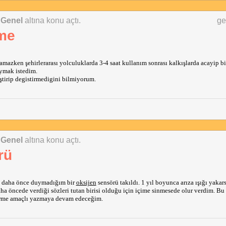
 Genel
altına konu açtı.
ge
eme
amazken şehirlerarası yolculuklarda 3-4 saat kullanım sonrası kalkışlarda acayip bir
uymak istedim. 
iştirip degistirmedigini bilmiyorum.
 Genel
altına konu açtı.
rü
 daha önce duymadığım bir 
oksijen
 sensörü takıldı. 1 yıl boyunca arıza ışığı yakars
daha öncede verdiği sözleri tutan birisi olduğu için içime sinmesede olur verdim. Bu
dirme amaçlı yazmaya devam edeceğim.