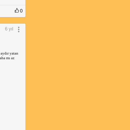
0
6 yıl
aydır yatan 
aha mı az 