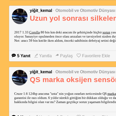
yiğit_kemal
·
Otomobil ve Otomotiv Dünyası
Uzun yol sonrası silkel
2017 1.33 
Corolla
 80 bin km deki aracım ile şehiriçinde hiçbir 
sorun
 yas
oluyor. Sanayiye opulmeden önce olası arızaları ve tavsiyeleri sizden d
Not: aracı 59 bin km'de iken aldım, önceki sahibinin debriyaj setini değ
5 Yanıt
Yanıtla
Paylaş
Favorilere Ekle
yiğit_kemal
·
Otomobil ve Otomotiv Dünyası
QS marka oksijen sensö
Cruze 1.6 124hp aracıma "usta" nin yoğun ısrarları neticesinde QS 
marka
garantisi ile razı oldum. 6 yıldır sürekli gittiğim bir dükkan olduğu ve 
hakkında bilgisi olan var mı? Zaman geçtikçe sorun yaşarsam bilgilen