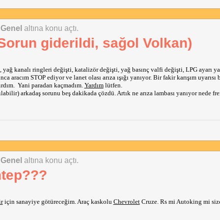
 Genel
altına konu açtı.
(Sorun giderildi, sağol Volkan)
, yağ kanalı ringleri değişti, katalizör değişti, yağ basınç valfi değişti, LPG ayarı ya
ca aracım STOP ediyor ve lanet olası arıza ışığı yanıyor. Bir fakir karışım uyarısı b
tırdım.  Yani paradan kaçmadım. 
Yardım
 lütfen.
labilir) arkadaş sorunu beş dakikada çözdü. Artık ne arıza lambası yanıyor nede fre
 Genel
altına konu açtı.
ntep???
r
 için sanayiye götüreceğim. Araç kaskolu 
Chevrolet
 Cruze. Rs mi Autoking mi sizc