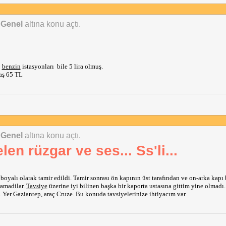
 Genel
altına konu açtı.
 
benzin
 istasyonları  bile 5 lira olmuş. 
taş 65 TL
 Genel
altına konu açtı.
en rüzgar ve ses... Ss'li...
boyalı olarak tamir edildi. Tamir sonrası ön kapının üst tarafından ve on-arka kapı b
amadilar. 
Tavsiye
 üzerine iyi bilinen başka bir kaporta ustasına gittim yine olmadı. 
l. Yer Gaziantep, araç Cruze. Bu konuda tavsiyelerinize ihtiyacım var. 