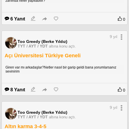
zarfında neler yapılabilir?
6 Yanıt
0
9 yıl
Too Greedy (Berke Yıldız)
TYT / AYT / YDT
altına konu açtı.
Açı Üniversitesi Türkiye Geneli
Giren var mı arkadaşlar?Netler nasıl bir garip geldi bana yorumlarsanız
sevinirim
8 Yanıt
0
9 yıl
Too Greedy (Berke Yıldız)
TYT / AYT / YDT
altına konu açtı.
Altın karma 3-4-5