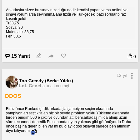
Arkadaşlar sizce bu sınavın zorluğu nedir kendisi yapan varsa netleri ve
sınavı yorumlarsa sevinirim.Bana fiziği ve Türkçedeki bazı sorular biraz
kasıntı geldi
Tr33,75
Sosyal 30
Matematik 38,75
Fen 38,5
15 Yanıt
0
12 yıl
Too Greedy (Berke Yıldız)
LoL Genel
altına konu açtı.
DDOS
Biraz önce Ranked girdik arkadaşla şampiyon seçim ekranında
şampiyonları seçtik falan hiç bir şeyde problem yoktu.Yükleme ekranında
birden pingim 500 e çıktı ve oyundan attı beni,arkadaşımı da atmış uzun
süre reconnect denedik.En sonunda oyun yokmuş gibi görünüyordu.Daha
önce başına gelen bilen var mı bu olayı ddos olsaydı sadece ben atılırdım
diye biliyorum