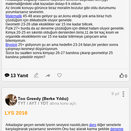
matematiğindeki ufak kazadan dolayı 6 k oldum.
Az önceki konuyu görünce biraz moralim bozulur gibi oldu durumumu
yorumlarsanız sevinirim.
Matematik
45-48 arası geliyor şu an,konu eksiği yok ama biraz hızlı
çözdüğüm için dikkatsizlik oluyor genelde.
Geometri 23-26 ufak eksiklikler var 15 ine kadar biticek.
Fizik 27+ burda da az deneme çözdüğüm için dikkat hatam oluyor genelde.
Kimya 20-25 en sıkıntılı olduğum derslerden birisi,11 de bir kaç kısım ve
organikte eksikliklerim var 15 ine kadar bitirmeye çalışıcam ama
bilemiyorum.
Biyoloji
25+ gidiyorum şu an ama hedefim 23-24 falan,bir yerden sonra
çalışmayı kesmeyi düşünüyorum.
Sizce bu saatten sonra kimyayı 26-27 bandına çıkarıp geometriyi 25
bandına çekebilir miyim?
13 Yanıt
0
9 yıl
Too Greedy (Berke Yıldız)
TYT / AYT / YDT
altına konu açtı.
LYS 2016
Arkadaşlar geçen seneki lysnin seviyesi nasıldı,ders
ders
diğer senelerle
karşılaştırarak yazarsanız sevinirim.Onu baz alarak karma şekilde
deneme