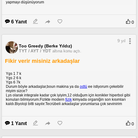
yapmayı düşünüyorum
6 Yanıt
0
9 yıl
Too Greedy (Berke Yıldız)
TYT / AYT / YDT
altına konu açtı.
Fikir verir misiniz arkadaşlar
Ygs 1 7 k
Ygs 2 6 k
Ygs 6 7k
Durum böyle arkadaşlar,boun makina ya da
odtü
ee istiyorum çekebilir
miyim sizce?
Lys olarak integrale kadar çok iyiyim,12 olduğum için konikler hiperbol gibi
konuları bilmiyorum.Fizikte modern
fizik
kimyada organiğin son kısımları
kaldı.Biyoloji bitti sayılır.Tecrübeli arkadaşlar yorumlarsa çok sevinirim
1 Yanıt
0