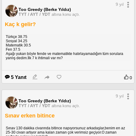
9 yıl
Too Greedy (Berke Yıldız)
TYT / AYT / YDT
altına konu açtı.
Kaç k gelir?
Türkçe 38.75
Sosyal 34.25
Matematik 30.5
Fen 37.5
Aşağı yukarı böyle fende ve matematikte hatırlayamadığım tüm sorulara
yanlış dedim.İlk 7 k ihtimali var mı?
5 Yanıt
0
9 yıl
Too Greedy (Berke Yıldız)
TYT / AYT / YDT
altına konu açtı.
Sınav erken bitince
Sınav 130 dakika civarında bitince napıyorsunuz arkadaşlar,benim en az
25-30 civarı artıyor ama kalan zaman çok verimsiz geçiyor.O zaman