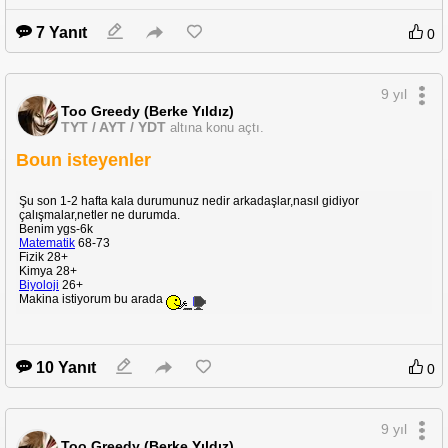
7 Yanıt
0
9 yıl
Too Greedy (Berke Yıldız)
TYT / AYT / YDT
altına konu açtı.
Boun isteyenler
Şu son 1-2 hafta kala durumunuz nedir arkadaşlar,nasıl gidiyor
çalışmalar,netler ne durumda.
Benim ygs-6k
Matematik
68-73
Fizik 28+
Kimya 28+
Biyoloji
26+
Makina istiyorum bu arada
10 Yanıt
0
9 yıl
Too Greedy (Berke Yıldız)