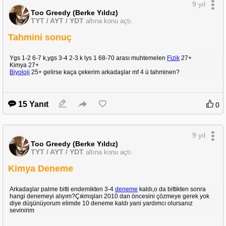
9 yıl
Too Greedy (Berke Yıldız)
TYT / AYT / YDT
altına konu açtı.
Tahmini sonuç
Ygs 1-2 6-7 k,ygs 3-4 2-3 k lys 1 68-70 arası muhtemelen
Fizik
27+
Kimya 27+
Biyoloji
25+ gelirse kaça çekerim arkadaşlar mf 4 ü tahminen?
15 Yanıt
0
9 yıl
Too Greedy (Berke Yıldız)
TYT / AYT / YDT
altına konu açtı.
Kimya Deneme
Arkadaşlar palme bitti endemikten 3-4
deneme
kaldı,o da bittikten sonra
hangi denemeyi alıyım?Çıkmışları 2010 dan öncesini çözmeye gerek yok
diye düşünüyorum elimde 10 deneme kaldı yani yardımcı olursanız
sevinirim