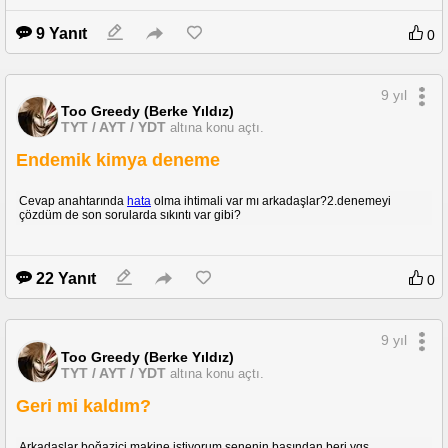
9 Yanıt
0
9 yıl
Too Greedy (Berke Yıldız)
TYT / AYT / YDT
altına konu açtı.
Endemik kimya deneme
Cevap anahtarında
hata
olma ihtimali var mı arkadaşlar?2.denemeyi
çözdüm de son sorularda sıkıntı var gibi?
22 Yanıt
0
9 yıl
Too Greedy (Berke Yıldız)
TYT / AYT / YDT
altına konu açtı.
Geri mi kaldım?
Arkadaşlar boğaziçi makine istiyorum senenin başından beri,ygs