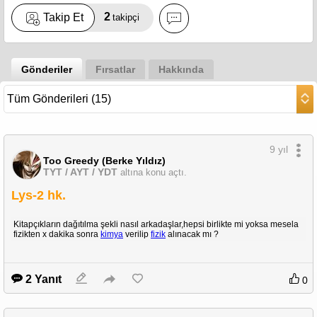
2
Takip Et
takipçi
Gönderiler
Fırsatlar
Hakkında
9 yıl
Too Greedy (Berke Yıldız)
TYT / AYT / YDT
altına konu açtı.
Lys-2 hk.
Kitapçıkların dağıtılma şekli nasıl arkadaşlar,hepsi birlikte mi yoksa mesela
fizikten x dakika sonra
kimya
verilip
fizik
alınacak mı ?
2 Yanıt
0