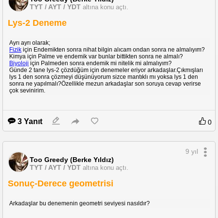
TYT / AYT / YDT
altına konu açtı.
Lys-2 Deneme
Ayrı ayrı olarak;
Fizik
için Endemikten sonra nihat bilgin alıcam ondan sonra ne almalıyım?
Kimya için Palme ve endemik var bunlar bittikten sonra ne almalı?
Biyoloji
için Palmeden sonra endemik mi nitelik mi almalıyım?
Günde 2 tane lys-2 çözdüğüm için denemeler eriyor arkadaşlar.Çıkmışları
lys 1 den sonra çözmeyi düşünüyorum sizce mantıklı mı yoksa lys 1 den
sonra ne yapılmalı?Özellikle mezun arkadaşlar son soruya cevap verirse
çok sevinirim.
3 Yanıt
0
9 yıl
Too Greedy (Berke Yıldız)
TYT / AYT / YDT
altına konu açtı.
Sonuç-Derece geometrisi
Arkadaşlar bu denemenin geometri seviyesi nasıldır?