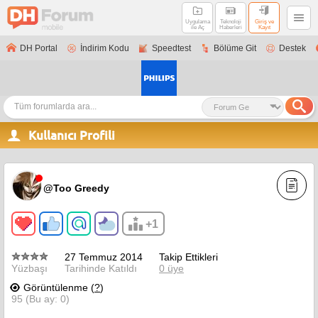
Uygulama
Teknoloji
Giriş ve
ile Aç
Haberleri
Kayıt
DH Portal
İndirim Kodu
Speedtest
Bölüme Git
Destek
Kullanıcı Profili
@Too Greedy
+1
27 Temmuz 2014
Takip Ettikleri
Yüzbaşı
Tarihinde Katıldı
0 üye
Görüntülenme (
?
)
95 (Bu ay: 0)