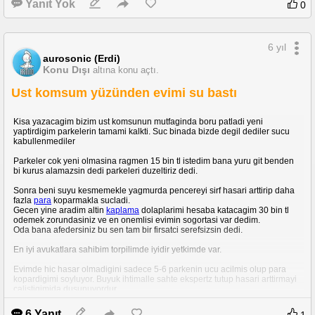
Yanıt Yok
0
6 yıl
aurosonic (Erdi)
Konu Dışı
altına konu açtı.
Ust komsum yüzünden evimi su bastı
Kisa yazacagim bizim ust komsunun mutfaginda boru patladi yeni
yaptirdigim parkelerin tamami kalkti. Suc binada bizde degil dediler sucu
kabullenmediler
Parkeler cok yeni olmasina ragmen 15 bin tl istedim bana yuru git benden
bi kurus alamazsin dedi parkeleri duzeltiriz dedi.
Sonra beni suyu kesmemekle yagmurda pencereyi sirf hasari arttirip daha
fazla
para
koparmakla sucladi.
Gecen yine aradim altin
kaplama
dolaplarimi hesaba katacagim 30 bin tl
odemek zorundasiniz ve en onemlisi evimin sogortasi var dedim.
Oda bana afedersiniz bu sen tam bir firsatci serefsizsin dedi.
En iyi avukatlara sahibim torpilimde iyidir yetkimde var.
Evimde hic hasar olmadigini sadece 5-6 parkenin ucu acilmis olup para
kopardigimi soyluyor. Buyuk ihtimalle sahte ekspertz tutup hasari arttirmayi
calistigimida dusunuyordur.
Duygusal davraniyorum 30 bin istedim hasarim nerden baksan 150 bin tl
6 Yanıt