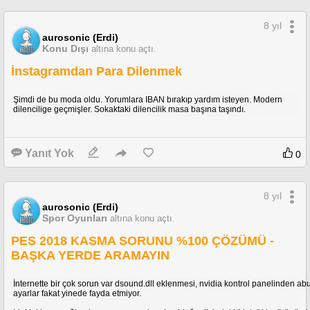
8 yıl
aurosonic (Erdi)
Konu Dışı
altına konu açtı.
İnstagramdan Para Dilenmek
Şimdi de bu moda oldu. Yorumlara IBAN bırakıp yardım isteyen. Modern
dilencilige geçmişler. Sokaktaki dilencilik masa başına taşındı.
Yanıt Yok
0
8 yıl
aurosonic (Erdi)
Spor Oyunları
altına konu açtı.
PES 2018 KASMA SORUNU %100 ÇÖZÜMÜ -
BAŞKA YERDE ARAMAYIN
İnternette bir çok sorun var dsound.dll eklenmesi, nvidia kontrol panelinden a
ayarlar fakat yinede fayda etmiyor.