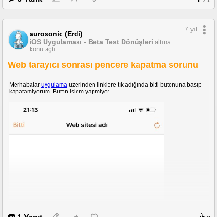
1
vardir. Haberi aldiklari gibi geldiler yediler ictiler s olup gittiler.
7 yıl
aurosonic (Erdi)
iOS Uygulaması - Beta Test Dönüşleri
altına
konu açtı.
Web tarayıcı sonrasi pencere kapatma sorunu
Merhabalar
uygulama
uzerinden linklere tıkladığında bitti butonuna basıp
kapatamiyorum. Buton islem yapmiyor.