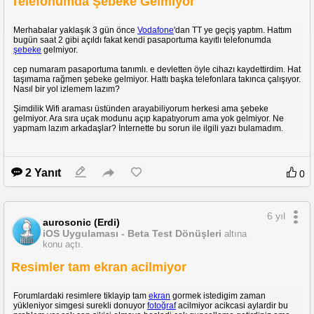
Telefonumda Şebeke Gelmiyor
Merhabalar yaklaşık 3 gün önce
Vodafone
'dan TT ye geçiş yaptım. Hattım
bugün saat 2 gibi açıldı fakat kendi pasaportuma kayıtlı telefonumda
şebeke
gelmiyor.
cep numaram pasaportuma tanımlı. e devletten öyle cihazı kaydettirdim. Hat
taşımama rağmen şebeke gelmiyor. Hattı başka telefonlara takınca çalışıyor.
Nasıl bir yol izlemem lazım?
Şimdilik Wifi araması üstünden arayabiliyorum herkesi ama şebeke
gelmiyor. Ara sıra uçak modunu açıp kapatıyorum ama yok gelmiyor. Ne
yapmam lazım arkadaşlar? İnternette bu sorun ile ilgili yazı bulamadım.
2 Yanıt
0
6 yıl
aurosonic (Erdi)
iOS Uygulaması - Beta Test Dönüşleri
altına
konu açtı.
Resimler tam ekran acilmiyor
Forumlardaki resimlere tiklayip tam
ekran
gormek istedigim zaman
yükleniyor simgesi surekli donuyor
fotoğraf
acilmiyor acikcasi aylardir bu