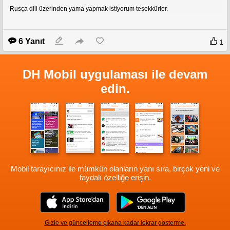
Rusça dili üzerinden yama yapmak istiyorum teşekkürler.
6 Yanıt
1
DH Mobil uygulaması ile devam
edin.
Mobil tarayıcınız ile mümkün olanların yanı sıra, birçok yeni ve
faydalı özelliğe erişin.
Gizle ve güncelleme çıkana kadar tekrar gösterme.