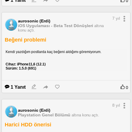
1 Yanıt
0
7 yıl
aurosonic (Erdi)
iOS Uygulaması - Beta Test Dönüşleri
altına
konu açtı.
Beğeni problemi
Kendi yazdığım postlarda kaç beğeni aldığımı göremiyorum.
Cihaz: iPhone11,6 (12.1)
Sürüm: 1.5.0 (691)
1 Yanıt
0
8 yıl
aurosonic (Erdi)
Playstation Genel Bölümü
altına konu açtı.
Harici HDD önerisi