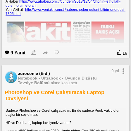
A Haber:
https://www.ahaber.com.tr/gundem/2013/12/04/chpnin-fethullah-
guleni-bitirme-plani
Yeni Akit :)) -
http://www.yeniakit.com.tr/haber/chpden-guleni-bitirin-onergesi-
7805.html
9 Yanıt
16
9 yıl
aurosonic (Erdi)
Notebook - Ultrabook - Oyuncu Dizüstü
Tavsiye Bölümü
altına konu açtı.
Photoshop ve Corel Çalıştıracak Laptop
Tavsiyesi
Sadece Photoshop ve Corel çalışacağım. Bir de sadece Pugb yüklü olur
başka bir şey olmaz.
HP ve Dell hariç laptop tavsiyeniz var mı?