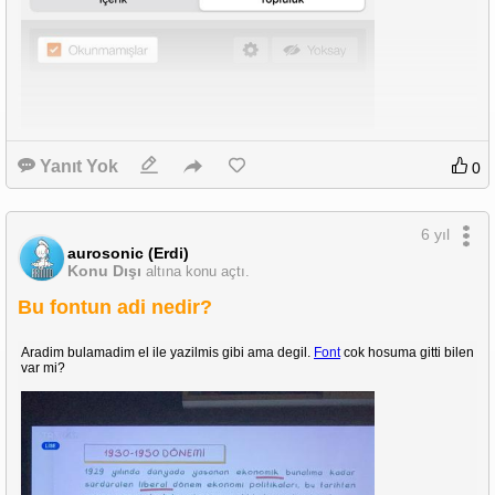
Yanıt Yok
0
6 yıl
aurosonic (Erdi)
Konu Dışı
altına konu açtı.
Bu fontun adi nedir?
Aradim bulamadim el ile yazilmis gibi ama degil.
Font
cok hosuma gitti bilen
var mi?