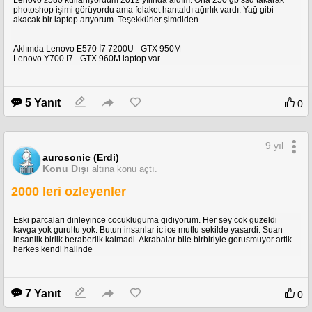
Lenovo z580 kullanıyordum 2012 yılında aldım. Ona 250 gb ssd takarak
photoshop işimi görüyordu ama felaket hantaldı ağırlık vardı. Yağ gibi
akacak bir laptop arıyorum. Teşekkürler şimdiden.
Aklımda Lenovo E570 İ7 7200U - GTX 950M
Lenovo Y700 İ7 - GTX 960M laptop var
5 Yanıt
0
9 yıl
aurosonic (Erdi)
Konu Dışı
altına konu açtı.
2000 leri ozleyenler
Eski parcalari dinleyince cocukluguma gidiyorum. Her sey cok guzeldi
kavga yok gurultu yok. Butun insanlar ic ice mutlu sekilde yasardi. Suan
insanlik birlik beraberlik kalmadi. Akrabalar bile birbiriyle gorusmuyor artik
herkes kendi halinde
7 Yanıt
0