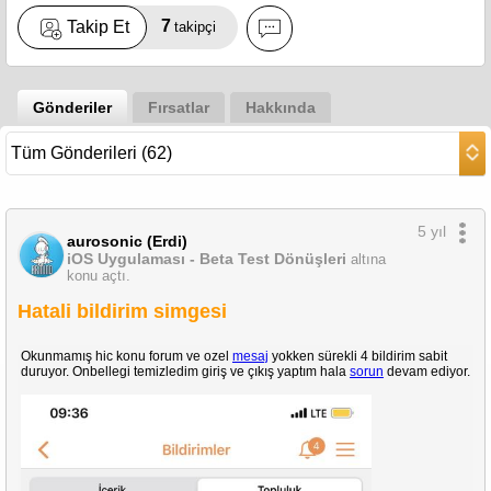
7
Takip Et
takipçi
Gönderiler
Fırsatlar
Hakkında
5 yıl
aurosonic (Erdi)
iOS Uygulaması - Beta Test Dönüşleri
altına
konu açtı.
Hatali bildirim simgesi
Okunmamış hic konu forum ve ozel
mesaj
yokken sürekli 4 bildirim sabit
duruyor. Onbellegi temizledim giriş ve çıkış yaptım hala
sorun
devam ediyor.