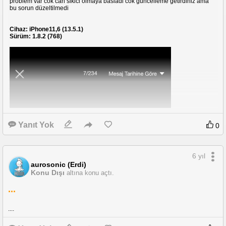
problem var cok can sikici olmaya basladi cok guncelleme getirdiniz ama
bu sorun düzeltilmedi
Cihaz: iPhone11,6 (13.5.1)
Sürüm: 1.8.2 (768)
Yanıt Yok
0
6 yıl
aurosonic (Erdi)
Konu Dışı
altına konu açtı.
...
....