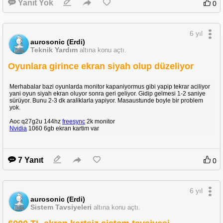
Yanıt Yok
0
6 yıl
aurosonic (Erdi)
Teknik Yardım
altına konu açtı.
Oyunlara girince ekran siyah olup düzeliyor
Merhabalar bazi oyunlarda monitor kapaniyormus gibi yapip tekrar aciliyor
yani oyun siyah ekran oluyor sonra geri geliyor. Gidip gelmesi 1-2 saniye
sürüyor. Bunu 2-3 dk araliklarla yapiyor. Masaustunde boyle bir problem
yok.
Aoc q27g2u 144hz
freesync
2k monitor
Nvidia
1060 6gb ekran kartim var
7 Yanıt
0
6 yıl
aurosonic (Erdi)
Sistem Tavsiyeleri
altına konu açtı.