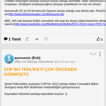
Linkteki vereceğim dosyayı oyunun kurulu olduğu dizindeki "data" klasörünün iç
onaylayın. (Değişimi onaylayacağınız dosyayı yedekleyin ne olur ne olmaz)
dsound.dll (32 ve 64 bit mevcut) Oyunun kurulu olduğu ana dizine atın. Pes20
yer
http://www.dlldownloader.com/tr/dsound-dll/
dt00_x64.cpk dosyası bütün sorunların ele başı bu dosya (data klasörüne at
yapınız)
http://www.mediafire.com/file/ttq44zzbr9xftim/PES+2018+more+FPS
1 Yanıt
0
8 yıl
aurosonic (Erdi)
Ülke ve Dünya Gündemi
altına konu açtı.
CHP BU TEHLİKEYİ ÇOK ÖNCEDEN
GÖRMÜŞTÜ
Şimdi Fetöcülükle suçlanan CHP'nin 2013 yılında Gülen Cemaatini Bitirin
önergesi verip AKP tarafından reddedildiğini görüyorsunuz.
Kaynaklar hükümet yandaşı kaynakları buyrun :))