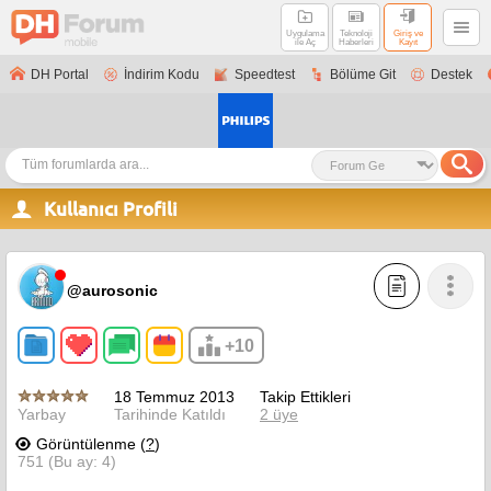
Uygulama
Teknoloji
Giriş ve
ile Aç
Haberleri
Kayıt
DH Portal
İndirim Kodu
Speedtest
Bölüme Git
Destek
Kullanıcı Profili
@aurosonic
+10
18 Temmuz 2013
Takip Ettikleri
Yarbay
Tarihinde Katıldı
2 üye
Görüntülenme (
?
)
751 (Bu ay: 4)