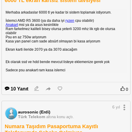
6000 TL ekran kartsiz sistem tavsiyesi
Merhaba arkadaslar 6000 tl ye kadar bi sistem toplamak istiyorum.
İslemci AMD R5 3600 (ya da daha iyi
ryzen
cpu olabilir)
Anakart
msi ya da asus kesinlikle
Ram farketmez kaliteli bisey olursa yeterli 3200 mhz lik rgb de olursa
olabilir
Psu en az 750w ariyorum
Kasa yan panel cam sade absürt olmayan bi kasa ariyorum
Ekran karti ileride 2070 ya da 3070 alacağım
Ek olarak ssd ve hdd bende mevcut listeye eklemenize gerek yok
Sadece psu anakart ram kasa islemci
10 Yanıt
0
6 yıl
aurosonic (Erdi)
Türk Telekom
altına konu açtı.
Numara Taşıdım Pasaportuma Kayıtlı