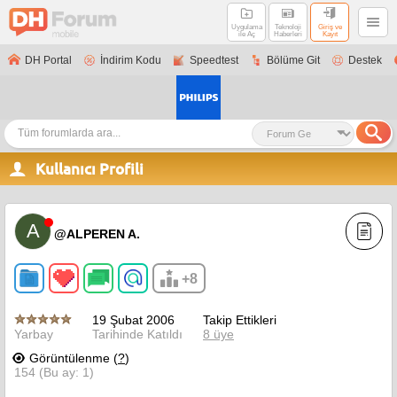
Uygulama
Teknoloji
Giriş ve
ile Aç
Haberleri
Kayıt
DH Portal
İndirim Kodu
Speedtest
Bölüme Git
Destek
Kullanıcı Profili
A
@ALPEREN A.
+8
19 Şubat 2006
Takip Ettikleri
Yarbay
Tarihinde Katıldı
8 üye
Görüntülenme (
?
)
154 (Bu ay: 1)