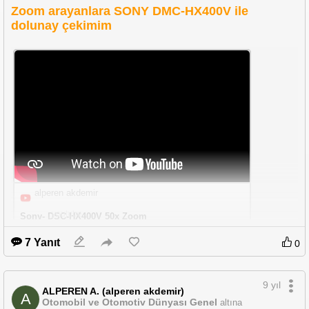
Zoom arayanlara SONY DMC-HX400V ile
dolunay çekimim
alperen akdemir
youtube
Sony- DSC-HX400V 50x Zoom
Dolunay/Fullmoon
7 Yanıt
0
https://youtu.be/ZI6vRW-0iyo
9 yıl
ALPEREN A. (alperen akdemir)
A
Otomobil ve Otomotiv Dünyası Genel
altına