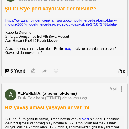
Şu CLS'ye pert kaydı var der misiniz?
https://www.sahibinden.com/ilan/vasita-otomobil-mercedes-benz-black-
motors-2007-model-mercedes-cls-320-cdi-bayi-cikisli-375673788/detay
Kaporta Durumu
2 Parça Değişen ve Bel Altı Boya Mevcut
Ağır Hasar ( PERT ) Kaydı Mevcut
Araca bakınca hala yılan gibi... Bu tip
araç
alsak ne gibi sıkıntısı oluyor?
Gayet iyi durmuyor mu?
5 Yanıt
0
9 yıl
ALPEREN A. (alperen akdemir)
A
Türk Telekom (TTNET)
altına konu açtı.
Hız yavaşlaması yaşayanlar var mı
Bulunduğum şehir Kütahya, 3 tane hattım var 2si
Vdsl
biri Adsl. Hepsinde
de hız düşmesi var örneğin ay boyunca 12-13 mbit olan hat max. 6mbit
oluyor. Vdslde 24mbit olan 11-12 mbit. Çağrı merkezi hiçbir işe yaramıyor.