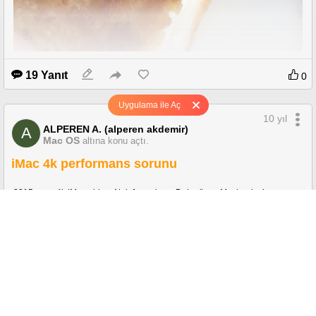
19 Yanıt
0
Uygulama ile Aç
10 yıl
ALPEREN A. (alperen akdemir)
A
Mac OS
altına konu açtı.
iMac 4k performans sorunu
2015 sonu 4k iMac aldım. Alalı 1 ay oluyor.Daha önce Macbook air
kullanmıştım. SSD yok ancak yine de bu kadar yavaş olması canımı
sıkıyor.Sadece photoshop açılması 1 dakikayı buluyor. Çoklu işlemlerde de
bazen kasıyor. Air kullanırken çok çok az olan şeyler bunda üst üste
defalarca oluyor. İlk açtığımda app storedan Sierra'ya güncelledim. Bana bir
fikir verebilecek olan var mı? SSD takma imkanı yok bu alete. Daha da çok
para vermemek için bunu aldım. Şu an çok mutsuzum...
8 Yanıt
0