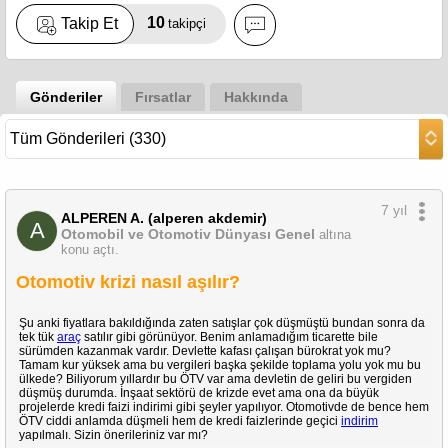
10
Takip Et
takipçi
Gönderiler
Fırsatlar
Hakkında
7 yıl
ALPEREN A. (alperen akdemir)
A
Otomobil ve Otomotiv Dünyası Genel
altına
konu açtı.
Otomotiv krizi nasıl aşılır?
Şu anki fiyatlara bakıldığında zaten satışlar çok düşmüştü bundan sonra da
tek tük
araç
satılır gibi görünüyor. Benim anlamadığım ticarette bile
sürümden kazanmak vardır. Devlette kafası çalışan bürokrat yok mu?
Tamam kur yüksek ama bu vergileri başka şekilde toplama yolu yok mu bu
ülkede? Biliyorum yıllardır bu ÖTV var ama devletin de geliri bu vergiden
düşmüş durumda. İnşaat sektörü de krizde evet ama ona da büyük
projelerde kredi faizi indirimi gibi şeyler yapılıyor. Otomotivde de bence hem
ÖTV ciddi anlamda düşmeli hem de kredi faizlerinde geçici
indirim
yapılmalı. Sizin önerileriniz var mı?