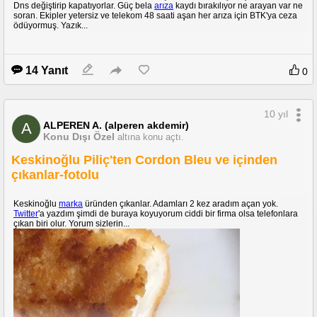
Dns değiştirip kapatıyorlar. Güç bela
arıza
kaydı bırakılıyor ne arayan var ne
soran. Ekipler yetersiz ve telekom 48 saati aşan her arıza için BTK'ya ceza
ödüyormuş. Yazık...
14 Yanıt
0
10 yıl
ALPEREN A. (alperen akdemir)
A
Konu Dışı Özel
altına konu açtı.
Keskinoğlu Piliç'ten Cordon Bleu ve içinden
çıkanlar-fotolu
Keskinoğlu
marka
üründen çıkanlar. Adamları 2 kez aradım açan yok.
Twitter
'a yazdım şimdi de buraya koyuyorum ciddi bir firma olsa telefonlara
çıkan biri olur. Yorum sizlerin...