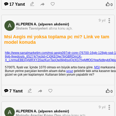
17 Yanıt
0
9 yıl
ALPEREN A. (alperen akdemir)
A
Sistem Tavsiyeleri
altına konu açtı.
Msi Aegis mi yoksa toplama pc mi? Link ve tam
model konuda
http://www.sanalmarketim.com/msi-aegis097xtr-core-i76700-16gb-128gb-ssd-1
8gb-freedos/p_65274/?gclid=Cj0KEQjw76jGBRDm1K-
X_LnrmuEBEiQA8RXYZ0azKunTaoOwWg8sviQzXG7hgMffOGYpwNdtpykIQk
5700TL fiyatı var. İçinde 1070 olması en büyük artısı bana göre.
MSI
markasına 
Bunun yerine parçaları kendim alsam daha
ucuz
gelebilir tabi ama kasanın tas
güzel ve çok yer kaplamıyor. Kullanan bilen yorum yapabilir mi?
7 Yanıt
0
9 yıl
ALPEREN A. (alperen akdemir)
A
Motorlu Araçlar Konu Dışı
altına konu açtı.