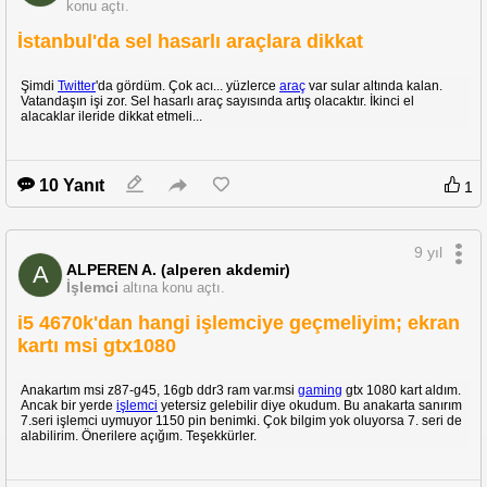
Fiyat/Performans ürünü diyebilirim. Her makinede olduğu gibi yüksek
konu açtı.
zoomda sallanma oluyor onu da tripod ile aşabilirsiniz. Sorusu olanlara
cevap verebilirim yaklaşık 4 aydır kullanıyorum.
İstanbul'da sel hasarlı araçlara dikkat
Şimdi
Twitter
'da gördüm. Çok acı... yüzlerce
araç
var sular altında kalan.
Vatandaşın işi zor. Sel hasarlı araç sayısında artış olacaktır. İkinci el
alacaklar ileride dikkat etmeli...
10 Yanıt
1
9 yıl
ALPEREN A. (alperen akdemir)
A
İşlemci
altına konu açtı.
i5 4670k'dan hangi işlemciye geçmeliyim; ekran
kartı msi gtx1080
Anakartım msi z87-g45, 16gb ddr3 ram var.msi
gaming
gtx 1080 kart aldım.
Ancak bir yerde
işlemci
yetersiz gelebilir diye okudum. Bu anakarta sanırım
7.seri işlemci uymuyor 1150 pin benimki. Çok bilgim yok oluyorsa 7. seri de
alabilirim. Önerilere açığım. Teşekkürler.