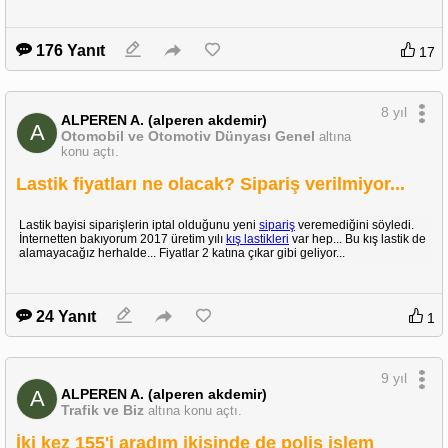
176 Yanıt
17
8 yıl
ALPEREN A. (alperen akdemir)
A
Otomobil ve Otomotiv Dünyası Genel
altına
konu açtı.
Lastik fiyatları ne olacak? Sipariş verilmiyor...
Lastik bayisi siparişlerin iptal olduğunu yeni
sipariş
veremediğini söyledi.
İnternetten bakıyorum 2017 üretim yılı
kış lastikleri
var hep... Bu kış lastik de
alamayacağız herhalde... Fiyatlar 2 katına çıkar gibi geliyor...
24 Yanıt
1
9 yıl
ALPEREN A. (alperen akdemir)
A
Trafik ve Biz
altına konu açtı.
İki kez 155'i aradım ikisinde de polis işlem