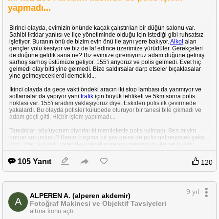
yapmadı...
Birinci olayda, evimizin önünde kaçak çalıştırılan bir düğün salonu var.
Sahibi iktidar yanlısı ve ilçe yönetiminde olduğu için istediği gibi ruhsatsız
işletiyor. Buranın önü de bizim evin önü ile aynı yere bakıyor.
Alkol
alan
gençler yolu kesiyor ve biz de laf edince üzerimize yürüdüler. Gerekçeleri
de düğüne geldik sana ne? Biz evimize giremiyoruz adam düğüne gelmiş
sarhoş sarhoş üstümüze geliyor. 155'i arıyoruz ve polis gelmedi. Evet hiç
gelmedi olay bitti yine gelmedi. Bize saldırsalar darp etseler bıçaklasalar
yine gelmeyeceklerdi demek ki...
İkinci olayda da gece vakti öndeki aracın iki stop lambası da yanmıyor ve
sollamalar da yapıyor yani
trafik
için büyük tehlikeli ve 5km sonra polis
noktası var. 155'i aradım yaklaşıyoruz diye. Eskiden polis ilk çevirmede
yakalardı. Bu olayda polisler kulübede oturuyor bir tanesi bile çıkmadı ve
adam geçti gitti. Hiçbir işlem yapılmadı...
Tanıdıkları söylüyorum diyorlar ki memlekette polis kalmadı. Ben miyim
bunun sorumlusu? Benim başıma bir şey gelse de polis gelmeyecek şaka
gibi... Ben sorumlu vatandaş olarak görevimi yapıyorum. Ancak bizi bu
noktaya getirenlerin Allah belasını versin.
105 Yanıt
120
9 yıl
ALPEREN A. (alperen akdemir)
A
Fotoğraf Makinesi ve Objektif Tavsiyeleri
altına konu açtı.