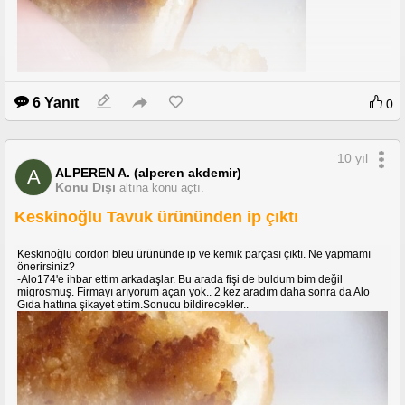
6 Yanıt
0
10 yıl
ALPEREN A. (alperen akdemir)
A
Konu Dışı
altına konu açtı.
Keskinoğlu Tavuk ürününden ip çıktı
Keskinoğlu cordon bleu ürününde ip ve kemik parçası çıktı. Ne yapmamı
önerirsiniz?
-Alo174'e ihbar ettim arkadaşlar. Bu arada fişi de buldum bim değil
migrosmuş. Firmayı arıyorum açan yok.. 2 kez aradım daha sonra da Alo
Gıda hattına şikayet ettim.Sonucu bildirecekler..