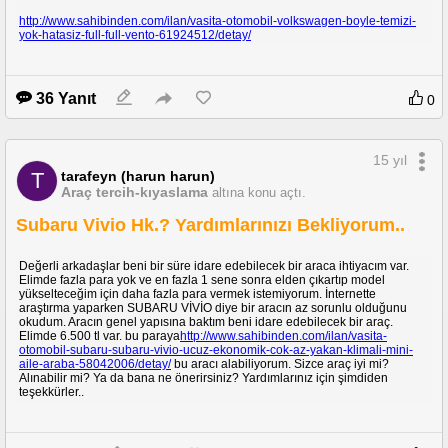
http://www.sahibinden.com/ilan/vasita-otomobil-volkswagen-boyle-temizi-
yok-hatasiz-full-full-vento-61924512/detay/
36 Yanıt
0
15 yıl
tarafeyn (harun harun)
T
Araç tercih-kıyaslama
altına konu açtı.
Subaru Vivio Hk.? Yardımlarınızı Bekliyorum..
Değerli arkadaşlar beni bir süre idare edebilecek bir araca ihtiyacım var.
Elimde fazla para yok ve en fazla 1 sene sonra elden çıkartıp model
yükselteceğim için daha fazla para vermek istemiyorum. İnternette
araştırma yaparken SUBARU VİVİO diye bir aracın az sorunlu olduğunu
okudum. Aracın genel yapısına baktım beni idare edebilecek bir araç.
Elimde 6.500 tl var. bu paraya
http://www.sahibinden.com/ilan/vasita-
otomobil-subaru-subaru-vivio-ucuz-ekonomik-cok-az-yakan-klimali-mini-
aile-araba-58042006/detay/
bu aracı alabiliyorum. Sizce araç iyi mi?
Alınabilir mi? Ya da bana ne önerirsiniz? Yardımlarınız için şimdiden
teşekkürler..