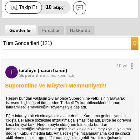
10
Takip Et
takipçi
Gönderiler
Fırsatlar
Hakkında
10 yıl
tarafeyn (harun harun)
T
Superonline
altına konu açtı.
Superonline ve Müşteri Memnuniyeti!!
Herşey bundan yaklaşın 2-3 ay önce Superonline yetkilisinin arayarak
istersem hiçbir ücret ödemeden Turkcell TV kurabileceklerini bunun
faturamı etkilemeyeceğini söylemesiyle başladı.
Eğer faturaya bir ek olmayacaksa olur dedim. Kuruluma gelindi, yapıldı,
çıkışta alel alece sözleşme imzalatma çalışması başladı. Birde ne göreyim
koca bir fiyat farkı! Neden böyle olduğunu telefonda bundan
bahsedilmediğini söylesemde gelen teknik ekip biz bilmeyiz ya al ya alma
dediler. Kabul etmedim tabi. Ama sözleşme imzalamamama kod ile cihazı
aktif etmememize rağmen faturam o şekilde geldi. Aradım sağolsunlar