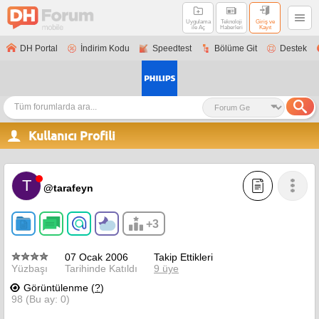
Uygulama
Teknoloji
Giriş ve
ile Aç
Haberleri
Kayıt
DH Portal
İndirim Kodu
Speedtest
Bölüme Git
Destek
Kullanıcı Profili
T
@tarafeyn
+3
07 Ocak 2006
Takip Ettikleri
Yüzbaşı
Tarihinde Katıldı
9 üye
Görüntülenme (
?
)
98 (Bu ay: 0)