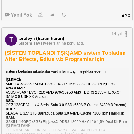
Yanıt Yok
0
14 yıl
tarafeyn (harun harun)
T
Sistem Tavsiyeleri
altına konu açtı.
(SİSTEM TOPLANDI TŞK)AMD sistem Topladım
After Effects, Edius v.b Programlar İçin
sistemi topladım arkadaşlar yardımlarınız için teşekkür ederim.
İŞLEMCİ:
AMD FX X8 8350 SOKET AM3+ 4GHZ 16MB CACHE 32NN İŞLEMCI
ANAKART:
ASUS M5A97 EVO R2.0 AMD 970/SB950 AM3+ DDR3 2133MHz (O.C.)
SATA 3.0 USB 3.0 Anakart
SSD:
OCZ 128GB Vertex 4 Serisi Sata 3.0 SSD (560MB Okuma / 430MB Yazma)
HDD:
SEAGATE 3.5" 2TB Barracuda Sata 3.0 64MB Cache 7200Rpm Harddisk
RAM:
GSKILL 16GB(2x8GB) RipjawsX DDR3 1866MHz CL10 1,5V Dual Kit Ram
İŞLEMCİ FANI:
THERMALTAKE CONTAC30 LGA775/1155/1156/1366/2011 &