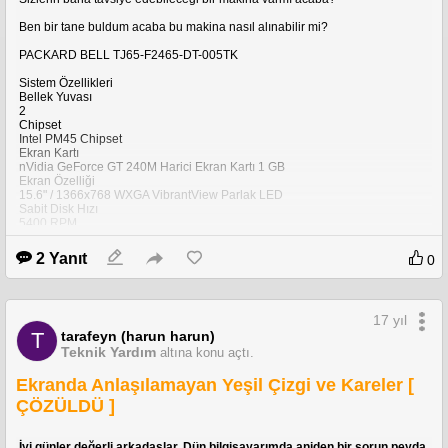
Ben bir tane buldum acaba bu makina nasıl alınabilir mi?
PACKARD BELL TJ65-F2465-DT-005TK
Sistem Özellikleri
Bellek Yuvası
2
Chipset
Intel PM45 Chipset
Ekran Kartı
nVidia GeForce GT 240M Harici Ekran Kartı 1 GB
Ekran Özelliği
15.6" / 1366x768 WXGA VibrantView Parlak LED
Sabit Disk Hızı
5400 RPM
Sabit Disk Kapasitesi (GB)
320 GB
2 Yanıt
0
İşlemci Tipi
Intel Core 2 Duo
İşlemci / Hızı
Intel Core 2 Duo T6600 2.20 Ghz 2 MB Cache 800 Mhz FSB
17 yıl
İşlemci Hızı Aralığı
tarafeyn (harun harun)
2 Ghz - 2.9 Ghz
T
İşletim Sistemi
Teknik Yardım
altına konu açtı.
Linux
Kamera
Ekranda Anlaşılamayan Yeşil Çizgi ve Kareler [
Var
ÇÖZÜLDÜ ]
Klavye
Türkçe Q Klavye
Marka
İyi günler değerli arkadaşlar. Dün bilgisayarımda aniden bir sorun peyda
Packard Bell