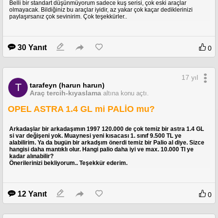
Belli bir standart düşünmüyorum sadece kuş serisi, çok eski araçlar
olmayacak. Bildiğiniz bu araçlar iyidir, az yakar çok kaçar dediklerinizi
paylaşırsanız çok sevinirim. Çok teşekkürler..
30 Yanıt
0
17 yıl
tarafeyn (harun harun)
T
Araç tercih-kıyaslama
altına konu açtı.
OPEL ASTRA 1.4 GL mi PALİO mu?
Arkadaşlar bir arkadaşımın 1997 120.000 de çok temiz bir astra 1.4 GL
si var değişeni yok. Muaynesi yeni kısacası 1. sınıf 9.500 TL ye
alabilirim. Ya da bugün bir arkadşım önerdi temiz bir Palio al diye. Sizce
hangisi daha mantıklı olur. Hangi palio daha iyi ve max. 10.000 Tl ye
kadar alınabilir?
Önerilerinizi bekliyorum.. Teşekkür ederim.
12 Yanıt
0