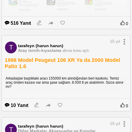
Ekran kartım var hd5870 1gb 256 bit bu yeterli olur mu?
Tavsiyelerinizi bekliyorum.. Teşekkürler..
516 Yanıt
0
15 yıl
tarafeyn (harun harun)
T
Araç tercih-kıyaslama
altına konu açtı.
2. GÜN
1998 Model Peugeut 106 XR Ya da 2000 Model
Palio 1.6
Arkadaşlar başlıktaki aracı 155000 km alındığından beri kaskolu. Temiz
araç önden kazası var ama şase sağlam. 8.500 tl ye alabilirim. Sizce alınır
mı?
10 Yanıt
0
15 yıl
tarafeyn (harun harun)
T
Diğer Markalar, Aksesuarlar ve Konular