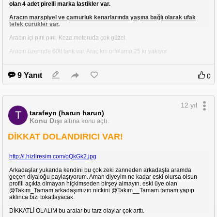
olan 4 adet pirelli marka lastikler var.
Aracın marşpiyel ve çamurluk kenarlarında yaşına bağlı olarak ufak
tefek çürükler var.
Aracın içi pırıl pırıl. Keza motoruda çok güzel.
Aracın üzerinde 60lt tank var. Araç km ortalama 25 kr yakıyor.
Aracın masrafı yok.
9 Yanıt
0
12 yıl
tarafeyn (harun harun)
T
Konu Dışı
altına konu açtı.
DİKKAT DOLANDIRICI VAR!
http://i.hizliresim.com/oQkGk2.jpg
Arkadaşlar yukarıda kendini bu çok zeki zanneden arkadaşla aramda
geçen diyaloğu paylaşıyorum. Aman diyeyim ne kadar eski olursa olsun
profili açıkta olmayan hiçkimseden birşey almayın. eski üye olan
@Takım_Tamam arkadaşımızın nickini @Takım__Tamam tamam yapıp
aklınca bizi tokatlayacak.
DİKKATLİ OLALIM bu aralar bu tarz olaylar çok arttı.