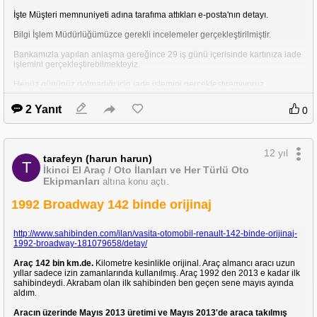
İşte Müşteri memnuniyeti adına tarafıma attıkları e-posta'nın detayı.
Bilgi İşlem Müdürlüğümüzce gerekli incelemeler gerçekleştirilmiştir.
Bankamızla yapılan anlaşma gereğince 29 iş günü içerisinde kartınıza iade
işlemini gerçekleştirebilmekteyiz.
Henüz gününüz dolmadığı için iade işlemini gerçekleştiremiyoruz.
Bilginize sunarız.
2 Yanıt
0
Bankalarıyla bir anlaşma yapmışlar. Bankaları ya da kendileri bu parayı tam
29 gün kullanacak sonra teslim edecek. Her iptal vb. Bilette aynı işi
yaptıklarında ne kadar büyük bir parayı yönetebileceklerini düşününüz.
12 yıl
tarafeyn (harun harun)
Ayrıca kendi sitelerinde
T
http://www.niluferturizm.com.tr/2011/sss.htm
Sıkça
İkinci El Araç / Oto İlanları ve Her Türlü Oto
Sorulan Sorular bölümünde iade için 29 gün sonra iade edileceği hiçbir
Ekipmanları
altına konu açtı.
yerde yazmamakta.
1992 Broadway 142 binde orijinaj
http://www.sahibinden.com/ilan/vasita-otomobil-renault-142-binde-orijinaj-
1992-broadway-181079658/detay/
Araç 142 bin km.de.
Kilometre kesinlikle orijinal. Araç almancı aracı uzun
yıllar sadece izin zamanlarında kullanılmış. Araç 1992 den 2013 e kadar ilk
sahibindeydi. Akrabam olan ilk sahibinden ben geçen sene mayıs ayında
aldım.
Aracın üzerinde Mayıs 2013 üretimi ve Mayıs 2013'de araca takılmış