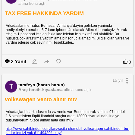
altına konu açtı.
TAX FREE HAKKINDA YARDIM
1. GÜN
Arkadaslar merhaba. Ben suan Almanya`dayim gelirken yanimda
hediyeleriyle beraber 6-7 tane iphone 4s olacak. Ailecek buradayiz. Merak
ettigim 1 pasaport icin en fazla kac telefon icin tax refund alabiliriz. Bu
hususta cok arastirma yaptim ama bir sonuc alamadim. Bilgisi olan varsa ve
yardim ederse cok sevinirim. Tesekkurler..
2 Yanıt
0
15 yıl
tarafeyn (harun harun)
T
Araç tercih-kıyaslama
altına konu açtı.
volkswagen Vento alınır mı?
Arkadaşlar bir arkadaşımda vw vento var. Bende merak saldım. 97 model
1.6 sıralı sistem tüplü ilandaki araçlar aracı 13000 civarı alınabilir diye
düşünüyorum. Sizce almak hata olur mu?
http://www.sahibinden.com/ilan/vasita-otomobil-volkswagen-sahibinden-bu-
kadar-temizi-yok-61149480/detay/