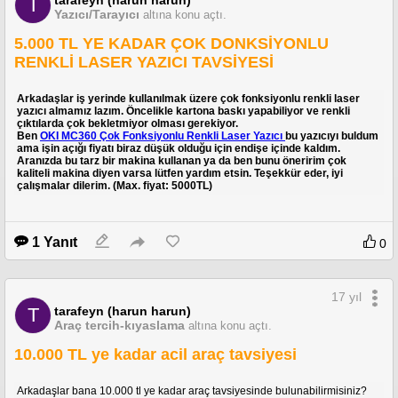
tarafeyn (harun harun)
T
Yazıcı/Tarayıcı
altına konu açtı.
5.000 TL YE KADAR ÇOK DONKSİYONLU
RENKLİ LASER YAZICI TAVSİYESİ
Arkadaşlar iş yerinde kullanılmak üzere çok fonksiyonlu renkli laser
yazıcı almamız lazım. Öncelikle kartona baskı yapabiliyor ve renkli
çıktılarda çok bekletmiyor olması gerekiyor.
Ben
OKI MC360 Çok Fonksiyonlu Renkli Laser Yazıcı
bu yazıcıyı buldum
ama işin açığı fiyatı biraz düşük olduğu için endişe içinde kaldım.
Aranızda bu tarz bir makina kullanan ya da ben bunu öneririm çok
kaliteli makina diyen varsa lütfen yardım etsin. Teşekkür eder, iyi
çalışmalar dilerim. (Max. fiyat: 5000TL)
1 Yanıt
0
17 yıl
tarafeyn (harun harun)
T
Araç tercih-kıyaslama
altına konu açtı.
10.000 TL ye kadar acil araç tavsiyesi
Arkadaşlar bana 10.000 tl ye kadar araç tavsiyesinde bulunabilirmisiniz?