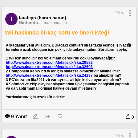
16 yıl
tarafeyn (harun harun)
T
Nintendo
altına konu açtı.
Wii hakkında birkaç soru ve öneri isteği
Arkadaşlar yeni wii aldım. Buradaki konuları biraz takip edince işin açığı
terimlere uzak olduğum için pek iyi de anlayamadım. Sorularım şöyle,
1 Wii için ikinci bir kol vb almam gerekirmi çoklu oynayacağız?
http://www.dealextreme.com/details.dx/sku.29592
http://www.dealextreme.com/details.dx/sku.32606
2 Component kablo lcd tv ler için olmazsa olmazmıdır alınmalımı?
http://www.dealextreme.com/details.dx/sku.24297
bu alınabilir mi?
3 PC'de zaten fifa2011 vb var ayrıca wii için kol ve oyun almalı mı?
4 Softmod ve chip olayını anlayamadım f/p açısından hangisini yapmalı
ya da yaptırmamalı orijinal haliyle devam mı etmeli?
Yardımlarınız için teşekkür ederim..
9 Yanıt
0
16 yıl