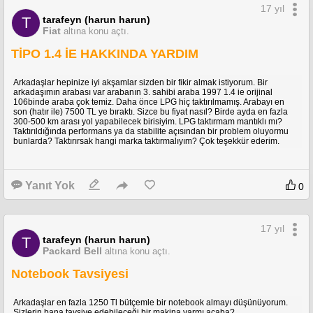
17 yıl
tarafeyn (harun harun)
T
Fiat
altına konu açtı.
TİPO 1.4 İE HAKKINDA YARDIM
Arkadaşlar hepinize iyi akşamlar sizden bir fikir almak istiyorum. Bir
arkadaşımın arabası var arabanın 3. sahibi araba 1997 1.4 ie orijinal
106binde araba çok temiz. Daha önce LPG hiç taktırılmamış. Arabayı en
son (hatır ile) 7500 TL ye bıraktı. Sizce bu fiyat nasıl? Birde ayda en fazla
300-500 km arası yol yapabilecek birisiyim. LPG taktırmam mantıklı mı?
Taktırıldığında performans ya da stabilite açısından bir problem oluyormu
bunlarda? Taktırırsak hangi marka taktırmalıyım? Çok teşekkür ederim.
Yanıt Yok
0
17 yıl
tarafeyn (harun harun)
T
Packard Bell
altına konu açtı.
Notebook Tavsiyesi
Arkadaşlar en fazla 1250 Tl bütçemle bir notebook almayı düşünüyorum.
Sizlerin bana tavsiye edebileceği bir makina varmı acaba?