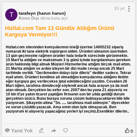
15 yıl
tarafeyn (harun harun)
T
Konu Dışı
altına konu açtı.
Hizlial.com Tam 13 Gündür Aldığım Ürünü
Kargoya Vermiyor!!!
Hızlıal.com sitesinden komşularımın isteği üzerine 14005232 sipariş
numaralı iki tane elektrik süpürgesi aldım. Ürünleri almamın üzerinden
13 gün geçmesine rağmen ürünler hala tedarik sürecinde görünmekte.
15 Mart'ta aldığım ve maksimum 3 iş günü içinde kargolanması gereken
ürün hakkında bilgi almak Müşteri Hizmetlerine attığım birçok mail attım.
21 Martta attığım ve ardını izleyen bir dizi maile cevap ancak 25 Mart
tarihinde verildi. "Gecikmeden dolayı özür dileriz" dediler sadece. Tekrar
mail attım. Ürünleri kendime ait olmadığını komşularıma aldığımı ilettim
eğer kargoya geç verilecekse iptal edebileceğimi yazdım. Cevaben 26
Mart öğlen, tarafıma dönüleceği söylendi ancak hala arayan ya da mail
atan olmadı. Gerçekten bu sefer son. 2007'den bu yana 21 alışveriş ve
10 bin tl'ye yakın ticaret yaptığım firmanın son bir yılda geldiği durum
gerçekten üzücü. Bunu buraya soruna çözüm bulmayacaklarını bile bile
yazıyorum. Şikayetin altına "Sn. ..... tarafınıza mail atılmıştır." diyecekler
ve sorun çözüldü yazacak. Ama emin olun öyle olmayacak. Ben
yazıyorum ki alışveriş yapacağınız yerleri iyi seçiniz.Esenlikler dilerim..
Yanıt Yok
0