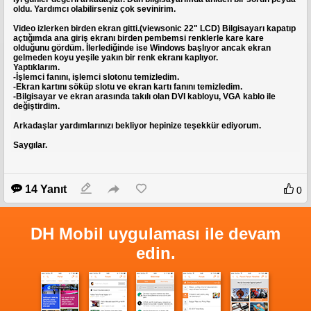
oldu. Yardımcı olabilirseniz çok sevinirim.
Optik Sürücü
DVD Double Layer DVD+RW
Video izlerken birden ekran gitti.(viewsonic 22" LCD) Bilgisayarı kapatıp
Parmakizi Okuyucu
açtığımda ana giriş ekranı birden pembemsi renklerle kare kare
Yok
olduğunu gördüm. İlerlediğinde ise Windows başlıyor ancak ekran
Pil Ömrü
gelmeden koyu yeşile yakın bir renk ekranı kaplıyor.
6 Cell Li-ion 1 - 3 Saat Arası Kullanım Odaklı Değişim Süresi
Yaptıklarım.
Ses Kartı
-İşlemci fanını, işlemci slotonu temizledim.
MS-Sound uyumlu ses kartı, stereo hoparlör
-Ekran kartını söküp slotu ve ekran kartı fanını temizledim.
Sistem Belleği
-Bilgisayar ve ekran arasında takılı olan DVI kabloyu, VGA kablo ile
3072 MB
değiştirdim.
Bağlanabilirlik
Bluetooth
Arkadaşlar yardımlarınızı bekliyor hepinize teşekkür ediyorum.
Var
Ethernet
Saygılar.
10/100/1000 Gigabit Ethernet Lan
Fax Modem
Yok
Firewire
Yok
14 Yanıt
0
Hdmi
Var
Wireless
Wireless 802.11a/b/g/Draft-N
DH Mobil uygulaması ile devam
Usb Sayısı
3 Adet
edin.
Taşınabilirlik
Ağırlık
2.7 KG
Arkadaşlar ne dersiniz bu makina alınabilinirmi?