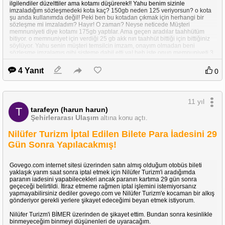
ilgilendiler düzelttiler ama kotamı düşürerek!! Yahu benim sizinle
imzaladığım sözleşmedeki kota kaç? 150gb neden 125 veriyorsun? o kota
şu anda kullanımda değil! Peki ben bu kotadan çıkmak için herhangi bir
sözleşme mi imzaladım? Hayır! O zaman? Neyse neticede Müşteri
memnuniyeti diye kotamı 175gb yaptılar. Ama geçen aradılar taahhütüm
bitiyor. o memnuniyet için verdiği 25 gb akk nın taahhüt bittiği için bittiğiniz
söylüyor. Yahu senin müşteri temsilcin imzam, onayım olmadan beni
sözleşme imzalamış gibi sisteme dahil etti ya! heh işte onun memnuniyeti 3
ay mı? Neyse zaten telefondaki internet yetiyor. Galiba uzun bir aradan
sonra evimde internetsiz bir döneme gireceğim.
4 Yanıt
0
Sabırla akuduğunuz için teşekkürler.
11 yıl
tarafeyn (harun harun)
T
Şehirlerarası Ulaşım
altına konu açtı.
Nilüfer Turizm İptal Edilen Bilete Para İadesini 29
Gün Sonra Yapılacakmış!
Govego.com internet sitesi üzerinden satın almış olduğum otobüs bileti
yaklaşık yarım saat sonra iptal etmek için Nilüfer Turizm'i aradığımda
paranın iadesini yapabilecekleri ancak paranın kartıma 29 gün sonra
geçeceği belirtildi. İtiraz etmeme rağmen iptal işlemini istemiyorsanız
yapmayabilirsiniz dediler govego.com ve Nilüfer Turizm'e kocaman bir alkış
gönderiyor gerekli yerlere şikayet edeceğimi beyan etmek istiyorum.
Nilüfer Turizm'i BİMER üzerinden de şikayet ettim. Bundan sonra kesinlikle
binmeyeceğim binmeyi düşünenleri de uyaracağım.