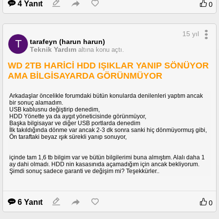
4 Yanıt
0
15 yıl
tarafeyn (harun harun)
T
Teknik Yardım
altına konu açtı.
WD 2TB HARİCİ HDD IŞIKLAR YANIP SÖNÜYOR
AMA BİLGİSAYARDA GÖRÜNMÜYOR
Arkadaşlar öncelikle forumdaki bütün konularda denilenleri yaptım ancak
bir sonuç alamadım.
USB kablusnu değiştirip denedim,
HDD Yönette ya da aygıt yöneticisinde görünmüyor,
Başka bilgisayar ve diğer USB portlarda denedim
İlk takıldığında dönme var ancak 2-3 dk sonra sanki hiç dönmüyormuş gibi,
Ön taraftaki beyaz ışık sürekli yanıp sonuyor,
içinde tam 1,6 tb bilgim var ve bütün bilgilerimi buna almıştım. Alalı daha 1
ay dahi olmadı. HDD nin kasasınıda açamadığım için ancak bekliyorum.
Şimdi sonuç sadece garanti ve değişim mi? Teşekkürler..
6 Yanıt
0