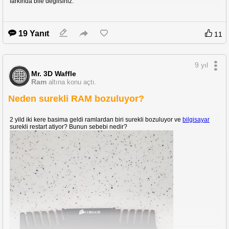
farkında bile değilsiniz.
19 Yanıt
11
9 yıl
Mr. 3D Waffle
Ram
altına konu açtı.
Neden surekli RAM bozuluyor?
2 yild iki kere basima geldi ramlardan biri surekli bozuluyor ve
bilgisayar
surekli restart atiyor? Bunun sebebi nedir?