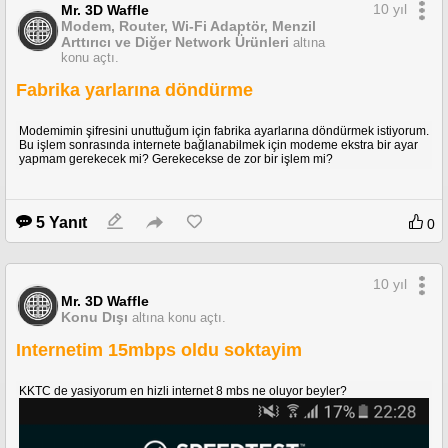
10 yıl
Mr. 3D Waffle
Modem, Router, Wi-Fi Adaptör, Menzil
Arttırıcı ve Diğer Network Ürünleri
altına
konu açtı.
Fabrika yarlarına döndürme
Modemimin şifresini unuttuğum için fabrika ayarlarına döndürmek istiyorum.
Bu işlem sonrasında internete bağlanabilmek için modeme ekstra bir ayar
yapmam gerekecek mi? Gerekecekse de zor bir işlem mi?
5 Yanıt
0
10 yıl
Mr. 3D Waffle
Konu Dışı
altına konu açtı.
Internetim 15mbps oldu soktayim
KKTC de yasiyorum en hizli internet 8 mbs ne oluyor beyler?