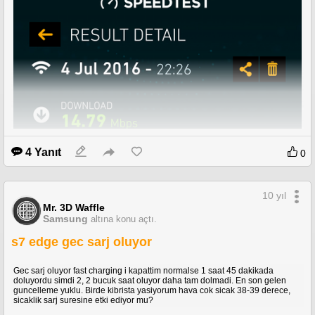
4 Yanıt
0
10 yıl
Mr. 3D Waffle
Samsung
altına konu açtı.
s7 edge gec sarj oluyor
Gec sarj oluyor fast charging i kapattim normalse 1 saat 45 dakikada
doluyordu simdi 2, 2 bucuk saat oluyor daha tam dolmadi. En son gelen
guncelleme yuklu. Birde kibrista yasiyorum hava cok sicak 38-39 derece,
sicaklik sarj suresine etki ediyor mu?