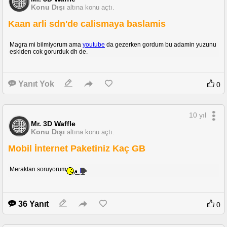
Konu Dışı
altına konu açtı.
Kaan arli sdn'de calismaya baslamis
Magra mi bilmiyorum ama
youtube
da gezerken gordum bu adamin yuzunu
eskiden cok gorurduk dh de.
Yanıt Yok
0
10 yıl
Mr. 3D Waffle
Konu Dışı
altına konu açtı.
Mobil İnternet Paketiniz Kaç GB
Meraktan soruyorum
36 Yanıt
0