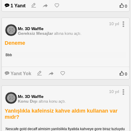
1 Yanıt
0
10 yıl
Mr. 3D Waffle
Gereksiz Mesajlar
altına konu açtı.
Deneme
Bbb
Yanıt Yok
0
10 yıl
Mr. 3D Waffle
Konu Dışı
altına konu açtı.
Yanlışlıkla kafeinsiz kahve aldım kullanan var
mıdr?
Nescafe gold decaff almisim yanlislikla fiyatida kahveye gore biraz tuzluydu