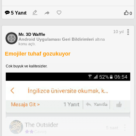
5 Yanıt
0
10 yıl
Mr. 3D Waffle
Android Uygulaması Geri Bildirimleri
altına
konu açtı.
Emojiler tuhaf gozukuyor
Cok buyuk ve kalitesizler.