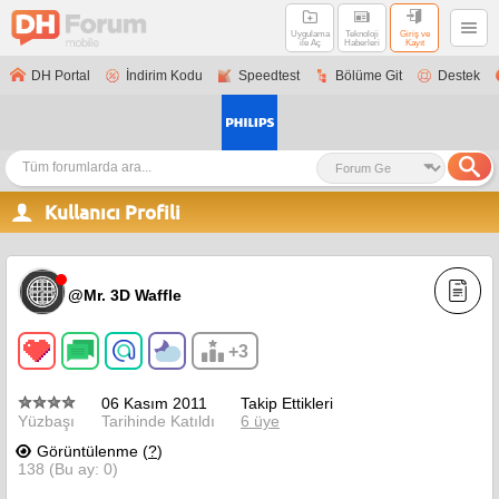
Uygulama
Teknoloji
Giriş ve
ile Aç
Haberleri
Kayıt
DH Portal
İndirim Kodu
Speedtest
Bölüme Git
Destek
Kullanıcı Profili
@Mr. 3D Waffle
+3
06 Kasım 2011
Takip Ettikleri
Yüzbaşı
Tarihinde Katıldı
6 üye
Görüntülenme (
?
)
138 (Bu ay: 0)