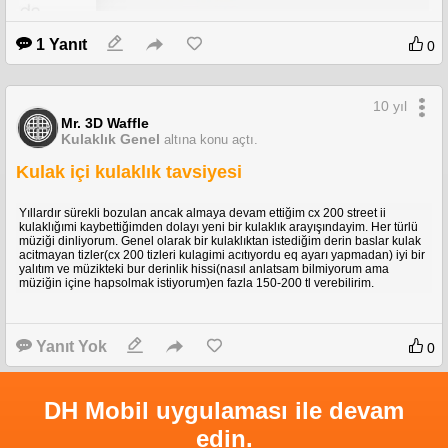
1 Yanıt
0
10 yıl
Mr. 3D Waffle
Kulaklık Genel
altına konu açtı.
Kulak içi kulaklık tavsiyesi
Yıllardır sürekli bozulan ancak almaya devam ettiğim cx 200 street ii
kulaklığımi kaybettiğimden dolayı yeni bir kulaklık arayışındayim. Her türlü
müziği dinliyorum. Genel olarak bir kulaklıktan istediğim derin baslar kulak
acitmayan tizler(cx 200 tizleri kulagimi acıtıyordu eq ayarı yapmadan) iyi bir
yalıtım ve müzikteki bur derinlik hissi(nasıl anlatsam bilmiyorum ama
müziğin içine hapsolmak istiyorum)en fazla 150-200 tl verebilirim.
Yanıt Yok
0
DH Mobil uygulaması ile devam
edin.