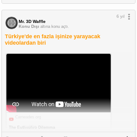
6 yıl
Mr. 3D Waffle
Konu Dışı
altına konu açtı.
Türkiye'de en fazla işinize yarayacak
videolardan biri
Carneades.org
youtube
The Euthyphro Dilemma