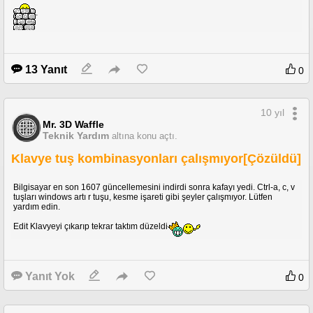
.
13 Yanıt
0
10 yıl
Mr. 3D Waffle
Teknik Yardım
altına konu açtı.
Klavye tuş kombinasyonları çalışmıyor[Çözüldü]
Bilgisayar en son 1607 güncellemesini indirdi sonra kafayı yedi. Ctrl-a, c, v
tuşları windows artı r tuşu, kesme işareti gibi şeyler çalışmıyor. Lütfen
yardım edin.
Edit Klavyeyi çıkarıp tekrar taktım düzeldi
Yanıt Yok
0