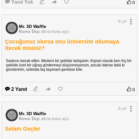
Yanıt Yok
https://www.youtube.com/watch?v=hMOD7ofD9Ck
0
6 yıl
Mr. 3D Waffle
Konu Dışı
Buraya bırakıyorum. Birçok değişik durumda kullanabilirsiniz.
altına konu açtı.
Çocuğunuz olursa onu üniversite okumaya
itecek misiniz?
Sadece merak ettim. Medeni bir şekilde tartışalım. Kişisel olarak ben hiç bir
şekilde özel bir uğraş göstermeyi düşünmüyorum, ancak isterse tabii ki
gönderirim, sırtımda taş taşımam gerekse bile.
2 Yanıt
0
6 yıl
Mr. 3D Waffle
Konu Dışı
altına konu açtı.
Selam Geçler