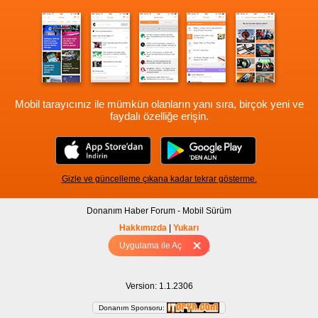
Cihaz: iPhone6,2 (9.2)
Sürüm: 2.0 (10484)
Mobil tarayıcınız ile mümkün olanların yanı sıra, birçok yeni ve
faydalı özelliğe erişin.
Gizle ve güncelleme çıkana kadar tekrar gösterme.
Donanım Haber Forum - Mobil Sürüm
Hakkımızda
|
Yukarı
Uygulama ile Aç
Tam sürüm için Tıklayınız
Version: 1.1.2306
Donanım Sponsoru: