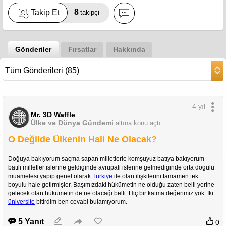
8
Takip Et
takipçi
Gönderiler
Fırsatlar
Hakkında
4 yıl
Mr. 3D Waffle
Ülke ve Dünya Gündemi
altına konu açtı.
O Değilde Ülkenin Hali Ne Olacak?
Doğuya bakıyorum saçma sapan milletlerle komşuyuz batıya bakıyorum 
batılı milletler islerine geldiginde avrupali islerine gelmediginde orta dogulu 
muamelesi yapip genel olarak 
Türkiye
 ile olan ilişkilerini tamamen tek 
boyulu hale getirmişler. Başımızdaki hükümetin ne olduğu zaten belli yerine 
gelecek olan hükümetin de ne olacağı belli. Hiç bir katma değerimiz yok. Iki 
üniversite
 bitirdim ben cevabi bulamıyorum. 
5 Yanıt
0