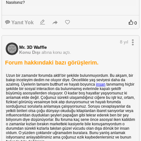
Nasılsınız?
Yanıt Yok
0
8 yıl
Mr. 3D Waffle
Konu Dışı
altına konu açtı.
Forum hakkındaki bazı görüşlerim.
Uzun bir zamandır forumda aktif bir şekilde bulunmuyordum. Bu akşam, bir
bakıp inceleyim dedim ne oluyor diye. Öncellikle yaş seviyesi daha da
azalmış. Üyelerin tamamı butthurt ve hayatı boyunca
insan
tanımamış hiçbir
şekilde bir sosyal interaction da bulunmamış evlerinde kapalı şekilfr
büyümüş asosyallerden oluşuyor. O kadar boş hayatlar yaşıyorsunuz ki
anlamak elde değil. Çoğunuz sürekli ulaşamdığınız ciğere bu iştr kız, ortam,
fiziksel görünüş vesaireye bok atıp duruyorsunuz ve hayatı forumda
sorduğunuz sorularla anlamaya çalışıyorsunuz. Soruyu cevaplayanlar da
yetkili birileri olsa çoğu dünyayı okuduğu kitaplardan ibaret sanıyorlar veya
influencerldan duydukları şeyleri papağan gibi tekrar ederek ben bir şey
biliyorum diye düşünüyorlar. Bu foruma kaç sene önce asosyal iken katıldım
o zamanlar kızları bırakın marketteki kasiyerle bile konuşamıyordum o
durumdan sürekli kızlarla takılan güzel vücudu olan dışa dönük bir insan
oldum. O yüzden çoktandır uğramadım buralara. Bunu yanlış anlamak
istiyorsanız anlayabilirsiniz ama çoğunuz ezik kaybedenlersiniz ve bunun