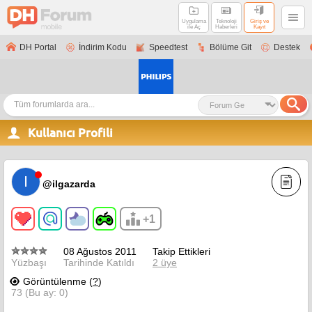
Uygulama
Teknoloji
Giriş ve
ile Aç
Haberleri
Kayıt
DH Portal
İndirim Kodu
Speedtest
Bölüme Git
Destek
Kullanıcı Profili
I
@ilgazarda
+1
08 Ağustos 2011
Takip Ettikleri
Yüzbaşı
Tarihinde Katıldı
2 üye
Görüntülenme (
?
)
73 (Bu ay: 0)