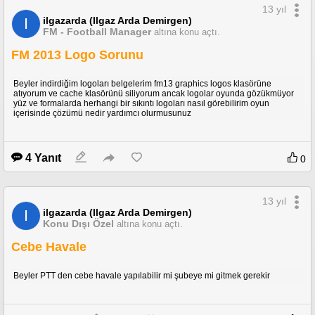
13 yıl
ilgazarda (Ilgaz Arda Demirgen)
I
FM - Football Manager
altına konu açtı.
FM 2013 Logo Sorunu
Beyler indirdiğim logoları belgelerim fm13 graphics logos klasörüne
atıyorum ve cache klasörünü siliyorum ancak logolar oyunda gözükmüyor
yüz ve formalarda herhangi bir sıkıntı logoları nasıl görebilirim oyun
içerisinde çözümü nedir yardımcı olurmusunuz
4 Yanıt
0
13 yıl
ilgazarda (Ilgaz Arda Demirgen)
I
Konu Dışı Özel
altına konu açtı.
Cebe Havale
Beyler PTT den cebe havale yapılabilir mi şubeye mi gitmek gerekir