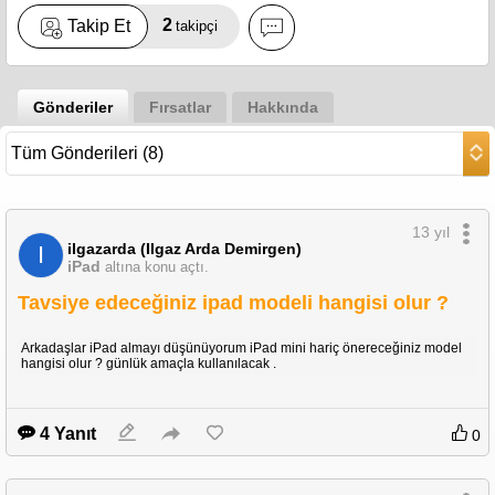
2
Takip Et
takipçi
Gönderiler
Fırsatlar
Hakkında
13 yıl
ilgazarda (Ilgaz Arda Demirgen)
I
iPad
altına konu açtı.
Tavsiye edeceğiniz ipad modeli hangisi olur ?
Arkadaşlar iPad almayı düşünüyorum iPad mini hariç önereceğiniz model
hangisi olur ? günlük amaçla kullanılacak .
4 Yanıt
0