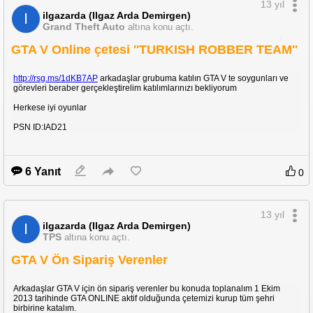
13 yıl
ilgazarda (Ilgaz Arda Demirgen)
I
Grand Theft Auto
altına konu açtı.
GTA V Online çetesi ''TURKISH ROBBER TEAM''
http://rsg.ms/1dKB7AP
arkadaşlar grubuma katılın GTA V te soygunları ve
görevleri beraber gerçekleştirelim katılımlarınızı bekliyorum
Herkese iyi oyunlar
PSN ID:IAD21
6 Yanıt
0
13 yıl
ilgazarda (Ilgaz Arda Demirgen)
I
TPS
altına konu açtı.
GTA V Ön Sipariş Verenler
Arkadaşlar GTA V için ön sipariş verenler bu konuda toplanalım 1 Ekim
2013 tarihinde GTA ONLINE aktif olduğunda çetemizi kurup tüm şehri
birbirine katalım.