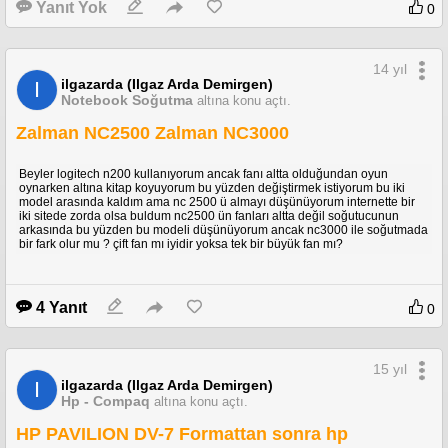
Yanıt Yok
0
14 yıl
ilgazarda (Ilgaz Arda Demirgen)
I
Notebook Soğutma
altına konu açtı.
Zalman NC2500 Zalman NC3000
Beyler logitech n200 kullanıyorum ancak fanı altta olduğundan oyun
oynarken altına kitap koyuyorum bu yüzden değiştirmek istiyorum bu iki
model arasında kaldım ama nc 2500 ü almayı düşünüyorum internette bir
iki sitede zorda olsa buldum nc2500 ün fanları altta değil soğutucunun
arkasında bu yüzden bu modeli düşünüyorum ancak nc3000 ile soğutmada
bir fark olur mu ? çift fan mı iyidir yoksa tek bir büyük fan mı?
4 Yanıt
0
15 yıl
ilgazarda (Ilgaz Arda Demirgen)
I
Hp - Compaq
altına konu açtı.
HP PAVILION DV-7 Formattan sonra hp