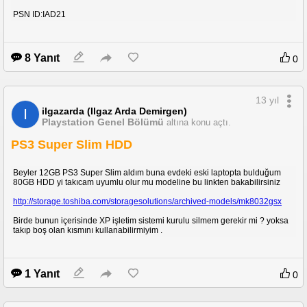
PSN ID:IAD21
8 Yanıt
0
13 yıl
ilgazarda (Ilgaz Arda Demirgen)
I
Playstation Genel Bölümü
altına konu açtı.
PS3 Super Slim HDD
Beyler 12GB PS3 Super Slim aldım buna evdeki eski laptopta bulduğum
80GB HDD yi takıcam uyumlu olur mu modeline bu linkten bakabilirsiniz
http://storage.toshiba.com/storagesolutions/archived-models/mk8032gsx
Birde bunun içerisinde XP işletim sistemi kurulu silmem gerekir mi ? yoksa
takıp boş olan kısmını kullanabilirmiyim .
1 Yanıt
0