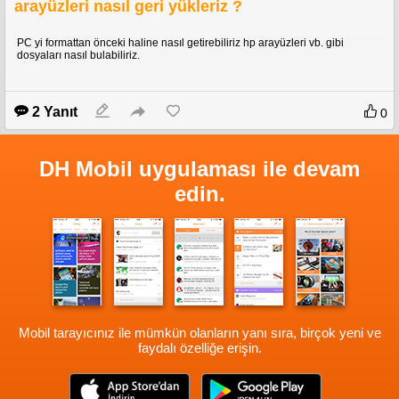
arayüzleri nasıl geri yükleriz ?
PC yi formattan önceki haline nasıl getirebiliriz hp arayüzleri vb. gibi
dosyaları nasıl bulabiliriz.
2 Yanıt
0
DH Mobil uygulaması ile devam
edin.
Mobil tarayıcınız ile mümkün olanların yanı sıra, birçok yeni ve
faydalı özelliğe erişin.