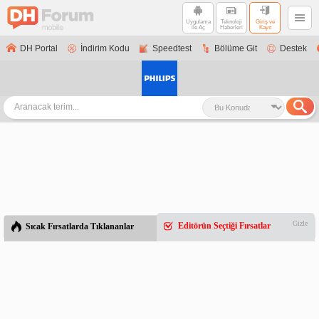
Uygulama
Teknoloji
Giriş ve
ile Aç
Haberleri
Kayıt
DH Portal
İndirim Kodu
Speedtest
Bölüme Git
Destek
Gizle
Editörün Seçtiği Fırsatlar
Sıcak Fırsatlarda Tıklananlar