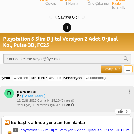
Cevap
Tıklama
Öne Çıkarma
Fazla
İstatistik
Sayfaya Git
1
Playstation 5 Slim Dijital Versiyon 2 Adet Orjinal
Kol, Pulse 3D, FC25
Cevap Yaz
Şehir :
#Ankara
İlan Türü :
#Satılık
Kondisyon :
#Kullanılmış
durumete
D
Er
Konu Sahibi
12 Eylül 2025 Cuma 04:15:26 (3 mesaj)
Yeni Üye, -1 Referans için
-1/5 Puan
0
Bu başlık altında yer alan tüm ilanlar;
Playstation 5 Slim Dijital Versiyon 2 Adet Orjinal Kol, Pulse 3D, FC25
1