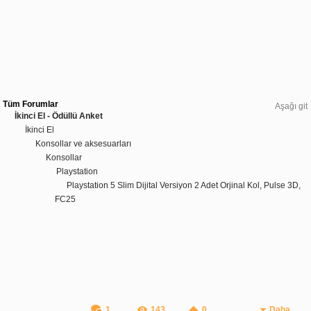
Tüm Forumlar
Aşağı git
İkinci El - Ödüllü Anket
İkinci El
Konsollar ve aksesuarları
Konsollar
Playstation
Playstation 5 Slim Dijital Versiyon 2 Adet Orjinal Kol, Pulse 3D,
FC25
1
143
0
Daha