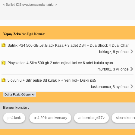
< Bu ileti iOS uygulamasından atıldı >
Yapay Zeka
’dan İlgili Konular
Satılık PS4 500 GB Jet Black Kasa + 3 adet DS4 + DualShock 4 Dual Char
brkkrgz, 9 yıl önce
Playstation 4 Slim 500 gb 2 adet orjinal kol ve 6 adet kutulu oyun
m3rt001, 3 yıl önce
5 oyunlu + Sıfır pulse 3d kulaklık + Yeni kol+ Diskli ps5
taskonamco, 8 ay önce
Benzer konular:
ps4 kırık
ps4 20th anniversary
anbernic rg477v
steam kons