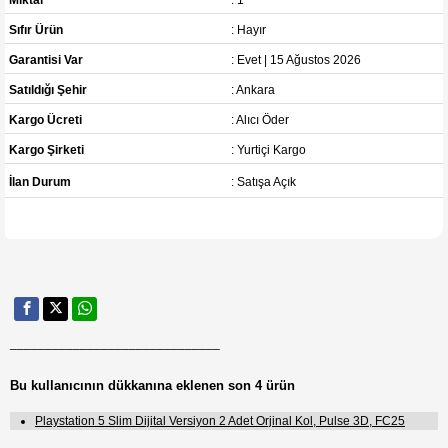
Sıfır Ürün
: Hayır
Garantisi Var
: Evet | 15 Ağustos 2026
Satıldığı Şehir
: Ankara
Kargo Ücreti
: Alıcı Öder
Kargo Şirketi
: Yurtiçi Kargo
İlan Durum
: Satışa Açık
______________________________
Bu kullanıcının dükkanına eklenen son 4 ürün
Playstation 5 Slim Dijital Versiyon 2 Adet Orjinal Kol, Pulse 3D, FC25