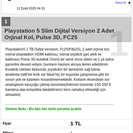
Satın Al
12 Eylül 2025 04:15
1
1
Playstation 5 Slim Dijital Versiyon 2 Adet
Orjinal Kol, Pulse 3D, FC25
Playstation5 1 TB Dijital versiyon, Fc25(Fifa25), 2 adet orjinal kol,
orjinal playstation HDMI kablosu, orjinal joystick şarj aleti ve
kablosuz Pulse 3D kulaklık Ürünü bir sene önce aldım ve 1 yıl daha
garantisi devam ediyor, bunların hepsini alıcıya temin edebilirim.
Kulaklık sıfırdan farksızdır, joystickin bir tanesinin sağ tutma
tarafında hafif bir kırık var fakat hiç bir tuşunda çalışmama gibi bir
sorun yok ve tutarken hissedilmemektedir. Kolların ikisindede sol
analogların kauçuğu çıkmış durumda(İnternet üzerinde 150-200 tl
bandına alıp kolaylıkla takabilirsiniz beni rahatsız etmediği için
almadım)
Sistem Notu : Bu ilan her türlü yoruma açıktır.
1 TL
Fiyat
:
Miktar
: 1