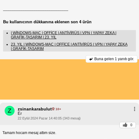
______________________________
Bu kullanıcının dükkanına eklenen son 4 ürün
| WİNDOWS-MAC | OFFİCE | ANTİVİRÜS | VPN | YAPAY ZEKA |
GRAFİK-TASARIM | 23. YIL
23. YIL | WİNDOWS-MAC | OFFİCE | ANTİVİRÜS | VPN | YAPAY ZEKA
| GRAFİK-TASARIM
Buna gelen
1 yanıtı gör.
zsinankarabulut
10+
Z
Er
22 Eylül 2024 Pazar 14:40:05 (343 mesaj)
0
Tamam hocam mesaj attım size.