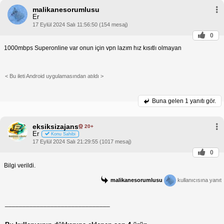
malikanesorumlusu
Er
17 Eylül 2024 Salı 11:56:50 (154 mesaj)
0
1000mbps Superonline var onun için vpn lazım hız kısıtlı olmayan
< Bu ileti Android uygulamasından atıldı >
Buna gelen
1 yanıtı gör.
eksiksizajans
20+
Er
Konu Sahibi
17 Eylül 2024 Salı 21:29:55 (1017 mesaj)
0
Bilgi verildi.
malikanesorumlusu
kullanıcısına yanıt
______________________________