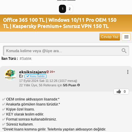
1
2
Office 365 100 TL | Windows 10/11 Pro OEM 150
TL | Kaspersky Premium+ Sınırsız VPN 150 TL
Cevap Yaz
İlan Türü :
#Satılık
eksiksizajans
20+
Er
Konu Sahibi
17 Eylül 2024 Salı 11:12:26 (1017 mesaj)
22 Yıllık Üye, 56 Referans için
5/5 Puan
0
✅ OEM online aktivasyon lisansdır.*
✅ Anakarta gömülen lisans türüdür.*
✅ Kişiye özel lisans.
✅ KEY olarak teslim edilir.
✅ Format sonrası kullanabilirsiniz.
✅ Süresiz kullanım.
*Direkt lisans kısmına girilir. Telefonla yapılan aktivasyon değildir.