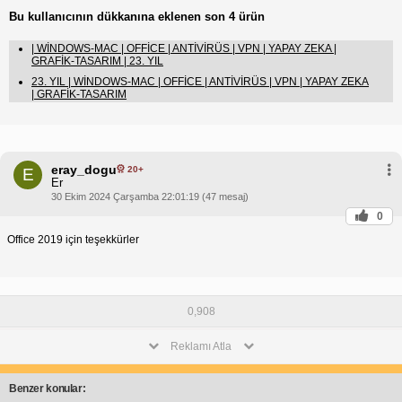
Bu kullanıcının dükkanına eklenen son 4 ürün
| WİNDOWS-MAC | OFFİCE | ANTİVİRÜS | VPN | YAPAY ZEKA |
GRAFİK-TASARIM | 23. YIL
23. YIL | WİNDOWS-MAC | OFFİCE | ANTİVİRÜS | VPN | YAPAY ZEKA
| GRAFİK-TASARIM
eray_dogu
20+
E
Er
30 Ekim 2024 Çarşamba 22:01:19 (47 mesaj)
0
Office 2019 için teşekkürler
0,908
Reklamı Atla
Benzer konular: