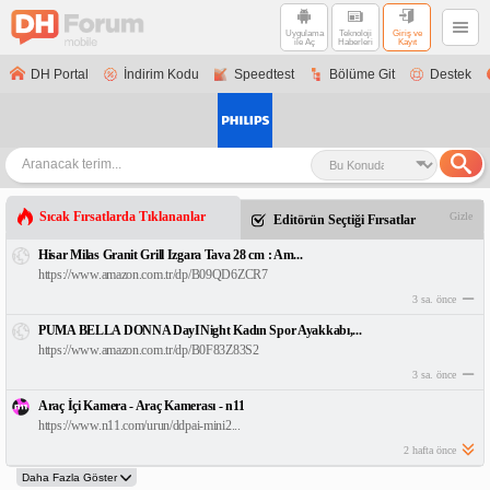
Uygulama
Teknoloji
Giriş ve
ile Aç
Haberleri
Kayıt
DH Portal
İndirim Kodu
Speedtest
Bölüme Git
Destek
Sıcak Fırsatlarda Tıklananlar
Gizle
Editörün Seçtiği Fırsatlar
Hisar Milas Granit Grill Izgara Tava 28 cm : Am...
https://www.amazon.com.tr/dp/B09QD6ZCR7
3 sa. önce
PUMA BELLA DONNA DayINight Kadın Spor Ayakkabı,...
https://www.amazon.com.tr/dp/B0F83Z83S2
3 sa. önce
Araç İçi Kamera - Araç Kamerası - n11
https://www.n11.com/urun/ddpai-mini2...
2 hafta önce