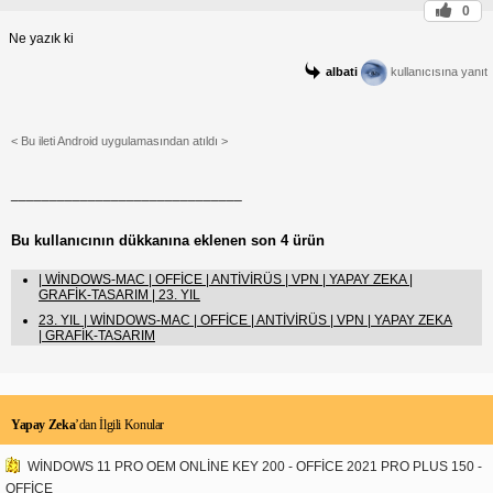
0
Ne yazık ki
albati
kullanıcısına yanıt
< Bu ileti Android uygulamasından atıldı >
______________________________
Bu kullanıcının dükkanına eklenen son 4 ürün
| WİNDOWS-MAC | OFFİCE | ANTİVİRÜS | VPN | YAPAY ZEKA |
GRAFİK-TASARIM | 23. YIL
23. YIL | WİNDOWS-MAC | OFFİCE | ANTİVİRÜS | VPN | YAPAY ZEKA
| GRAFİK-TASARIM
Yapay Zeka
’dan İlgili Konular
WİNDOWS 11 PRO OEM ONLİNE KEY 200 - OFFİCE 2021 PRO PLUS 150 -
OFFİCE