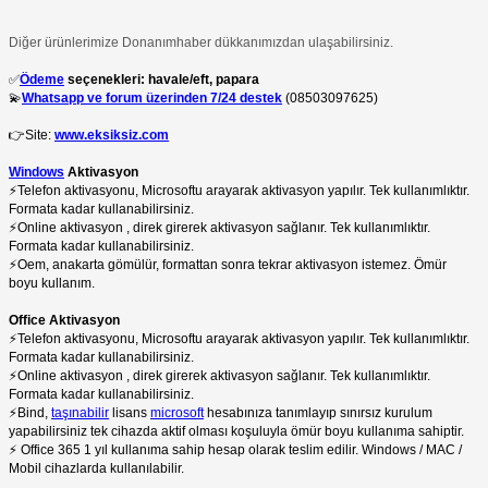
Diğer ürünlerimize Donanımhaber dükkanımızdan ulaşabilirsiniz.
✅
Ödeme
seçenekleri: havale/eft, papara
💫
Whatsapp ve forum üzerinden 7/24 destek
(08503097625)
👉Site:
www.eksiksiz.com
Windows
Aktivasyon
⚡️Telefon aktivasyonu, Microsoftu arayarak aktivasyon yapılır. Tek kullanımlıktır.
Formata kadar kullanabilirsiniz.
⚡️Online aktivasyon , direk girerek aktivasyon sağlanır. Tek kullanımlıktır.
Formata kadar kullanabilirsiniz.
⚡️Oem, anakarta gömülür, formattan sonra tekrar aktivasyon istemez. Ömür
boyu kullanım.
Office Aktivasyon
⚡️Telefon aktivasyonu, Microsoftu arayarak aktivasyon yapılır. Tek kullanımlıktır.
Formata kadar kullanabilirsiniz.
⚡️Online aktivasyon , direk girerek aktivasyon sağlanır. Tek kullanımlıktır.
Formata kadar kullanabilirsiniz.
⚡️Bind,
taşınabilir
lisans
microsoft
hesabınıza tanımlayıp sınırsız kurulum
yapabilirsiniz tek cihazda aktif olması koşuluyla ömür boyu kullanıma sahiptir.
⚡️ Office 365 1 yıl kullanıma sahip hesap olarak teslim edilir. Windows / MAC /
Mobil cihazlarda kullanılabilir.