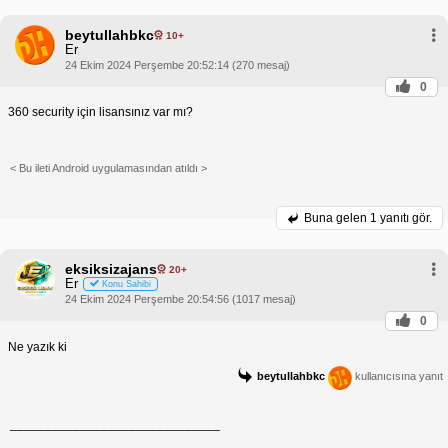
beytullahbkc
10+
Er
24 Ekim 2024 Perşembe 20:52:14 (270 mesaj)
0
360 security için lisansınız var mı?
< Bu ileti Android uygulamasından atıldı >
Buna gelen
1 yanıtı gör.
eksiksizajans
20+
Er
Konu Sahibi
24 Ekim 2024 Perşembe 20:54:56 (1017 mesaj)
0
Ne yazık ki
beytullahbkc
kullanıcısına yanıt
______________________________