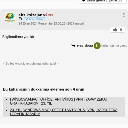
Buna gelen
1 yanıtı gör.
eksiksizajans
20+
Er
Konu Sahibi
24 Ekim 2024 Perşembe 13:00:26 (1017 mesaj)
0
Bilgilendirme yapıldı.
E
eray_dogu
kullanıcısına yanıt
< Bu ileti Android uygulamasından atıldı >
______________________________
Bu kullanıcının dükkanına eklenen son 4 ürün
| WİNDOWS-MAC | OFFİCE | ANTİVİRÜS | VPN | YAPAY ZEKA |
GRAFİK-TASARIM | 23. YIL
23. YIL | WİNDOWS-MAC | OFFİCE | ANTİVİRÜS | VPN | YAPAY ZEKA
| GRAFİK-TASARIM