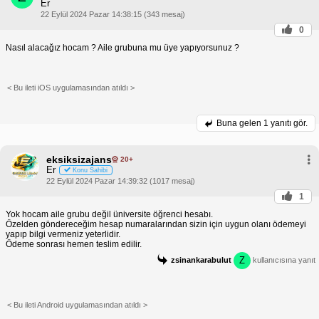
Er
22 Eylül 2024 Pazar 14:38:15 (343 mesaj)
0
Nasıl alacağız hocam ? Aile grubuna mu üye yapıyorsunuz ?
< Bu ileti iOS uygulamasından atıldı >
Buna gelen
1 yanıtı gör.
eksiksizajans
20+
Er
Konu Sahibi
22 Eylül 2024 Pazar 14:39:32 (1017 mesaj)
1
Yok hocam aile grubu değil üniversite öğrenci hesabı.
Özelden göndereceğim hesap numaralarından sizin için uygun olanı ödemeyi
yapıp bilgi vermeniz yeterlidir.
Ödeme sonrası hemen teslim edilir.
Z
zsinankarabulut
kullanıcısına yanıt
< Bu ileti Android uygulamasından atıldı >