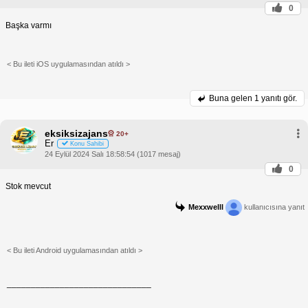
0
Başka varmı
< Bu ileti iOS uygulamasından atıldı >
Buna gelen
1 yanıtı gör.
eksiksizajans
20+
Er
Konu Sahibi
24 Eylül 2024 Salı 18:58:54 (1017 mesaj)
0
Stok mevcut
Mexxwelll
kullanıcısına yanıt
< Bu ileti Android uygulamasından atıldı >
______________________________