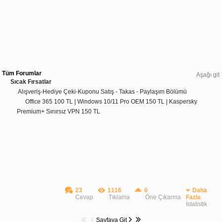
Tüm Forumlar
Aşağı git
Sıcak Fırsatlar
Alışveriş-Hediye Çeki-Kuponu Satış - Takas - Paylaşım Bölümü
Office 365 100 TL | Windows 10/11 Pro OEM 150 TL | Kaspersky
Premium+ Sınırsız VPN 150 TL
23
1116
0
Daha
Cevap
Tıklama
Öne Çıkarma
Fazla
İstatistik
Sayfaya Git