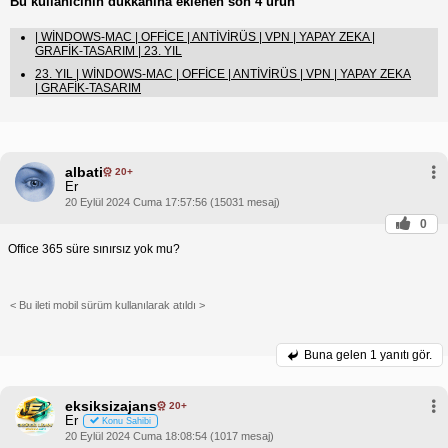
Bu kullanıcının dükkanına eklenen son 4 ürün
| WİNDOWS-MAC | OFFİCE | ANTİVİRÜS | VPN | YAPAY ZEKA |
GRAFİK-TASARIM | 23. YIL
23. YIL | WİNDOWS-MAC | OFFİCE | ANTİVİRÜS | VPN | YAPAY ZEKA
| GRAFİK-TASARIM
albati
20+
Er
20 Eylül 2024 Cuma 17:57:56 (15031 mesaj)
0
Office 365 süre sınırsız yok mu?
< Bu ileti mobil sürüm kullanılarak atıldı >
Buna gelen
1 yanıtı gör.
eksiksizajans
20+
Er
Konu Sahibi
20 Eylül 2024 Cuma 18:08:54 (1017 mesaj)