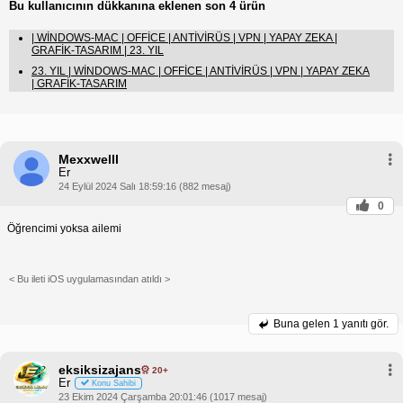
Bu kullanıcının dükkanına eklenen son 4 ürün
| WİNDOWS-MAC | OFFİCE | ANTİVİRÜS | VPN | YAPAY ZEKA |
GRAFİK-TASARIM | 23. YIL
23. YIL | WİNDOWS-MAC | OFFİCE | ANTİVİRÜS | VPN | YAPAY ZEKA
| GRAFİK-TASARIM
Mexxwelll
Er
24 Eylül 2024 Salı 18:59:16 (882 mesaj)
0
Öğrencimi yoksa ailemi
< Bu ileti iOS uygulamasından atıldı >
Buna gelen
1 yanıtı gör.
eksiksizajans
20+
Er
Konu Sahibi
23 Ekim 2024 Çarşamba 20:01:46 (1017 mesaj)