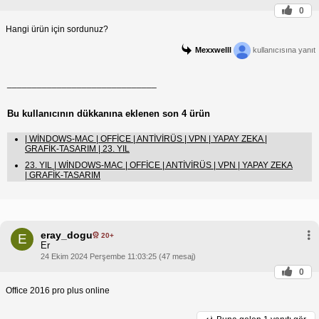
0
Hangi ürün için sordunuz?
Mexxwelll
kullanıcısına yanıt
______________________________
Bu kullanıcının dükkanına eklenen son 4 ürün
| WİNDOWS-MAC | OFFİCE | ANTİVİRÜS | VPN | YAPAY ZEKA |
GRAFİK-TASARIM | 23. YIL
23. YIL | WİNDOWS-MAC | OFFİCE | ANTİVİRÜS | VPN | YAPAY ZEKA
| GRAFİK-TASARIM
eray_dogu
20+
E
Er
24 Ekim 2024 Perşembe 11:03:25 (47 mesaj)
0
Office 2016 pro plus online