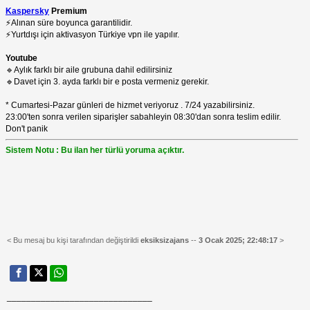
Kaspersky
Premium
⚡️Alınan süre boyunca garantilidir.
⚡️Yurtdışı için aktivasyon Türkiye vpn ile yapılır.
Youtube
🔹Aylık farklı bir aile grubuna dahil edilirsiniz
🔹Davet için 3. ayda farklı bir e posta vermeniz gerekir.
* Cumartesi-Pazar günleri de hizmet veriyoruz . 7/24 yazabilirsiniz.
23:00'ten sonra verilen siparişler sabahleyin 08:30'dan sonra teslim edilir.
Don't panik
Sistem Notu : Bu ilan her türlü yoruma açıktır.
< Bu mesaj bu kişi tarafından değiştirildi
eksiksizajans
--
3 Ocak 2025; 22:48:17
>
______________________________