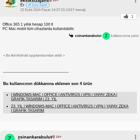
eksiksizajans
20+
Er
Konu Sahibi
22 Eylül 2024 Pazar 14:37:23 (1017 mesaj)
1
Office 365 1 yıllık hesap 100 tl
PC Mac mobil tüm cihazlarda kullanılabilir.
Z
zsinankarabulut
kullanıcısına yanıt
< Bu ileti Android uygulamasından atıldı >
______________________________
Bu kullanıcının dükkanına eklenen son 4 ürün
| WİNDOWS-MAC | OFFİCE | ANTİVİRÜS | VPN | YAPAY ZEKA |
GRAFİK-TASARIM | 23. YIL
23. YIL | WİNDOWS-MAC | OFFİCE | ANTİVİRÜS | VPN | YAPAY ZEKA
| GRAFİK-TASARIM
zsinankarabulut
10+
Z