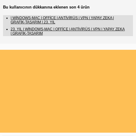
Bu kullanıcının dükkanına eklenen son 4 ürün
| WİNDOWS-MAC | OFFİCE | ANTİVİRÜS | VPN | YAPAY ZEKA |
GRAFİK-TASARIM | 23. YIL
23. YIL | WİNDOWS-MAC | OFFİCE | ANTİVİRÜS | VPN | YAPAY ZEKA
| GRAFİK-TASARIM