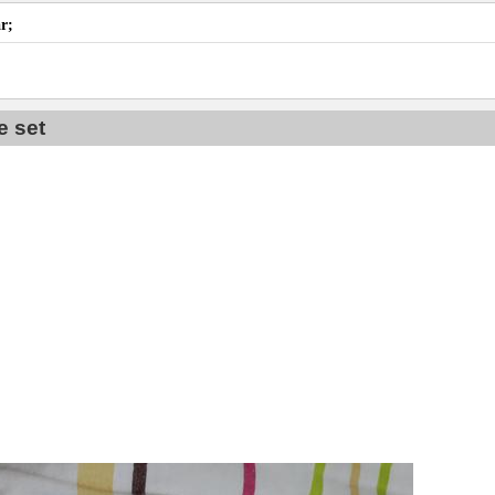
r;
e set