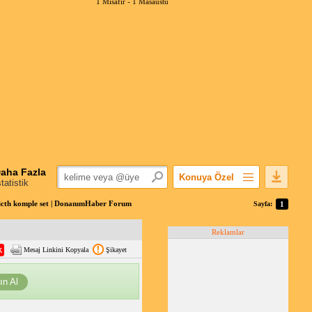
1 Misafir -
1 Masaüstü
aha Fazla
Konuya Özel
statistik
Favorilerime Ekle
icth komple set | DonanımHaber Forum
Sayfa:
1
Konuyu Açandan
Reklamlar
Popüler Mesajlar
Mesaj Linkini Kopyala
Şikayet
Linkli Mesajlar
Yazdır
ın Al
E-Posta Aboneliği
Konuyu Gizle