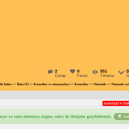
2
0
551
D
Cevap
Favori
Tıklama
İ
llü Anket
>>
İkinci El
>>
Konsollar ve aksesuarları
>>
Konsollar
>>
Nintendo
>> Nintendo sw
ye ve satın alınmaya uygun, satıcı ile iletişime geçebilirsiniz.
Sat