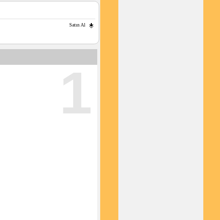
Satın Al
1