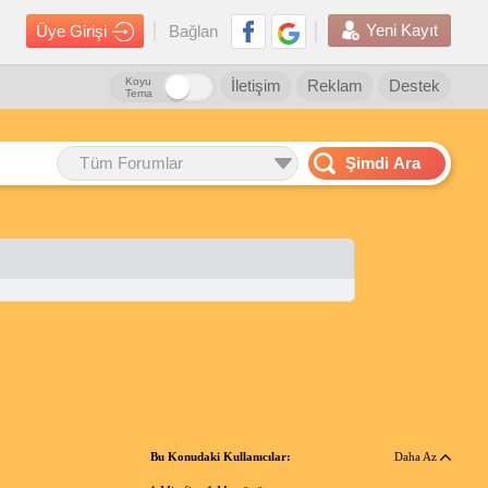
Yeni Kayıt
Üye Girişi
Bağlan
Koyu
İletişim
Reklam
Destek
Tema
Tüm Forumlar
Şimdi Ara
Bu Konudaki Kullanıcılar:
Daha Az