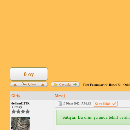
0 oy
Öne Çıkar
Cevapla
Tüm Forumlar
>>
İkinci El - Ödü
Giriş
Mesaj
dolland82TR
10 Nisan 2022 17:51:12
Konu Sahibi
Yüzbaşı
Satışta:
Bu ürün şu anda teklif verilme