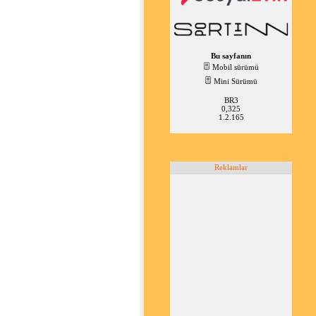
Bu sayfanın
Mobil sürümü
Mini Sürümü
BR3
0,325
1.2.165
Reklamlar