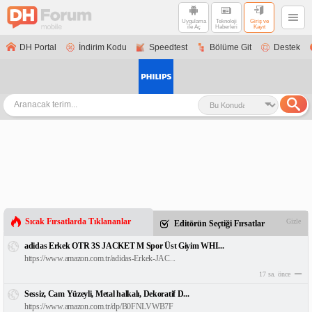
Uygulama
Teknoloji
Giriş ve
ile Aç
Haberleri
Kayıt
DH Portal
İndirim Kodu
Speedtest
Bölüme Git
Destek
Sıcak Fırsatlarda Tıklananlar
Gizle
Editörün Seçtiği Fırsatlar
adidas Erkek OTR 3S JACKET M Spor Üst Giyim WHI...
https://www.amazon.com.tr/adidas-Erkek-JAC...
17 sa. önce
Sessiz, Cam Yüzeyli, Metal halkalı, Dekoratif D...
https://www.amazon.com.tr/dp/B0FNLVWB7F