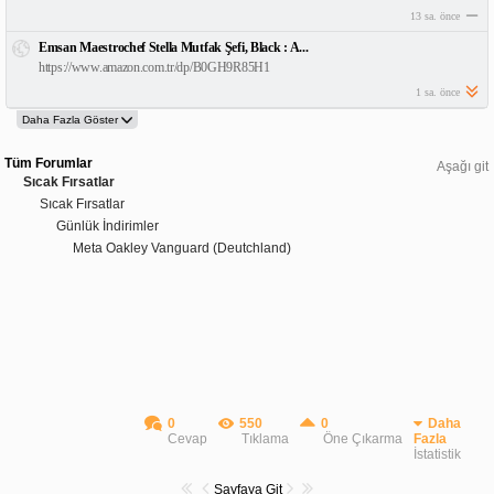
13 sa. önce
Emsan Maestrochef Stella Mutfak Şefi, Black : A...
https://www.amazon.com.tr/dp/B0GH9R85H1
1 sa. önce
Tüm Forumlar
Aşağı git
Sıcak Fırsatlar
Sıcak Fırsatlar
Günlük İndirimler
Meta Oakley Vanguard (Deutchland)
0
550
0
Daha
Cevap
Tıklama
Öne Çıkarma
Fazla
İstatistik
Sayfaya Git