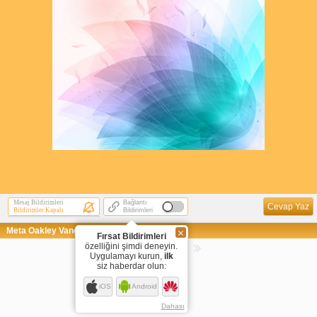
Mesaj Bildirimleri
Bağlantı
Cevap Yaz
Bildirimler Kapalı
Bildirimleri
Meta Oakley Vanguard (Deutchland)
Fırsat Bildirimleri
özelliğini şimdi deneyin.
Sayfaya Git
Uygulamayı kurun,
ilk
siz haberdar olun:
1
iOS
Android
Dahası