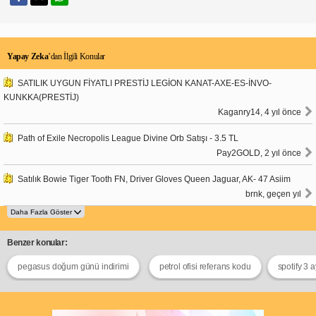
Yapay Zeka
’dan İlgili Konular
SATILIK UYGUN FİYATLI PRESTİJ LEGİON KANAT-AXE-ES-İNVO-
KUNKKA(PRESTİJ)
Kaganry14, 4 yıl önce
Path of Exile Necropolis League Divine Orb Satışı - 3.5 TL
Pay2GOLD, 2 yıl önce
Satılık Bowie Tiger Tooth FN, Driver Gloves Queen Jaguar, AK- 47 Asiim
brnk, geçen yıl
Benzer konular:
pegasus doğum günü indirimi
petrol ofisi referans kodu
spotify 3 a