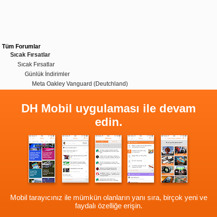
Tüm Forumlar
Sıcak Fırsatlar
Sıcak Fırsatlar
Günlük İndirimler
Meta Oakley Vanguard (Deutchland)
DH Mobil uygulaması ile devam
edin.
Mobil tarayıcınız ile mümkün olanların yanı sıra, birçok yeni ve
faydalı özelliğe erişin.