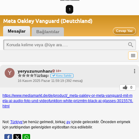
1
Meta Oakley Vanguard (Deutchland)
Mesajlar
Cevap Yaz
Bağlantılar
yeryuzununhanı
10+
Y
Yüzbaşı
Konu Sahibi
16 Kasım 2025 Pazar 11:59:19 (392 mesaj)
0
https://www.mediamarkt.de/de/product/_meta-oakley-or-meta-vanguard-mit-m
eta-ai-audio-foto-und-videofunktion-white-prizmtm-black-ai-glasses-3015576.
html
Not:
Türkiye
'ye henüz gelmedi, birkaç
ay
içinde gelecektir. Önceden erişmek
için yurtdışından gelen/giden eş/dosttan rica edilebilir.