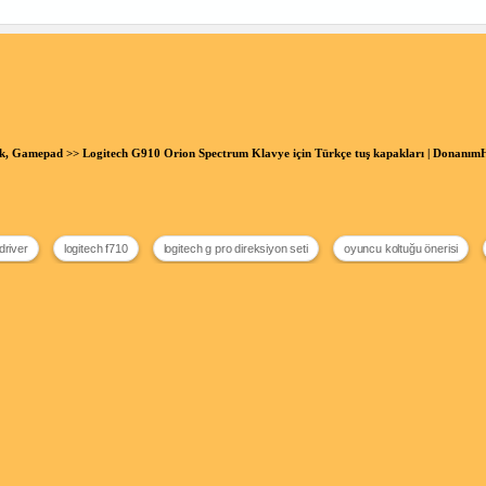
ck, Gamepad
>> Logitech G910 Orion Spectrum Klavye için Türkçe tuş kapakları | Donanı
driver
logitech f710
logitech g pro direksiyon seti
oyuncu koltuğu önerisi