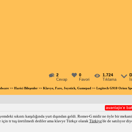
2
0
1.724
D
Cevap
Favori
Tıklama
İ
rdware
>>
Harici Bileşenler
>>
Klavye, Fare, Joystick, Gamepad
>> Logitech G910 Orion Spe
emdeki sıkıntı karşılığında yurt dışından geldi. Romer-G midir ne öyle bir mekanik
 için tr tuş üretilmedi dediler ama klavye Türkçe olarak
Türkiye
'de de satılıyor d