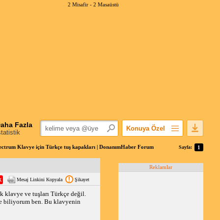
2 Misafir -
2 Masaüstü
aha Fazla
Konuya Özel
statistik
Favorilerime Ekle
ctrum Klavye için Türkçe tuş kapakları | DonanımHaber Forum
Sayfa:
1
Konuyu Açandan
Reklamlar
Popüler Mesajlar
Mesaj Linkini Kopyala
Şikayet
Linkli Mesajlar
 klavye ve tuşları Türkçe değil.
Yazdır
iye biliyorum ben. Bu klavyenin
E-Posta Aboneliği
Konuyu Gizle