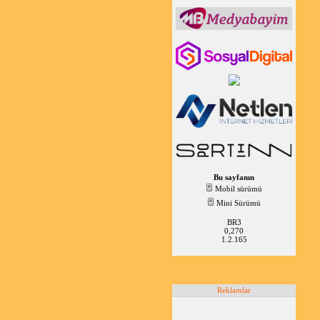
Bu sayfanın
Mobil sürümü
Mini Sürümü
BR3
0,270
1.2.165
Reklamlar