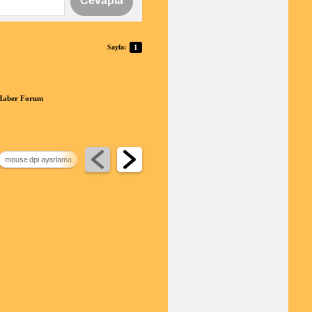
Cevapla
Sayfa:
1
mHaber Forum
mouse dpi ayarlama
küçük eşit
magic mouse 3