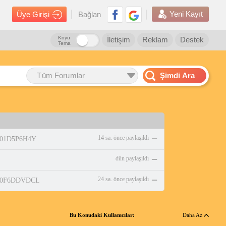
Yeni Kayıt
Üye Girişi
Bağlan
Koyu
İletişim
Reklam
Destek
Tema
Tüm Forumlar
Şimdi Ara
14 sa. önce paylaşıldı
/B01D5P6H4Y
dün paylaşıldı
24 sa. önce paylaşıldı
p/B0F6DDVDCL
Bu Konudaki Kullanıcılar:
Daha Az