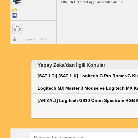
< Bu ileti DH mobil uygulamasından atıldı >
Tüm Başarılarını Gör
Yapay Zeka’dan İlgili Konular
[SATILDI] [SATILIK] Logitech G Pro Romer-G K
Logitech MX Master 3 Mouse ve Logitech MX Ke
[ARIZALI] Logitech G810 Orion Spectrum RGB 