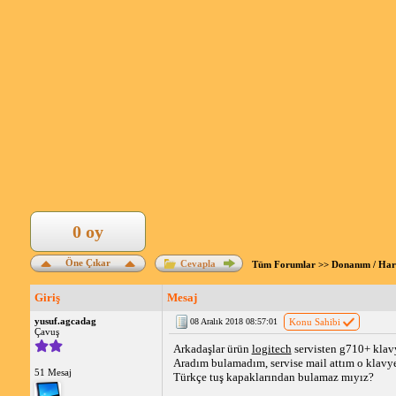
0 oy
Öne Çıkar
Cevapla
Tüm Forumlar
>>
Donanım / Ha
Giriş
Mesaj
yusuf.agcadag
08 Aralık 2018 08:57:01
Konu Sahibi
Çavuş
Arkadaşlar ürün
logitech
servisten g710+ klavy
Aradım bulamadım, servise mail attım o klavye
51 Mesaj
Türkçe tuş kapaklarından bulamaz mıyız?