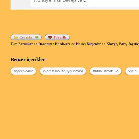
Cevapla
Favorile
Tüm Forumlar
>>
Donanım / Hardware
>>
Harici Bileşenler
>>
Klavye, Fare, Joysti
Benzer içerikler
logitech g402
everest mouse uygulaması
8bitdo ultimate 2c
vxe r1 