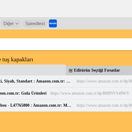
Diğer
Speedtest
 tuş kapakları
Editörün Seçtiği Fırsatlar
Casio MW-240-7BVDF Standart Erkek Kol Saati, Siyah, Standart : Amazon.com.tr: Moda
https://www.amazon.com.tr/dp
zon.com.tr: Gıda Ürünleri
https://www.amazon.com.tr/dp/B0BNVS49WY
Salomon Speedcross 6 Mavi Erkek Koşu Ayakkabısı - L47765800 : Amazon.com.tr: Moda
https://www.amazon.com.tr/d