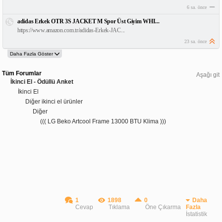
6 sa. önce
adidas Erkek OTR 3S JACKET M Spor Üst Giyim WHI...
https://www.amazon.com.tr/adidas-Erkek-JAC...
23 sa. önce
Tüm Forumlar
Aşağı git
İkinci El - Ödüllü Anket
İkinci El
Diğer ikinci el ürünler
Diğer
((( LG Beko Artcool Frame 13000 BTU Klima )))
1
1898
0
Daha
Cevap
Tıklama
Öne Çıkarma
Fazla
İstatistik