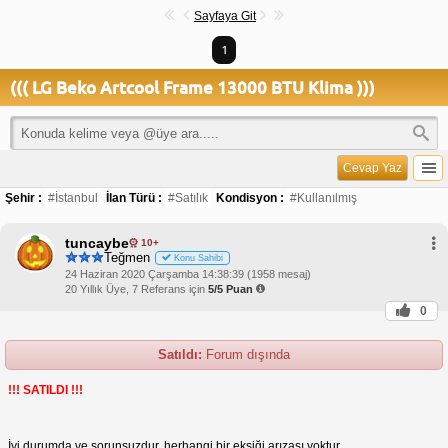
Sayfaya Git
1
((( LG Beko Artcool Frame 13000 BTU Klima )))
Cevap Yaz
Şehir :
#İstanbul
İlan Türü :
#Satılık
Kondisyon :
#Kullanılmış
tuncaybe
10+
Teğmen
Konu Sahibi
24 Haziran 2020 Çarşamba 14:38:39 (1958 mesaj)
20 Yıllık Üye, 7 Referans için
5/5 Puan
0
Satıldı:
Forum dışında
!!! SATILDI !!!
İyi durumda ve sorunsuzdur, herhangi bir eksiği arızası yoktur