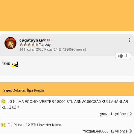
cagataybas
15+
Yarbay
14 Haziran 2020 Pazar 14:11:42 (6598 mesaj)
1
takip
Yapay Zeka
’dan İlgili Konular
LG KLİMA ECONO IVERTER 18000 BTU ASNW186CSA0 KULLANANLAR
KULÜBÜ ?
yavzi, 11 yıl önce
FujiPlus++ 12 BTU İnverter Klima
YozgatLee0666, 11 yıl önce