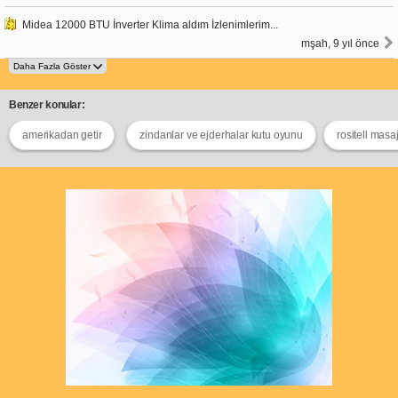
Midea 12000 BTU İnverter Klima aldım İzlenimlerim...
mşah, 9 yıl önce
Benzer konular:
amerikadan getir
zindanlar ve ejderhalar kutu oyunu
rositell masaj