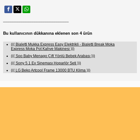
______________________________
Bu kullanıcının dükkanına eklenen son 4 ürün
((( Bialetti Mukka Express Easy Elektrikli - Bialetti Break Moka
Express Moka Pot Kahve Makinesi )))
((( Soo Baby Menago Çift Yönlü Bebek Arabası )))
((( Sony 5.1 Ev Sineması Hoparlör Seti )))
((( LG Beko Artcool Frame 13000 BTU Klima )))