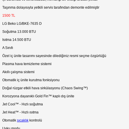
Taşınma dolayısıyla yetkili servis tarafından demonte edilmiştir
1500 TL
LG Beko LG/BKE-7635 D
Soğutma 13.000 BTU
Isıtma 14.500 BTU
A Sınıfı
Özel iç ünite tasarımı sayesinde dilediğiniz resmi seçme özgürlüğü
Plasma hava temizleme sistemi
Akıllı çalışma sistemi
Otomatik iç ünite kurutma fonksiyonu
Doğal rüzgar etkili hava sirkülasyonu (Chaos Swing™)
Korozyona dayanıklı Gold Fin™ kaplı dış ünite
Jet Cool™ - Hızlı soğutma
Jet Heat™ - Hızlı ısıtma
Otomatik
sıcaklık
kontrolü
Uyku modu