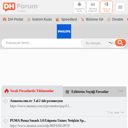
Uygulama
Teknoloji
Giriş ve
ile Aç
Haberleri
Kayıt
DH Portal
İndirim Kodu
Speedtest
Bölüme Git
Destek
Sıcak Fırsatlarda Tıklananlar
Gizle
Editörün Seçtiği Fırsatlar
Amazon.com.tr: 3 al 2 öde promosyon
https://www.amazon.com.tr/promotion/psp/A1...
2 sa. önce
PUMA Puma Smash 3.0 Etiqueta Unisex Yetişkin Sp...
https://www.amazon.com.tr/dp/B0F638G8VH