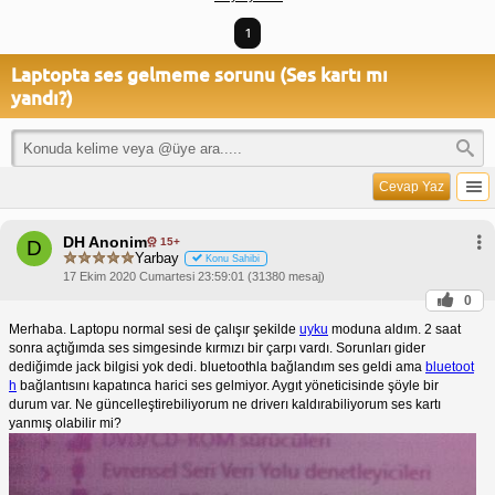
1
Laptopta ses gelmeme sorunu (Ses kartı mı
yandı?)
Cevap Yaz
DH Anonim
15+
D
Yarbay
Konu Sahibi
17 Ekim 2020 Cumartesi 23:59:01 (31380 mesaj)
0
Merhaba. Laptopu normal sesi de çalışır şekilde
uyku
moduna aldım. 2 saat
sonra açtığımda ses simgesinde kırmızı bir çarpı vardı. Sorunları gider
dediğimde jack bilgisi yok dedi. bluetoothla bağlandım ses geldi ama
bluetoot
h
bağlantısını kapatınca harici ses gelmiyor. Aygıt yöneticisinde şöyle bir
durum var. Ne güncelleştirebiliyorum ne driverı kaldırabiliyorum ses kartı
yanmış olabilir mi?