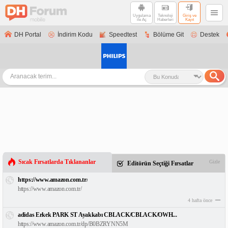
Uygulama
Teknoloji
Giriş ve
ile Aç
Haberleri
Kayıt
DH Portal
İndirim Kodu
Speedtest
Bölüme Git
Destek
Sıcak Fırsatlarda Tıklananlar
Gizle
Editörün Seçtiği Fırsatlar
https://www.amazon.com.tr/
https://www.amazon.com.tr/
4 hafta önce
adidas Erkek PARK ST Ayakkabı CBLACK/CBLACK/OWH...
https://www.amazon.com.tr/dp/B0BZRYNN5M