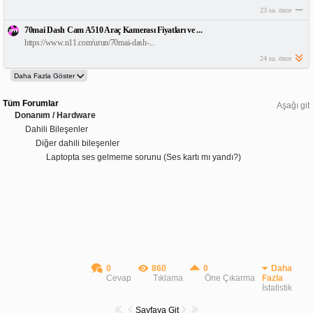
23 sa. önce
70mai Dash Cam A510 Araç Kamerası Fiyatları ve ...
https://www.n11.com/urun/70mai-dash-...
24 sa. önce
Tüm Forumlar
Aşağı git
Donanım / Hardware
Dahili Bileşenler
Diğer dahili bileşenler
Laptopta ses gelmeme sorunu (Ses kartı mı yandı?)
0
860
0
Daha
Cevap
Tıklama
Öne Çıkarma
Fazla
İstatistik
Sayfaya Git