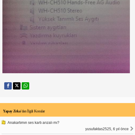
Yapay Zeka
’dan İlgili Konular
Anakartımın ses kartı arızalı mı?
yusufaktas2525, 6 yıl önce