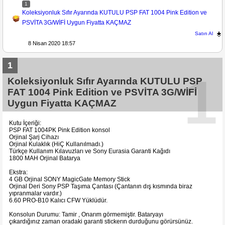
1
Koleksiyonluk Sıfır Ayarında KUTULU PSP FAT 1004 Pink Edition ve
PSVİTA 3G/WİFİ Uygun Fiyatta KAÇMAZ
Satın Al
8 Nisan 2020 18:57
1
1
Koleksiyonluk Sıfır Ayarında KUTULU PSP
FAT 1004 Pink Edition ve PSVİTA 3G/WİFİ
Uygun Fiyatta KAÇMAZ
Kutu İçeriği:
PSP FAT 1004PK Pink Edition konsol
Orjinal Şarj Cihazı
Orjinal Kulaklık (HiÇ Kullanılmadı.)
Türkçe Kullanım Kılavuzları ve Sony Eurasia Garanti Kağıdı
1800 MAH Orjinal Batarya
Ekstra:
4 GB Orjinal SONY MagicGate Memory Stick
Orjinal Deri Sony PSP Taşıma Çantası (Çantanın dış kısmında biraz
yıpranmalar vardır.)
6.60 PRO-B10 Kalıcı CFW Yüklüdür.
Konsolun Durumu: Tamir , Onarım görmemiştir. Bataryayı
çıkardığınız zaman oradaki garanti stickerın durduğunu görürsünüz.