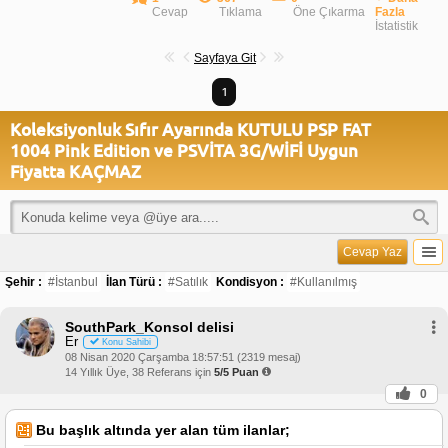
Cevap
Tıklama
Öne Çıkarma
Fazla
İstatistik
Sayfaya Git
1
Koleksiyonluk Sıfır Ayarında KUTULU PSP FAT
1004 Pink Edition ve PSVİTA 3G/WİFİ Uygun
Fiyatta KAÇMAZ
Cevap Yaz
Şehir :
#İstanbul
İlan Türü :
#Satılık
Kondisyon :
#Kullanılmış
SouthPark_Konsol delisi
Er
Konu Sahibi
08 Nisan 2020 Çarşamba 18:57:51 (2319 mesaj)
14 Yıllık Üye, 38 Referans için
5/5 Puan
0
Bu başlık altında yer alan tüm ilanlar;