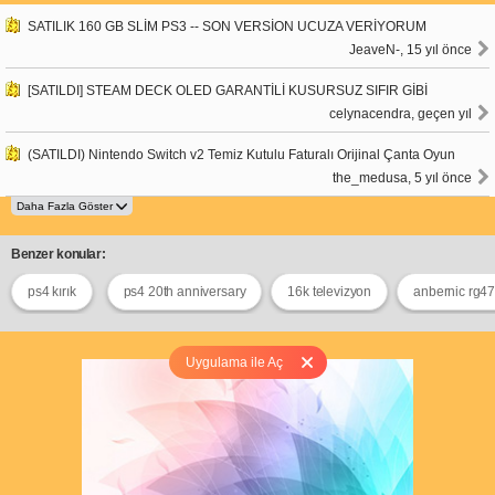
SATILIK 160 GB SLİM PS3 -- SON VERSİON UCUZA VERİYORUM
JeaveN-, 15 yıl önce
[SATILDI] STEAM DECK OLED GARANTİLİ KUSURSUZ SIFIR GİBİ
celynacendra, geçen yıl
(SATILDI) Nintendo Switch v2 Temiz Kutulu Faturalı Orijinal Çanta Oyun
the_medusa, 5 yıl önce
Benzer konular:
ps4 kırık
ps4 20th anniversary
16k televizyon
anbernic rg4
Uygulama ile Aç