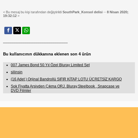
< Bu mesaj bu kişi tarafından değiştirildi
SouthPark_Konsol delisi
--
8 Nisan 2020;
19:32:12
>
______________________________
Bu kullanıcının dükkanına eklenen son 4 ürün
007 James Bond 50.Yıl Özel Bluray Limited Set
silinsin
(16 Adet ) Orjinal Bandrollü SIFIR KİTAP LOTU ÜCRETSİZ KARGO
Şok Fiyatta Arşivden Çıkma ORJ. Bluray,Steelbook , Snapcase ve
DVD Filmler