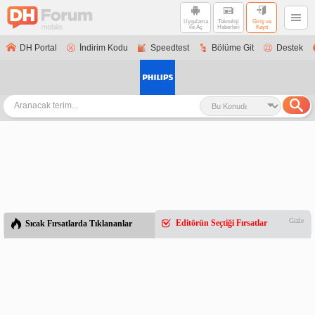
Uygulama
Teknoloji
Giriş ve
ile Aç
Haberleri
Kayıt
DH Portal
İndirim Kodu
Speedtest
Bölüme Git
Destek
Gizle
Editörün Seçtiği Fırsatlar
Sıcak Fırsatlarda Tıklananlar