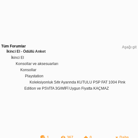
Tüm Forumlar
Aşağı git
İkinci El - Ödüllü Anket
İkinci El
Konsollar ve aksesuarları
Konsollar
Playstation
Koleksiyonluk Sıfır Ayarında KUTULU PSP FAT 1004 Pink
Edition ve PSVİTA 3G/WİFİ Uygun Fiyatta KAÇMAZ
1
367
0
Daha