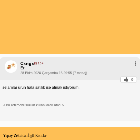
Cxngx
10+
Er
28 Ekim 2020 Çarşamba 16:29:55 (7 mesaj)
0
selamlar ürün hala satılık ise almak istiyorum.
< Bu ileti mobil sürüm kullanılarak atıldı >
Yapay Zeka
’dan İlgili Konular