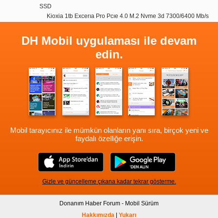
SSD
Kioxia 1tb Excerıa Pro Pcıe 4.0 M.2 Nvme 3d 7300/6400 Mb/s
DH Mobil uygulaması ile devam
edin.
Mobil tarayıcınız ile mümkün olanların yanı sıra, birçok yeni ve
faydalı özelliğe erişin.
Gizle ve güncelleme çıkana kadar tekrar gösterme.
Donanım Haber Forum - Mobil Sürüm
Hakkımızda
|
Yukarı