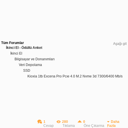
Tüm Forumlar
Aşağı git
İkinci El - Ödüllü Anket
İkinci El
Bilgisayar ve Donanımları
Veri Depolama
SSD
Kioxia 1tb Excerıa Pro Pcıe 4.0 M.2 Nvme 3d 7300/6400 Mb/s
1
280
0
Daha
Cevap
Tıklama
Öne Çıkarma
Fazla