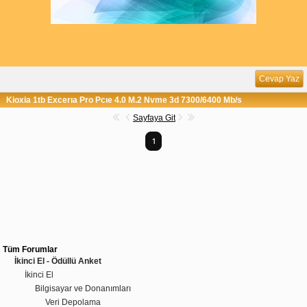
Cevap Yaz
Kioxia 1tb Excerıa Pro Pcıe 4.0 M.2 Nvme 3d 7300/6400 Mb/s
Sayfaya Git
1
Tüm Forumlar
İkinci El - Ödüllü Anket
İkinci El
Bilgisayar ve Donanımları
Veri Depolama