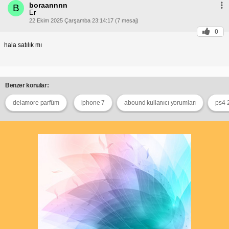
boraannnn
B
Er
22 Ekim 2025 Çarşamba 23:14:17 (7 mesaj)
0
hala satılık mı
Benzer konular:
delamore parfüm
iphone 7
abound kullanıcı yorumları
ps4 