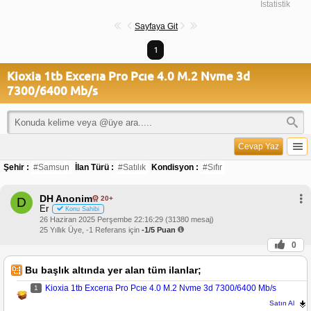
İstatistik
Sayfaya Git
1
Kioxia 1tb Excerıa Pro Pcıe 4.0 M.2 Nvme 3d
7300/6400 Mb/s
Cevap Yaz
Şehir :
#Samsun
İlan Türü :
#Satılık
Kondisyon :
#Sıfır
DH Anonim
20+
D
Er
Konu Sahibi
26 Haziran 2025 Perşembe 22:16:29 (31380 mesaj)
25 Yıllık Üye, -1 Referans için
-1/5 Puan
0
Bu başlık altında yer alan tüm ilanlar;
Kioxia 1tb Excerıa Pro Pcıe 4.0 M.2 Nvme 3d 7300/6400 Mb/s
1
Satın Al