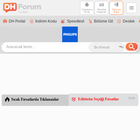
Uygulama
Teknoloji
Giriş ve
ile Aç
Haberleri
Kayıt
DH Portal
İndirim Kodu
Speedtest
Bölüme Git
Destek
Gizle
Editörün Seçtiği Fırsatlar
Sıcak Fırsatlarda Tıklananlar