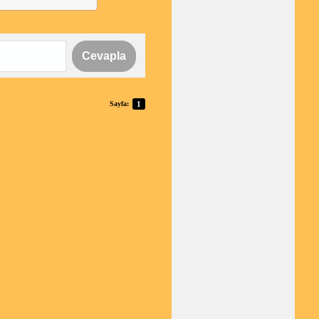
Cevapla
Sayfa:
1