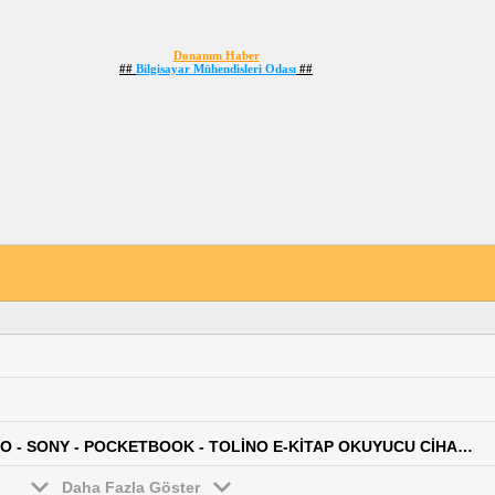
Donanım Haber
##
Bilgisayar Mühendisleri Odası
##
---SATILIK--- AMAZON KİNDLE - KOBO - CALİBRO - SONY - POCKETBOOK - TOLİNO E-KİTAP OKUYUCU CİHAZLAR
Daha Fazla Göster