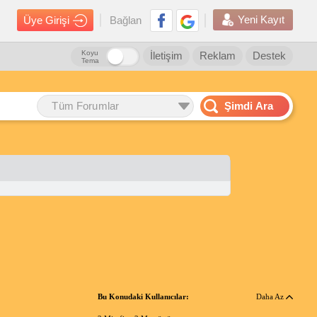
Yeni Kayıt
Üye Girişi
Bağlan
Koyu
İletişim
Reklam
Destek
Tema
Tüm Forumlar
Şimdi Ara
Bu Konudaki Kullanıcılar:
Daha Az