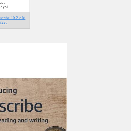
ucu 
ndyol
scribe-10-2-e-ki
18226