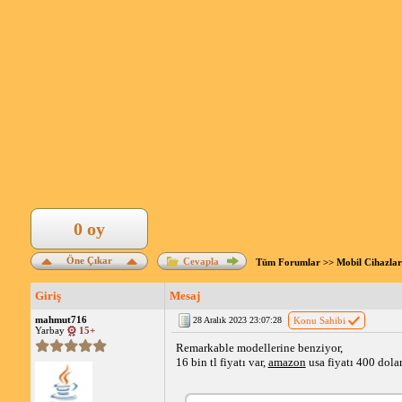
0 oy
Öne Çıkar
Cevapla
Tüm Forumlar
>>
Mobil Cihazlar
Giriş
Mesaj
mahmut716
28 Aralık 2023 23:07:28
Konu Sahibi
Yarbay
15+
Remarkable modellerine benziyor,
16 bin tl fiyatı var,
amazon
usa fiyatı 400 dolar