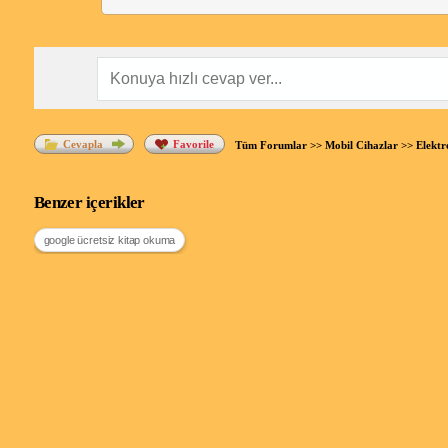
Cevapla
Favorile
Tüm Forumlar
>>
Mobil Cihazlar
>>
Elektr
Benzer içerikler
google ücretsiz kitap okuma