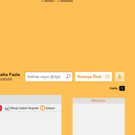
2 Misafir -
2 Masaüstü
aha Fazla
Konuya Özel
statistik
Favorilerime Ekle
Sayfa:
1
Konuyu Açandan
Reklamlar
Popüler Mesajlar
Mesaj Linkini Kopyala
Şikayet
Linkli Mesajlar
Yazdır
E-Posta Aboneliği
Konuyu Gizle