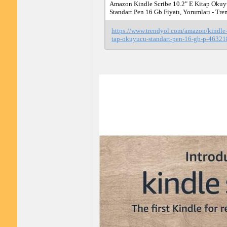
Amazon Kindle Scribe 10.2" E Kitap Okuy
Standart Pen 16 Gb Fiyatı, Yorumları - Tre
https://www.trendyol.com/amazon/kindle-
tap-okuyucu-standart-pen-16-gb-p-4632