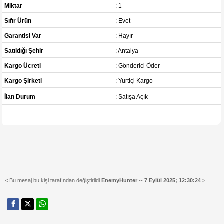
Miktar
: 1
Sıfır Ürün
: Evet
Garantisi Var
: Hayır
Satıldığı Şehir
: Antalya
Kargo Ücreti
: Gönderici Öder
Kargo Şirketi
: Yurtiçi Kargo
İlan Durum
: Satışa Açık
< Bu mesaj bu kişi tarafından değiştirildi
EnemyHunter
--
7 Eylül 2025; 12:30:24
>
______________________________