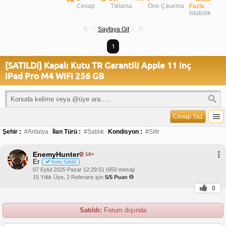
Cevap
Tıklama
Öne Çıkarma
Fazla
İstatistik
Sayfaya Git
1
[SATILDI] Kapalı Kutu TR Garantili Apple 11 inç
iPad Pro M4 WiFi 256 GB
Cevap Yaz
Şehir :
#Antalya
İlan Türü :
#Satılık
Kondisyon :
#Sıfır
EnemyHunter
10+
Er
Konu Sahibi
07 Eylül 2025 Pazar 12:29:51 (650 mesaj)
15 Yıllık Üye, 2 Referans için
5/5 Puan
0
Satıldı:
Forum dışında