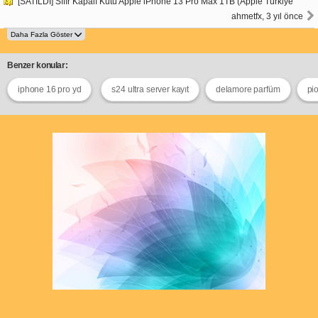
[SATILDI] Sıfır Kapalı Kutu Apple iPhone 13 Pro Max 1TB (Apple Türkiye
ahmetfx, 3 yıl önce
Benzer konular:
iphone 16 pro yd
s24 ultra server kayıt
delamore parfüm
pi