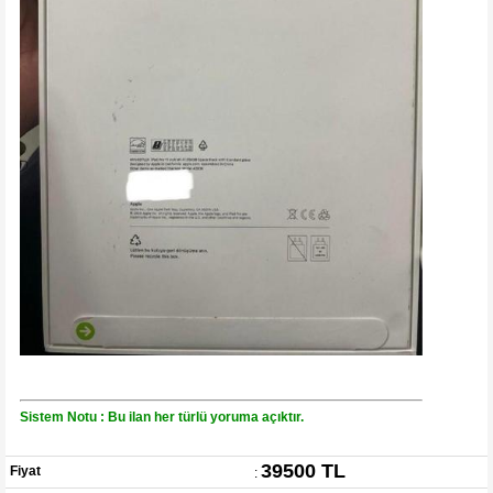
Sistem Notu : Bu ilan her türlü yoruma açıktır.
39500 TL
Fiyat
: