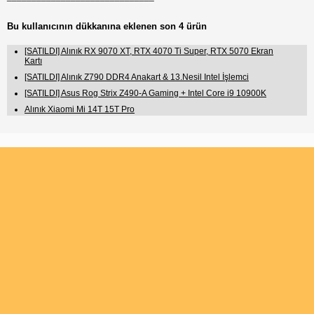
Bu kullanıcının dükkanına eklenen son 4 ürün
[SATILDI] Alınık RX 9070 XT, RTX 4070 Ti Super, RTX 5070 Ekran
Kartı
[SATILDI] Alınık Z790 DDR4 Anakart & 13.Nesil Intel İşlemci
[SATILDI] Asus Rog Strix Z490-A Gaming + Intel Core i9 10900K
Alınık Xiaomi Mi 14T 15T Pro