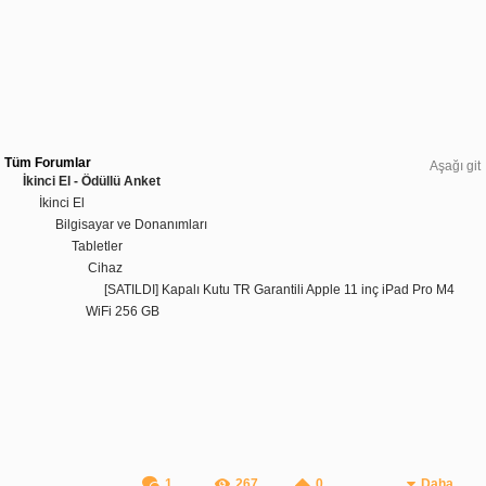
Tüm Forumlar
Aşağı git
İkinci El - Ödüllü Anket
İkinci El
Bilgisayar ve Donanımları
Tabletler
Cihaz
[SATILDI] Kapalı Kutu TR Garantili Apple 11 inç iPad Pro M4
WiFi 256 GB
1
267
0
Daha