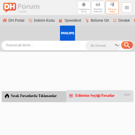
Uygulama
Teknoloji
Giriş ve
ile Aç
Haberleri
Kayıt
DH Portal
İndirim Kodu
Speedtest
Bölüme Git
Destek
Gizle
Editörün Seçtiği Fırsatlar
Sıcak Fırsatlarda Tıklananlar