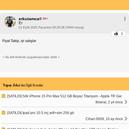
erkutamca
20+
Er
01 Eylül 2025 Pazartesi 00:28:38 (3949 mesaj)
1
Fiyat Takip, iyi satışlar
< Bu ileti Android uygulamasından atıldı >
Yapay Zeka
’dan İlgili Konular
[SATILDI] Sıfır iPhone 15 Pro Max 512 GB Beyaz Titanyum - Apple TR Gar
fimeral, 2 yıl önce
[SATILDI] Ipad pro 10.5 inç wifi+sim 256 gb
Cihan.0009, 10 ay önce