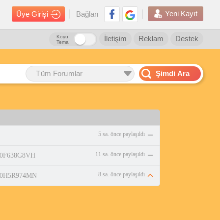
Yeni Kayıt
Üye Girişi
Bağlan
Koyu
İletişim
Reklam
Destek
Tema
Tüm Forumlar
Şimdi Ara
5 sa. önce paylaşıldı
11 sa. önce paylaşıldı
/B0F638G8VH
8 sa. önce paylaşıldı
p/B0H5R974MN