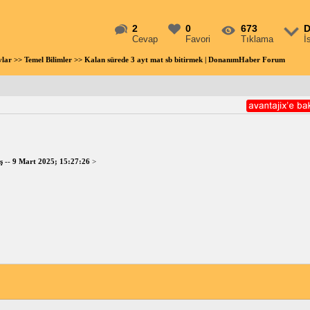
2
0
673
D
Cevap
Favori
Tıklama
İ
vlar
>>
Temel Bilimler
>> Kalan sürede 3 ayt mat sb bitirmek | DonanımHaber Forum
ş
--
9 Mart 2025; 15:27:26
>