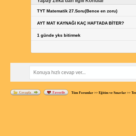
Yapay Zeka’dan İlgili Konular
TYT Matematik 27.Soru(Bence en zoru)
AYT MAT KAYNAĞI KAÇ HAFTADA BİTER?
1 günde yks bitirmek
Cevapla
Favorile
Tüm Forumlar
>>
Eğitim ve Sınavlar
>>
Tem