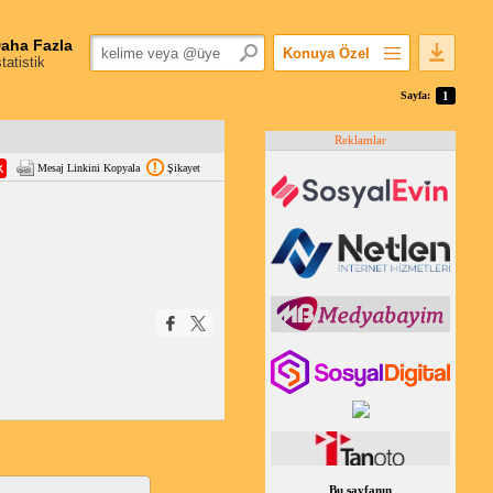
aha Fazla
Konuya Özel
statistik
Favorilerime Ekle
Sayfa:
1
Konuyu Açandan
Reklamlar
Popüler Mesajlar
Mesaj Linkini Kopyala
Şikayet
Linkli Mesajlar
Yazdır
E-Posta Aboneliği
Konuyu Gizle
Bu sayfanın