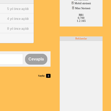
Mobil sürümü
Mini Sürümü
5 yıl önce açıldı
BR1
0,700
4 yıl önce açıldı
1.2.165
8 yıl önce açıldı
Reklamlar
Cevapla
Sayfa:
1