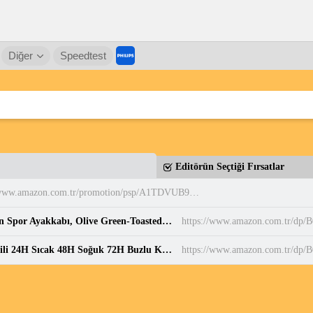
Diğer
Speedtest
Editörün Seçtiği Fırsatlar
https://www.amazon.com.tr/promotion/psp/A1TDVUB9EQDUFY
PUMA Puma Smash 3.0 Etiqueta Unisex Yetişkin Spor Ayakkabı, Olive Green-Toasted Almond, 37 : Amazon.com.tr: Moda
https://www.amazon.com.tr/dp
NPO NT01 1.5L Çift Katmanlı Vakum Teknolojili 24H Sıcak 48H Soğuk 72H Buzlu Koruma Çelik Termos : Amazon.com.tr: Mutfak
https://www.amazon.com.tr/d