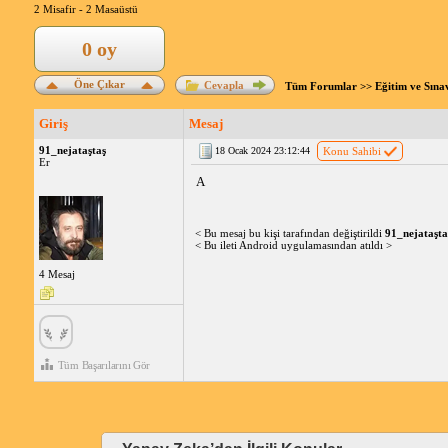
2 Misafir -
2 Masaüstü
0 oy
Öne Çıkar
Cevapla
Tüm Forumlar
>>
Eğitim ve Sına
Giriş
Mesaj
91_nejataştaş
18 Ocak 2024 23:12:44
Konu Sahibi
Er
A
< Bu mesaj bu kişi tarafından değiştirildi
91_nejataşta
< Bu ileti Android uygulamasından atıldı >
4 Mesaj
Tüm Başarılarını Gör