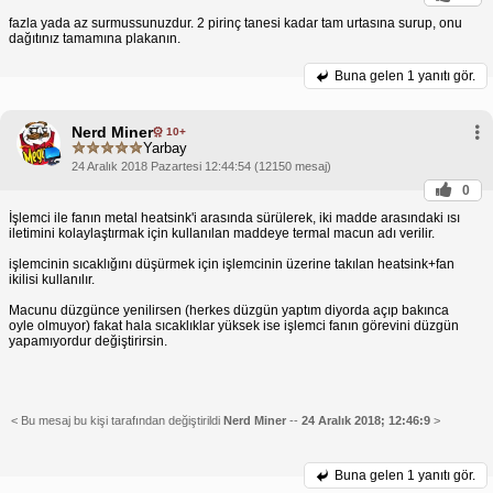
fazla yada az surmussunuzdur. 2 pirinç tanesi kadar tam urtasına surup, onu
dağıtınız tamamına plakanın.
Buna gelen
1 yanıtı gör.
Nerd Miner
10+
Yarbay
24 Aralık 2018 Pazartesi 12:44:54 (12150 mesaj)
0
İşlemci ile fanın metal heatsink'i arasında sürülerek, iki madde arasındaki ısı
iletimini kolaylaştırmak için kullanılan maddeye termal macun adı verilir.
işlemcinin sıcaklığını düşürmek için işlemcinin üzerine takılan heatsink+fan
ikilisi kullanılır.
Macunu düzgünce yenilirsen (herkes düzgün yaptım diyorda açıp bakınca
oyle olmuyor) fakat hala sıcaklıklar yüksek ise işlemci fanın görevini düzgün
yapamıyordur değiştirirsin.
< Bu mesaj bu kişi tarafından değiştirildi
Nerd Miner
--
24 Aralık 2018; 12:46:9
>
Buna gelen
1 yanıtı gör.