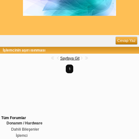
Cevap Yaz
İşlemcinin aşırı ısınması
Sayfaya Git
1
Tüm Forumlar
Donanım / Hardware
Dahili Bileşenler
İşlemci