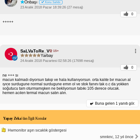
Onbaşı
Konu Sahibi
23 Aralık 2018 Pazar 18:39:26 (27 mesaj)
0
+++++
SaLVaToRe_V
15+
Yarbay
24 Aralık 2018 Pazartesi 02:58:26 (17698 mesaj)
0
ne +++ sı
macun kalmadı dıyorsun takıp ve hala kullanıyorsun. orta kalıte bır macun al
ıyıce surdugune normal surdugune emın ol ve stok fanını tak o.c da yokken
soğutucu tam oturmamışken ne bekliyorsun tabıkı 105 derece olucak.
hemen acılen termal macun satın alın.
Buna gelen
1 yanıtı gör.
Yapay Zeka
’dan İlgili Konular
Hwmonitor aşırı sıcaklık göstergesi
smnknc, 12 yıl önce