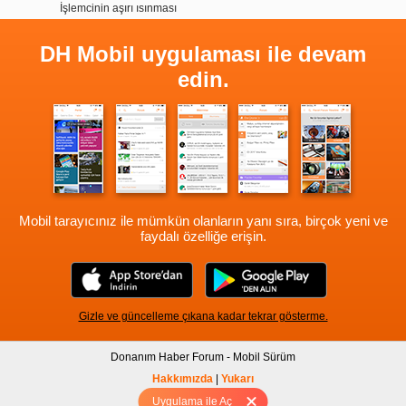
İşlemcinin aşırı ısınması
DH Mobil uygulaması ile devam
edin.
Mobil tarayıcınız ile mümkün olanların yanı sıra, birçok yeni ve
faydalı özelliğe erişin.
Gizle ve güncelleme çıkana kadar tekrar gösterme.
Donanım Haber Forum - Mobil Sürüm
Hakkımızda
|
Yukarı
Uygulama ile Aç
Tam sürüm için Tıklayınız