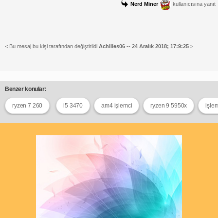
Nerd Miner
kullanıcısına yanıt
< Bu mesaj bu kişi tarafından değiştirildi
Achilles06
--
24 Aralık 2018; 17:9:25
>
Benzer konular:
ryzen 7 260
i5 3470
am4 işlemci
ryzen 9 5950x
işlem