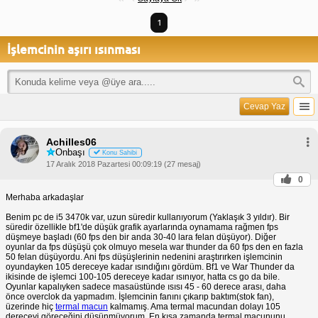
1
İşlemcinin aşırı ısınması
Cevap Yaz
Achilles06
Onbaşı
Konu Sahibi
17 Aralık 2018 Pazartesi 00:09:19 (27 mesaj)
0
Merhaba arkadaşlar
Benim pc de i5 3470k var, uzun süredir kullanıyorum (Yaklaşık 3 yıldır). Bir
süredir özellikle bf1'de düşük grafik ayarlarında oynamama rağmen fps
düşmeye başladı (60 fps den bir anda 30-40 lara felan düşüyor). Diğer
oyunlar da fps düşüşü çok olmuyo mesela war thunder da 60 fps den en fazla
50 felan düşüyordu. Ani fps düşüşlerinin nedenini araştırırken işlemcinin
oyundayken 105 dereceye kadar ısındığını gördüm. Bf1 ve War Thunder da
ikisinde de işlemci 100-105 dereceye kadar ısınıyor, hatta cs go da bile.
Oyunlar kapalıyken sadece masaüstünde ısısı 45 - 60 derece arası, daha
önce overclok da yapmadım. İşlemcinin fanını çıkarıp baktım(stok fan),
üzerinde hiç
termal macun
kalmamış. Ama termal macundan dolayı 105
dereceyi göreceğini düşünmüyorum. En kısa zamanda termal macununu