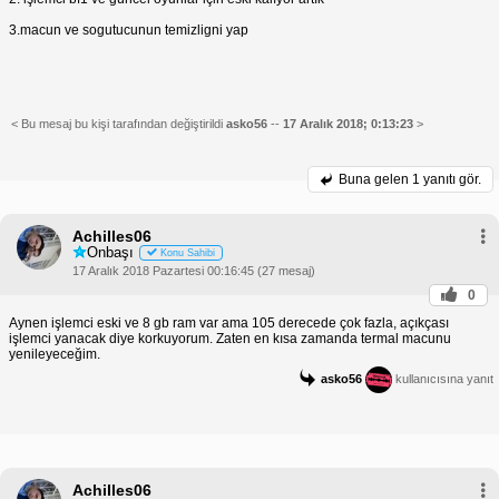
3.macun ve sogutucunun temizligni yap
< Bu mesaj bu kişi tarafından değiştirildi
asko56
--
17 Aralık 2018; 0:13:23
>
Buna gelen
1 yanıtı gör.
Achilles06
Onbaşı
Konu Sahibi
17 Aralık 2018 Pazartesi 00:16:45 (27 mesaj)
0
Aynen işlemci eski ve 8 gb ram var ama 105 derecede çok fazla, açıkçası
işlemci yanacak diye korkuyorum. Zaten en kısa zamanda termal macunu
yenileyeceğim.
asko56
kullanıcısına yanıt
Achilles06