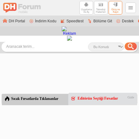
Uygulama
Teknoloji
Giriş ve
ile Aç
Haberleri
Kayıt
DH Portal
İndirim Kodu
Speedtest
Bölüme Git
Destek
Gizle
Editörün Seçtiği Fırsatlar
Sıcak Fırsatlarda Tıklananlar