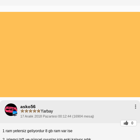
asko56
Yarbay
17 Aralık 2018 Pazartesi 00:12:44 (16904 mesaj)
0
1 ram yetersiz geliyordur 8 gb ram var ise
2. işlemci bf1 ve güncel oyunlar için eski kalıyor artık