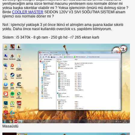
yeniliyeceğim ama sizce termal macunu yenilesem ısısı normale döner mi
yoksa başka sıkıntılar olabilir mi ? Yoksa işlemcinin ömürü mü dolmuş sizce ?
Birde
COOLER MASTER
SEIDON 120V V3 SIVI SOĞUTMA SİSTEMİ alsam
işlemci ısısı normale döner mi ?
Not : işlemciyi yaklaşık 3 yıl önce ikinci el almıştım ama şuana kadar sıkıntı
yoktu. Daha önce nasıl kullanıldı overclok v.s. yapıldımı bilmiyorum.
Sistem : i5 3470k - 8 gb ram - 250 gb hd - r7 265 ekran kartı
Masaüstü