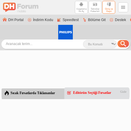
Uygulama
Teknoloji
Giriş ve
ile Aç
Haberleri
Kayıt
DH Portal
İndirim Kodu
Speedtest
Bölüme Git
Destek
Gizle
Editörün Seçtiği Fırsatlar
Sıcak Fırsatlarda Tıklananlar