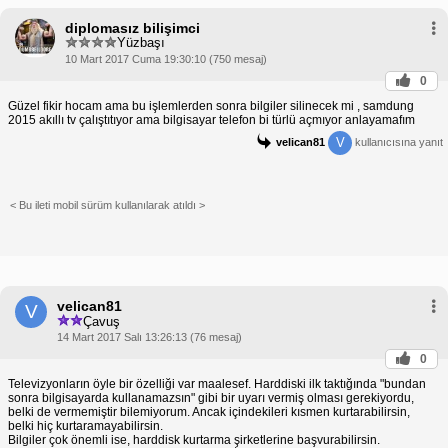
diplomasız bilişimci
Yüzbaşı
10 Mart 2017 Cuma 19:30:10 (750 mesaj)
0
Güzel fikir hocam ama bu işlemlerden sonra bilgiler silinecek mi , samdung
2015 akıllı tv çalıştıtıyor ama bilgisayar telefon bi türlü açmıyor anlayamafım
V
velican81
kullanıcısına yanıt
< Bu ileti mobil sürüm kullanılarak atıldı >
velican81
V
Çavuş
14 Mart 2017 Salı 13:26:13 (76 mesaj)
0
Televizyonların öyle bir özelliği var maalesef. Harddiski ilk taktığında "bundan
sonra bilgisayarda kullanamazsın" gibi bir uyarı vermiş olması gerekiyordu,
belki de vermemiştir bilemiyorum. Ancak içindekileri kısmen kurtarabilirsin,
belki hiç kurtaramayabilirsin.
Bilgiler çok önemli ise, harddisk kurtarma şirketlerine başvurabilirsin.