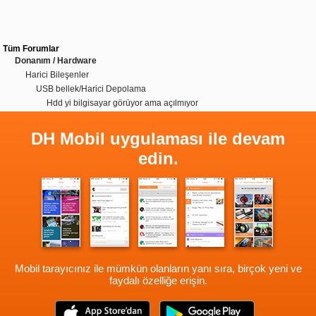
Tüm Forumlar
Donanım / Hardware
Harici Bileşenler
USB bellek/Harici Depolama
Hdd yi bilgisayar görüyor ama açılmıyor
DH Mobil uygulaması ile devam
edin.
Mobil tarayıcınız ile mümkün olanların yanı sıra, birçok yeni ve
faydalı özelliğe erişin.