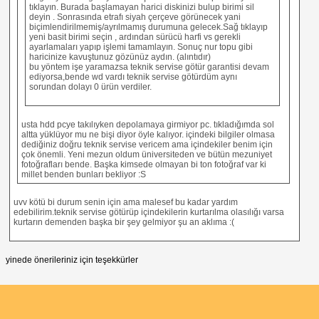
tıklayın. Burada başlamayan harici diskinizi bulup birimi sil
deyin . Sonrasında etrafı siyah çerçeve görünecek yani
biçimlendirilmemiş/ayrılmamış durumuna gelecek.Sağ tıklayıp
yeni basit birimi seçin , ardından sürücü harfi vs gerekli
ayarlamaları yapıp işlemi tamamlayın. Sonuç nur topu gibi
haricinize kavuştunuz gözünüz aydın. (alıntıdır)
bu yöntem işe yaramazsa teknik servise götür garantisi devam
ediyorsa,bende wd vardı teknik servise götürdüm aynı
sorundan dolayı 0 ürün verdiler.
usta hdd pcye takılıyken depolamaya girmiyor pc. tıkladığımda sol
altta yüklüyor mu ne bişi diyor öyle kalıyor. içindeki bilgiler olmasa
dediğiniz doğru teknik servise vericem ama içindekiler benim için
çok önemli. Yeni mezun oldum üniversiteden ve bütün mezuniyet
fotoğrafları bende. Başka kimsede olmayan bi ton fotoğraf var ki
millet benden bunları bekliyor :S
uvv kötü bi durum senin için ama malesef bu kadar yardım
edebilirim.teknik servise götürüp içindekilerin kurtarılma olasılığı varsa
kurtarın demenden başka bir şey gelmiyor şu an aklıma :(
yinede önerileriniz için teşekkürler