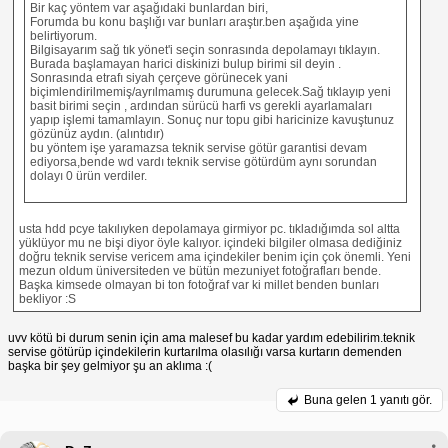
Bir kaç yöntem var aşağıdaki bunlardan biri,
Forumda bu konu başlığı var bunları araştır.ben aşağıda yine
belirtiyorum.
Bilgisayarım sağ tık yönet'i seçin sonrasında depolamayı tıklayın.
Burada başlamayan harici diskinizi bulup birimi sil deyin .
Sonrasında etrafı siyah çerçeve görünecek yani
biçimlendirilmemiş/ayrılmamış durumuna gelecek.Sağ tıklayıp yeni
basit birimi seçin , ardından sürücü harfi vs gerekli ayarlamaları
yapıp işlemi tamamlayın. Sonuç nur topu gibi haricinize kavuştunuz
gözünüz aydın. (alıntıdır)
bu yöntem işe yaramazsa teknik servise götür garantisi devam
ediyorsa,bende wd vardı teknik servise götürdüm aynı sorundan
dolayı 0 ürün verdiler.
usta hdd pcye takılıyken depolamaya girmiyor pc. tıkladığımda sol altta
yüklüyor mu ne bişi diyor öyle kalıyor. içindeki bilgiler olmasa dediğiniz
doğru teknik servise vericem ama içindekiler benim için çok önemli. Yeni
mezun oldum üniversiteden ve bütün mezuniyet fotoğrafları bende.
Başka kimsede olmayan bi ton fotoğraf var ki millet benden bunları
bekliyor :S
uvv kötü bi durum senin için ama malesef bu kadar yardım edebilirim.teknik
servise götürüp içindekilerin kurtarılma olasılığı varsa kurtarın demenden
başka bir şey gelmiyor şu an aklıma :(
Buna gelen
1 yanıtı gör.