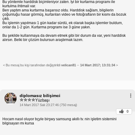
Bu yöntemle harddisk biçimleniyor zaten. İyi bir kurtarma programı ile
kurtulma ihtimali var.
Ben yaptım ama kurtarma başarısız oldu. Harddisk sağlam, bilgilerin
çoğunluğu hasar görmüş, kurtarılan video ve fotoğrafların bir kısmı da bozuk
çıktı.
Bu işlemin yapılması 1 gün kadar sürdü, ek olarak başka işlemler buldum,
onlar da 1-2 gün. Kurtarma programı ise 3 güne yakın.
Bu şekilde kullanmaya da devam etmek gibi bir durum da var, yeni harddisk
alırsın. Belki bir çözüm bulursun araştırmak lazım.
< Bu mesaj bu kişi tarafından değiştirildi
velican81
--
14 Mart 2017; 13:31:34
>
diplomasız bilişimci
Yüzbaşı
14 Mart 2017 Salı 23:27:46 (750 mesaj)
0
Hocam nasıl oluyor bçyle birşwy samsung akıllı tv. nin işletim sistemini
bilgisayarı mı kursa