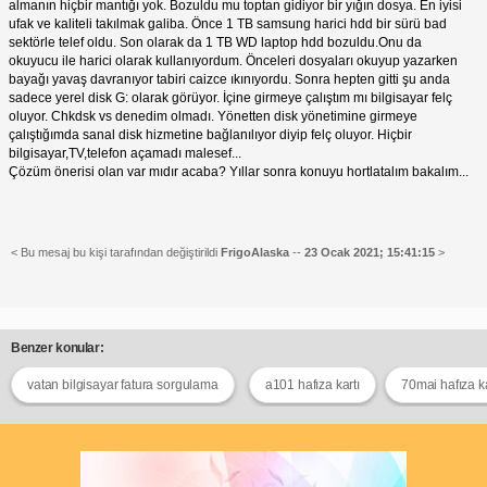
almanın hiçbir mantığı yok. Bozuldu mu toptan gidiyor bir yığın dosya. En iyisi
ufak ve kaliteli takılmak galiba. Önce 1 TB samsung harici hdd bir sürü bad
sektörle telef oldu. Son olarak da 1 TB WD laptop hdd bozuldu.Onu da
okuyucu ile harici olarak kullanıyordum. Önceleri dosyaları okuyup yazarken
bayağı yavaş davranıyor tabiri caizce ıkınıyordu. Sonra hepten gitti şu anda
sadece yerel disk G: olarak görüyor. İçine girmeye çalıştım mı bilgisayar felç
oluyor. Chkdsk vs denedim olmadı. Yönetten disk yönetimine girmeye
çalıştığımda sanal disk hizmetine bağlanılıyor diyip felç oluyor. Hiçbir
bilgisayar,TV,telefon açamadı malesef...
Çözüm önerisi olan var mıdır acaba? Yıllar sonra konuyu hortlatalım bakalım...
< Bu mesaj bu kişi tarafından değiştirildi
FrigoAlaska
--
23 Ocak 2021; 15:41:15
>
Benzer konular:
vatan bilgisayar fatura sorgulama
a101 hafıza kartı
70mai hafıza ka