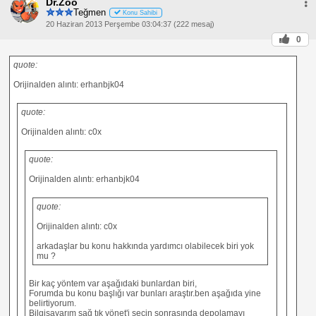
Dr.Zoo
Teğmen
Konu Sahibi
20 Haziran 2013 Perşembe 03:04:37 (222 mesaj)
0
quote:
Orijinalden alıntı: erhanbjk04
quote:
Orijinalden alıntı: c0x
quote:
Orijinalden alıntı: erhanbjk04
quote:
Orijinalden alıntı: c0x
arkadaşlar bu konu hakkında yardımcı olabilecek biri yok
mu ?
Bir kaç yöntem var aşağıdaki bunlardan biri,
Forumda bu konu başlığı var bunları araştır.ben aşağıda yine
belirtiyorum.
Bilgisayarım sağ tık yönet'i seçin sonrasında depolamayı