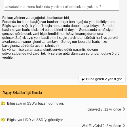
arkadaşlar bu konu hakkında yardımcı olabilecek biri yok mu ?
Bir kaç yöntem var aşağıdaki bunlardan biri,
Forumda bu konu başlığı var bunları araştır.ben aşağıda yine belirtiyorum.
Bilgisayarım sağ tık yönet'i seçin sonrasında depolamayı tıklayın. Burada
başlamayan harici diskinizi bulup birimi sil deyin . Sonrasında etrafı siyah
çerçeve görünecek yani biçimlendirilmemiş/ayrılmamış durumuna
gelecek.Sağ tıklayıp yeni basit birimi seçin , ardından sürücü harfi vs gerekli
ayarlamaları yapıp işlemi tamamlayın. Sonuç nur topu gibi haricinize
kavuştunuz gözünüz aydın. (alıntıdır)
bu yöntem işe yaramazsa teknik servise götür garantisi devam
ediyorsa,bende wd vardı teknik servise götürdüm aynı sorundan dolayı 0 ürün
verdiler.
Buna gelen
2 yanıtı gör.
Yapay Zeka
’dan İlgili Konular
Bilgisayarım SSD'yi bazen görmüyor.
cinayet13, 12 yıl önce
Bilgisayar HDD ve SSD 'yi görmüyor
WoLFLyCris12, 2 yıl önce