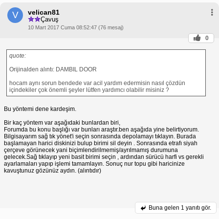
velican81
V
Çavuş
10 Mart 2017 Cuma 08:52:47 (76 mesaj)
0
quote:
Orijinalden alıntı: DAMBIL DOOR
hocam aynı sorun bendede var acil yardım edermisin nasıl çözdün
içindekiler çok önemli şeyler lütfen yardımcı olabilir misiniz ?
Bu yöntemi dene kardeşim.
Bir kaç yöntem var aşağıdaki bunlardan biri,
Forumda bu konu başlığı var bunları araştır.ben aşağıda yine belirtiyorum.
Bilgisayarım sağ tık yönet'i seçin sonrasında depolamayı tıklayın. Burada
başlamayan harici diskinizi bulup birimi sil deyin . Sonrasında etrafı siyah
çerçeve görünecek yani biçimlendirilmemiş/ayrılmamış durumuna
gelecek.Sağ tıklayıp yeni basit birimi seçin , ardından sürücü harfi vs gerekli
ayarlamaları yapıp işlemi tamamlayın. Sonuç nur topu gibi haricinize
kavuştunuz gözünüz aydın. (alıntıdır)
Buna gelen
1 yanıtı gör.