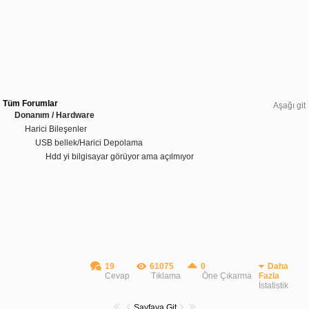
Tüm Forumlar
Aşağı git
Donanım / Hardware
Harici Bileşenler
USB bellek/Harici Depolama
Hdd yi bilgisayar görüyor ama açılmıyor
19
61075
0
Daha
Cevap
Tıklama
Öne Çıkarma
Fazla
İstatistik
Sayfaya Git