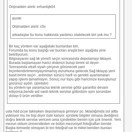
Orijinalden alıntı: erhanbjk04
quote:
Orijinalden alıntı: c0x
arkadaşlar bu konu hakkında yardımcı olabilecek biri yok mu ?
Bir kaç yöntem var aşağıdaki bunlardan biri,
Forumda bu konu başlığı var bunları araştır.ben aşağıda yine
belirtiyorum.
Bilgisayarım sağ tık yönet'i seçin sonrasında depolamayı tıklayın.
Burada başlamayan harici diskinizi bulup birimi sil deyin .
Sonrasında etrafı siyah çerçeve görünecek yani
biçimlendirilmemiş/ayrılmamış durumuna gelecek.Sağ tıklayıp yeni
basit birimi seçin , ardından sürücü harfi vs gerekli ayarlamaları
yapıp işlemi tamamlayın. Sonuç nur topu gibi haricinize kavuştunuz
gözünüz aydın. (alıntıdır)
bu yöntem işe yaramazsa teknik servise götür garantisi devam
ediyorsa,bende wd vardı teknik servise götürdüm aynı sorundan
dolayı 0 ürün verdiler.
usta hdd pcye takılıyken depolamaya girmiyor pc. tıkladığımda sol altta
yüklüyor mu ne bişi diyor öyle kalıyor. içindeki bilgiler olmasa dediğiniz
doğru teknik servise vericem ama içindekiler benim için çok önemli. Yeni
mezun oldum üniversiteden ve bütün mezuniyet fotoğrafları bende.
Başka kimsede olmayan bi ton fotoğraf var ki millet benden bunları
bekliyor :S