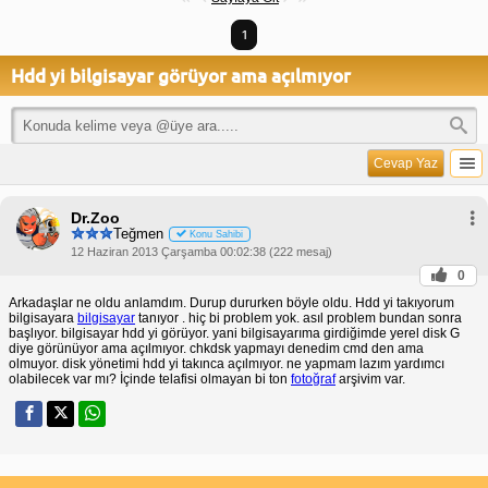
1
Hdd yi bilgisayar görüyor ama açılmıyor
Cevap Yaz
Dr.Zoo
Teğmen
Konu Sahibi
12 Haziran 2013 Çarşamba 00:02:38 (222 mesaj)
0
Arkadaşlar ne oldu anlamdım. Durup dururken böyle oldu. Hdd yi takıyorum
bilgisayara
bilgisayar
tanıyor . hiç bi problem yok. asıl problem bundan sonra
başlıyor. bilgisayar hdd yi görüyor. yani bilgisayarıma girdiğimde yerel disk G
diye görünüyor ama açılmıyor. chkdsk yapmayı denedim cmd den ama
olmuyor. disk yönetimi hdd yi takınca açılmıyor. ne yapmam lazım yardımcı
olabilecek var mı? İçinde telafisi olmayan bi ton
fotoğraf
arşivim var.