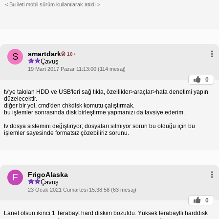
< Bu ileti mobil sürüm kullanılarak atıldı >
smartdark
10+
S
Çavuş
19 Mart 2017 Pazar 11:13:00 (114 mesaj)
0
tv'ye takılan HDD ve USB'leri sağ tıkla, özellikler>araçlar>hata denetimi yapın
düzelecektir.
diğer bir yol, cmd'den chkdisk komutu çalıştırmak.
bu işlemler sonrasında disk birleştirme yapmanızı da tavsiye ederim.
tv dosya sistemini değiştiriyor; dosyaları silmiyor sorun bu olduğu için bu
işlemler sayesinde formatsız çözebiliriz sorunu.
FrigoAlaska
F
Çavuş
23 Ocak 2021 Cumartesi 15:38:58 (63 mesaj)
0
Lanet olsun ikinci 1 Terabayt hard diskim bozuldu. Yüksek terabaytlı harddisk