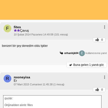
fites
F
Çavuş
10 Şubat 2014 Pazartesi 14:49:08 (101 mesaj)
0
benzeri bir şey denedim oldu tşkler
E
erhanbjk04
kullanıcısına yanıt
Buna gelen
1 yanıtı gör.
rooneyisa
R
Er
07 Mart 2015 Cumartesi 11:45:38 (1 mesaj)
0
quote:
Orijinalden alıntı: fites