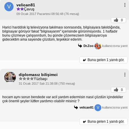
velican81
V
Çavuş
09 Ocak 2017 Pazartesi 08:56:48 (76 mesaj)
0
Harici harddisk lg televizyona takılması sonrasında, bilgisayara takıldığında,
bilgisayar görüyor fakat "bilgisayarım" içerisinde görünmüyordu. 1 haftadır
bunu çözmeye çalışıyordum, bu günde çözemezsem bilgisayarcıya
gidecektim ama sayende çözdüm, teşekkür ederim.
Dr.Zoo
kullanıcısına yanıt
Buna gelen
1 yanıtı gör.
diplomasız bilişimci
Yüzbaşı
31 Ocak 2017 Salı 21:38:08 (750 mesaj)
0
hocam aynı sorun bendede var acil yardım edermisin nasıl çözdün içindekiler
çok önemli şeyler lütfen yardımcı olabilir misiniz ?
V
velican81
kullanıcısına yanıt
Buna gelen
1 yanıtı gör.