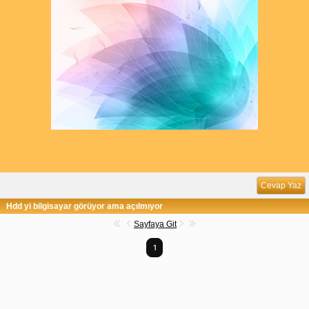
Cevap Yaz
Hdd yi bilgisayar görüyor ama açılmıyor
Sayfaya Git
1