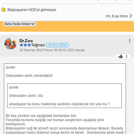
Bilgisayarım HDD'yi görmüyor.
r.H, 8 ay önce
Dr.Zoo
Teğmen
Konu Sahibi
16 Haziran 2013 Pazar 06:40:41 (222 mesaj)
1
quote:
Orijinalden alıntı: erhanbjk04
quote:
Orijinalden alıntı: c0x
arkadaşlar bu konu hakkında yardımcı olabilecek biri yok mu ?
Bir kaç yöntem var aşağıdaki bunlardan biri,
Forumda bu konu başlığı var bunları araştır.ben aşağıda yine
belirtiyorum.
Bilgisayarım sağ tık yönet'i seçin sonrasında depolamayı tıklayın. Burada
başlamayan harici diskinizi bulup birimi sil deyin . Sonrasında etrafı siyah