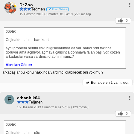
Dr.Zoo
Teğmen
Konu Sahibi
15 Haziran 2013 Cumartesi 01:04:19 (222 mesaj)
0
quote:
Orijinalden alıntı: barokrasi
aynı problem benim eski bilgisayarımda da var. harici hdd takınca
görüyor ama açmıyor. açmaya çalışınca donmaya falan başlıyor. çözen
arkadaşlar varsa yardımcı olabilir misiniz?
Alıntıları Göster
arkadaşlar bu konu hakkında yardımcı olabilecek biri yok mu ?
Buna gelen
1 yanıtı gör.
erhanbjk04
E
Teğmen
15 Haziran 2013 Cumartesi 14:57:07 (129 mesaj)
0
quote:
Orijinalden alıntı: c0x