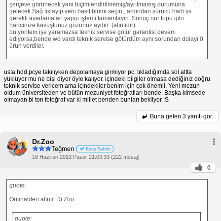
çerçeve görünecek yani biçimlendirilmemiş/ayrılmamış durumuna
gelecek.Sağ tıklayıp yeni basit birimi seçin , ardından sürücü harfi vs
gerekli ayarlamaları yapıp işlemi tamamlayın. Sonuç nur topu gibi
haricinize kavuştunuz gözünüz aydın. (alıntıdır)
bu yöntem işe yaramazsa teknik servise götür garantisi devam
ediyorsa,bende wd vardı teknik servise götürdüm aynı sorundan dolayı 0
ürün verdiler.
usta hdd pcye takılıyken depolamaya girmiyor pc. tıkladığımda sol altta
yüklüyor mu ne bişi diyor öyle kalıyor. içindeki bilgiler olmasa dediğiniz doğru
teknik servise vericem ama içindekiler benim için çok önemli. Yeni mezun
oldum üniversiteden ve bütün mezuniyet fotoğrafları bende. Başka kimsede
olmayan bi ton fotoğraf var ki millet benden bunları bekliyor :S
Buna gelen
3 yanıtı gör.
Dr.Zoo
Teğmen
Konu Sahibi
16 Haziran 2013 Pazar 21:09:33 (222 mesaj)
0
quote:
Orijinalden alıntı: Dr.Zoo
quote: