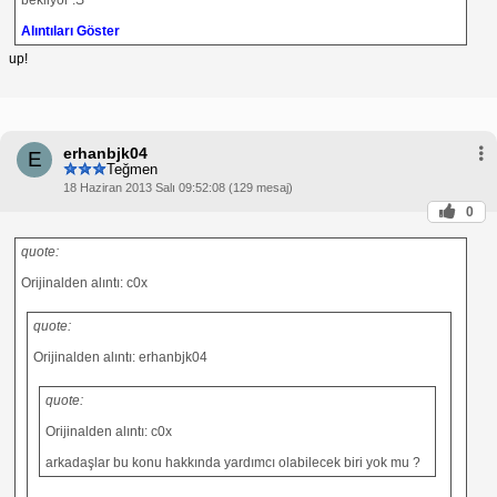
Alıntıları Göster
up!
erhanbjk04
E
Teğmen
18 Haziran 2013 Salı 09:52:08 (129 mesaj)
0
quote:
Orijinalden alıntı: c0x
quote:
Orijinalden alıntı: erhanbjk04
quote:
Orijinalden alıntı: c0x
arkadaşlar bu konu hakkında yardımcı olabilecek biri yok mu ?