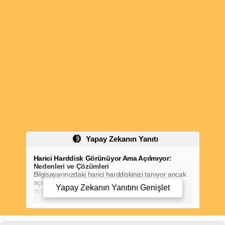
Yapay Zekanın Yanıtı
Harici Harddisk Görünüyor Ama Açılmıyor:
Nedenleri ve Çözümleri
Bilgisayarınızdaki harici harddiskinizi tanıyor ancak
açamıyorsanız, bu can sıkıcı bir sorun olabilir. Bu
Yapay Zekanın Yanıtını
Genişlet
sorunun birkaç potansiyel nedeni vardır ve
çözümler, sorunun kaynağına bağlıdır.
Harici Harddisk Güç Kaynağına Bağlı Değil:
Harici harddiskler tipik olarak çalışmak için harici
bir güç kaynağına ihtiyaç duyarlar. Güç