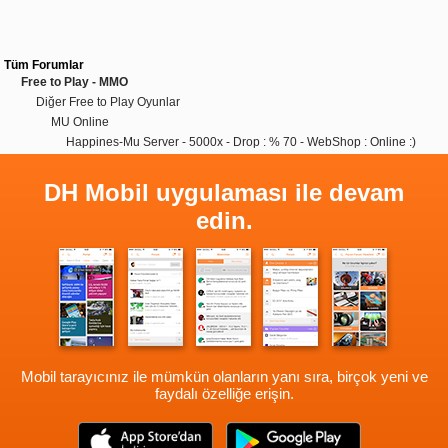
Tüm Forumlar
Free to Play - MMO
Diğer Free to Play Oyunlar
MU Online
Happines-Mu Server - 5000x - Drop : % 70 - WebShop : Online :)
DH Mobil uygulaması ile devam
edin.
Mobil tarayıcınız ile mümkün olanların yanı sıra, birçok yeni ve
faydalı özelliğe erişin.