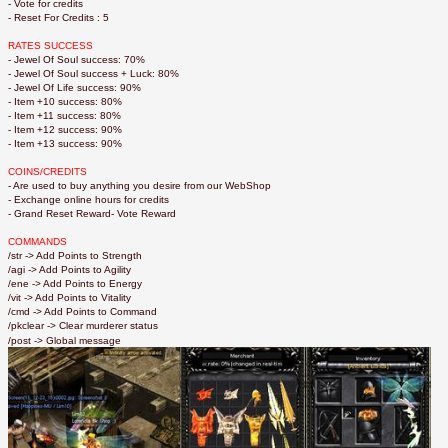
- Vote for credits
- Reset For Credits : 5
RATES SUCCESS
- Jewel Of Soul success: 70%
- Jewel Of Soul success + Luck: 80%
- Jewel Of Life success: 90%
- Item +10 success: 80%
- Item +11 success: 80%
- Item +12 success: 90%
- Item +13 success: 90%
COINS/CREDITS
- Are used to buy anything you desire from our WebShop
- Exchange online hours for credits
- Grand Reset Reward- Vote Reward
COMMANDS
/str -> Add Points to Strength
/agi -> Add Points to Agility
/ene -> Add Points to Energy
/vit -> Add Points to Vitality
/cmd -> Add Points to Command
/pkclear -> Clear murderer status
/post -> Global message