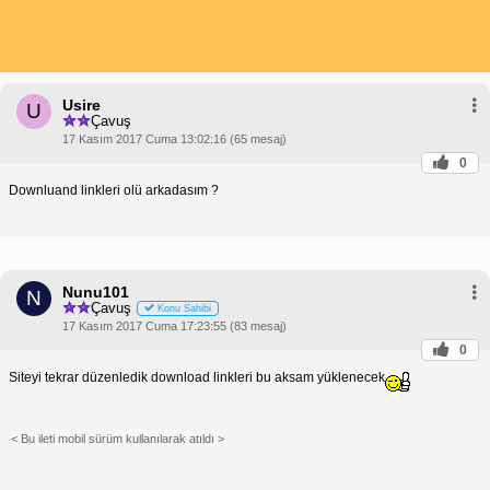
Usire
U
Çavuş
17 Kasım 2017 Cuma 13:02:16 (65 mesaj)
0
Downluand linkleri olü arkadasım ?
Nunu101
N
Çavuş
Konu Sahibi
17 Kasım 2017 Cuma 17:23:55 (83 mesaj)
0
Siteyi tekrar düzenledik download linkleri bu aksam yüklenecek
< Bu ileti mobil sürüm kullanılarak atıldı >