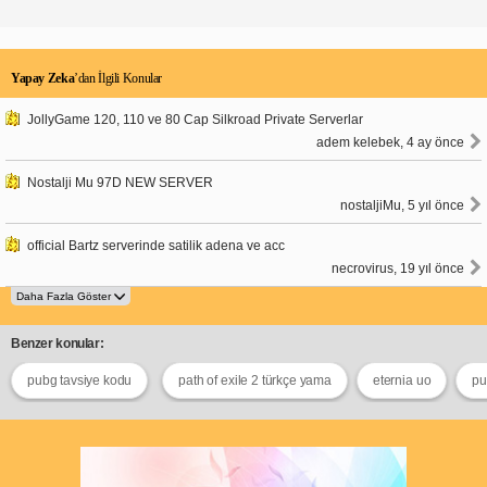
Yapay Zeka
’dan İlgili Konular
JollyGame 120, 110 ve 80 Cap Silkroad Private Serverlar
adem kelebek, 4 ay önce
Nostalji Mu 97D NEW SERVER
nostaljiMu, 5 yıl önce
official Bartz serverinde satilik adena ve acc
necrovirus, 19 yıl önce
Benzer konular:
pubg tavsiye kodu
path of exile 2 türkçe yama
eternia uo
pu