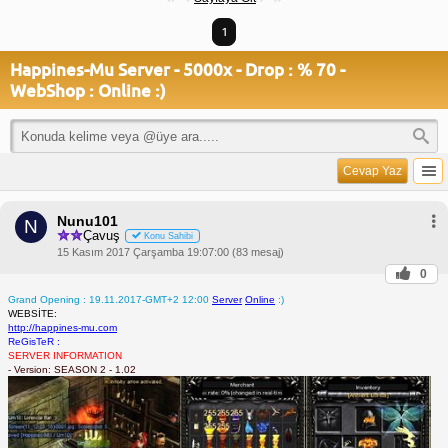
1
Happines-Mu Server - 5000x - Drop : % 70 -
WebShop : Online :)
Cevap Yaz
Nunu101
N
Çavuş
Konu Sahibi
15 Kasım 2017 Çarşamba 19:07:00 (83 mesaj)
0
Grand Opening : 19.11.2017-GMT+2 12:00
Server
Online
:)
WEBSİTE:
http://happines-mu.com
ReGisTeR :
SERVER INFORMATION
- Version: SEASON 2 - 1.02