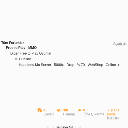
Tüm Forumlar
Aşağı git
Free to Play - MMO
Diğer Free to Play Oyunlar
MU Online
Happines-Mu Server - 5000x - Drop : % 70 - WebShop : Online :)
4
788
0
Daha
Cevap
Tıklama
Öne Çıkarma
Fazla
İstatistik
Sayfaya Git