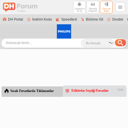
Uygulama
Teknoloji
Giriş ve
ile Aç
Haberleri
Kayıt
DH Portal
İndirim Kodu
Speedtest
Bölüme Git
Destek
Gizle
Editörün Seçtiği Fırsatlar
Sıcak Fırsatlarda Tıklananlar