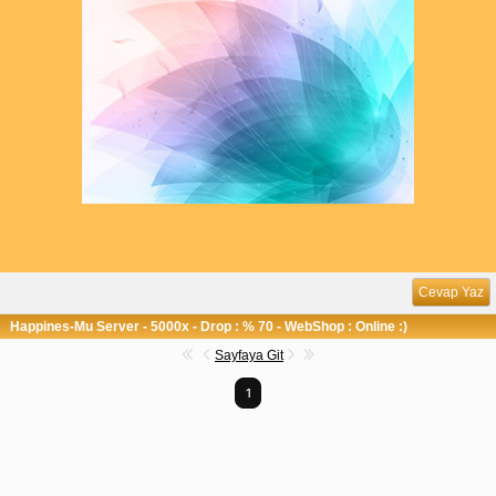
Cevap Yaz
Happines-Mu Server - 5000x - Drop : % 70 - WebShop : Online :)
Sayfaya Git
1