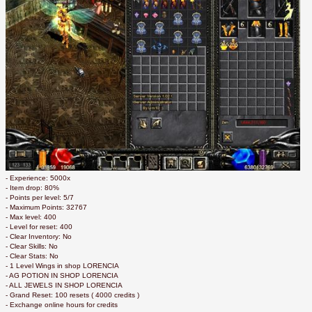
- Experience: 5000x
- Item drop: 80%
- Points per level: 5/7
- Maximum Points: 32767
- Max level: 400
- Level for reset: 400
- Clear Inventory: No
- Clear Skills: No
- Clear Stats: No
- 1 Level Wings in shop LORENCIA
- AG POTION IN SHOP LORENCIA
- ALL JEWELS IN SHOP LORENCIA
- Grand Reset: 100 resets ( 4000 credits )
- Exchange online hours for credits