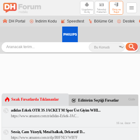
Uygulama
Teknoloji
Giriş ve
ile Aç
Haberleri
Kayıt
DH Portal
İndirim Kodu
Speedtest
Bölüme Git
Destek
Sıcak Fırsatlarda Tıklananlar
Gizle
Editörün Seçtiği Fırsatlar
adidas Erkek OTR 3S JACKET M Spor Üst Giyim WHI...
https://www.amazon.com.tr/adidas-Erkek-JAC...
16 sa. önce
Sessiz, Cam Yüzeyli, Metal halkalı, Dekoratif D...
https://www.amazon.com.tr/dp/B0FNLVWB7F