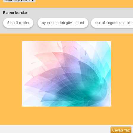
Benzer konular:
3 harfli nickler
oyun indir club güvenilir mi
rise of kingdoms satılık
Cevap Yaz