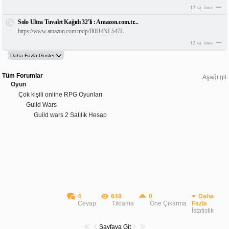
12 sa. önce
Solo Ultra Tuvalet Kağıdı 32'li : Amazon.com.tr...
https://www.amazon.com.tr/dp/B0H4NL547L
12 sa. önce
Tüm Forumlar
Aşağı git
Oyun
Çok kişili online RPG Oyunları
Guild Wars
Guild wars 2 Satılık Hesap
4
648
0
Daha
Cevap
Tıklama
Öne Çıkarma
Fazla
İstatistik
Sayfaya Git