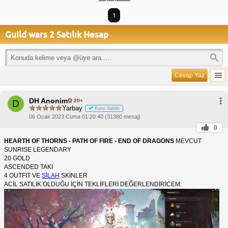
1
Guild wars 2 Satılık Hesap
Cevap Yaz
DH Anonim
20+
D
Yarbay
Konu Sahibi
06 Ocak 2023 Cuma 01:20:40 (31380 mesaj)
0
HEARTH OF THORNS - PATH OF FIRE - END OF DRAGONS
MEVCUT
SUNRISE LEGENDARY
20 GOLD
ASCENDED TAKI
4 OUTFIT VE
SİLAH
SKİNLER
ACİL SATILIK OLDUĞU İÇİN TEKLİFLERİ DEĞERLENDİRİCEM.