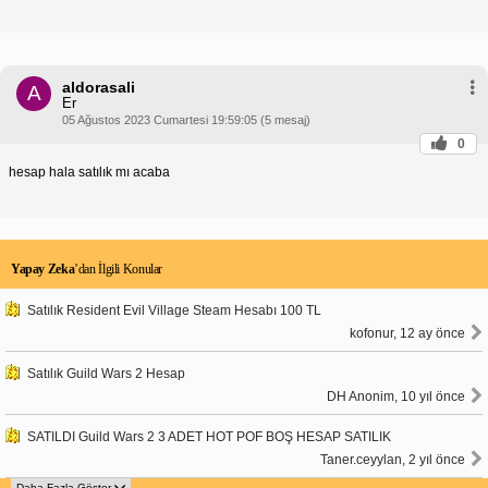
aldorasali
A
Er
05 Ağustos 2023 Cumartesi 19:59:05 (5 mesaj)
0
hesap hala satılık mı acaba
Yapay Zeka
’dan İlgili Konular
Satılık Resident Evil Village Steam Hesabı 100 TL
kofonur, 12 ay önce
Satılık Guild Wars 2 Hesap
DH Anonim, 10 yıl önce
SATILDI Guild Wars 2 3 ADET HOT POF BOŞ HESAP SATILIK
Taner.ceyylan, 2 yıl önce