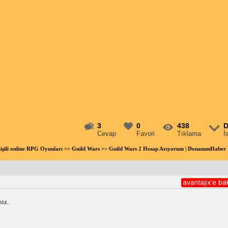
3
0
438
D
Cevap
Favori
Tıklama
İ
işili online RPG Oyunları
>>
Guild Wars
>> Guild Wars 2 Hesap Arıyorum | DonanımHaber
niz.