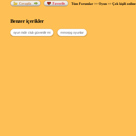
Cevapla
Favorile
Tüm Forumlar
>>
Oyun
>>
Çok kişili onli
Benzer içerikler
oyun indir club güvenilir mi
mmorpg oyunlar