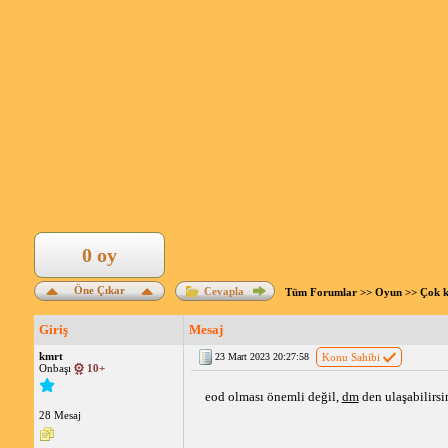
0 oy
Öne Çıkar
Cevapla
Tüm Forumlar
>>
Oyun
>>
Çok k
Giriş
Mesaj
kmrt
23 Mart 2023 20:27:58
Konu Sahibi
Onbaşı
10+
eod olması önemli değil, 
dm
 den ulaşabilirsi
28 Mesaj