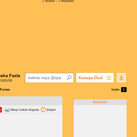
2 Misafir -
2 Masaüstü
aha Fazla
Konuya Özel
statistik
Favorilerime Ekle
 Forum
Sayfa:
1
Konuyu Açandan
Reklamlar
Popüler Mesajlar
Mesaj Linkini Kopyala
Şikayet
Linkli Mesajlar
Yazdır
E-Posta Aboneliği
Konuyu Gizle