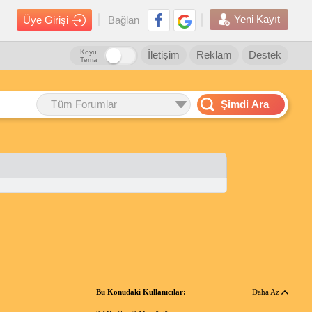
Yeni Kayıt
Üye Girişi
Bağlan
Koyu
İletişim
Reklam
Destek
Tema
Tüm Forumlar
Şimdi Ara
Bu Konudaki Kullanıcılar:
Daha Az