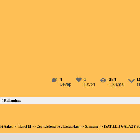
4
1
384
D
Cevap
Favori
Tıklama
İ
#Kullanılmış
llü Anket
>>
İkinci El
>>
Cep telefonu ve aksesuarları
>>
Samsung
>> [SATILDI] GALAXY S8