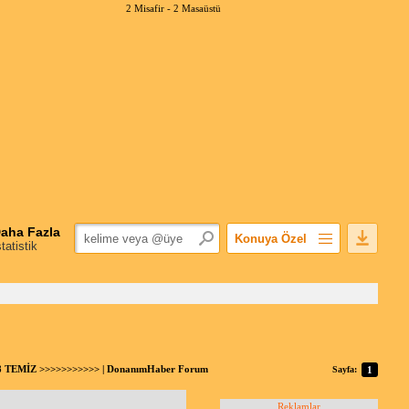
2 Misafir -
2 Masaüstü
aha Fazla
Konuya Özel
statistik
Favorilerime Ekle
Konuyu Açandan
Popüler Mesajlar
Linkli Mesajlar
Yazdır
 TEMİZ >>>>>>>>>>> | DonanımHaber Forum
Sayfa:
1
E-Posta Aboneliği
Konuyu Gizle
Reklamlar