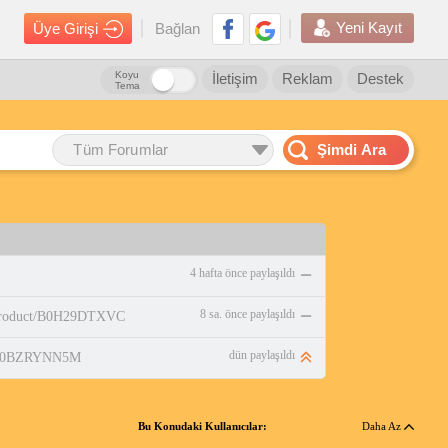
Yeni Kayıt
Üye Girişi
Bağlan
Koyu
İletişim
Reklam
Destek
Tema
Tüm Forumlar
Şimdi Ara
4 hafta önce paylaşıldı
8 sa. önce paylaşıldı
/product/B0H29DTXVC
dün paylaşıldı
p/B0BZRYNN5M
Bu Konudaki Kullanıcılar:
Daha Az