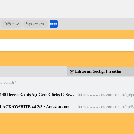
Diğer
Speedtest
Editörün Seçtiği Fırsatlar
n.com.tr/
Juo C10 2K QHD WiFi Ekranlı Araç Kamerası 140 Derece Geniş Açı Gece Görüş G-Sensörlü Araç İçi Kamera : Amazon.com.tr: Elektronik
https://www.amazon.com.tr/gp
adidas Erkek PARK ST Ayakkabı CBLACK/CBLACK/OWHITE 44 2/3 : Amazon.com.tr: Moda
https://www.amazon.com.tr/d