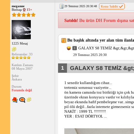
meganne
29 Temmuz 2025 20:30:48
Konu Sahibi
Binbaşı
15+
Satıldı!
Bu ürün DH Forum dışına satılm
Bu başlık altında yer alan tüm ilanla
1225 Mesaj
GALAXY S8 TEMİZ &gt;&gt;&gt;
1
Referanslar: 33
29 Temmuz 2025 20:30
Katılım Zamanı
1
GALAXY S8 TEMİZ &gt;&
08 Mayıs 2007
Şehir
Ankara
1 senedir kullandığım cihaz... 
Durum
tertemiz sorunsuz vaziyette...
Forumda değil
ön kamera camında toz biriktiği için çok haf
üzerinde ekran koruyucu vardır ve kılıfıyla 
beyaz ekranda hafif pembeleşme var...simge 
pil ölü değil...fazla internete girmezseniz 
NAKİT : 1999 TL !!!!!!!!!!
YER : ESAT DÖRTYOL ...