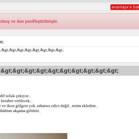
ış ve ilan pasifleştirilmiştir.
r;
&gt;&gt;&gt;&gt;&gt;&gt;&gt;&gt;
gt;&gt;&gt;&gt;&gt;&gt;&gt;&gt;&gt;&gt;
if soluk çekiyor...
beraber verilecek...
ve ikon gölgesi yok..rahatsız edici değil...resim ekledim...
sabahtan akşama götürür..