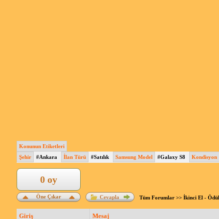
Konunun Etiketleri
Şehir
#Ankara
İlan Türü
#Satılık
Samsung Model
#Galaxy S8
Kondisyon
0 oy
Öne Çıkar
Cevapla
Tüm Forumlar
>>
İkinci El - Ödü
Giriş
Mesaj