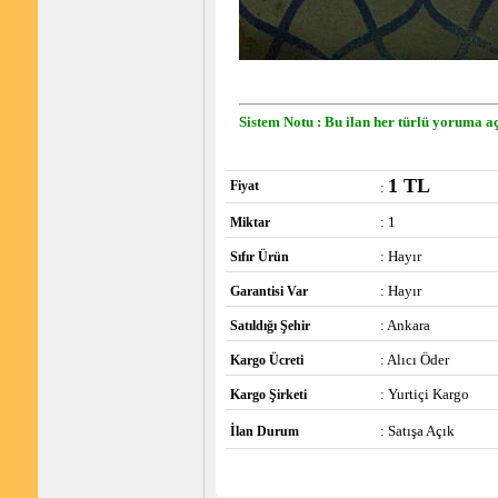
Sistem Notu : Bu ilan her türlü yoruma aç
1 TL
Fiyat
:
: 1
Miktar
: Hayır
Sıfır Ürün
: Hayır
Garantisi Var
: Ankara
Satıldığı Şehir
: Alıcı Öder
Kargo Ücreti
: Yurtiçi Kargo
Kargo Şirketi
: Satışa Açık
İlan Durum