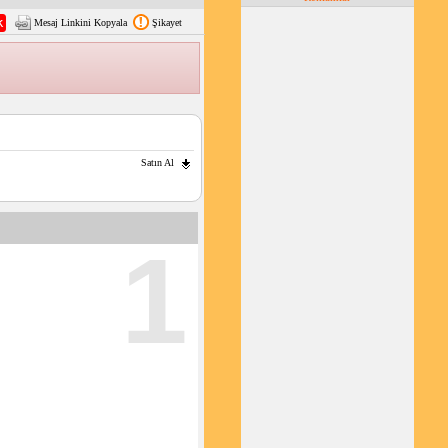
Mesaj Linkini Kopyala
Şikayet
Satın Al
1