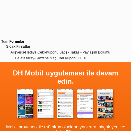
Tüm Forumlar
Sıcak Fırsatlar
Alışveriş-Hediye Çeki-Kuponu Satış - Takas - Paylaşım Bölümü
Galatasaray-Göztepe Maçı Tod Kuponu 60 Tl
DH Mobil uygulaması ile devam
edin.
Mobil tarayıcınız ile mümkün olanların yanı sıra, birçok yeni ve