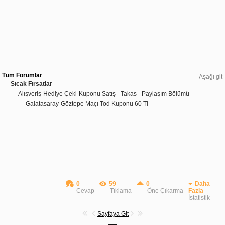
Tüm Forumlar
Aşağı git
Sıcak Fırsatlar
Alışveriş-Hediye Çeki-Kuponu Satış - Takas - Paylaşım Bölümü
Galatasaray-Göztepe Maçı Tod Kuponu 60 Tl
0
59
0
Daha
Cevap
Tıklama
Öne Çıkarma
Fazla
İstatistik
Sayfaya Git