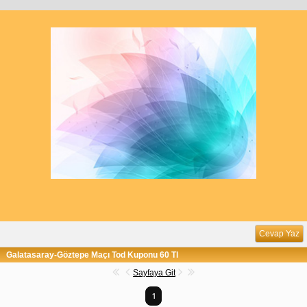
Cevap Yaz
Galatasaray-Göztepe Maçı Tod Kuponu 60 Tl
Sayfaya Git
1