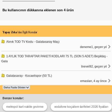
Bu kullanıcının dükkanına eklenen son 4 ürün
Yapay Zeka
’dan İlgili Konular
Alınık TOD TV Kodu - Galatasaray Maçı
deneme1, geçen yıl
1 AYLIK TOD TARAFTAR PAKETİ KODLARI 75 TL (SON 5 ADET) Beşiktaş -
Gala
tnevel92, geçen yıl
Galatasaray - Kocaelispor (50 TL)
emaslan, 4 ay önce
Benzer konular:
metropol kart nakite çevirme
vodafone koçailem tarifeleri 2026 fiyatları