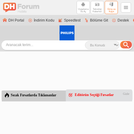
Uygulama
Teknoloji
Giriş ve
ile Aç
Haberleri
Kayıt
DH Portal
İndirim Kodu
Speedtest
Bölüme Git
Destek
Gizle
Editörün Seçtiği Fırsatlar
Sıcak Fırsatlarda Tıklananlar