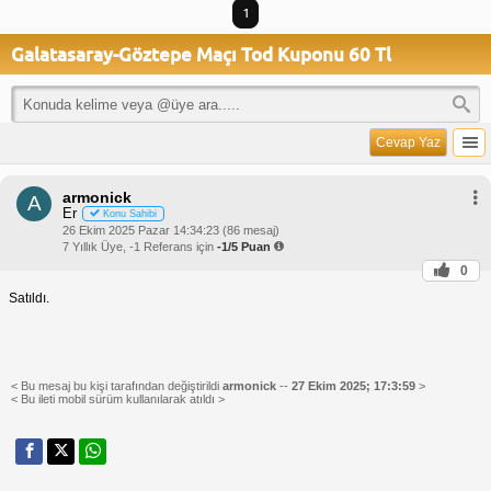
1
Galatasaray-Göztepe Maçı Tod Kuponu 60 Tl
Cevap Yaz
armonick
A
Er
Konu Sahibi
26 Ekim 2025 Pazar 14:34:23 (86 mesaj)
7 Yıllık Üye, -1 Referans için
-1/5 Puan
0
Satıldı.
< Bu mesaj bu kişi tarafından değiştirildi
armonick
--
27 Ekim 2025; 17:3:59
>
< Bu ileti mobil sürüm kullanılarak atıldı >
______________________________