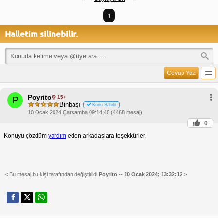
1
Halletim silinebilir.
Cevap Yaz
Poyrito
15+
P
Binbaşı
Konu Sahibi
10 Ocak 2024 Çarşamba 09:14:40 (4468 mesaj)
0
Konuyu çözdüm
yardım
eden arkadaşlara teşekkürler.
< Bu mesaj bu kişi tarafından değiştirildi
Poyrito
--
10 Ocak 2024; 13:32:12
>