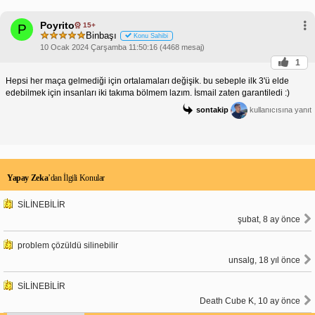
Poyrito
15+
P
Binbaşı
Konu Sahibi
10 Ocak 2024 Çarşamba 11:50:16 (4468 mesaj)
1
Hepsi her maça gelmediği için ortalamaları değişik. bu sebeple ilk 3'ü elde
edebilmek için insanları iki takıma bölmem lazım. İsmail zaten garantiledi :)
sontakip
kullanıcısına yanıt
Yapay Zeka
’dan İlgili Konular
SİLİNEBİLİR
şubat, 8 ay önce
problem çözüldü silinebilir
unsalg, 18 yıl önce
SİLİNEBİLİR
Death Cube K, 10 ay önce