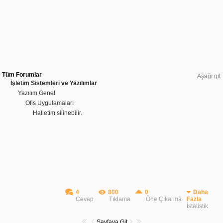
Tüm Forumlar
Aşağı git
İşletim Sistemleri ve Yazılımlar
Yazılım Genel
Ofis Uygulamaları
Halletim silinebilir.
4
800
0
Daha
Cevap
Tıklama
Öne Çıkarma
Fazla
İstatistik
Sayfaya Git