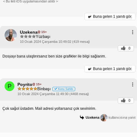
< Bu ileti iOS uygulamasından atıldı >
Buna gelen
1 yanıtı gör.
Uzekena
15+
Yüzbaşı
10 Ocak 2024 Çarşamba 10:49:02 (419 mesaj)
0
Dosyayı bana ulaştırırsanız ben size grafikler ile bilgi sağlarım.
Buna gelen
1 yanıtı gör.
Poyrito
15+
P
Binbaşı
Konu Sahibi
10 Ocak 2024 Çarşamba 11:49:30 (4468 mesaj)
0
Çok sağol üstadım. Mail adresi yollarsanız çok sevinirim.
Uzekena
kullanıcısına yanıt