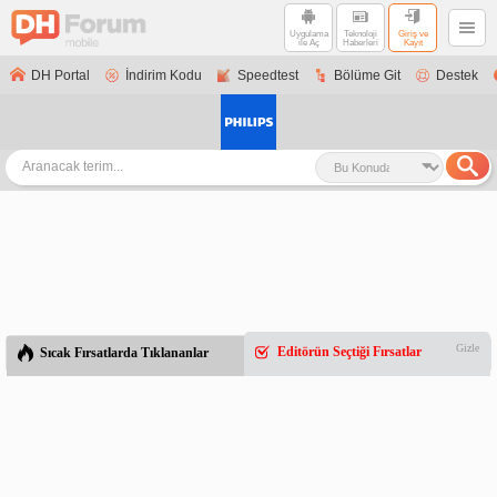
Uygulama
Teknoloji
Giriş ve
ile Aç
Haberleri
Kayıt
DH Portal
İndirim Kodu
Speedtest
Bölüme Git
Destek
Gizle
Editörün Seçtiği Fırsatlar
Sıcak Fırsatlarda Tıklananlar