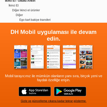
İkinci El - Ödüllü Anket
İkinci El
Diğer ikinci el ürünler
Diğer
Ego kart bakiye transferi
DH Mobil uygulaması ile devam
edin.
Mobil tarayıcınız ile mümkün olanların yanı sıra, birçok yeni ve
faydalı özelliğe erişin.
Gizle ve güncelleme çıkana kadar tekrar gösterme.