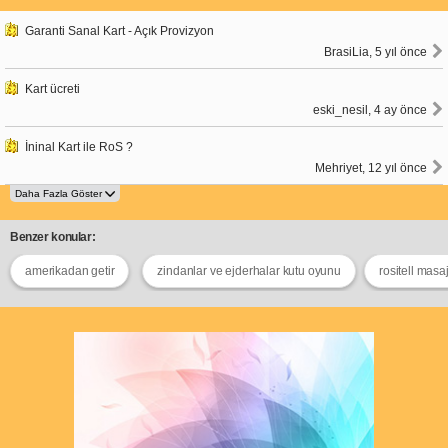
Garanti Sanal Kart - Açık Provizyon
BrasiLia, 5 yıl önce
Kart ücreti
eski_nesil, 4 ay önce
İninal Kart ile RoS ?
Mehriyet, 12 yıl önce
Benzer konular:
amerikadan getir
zindanlar ve ejderhalar kutu oyunu
rositell masaj