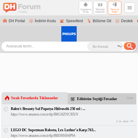
Uygulama
Teknoloji
Giriş ve
ile Aç
Haberleri
Kayıt
DH Portal
İndirim Kodu
Speedtest
Bölüme Git
Destek
Sıcak Fırsatlarda Tıklananlar
Gizle
Editörün Seçtiği Fırsatlar
Balen's Beeauty Saf Papatya Hidrosolü 250 ml : ...
https://www.amazon.com.tr/dp/B0GHZNCRXN
2 sa. önce
LEGO DC Superman Robotu, Lex Luthor’a Karşı 763...
https://www.amazon.com.tr/dp/B0DHSB4P94