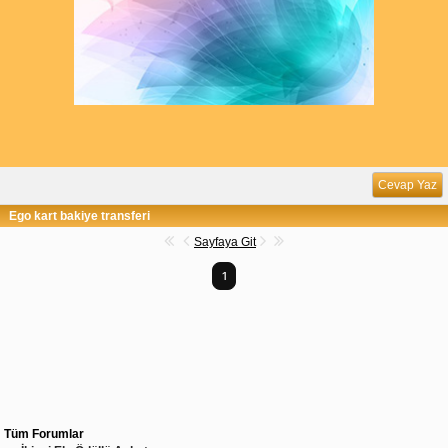
Cevap Yaz
Ego kart bakiye transferi
Sayfaya Git
1
Tüm Forumlar