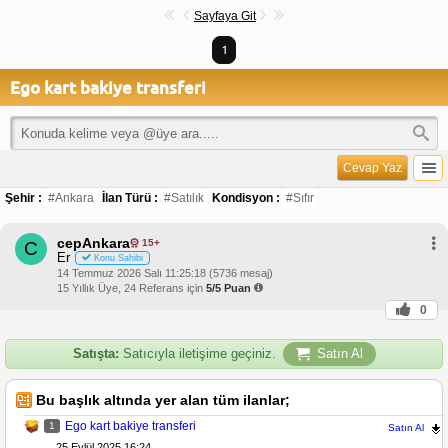
Sayfaya Git
1
Ego kart bakiye transferi
Cevap Yaz
Şehir :
#Ankara
İlan Türü :
#Satılık
Kondisyon :
#Sıfır
cepAnkara
15+
C
Er
Konu Sahibi
14 Temmuz 2026 Salı 11:25:18 (5736 mesaj)
15 Yıllık Üye, 24 Referans için
5/5 Puan
0
Satışta:
Satıcıyla iletişime geçiniz.
Satın Al
Bu başlık altında yer alan tüm ilanlar;
Ego kart bakiye transferi
1
Satın Al
25 Eylül 2025 16:24