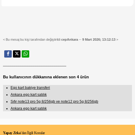
< Bu mesaj bu kişi tarafından değiştirildi
cepAnkara
--
9 Mart 2026; 13:12:13
>
______________________________
Bu kullanıcının dükkanına eklenen son 4 ürün
Ego kart bakiye transferi
Ankara ego kart satılık
Sıfır note13 pro 5g 8/256gb ve note12 pro 5g 8/256gb
Ankara ego kart satılık
Yapay Zeka
’dan İlgili Konular