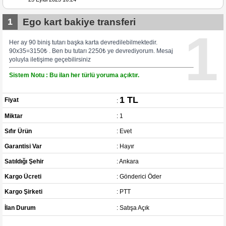
1
Ego kart bakiye transferi
1
Her ay 90 biniş tutarı başka karta devredilebilmektedir.
90x35=3150₺ . Ben bu tutarı 2250₺ ye devrediyorum. Mesaj
yoluyla iletişime geçebilirsiniz
Sistem Notu : Bu ilan her türlü yoruma açıktır.
1 TL
Fiyat
:
Miktar
: 1
Sıfır Ürün
: Evet
Garantisi Var
: Hayır
Satıldığı Şehir
: Ankara
Kargo Ücreti
: Gönderici Öder
Kargo Şirketi
: PTT
İlan Durum
: Satışa Açık