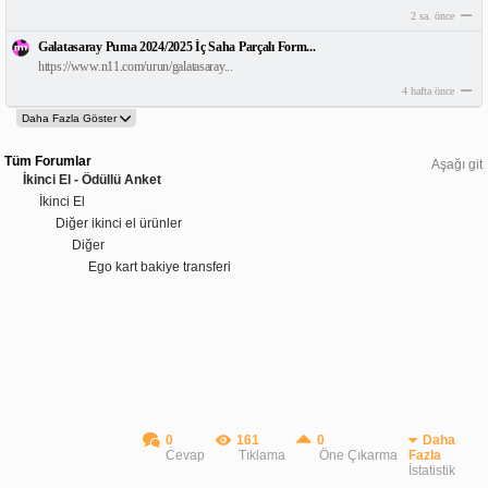
2 sa. önce
Galatasaray Puma 2024/2025 İç Saha Parçalı Form...
https://www.n11.com/urun/galatasaray...
4 hafta önce
Tüm Forumlar
Aşağı git
İkinci El - Ödüllü Anket
İkinci El
Diğer ikinci el ürünler
Diğer
Ego kart bakiye transferi
0
161
0
Daha
Cevap
Tıklama
Öne Çıkarma
Fazla
İstatistik