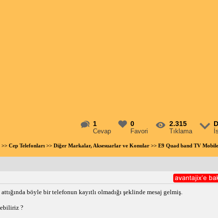
1
0
2.315
D
Cevap
Favori
Tıklama
İ
>>
Cep Telefonları
>>
Diğer Markalar, Aksesuarlar ve Konular
>> E9 Quad band TV Mobile 
attığında böyle bir telefonun kayıtlı olmadığı şeklinde mesaj gelmiş.
biliriz ?