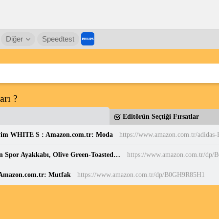
Diğer
Speedtest
arı ?
Editörün Seçtiği Fırsatlar
yim WHITE S : Amazon.com.tr: Moda
PUMA Puma Smash 3.0 Etiqueta Unisex Yetişkin Spor Ayakkabı, Olive Green-Toasted Almond, 37 : Amazon.com.tr: Moda
https://www.amazon.com.tr/dp
: Amazon.com.tr: Mutfak
https://www.amazon.com.tr/dp/B0GH9R85H1