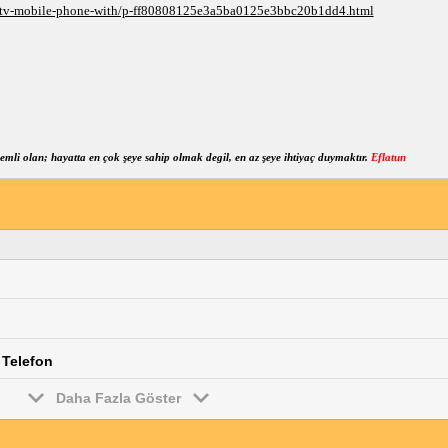
-tv-mobile-phone-with/p-ff80808125e3a5ba0125e3bbc20b1dd4.html
mli olan; hayatta en çok şeye sahip olmak degil, en az şeye ihtiyaç duymaktır.
Eflatun
 Telefon
Daha Fazla Göster