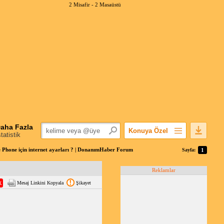
2 Misafir -
2 Masaüstü
aha Fazla
Konuya Özel
statistik
Favorilerime Ekle
Phone için internet ayarları ? | DonanımHaber Forum
Sayfa:
1
Konuyu Açandan
Reklamlar
Popüler Mesajlar
Mesaj Linkini Kopyala
Şikayet
Linkli Mesajlar
Yazdır
E-Posta Aboneliği
Konuyu Gizle