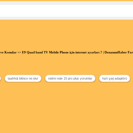
 ve Konular
>> E9 Quad band TV Mobile Phone için internet ayarları ? | DonanımHaber Fo
taahhüt bitince ne olur
redmi note 15 pro plus yorumlar
hızlı şarj adaptörü