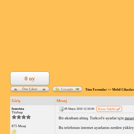
0 oy
Öne Çıkar
Cevapla
Tüm Forumlar
>>
Mobil Cihazlar
Giriş
Mesaj
fenerista
09 Mayıs 2010 12:50:00
Konu Sahibi
Yüzbaşı
Bir akrabam almış. Turkcel'e ayarlar için
mesaj
875 Mesaj
Bu telefonun internet ayarlarını nerden yükleye