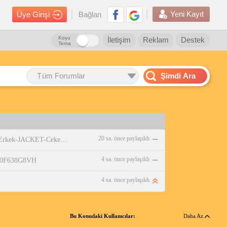
Yeni Kayıt
Üye Girişi
Bağlan
Koyu
İletişim
Reklam
Destek
Tema
Tüm Forumlar
Şimdi Ara
20 sa. önce paylaşıldı
https://www.amazon.com.tr/adidas-Erkek-JACKET-Ceket-WHITE/dp/B0DPBMQX1P
4 sa. önce paylaşıldı
/B0F638G8VH
4 sa. önce paylaşıldı
Bu Konudaki Kullanıcılar:
Daha Az