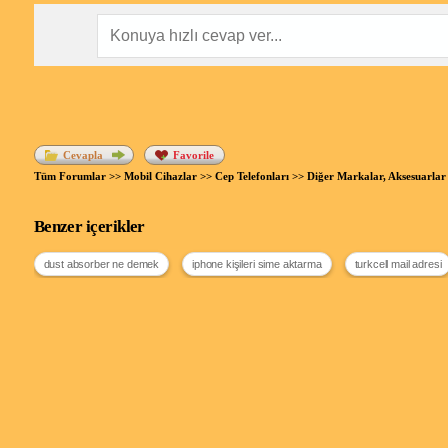
Cevapla
Favorile
Tüm Forumlar
>>
Mobil Cihazlar
>>
Cep Telefonları
>>
Diğer Markalar, Aksesuarlar
Benzer içerikler
dust absorber ne demek
iphone kişileri sime aktarma
turkcell mail adresi