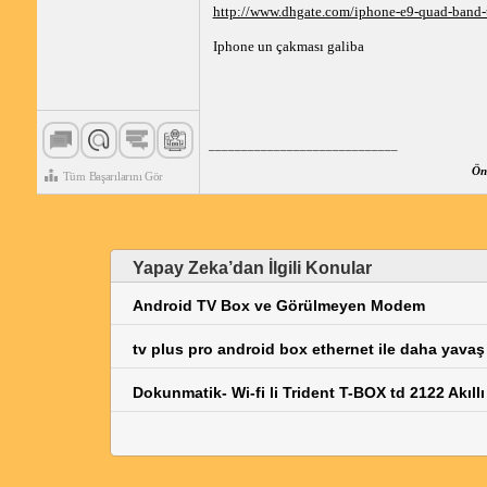
http://www.dhgate.com/iphone-e9-quad-band
Iphone un çakması galiba
_____________________________
Öne
Tüm Başarılarını Gör
Yapay Zeka’dan İlgili Konular
Android TV Box ve Görülmeyen Modem
tv plus pro android box ethernet ile daha yavaş
Dokunmatik- Wi-fi li Trident T-BOX td 2122 Akıllı